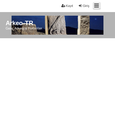
Kayıt
Giriş
Arkeo-TR
Genç Arkeoloji Forumları