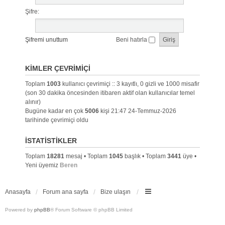
Şifre:
Şifremi unuttum
Beni hatırla
KIMLER ÇEVRIMIÇI
Toplam
1003
kullanıcı çevrimiçi :: 3 kayıtlı, 0 gizli ve 1000 misafir
(son 30 dakika öncesinden itibaren aktif olan kullanıcılar temel
alınır)
Bugüne kadar en çok
5006
kişi 21:47 24-Temmuz-2026
tarihinde çevrimiçi oldu
İSTATISTIKLER
Toplam
18281
mesaj • Toplam
1045
başlık • Toplam
3441
üye •
Yeni üyemiz
Beren
Anasayfa
Forum ana sayfa
Bize ulaşın
Powered by
phpBB
® Forum Software © phpBB Limited