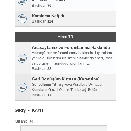
Alt forum:
E-Kitap
Başlıklar:
76
Karalama Kağıdı
Başlıklar:
114
Arkeo-TR
Anasayfamız ve Forumlarımız Hakkında
Anasayfamız ve forumlarımız hakkında duyuruların
yapıldığı, üyelerimizin sitemiz hakkında öneri, istek
ve görüşlerini sunduğu forumlarımız.
Başlıklar:
28
Geri Dönüşüm Kutusu (Karantina)
Güncelliğini Yitirmiş veya Kurallara Uymayan
Konuların Geçici Olarak Tutulacağı Bölüm.
Başlıklar:
17
GIRIŞ
•
KAYIT
Kullanıcı adı: