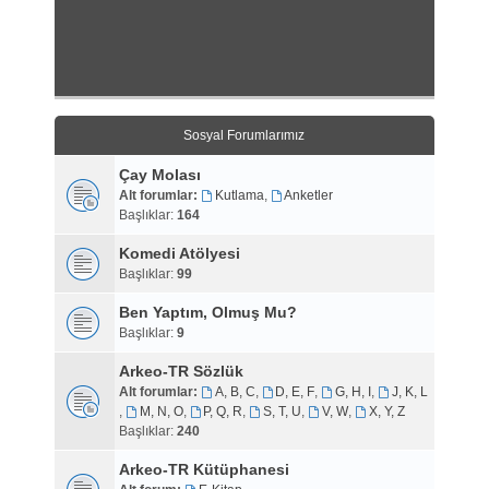
Sosyal Forumlarımız
Çay Molası
Alt forumlar:
Kutlama
,
Anketler
Başlıklar:
164
Komedi Atölyesi
Başlıklar:
99
Ben Yaptım, Olmuş Mu?
Başlıklar:
9
Arkeo-TR Sözlük
Alt forumlar:
A, B, C
,
D, E, F
,
G, H, I
,
J, K, L
,
M, N, O
,
P, Q, R
,
S, T, U
,
V, W
,
X, Y, Z
Başlıklar:
240
Arkeo-TR Kütüphanesi