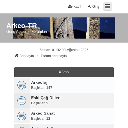
Kayıt
Giriş
Arkeo-TR
Genç Arkeoloji Forumları
Zaman: 01:02 09-Ağustos-2026
Anasayfa
Forum ana sayfa
# Arşiv
Arkeoloji
Başlıklar:
147
Eski Çağ Dilleri
Başlıklar:
5
Arkeo Sanat
Başlıklar:
12