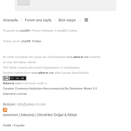
Anasayfa
Forum ana sayfa
Bize ulaşın
Powered by
phpBB
® Forum Software © phpBB Limited
Türkçe çeviri:
phpBB Türkiye
Bu sitede yayınlanan tüm yazılar aksi belirtilmedikçe
www.
arkeo-tr
.com
üyelerine
ait olup tüm hakları saklıdır.
Telif hakları yasasına göre izinsiz kopyalanamaz ve yayınlanamaz.
İçerikten yararlanılırken
www.
arkeo-tr
.com
adresi kaynak gösterilmelidir.
Arkeo-tr
.com
is licensed under a
Creative Commons Attribution-Noncommercial-No Derivative Works 3.0
Unported License
İletişim:
info@arkeo-tr.com
sonerium
|
Arkeoloji
|
Göcek'ten Doğal & Atölye
Gizlilik
|
Koşullar