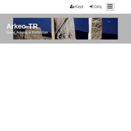
Kayıt
Giriş
Arkeo-TR
Genç Arkeoloji Forumları