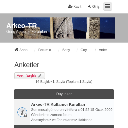
Kayıt
Giriş
Arkeo-TR
Genç Arkeoloji Forumları
Anasayfa
Forum ana sayfa
Sosyal Forumlarımız
Çay Molası
Anketler
Anketler
Yeni Başlık
16 Başlık •
1
. Sayfa (Toplam
1
Sayfa)
Duyurular
Arkeo-TR Kullanıcı Kuralları
Son mesaj gönderen
vinifera
«
01:52 15-Ocak-2009
Gönderilme zamanı forum
Anasayfamız ve Forumlarımız Hakkında