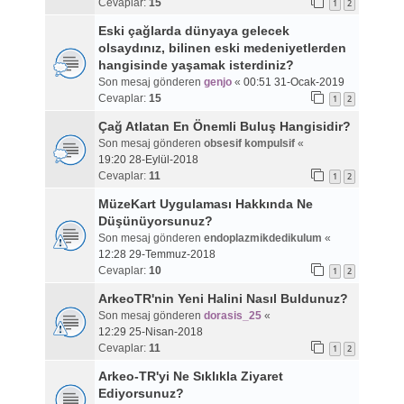
Cevaplar:
15
1
2
Eski çağlarda dünyaya gelecek
olsaydınız, bilinen eski medeniyetlerden
hangisinde yaşamak isterdiniz?
Son mesaj gönderen
genjo
«
00:51 31-Ocak-2019
Cevaplar:
15
1
2
Çağ Atlatan En Önemli Buluş Hangisidir?
Son mesaj gönderen
obsesif kompulsif
«
19:20 28-Eylül-2018
Cevaplar:
11
1
2
MüzeKart Uygulaması Hakkında Ne
Düşünüyorsunuz?
Son mesaj gönderen
endoplazmikdedikulum
«
12:28 29-Temmuz-2018
Cevaplar:
10
1
2
ArkeoTR'nin Yeni Halini Nasıl Buldunuz?
Son mesaj gönderen
dorasis_25
«
12:29 25-Nisan-2018
Cevaplar:
11
1
2
Arkeo-TR'yi Ne Sıklıkla Ziyaret
Ediyorsunuz?