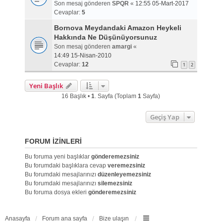
Son mesaj gönderen
SPQR
«
12:55 05-Mart-2017
Cevaplar:
5
Bornova Meydandaki Amazon Heykeli
Hakkında Ne Düşünüyorsunuz
Son mesaj gönderen
amargi
«
14:49 15-Nisan-2010
Cevaplar:
12
1
2
Yeni Başlık
16 Başlık •
1
. Sayfa (Toplam
1
Sayfa)
Geçiş Yap
FORUM IZINLERI
Bu foruma yeni başlıklar
gönderemezsiniz
Bu forumdaki başlıklara cevap
veremezsiniz
Bu forumdaki mesajlarınızı
düzenleyemezsiniz
Bu forumdaki mesajlarınızı
silemezsiniz
Bu foruma dosya ekleri
gönderemezsiniz
Anasayfa
Forum ana sayfa
Bize ulaşın