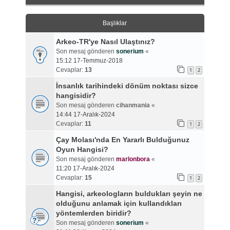
Başlıklar
Arkeo-TR'ye Nasıl Ulaştınız?
Son mesaj gönderen
sonerium
«
15:12 17-Temmuz-2018
Cevaplar:
13
1
2
İnsanlık tarihindeki dönüm noktası sizce
hangisidir?
Son mesaj gönderen
cihanmania
«
14:44 17-Aralık-2024
Cevaplar:
11
1
2
Çay Molası'nda En Yararlı Bulduğunuz
Oyun Hangisi?
Son mesaj gönderen
marlonbora
«
11:20 17-Aralık-2024
Cevaplar:
15
1
2
Hangisi, arkeologların buldukları şeyin ne
olduğunu anlamak için kullandıkları
yöntemlerden biridir?
Son mesaj gönderen
sonerium
«