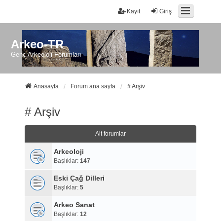
Kayıt
Giriş
Arkeo-TR
Genç Arkeoloji Forumları
Anasayfa
Forum ana sayfa
# Arşiv
# Arşiv
Alt forumlar
Arkeoloji
Başlıklar:
147
Eski Çağ Dilleri
Başlıklar:
5
Arkeo Sanat
Başlıklar:
12