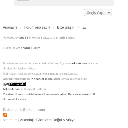
Geçiş Yap
Anasayfa
Forum ana sayfa
Bize ulaşın
Powered by
phpBB
® Forum Software © phpBB Limited
Türkçe çeviri:
phpBB Türkiye
Bu sitede yayınlanan tüm yazılar aksi belirtilmedikçe
www.
arkeo-tr
.com
üyelerine
ait olup tüm hakları saklıdır.
Telif hakları yasasına göre izinsiz kopyalanamaz ve yayınlanamaz.
İçerikten yararlanılırken
www.
arkeo-tr
.com
adresi kaynak gösterilmelidir.
Arkeo-tr
.com
is licensed under a
Creative Commons Attribution-Noncommercial-No Derivative Works 3.0
Unported License
İletişim:
info@arkeo-tr.com
sonerium
|
Arkeoloji
|
Göcek'ten Doğal & Atölye