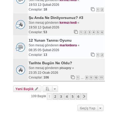
Son mesaj gönderen
kırmızı kedi
«
19:53 12-Şubat-2026
Cevaplar:
18
1
2
Şu Anda Ne Dinliyorsunuz? #3
Son mesaj gönderen
kırmızı kedi
«
19:50 12-Şubat-2026
Cevaplar:
53
1
2
3
4
5
6
12 Yunan Tanrısı Oyunu
Son mesaj gönderen
marlonbora
«
08:35 05-Şubat-2026
Cevaplar:
13
1
2
Tarihte Bugün Ne Oldu?
Son mesaj gönderen
pisagoy
«
23:35 22-Ocak-2026
Cevaplar:
106
1
8
9
10
11
…
Yeni Başlık
1
2
3
4
5
6
Sonraki
109 Başlık
Geçiş Yap