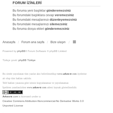
FORUM IZINLERI
Bu foruma yeni başlıklar
gönderemezsiniz
Bu forumdaki başlıklara cevap
veremezsiniz
Bu forumdaki mesajlarınızı
düzenleyemezsiniz
Bu forumdaki mesajlarınızı
silemezsiniz
Bu foruma dosya ekleri
gönderemezsiniz
Anasayfa
Forum ana sayfa
Bize ulaşın
Powered by
phpBB
® Forum Software © phpBB Limited
Türkçe çeviri:
phpBB Türkiye
Bu sitede yayınlanan tüm yazılar aksi belirtilmedikçe
www.
arkeo-tr
.com
üyelerine
ait olup tüm hakları saklıdır.
Telif hakları yasasına göre izinsiz kopyalanamaz ve yayınlanamaz.
İçerikten yararlanılırken
www.
arkeo-tr
.com
adresi kaynak gösterilmelidir.
Arkeo-tr
.com
is licensed under a
Creative Commons Attribution-Noncommercial-No Derivative Works 3.0
Unported License