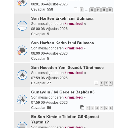
08:01 06-Ağustos-2026
Cevaplar:
558
1
53
54
55
56
…
Son Harften Erkek İsmi Bulmaca
Son mesaj gönderen
kırmızı kedi
«
08:00 06-Ağustos-2026
Cevaplar:
5
Son Harften Kadın İsmi Bulmaca
Son mesaj gönderen
kırmızı kedi
«
08:00 06-Ağustos-2026
Cevaplar:
5
Son Heceden Yeni Sözcük Türetmece
Son mesaj gönderen
kırmızı kedi
«
07:59 06-Ağustos-2026
Cevaplar:
27
1
2
3
Günaydın / İyi Geceler Başlığı #3
Son mesaj gönderen
kırmızı kedi
«
07:59 06-Ağustos-2026
Cevaplar:
59
1
2
3
4
5
6
En Son Kiminle Telefon Görüşmesi
Yaptınız?
Son mesaj gönderen
kırmızı kedi
«