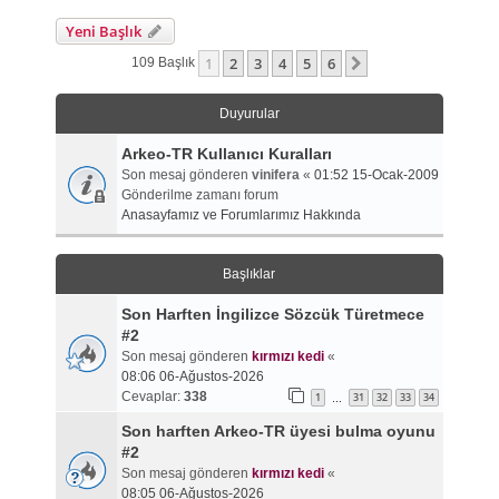
Yeni Başlık
1
2
3
4
5
6
Sonraki
109 Başlık
Duyurular
Arkeo-TR Kullanıcı Kuralları
Son mesaj gönderen
vinifera
«
01:52 15-Ocak-2009
Gönderilme zamanı forum
Anasayfamız ve Forumlarımız Hakkında
Başlıklar
Son Harften İngilizce Sözcük Türetmece
#2
Son mesaj gönderen
kırmızı kedi
«
08:06 06-Ağustos-2026
Cevaplar:
338
1
31
32
33
34
…
Son harften Arkeo-TR üyesi bulma oyunu
#2
Son mesaj gönderen
kırmızı kedi
«
08:05 06-Ağustos-2026