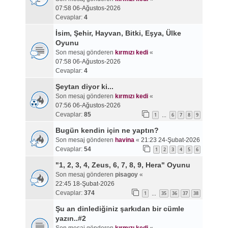
07:58 06-Ağustos-2026
Cevaplar:
4
İsim, Şehir, Hayvan, Bitki, Eşya, Ülke
Oyunu
Son mesaj gönderen
kırmızı kedi
«
07:58 06-Ağustos-2026
Cevaplar:
4
Şeytan diyor ki...
Son mesaj gönderen
kırmızı kedi
«
07:56 06-Ağustos-2026
Cevaplar:
85
1
6
7
8
9
…
Bugün kendin için ne yaptın?
Son mesaj gönderen
havina
«
21:23 24-Şubat-2026
Cevaplar:
54
1
2
3
4
5
6
"1, 2, 3, 4, Zeus, 6, 7, 8, 9, Hera" Oyunu
Son mesaj gönderen
pisagoy
«
22:45 18-Şubat-2026
Cevaplar:
374
1
35
36
37
38
…
Şu an dinlediğiniz şarkıdan bir cümle
yazın..#2