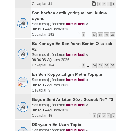
Cevaplar:
31
1
2
3
4
Son harften antik yerleşim ismi bulma
oyunu
Son mesaj gönderen
kırmızı kedi
«
08:04 06-Ağustos-2026
Cevaplar:
192
1
17
18
19
20
…
Bu Konuya En Son Yanıt Benim O-la-cak!
#2
Son mesaj gönderen
kırmızı kedi
«
08:04 06-Ağustos-2026
Cevaplar:
364
1
34
35
36
37
…
En Son Kopyaladığın Metni Yapıştır
Son mesaj gönderen
kırmızı kedi
«
08:02 06-Ağustos-2026
Cevaplar:
5
Bugün Seni Anlatan Söz / Sözcük Ne? #3
Son mesaj gönderen
kırmızı kedi
«
08:02 06-Ağustos-2026
Cevaplar:
45
1
2
3
4
5
Dünyanın En Uzun Topici
Son mesaj gönderen
kırmızı kedi
«