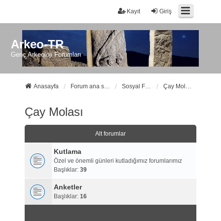
Kayıt
Giriş
Arkeo-TR
Genç Arkeoloji Forumları
Anasayfa
Forum ana sayfa
Sosyal Forumlarımız
Çay Molası
Çay Molası
Alt forumlar
Kutlama
Özel ve önemli günleri kutladığımız forumlarımız
Başlıklar:
39
Anketler
Başlıklar:
16