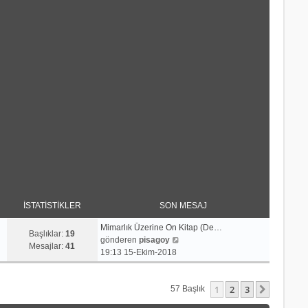
İSTATISTIKLER
SON MESAJ
Mimarlık Üzerine On Kitap (De…
Başlıklar:
19
S
gönderen
pisagoy
Mesajlar:
41
o
19:13 15-Ekim-2018
n
m
1
2
3
e
Sonraki
57 Başlık
s