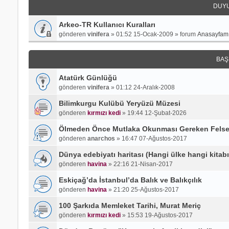
DUY
Arkeo-TR Kullanıcı Kuralları
gönderen
vinifera
»
01:52 15-Ocak-2009
» forum
Anasayfamı
BAŞ
Atatürk Günlüğü
gönderen
vinifera
»
01:12 24-Aralık-2008
Bilimkurgu Kulübü Yeryüzü Müzesi
gönderen
kırmızı kedi
»
19:44 12-Şubat-2026
Ölmeden Önce Mutlaka Okunması Gereken Felsefi
gönderen
anarchos
»
16:47 07-Ağustos-2017
Dünya edebiyatı haritası (Hangi ülke hangi kitab
gönderen
havina
»
22:16 21-Nisan-2017
Eskiçağ’da İstanbul’da Balık ve Balıkçılık
gönderen
havina
»
21:20 25-Ağustos-2017
100 Şarkıda Memleket Tarihi, Murat Meriç
gönderen
kırmızı kedi
»
15:53 19-Ağustos-2017