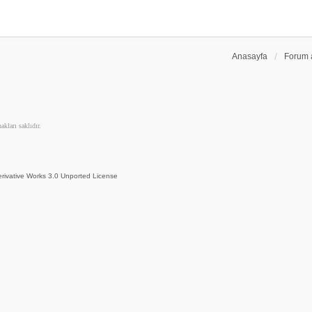
Anasayfa
Forum 
kları saklıdır.
rivative Works 3.0 Unported License