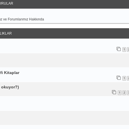
URULAR
z ve Forumlarımız Hakkında
LIKLAR
1
 Kitaplar
1
ı okuyor?)
1
2