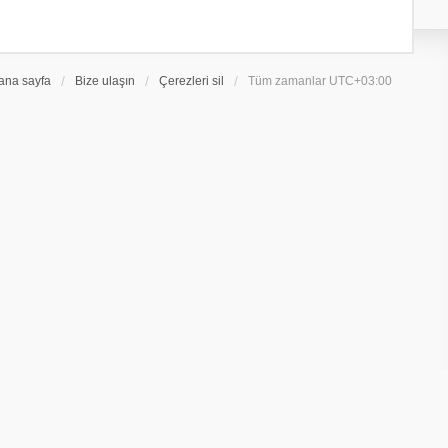
ana sayfa
Bize ulaşın
Çerezleri sil
Tüm zamanlar
UTC+03:00