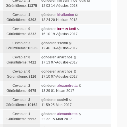
Cevaplar:
3
gönderen
fikretin_ince_gülü
Görüntüleme:
11375
12:03 14-Ağustos-2018
Cevaplar:
1
gönderen
khalkedon
Görüntüleme:
9202
18:24 20-Haziran-2018
Cevaplar:
0
gönderen
kırmızı kedi
Görüntüleme:
8232
16:10 19-Ağustos-2017
Cevaplar:
2
gönderen
sselvii
Görüntüleme:
10535
12:46 13-Ağustos-2017
Cevaplar:
0
gönderen
anarchos
Görüntüleme:
7422
17:13 07-Ağustos-2017
Cevaplar:
0
gönderen
anarchos
Görüntüleme:
8116
17:10 07-Ağustos-2017
Cevaplar:
2
gönderen
alexandretta
Görüntüleme:
9675
13:29 01-Nisan-2017
Cevaplar:
3
gönderen
sselvii
Görüntüleme:
10162
11:59 25-Mart-2017
Cevaplar:
1
gönderen
alexandretta
Görüntüleme:
9952
22:32 15-Mart-2017