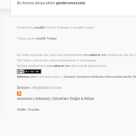
Bu foruma dosya ekleri
gönderemezsiniz
Powered by
phpBB
® Forum Software © phpBB Limited
Türkçe çeviri:
phpBB Türkiye
Bu sitede yayınlanan tüm yazılar aksi belirtilmedikçe
www.
arkeo-tr
.com
üyelerine ait olup tüm ha
Telif hakları yasasına göre izinsiz kopyalanamaz ve yayınlanamaz.
İçerikten yararlanılırken
www.
arkeo-tr
.com
adresi kaynak gösterilmelidir.
Arkeo-tr
.com
is licensed under a
Creative Commons Attribution-Noncommercial-No De
İletişim:
info@arkeo-tr.com
sonerium
|
Arkeoloji
|
Göcek'ten Doğal & Atölye
Gizlilik
|
Koşullar