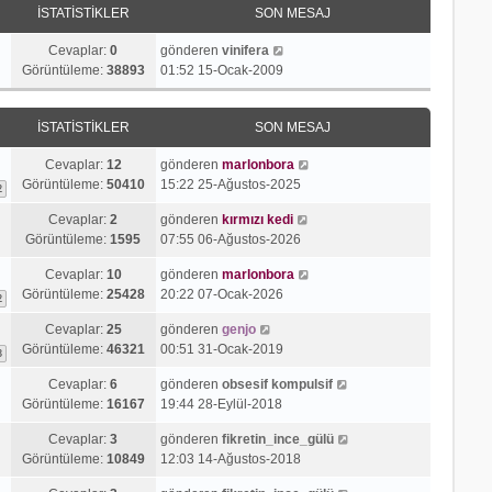
a
İSTATISTIKLER
SON MESAJ
j
ı
Cevaplar:
0
gönderen
vinifera
g
Görüntüleme:
38893
01:52 15-Ocak-2009
ö
r
İSTATISTIKLER
SON MESAJ
ü
n
Cevaplar:
12
gönderen
marlonbora
t
Görüntüleme:
50410
15:22 25-Ağustos-2025
ü
2
l
Cevaplar:
2
gönderen
kırmızı kedi
e
Görüntüleme:
1595
07:55 06-Ağustos-2026
Cevaplar:
10
gönderen
marlonbora
Görüntüleme:
25428
20:22 07-Ocak-2026
2
Cevaplar:
25
gönderen
genjo
Görüntüleme:
46321
00:51 31-Ocak-2019
3
Cevaplar:
6
gönderen
obsesif kompulsif
Görüntüleme:
16167
19:44 28-Eylül-2018
Cevaplar:
3
gönderen
fikretin_ince_gülü
Görüntüleme:
10849
12:03 14-Ağustos-2018