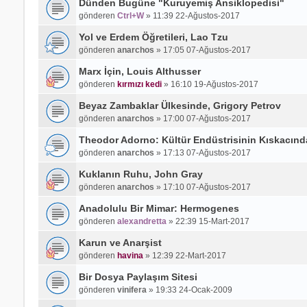
Dünden Bugüne "Kuruyemiş Ansiklopedisi"
gönderen
Ctrl+W
»
11:39 22-Ağustos-2017
Yol ve Erdem Öğretileri, Lao Tzu
gönderen
anarchos
»
17:05 07-Ağustos-2017
Marx İçin, Louis Althusser
gönderen
kırmızı kedi
»
16:10 19-Ağustos-2017
Beyaz Zambaklar Ülkesinde, Grigory Petrov
gönderen
anarchos
»
17:00 07-Ağustos-2017
Theodor Adorno: Kültür Endüstrisinin Kıskacınd
gönderen
anarchos
»
17:13 07-Ağustos-2017
Kuklanın Ruhu, John Gray
gönderen
anarchos
»
17:10 07-Ağustos-2017
Anadolulu Bir Mimar: Hermogenes
gönderen
alexandretta
»
22:39 15-Mart-2017
Karun ve Anarşist
gönderen
havina
»
12:39 22-Mart-2017
Bir Dosya Paylaşım Sitesi
gönderen
vinifera
»
19:33 24-Ocak-2009