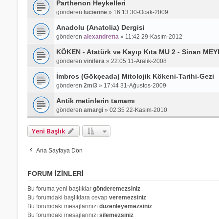
Parthenon Heykelleri
gönderen
lucienne
»
16:13 30-Ocak-2009
Anadolu (Anatolia) Dergisi
gönderen
alexandretta
»
11:42 29-Kasım-2012
KÖKEN - Atatürk ve Kayıp Kıta MU 2 - Sinan ME
gönderen
vinifera
»
22:05 11-Aralık-2008
İmbros (Gökçeada) Mitolojik Kökeni-Tarihi-Gezi
gönderen
2mi3
»
17:44 31-Ağustos-2009
Antik metinlerin tamamı
gönderen
amargi
»
02:35 22-Kasım-2010
Yeni Başlık
Ana Sayfaya Dön
FORUM IZINLERI
Bu foruma yeni başlıklar
gönderemezsiniz
Bu forumdaki başlıklara cevap
veremezsiniz
Bu forumdaki mesajlarınızı
düzenleyemezsiniz
Bu forumdaki mesajlarınızı
silemezsiniz