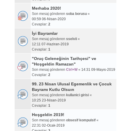
Merhaba 2020!
Son mesaj gönderen
soba borusu
«
00:59 06-Nisan-2020
Cevaplar:
2
İyi Bayramlar
Son mesaj gönderen
sselvii
«
12:11 07-Haziran-2019
Cevaplar:
1
"Oruç Geleneğinin Tarihçesi" ve
"Hoşgeldin Ramazan"
Son mesaj gönderen
Ctrl+W
«
14:31 09-Mayıs-2019
Cevaplar:
2
99. 23 Nisan Ulusal Egemenlik ve Çocuk
Bayramı Kutlu Olsuın
Son mesaj gönderen
kullanici girisi
«
10:25 23-Nisan-2019
Cevaplar:
1
Hoşgeldin 2019!
Son mesaj gönderen
obsesif kompulsif
«
22:31 02-Ocak-2019
Cevaplar:
3