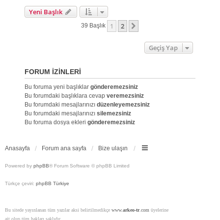
Yeni Başlık
1
2
Sonraki
39 Başlık
Geçiş Yap
FORUM IZINLERI
Bu foruma yeni başlıklar
gönderemezsiniz
Bu forumdaki başlıklara cevap
veremezsiniz
Bu forumdaki mesajlarınızı
düzenleyemezsiniz
Bu forumdaki mesajlarınızı
silemezsiniz
Bu foruma dosya ekleri
gönderemezsiniz
Anasayfa
Forum ana sayfa
Bize ulaşın
Powered by
phpBB
® Forum Software © phpBB Limited
Türkçe çeviri:
phpBB Türkiye
Bu sitede yayınlanan tüm yazılar aksi belirtilmedikçe
www.
arkeo-tr
.com
üyelerine
ait olup tüm hakları saklıdır.