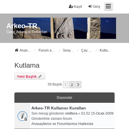
Kayıt
Giriş
Arkeo-TR
Genç Arkeoloji Forumları
Anasayfa
Forum ana sayfa
Sosyal Forumlarımız
Çay Molası
Kutlama
Kutlama
Yeni Başlık
1
2
Sonraki
39 Başlık
Duyurular
Arkeo-TR Kullanıcı Kuralları
Son mesaj gönderen
vinifera
«
01:52 15-Ocak-2009
Gönderilme zamanı forum
Anasayfamız ve Forumlarımız Hakkında