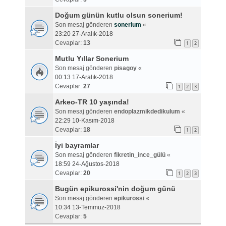
Doğum günün kutlu olsun sonerium!
Son mesaj gönderen
sonerium
«
23:20 27-Aralık-2018
Cevaplar:
13
1
2
Mutlu Yıllar Sonerium
Son mesaj gönderen
pisagoy
«
00:13 17-Aralık-2018
Cevaplar:
27
1
2
3
Arkeo-TR 10 yaşında!
Son mesaj gönderen
endoplazmikdedikulum
«
22:29 10-Kasım-2018
Cevaplar:
18
1
2
İyi bayramlar
Son mesaj gönderen
fikretin_ince_gülü
«
18:59 24-Ağustos-2018
Cevaplar:
20
1
2
3
Bugün epikurossi'nin doğum günü
Son mesaj gönderen
epikurossi
«
10:34 13-Temmuz-2018
Cevaplar:
5