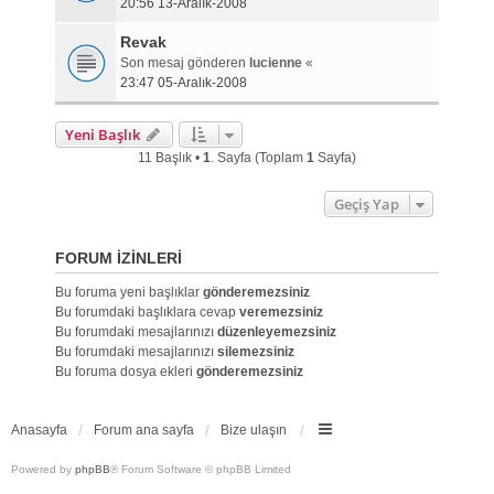
20:56 13-Aralık-2008
Revak
Son mesaj gönderen
lucienne
«
23:47 05-Aralık-2008
Yeni Başlık
11 Başlık •
1
. Sayfa (Toplam
1
Sayfa)
Geçiş Yap
FORUM IZINLERI
Bu foruma yeni başlıklar
gönderemezsiniz
Bu forumdaki başlıklara cevap
veremezsiniz
Bu forumdaki mesajlarınızı
düzenleyemezsiniz
Bu forumdaki mesajlarınızı
silemezsiniz
Bu foruma dosya ekleri
gönderemezsiniz
Anasayfa
Forum ana sayfa
Bize ulaşın
Powered by
phpBB
® Forum Software © phpBB Limited