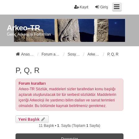
Kayıt
Giriş
Arkeo-TR
Genç Arkeoloji Forumları
Anasayfa
Forum ana sayfa
Sosyal Forumlarımız
Arkeo-TR Sözlük
P, Q, R
P, Q, R
Forum kuralları
Arkeo-TR Sözlük, maddeleri sizler tarafından konu başlığı
açılarak oluşturulacak bir tür serbest sözlüktür. Maddelerin
içeriği Arkeoloji ile yardımcı bilim dalları ve sanat terimleri
olmalıdır. Bu bölümde kaynak belirtmeniz gerekmez.
Yeni Başlık
11 Başlık •
1
. Sayfa (Toplam
1
Sayfa)