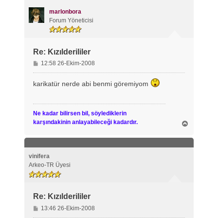
d
ö
marlonbora
n
Forum Yöneticisi
Re: Kızılderililer
M
12:58 26-Ekim-2008
e
s
karikatür nerde abi benmi göremiyom
a
j
Ne kadar bilirsen bil, söylediklerin
karşındakinin anlayabileceği kadardır.
B
a
ş
a
d
vinifera
ö
Arkeo-TR Üyesi
n
Re: Kızılderililer
M
13:46 26-Ekim-2008
e