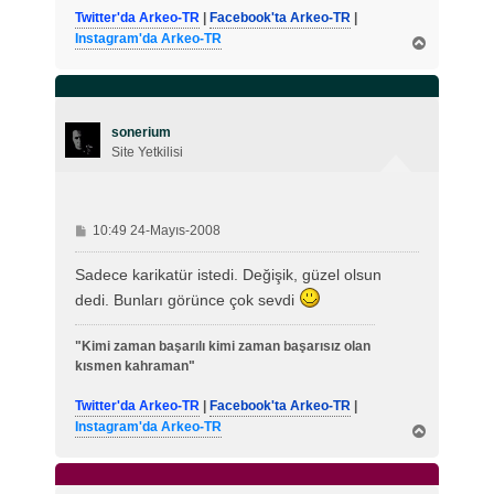
Twitter'da Arkeo-TR
|
Facebook'ta Arkeo-TR
|
Instagram'da Arkeo-TR
B
a
ş
a
d
ö
sonerium
n
Site Yetkilisi
M
10:49 24-Mayıs-2008
e
s
Sadece karikatür istedi. Değişik, güzel olsun
a
dedi. Bunları görünce çok sevdi
j
"Kimi zaman başarılı kimi zaman başarısız olan
kısmen kahraman"
Twitter'da Arkeo-TR
|
Facebook'ta Arkeo-TR
|
Instagram'da Arkeo-TR
B
a
ş
a