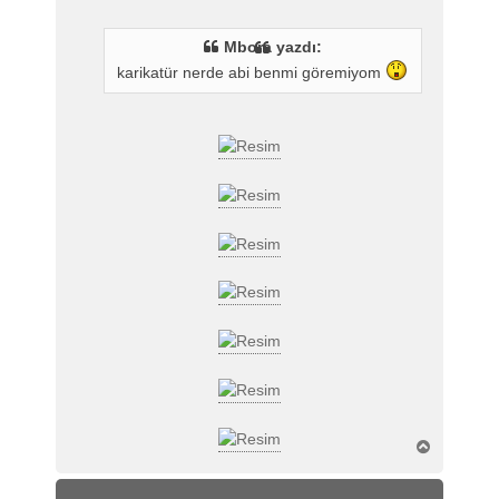
s
a
Mbora yazdı:
j
karikatür nerde abi benmi göremiyom
B
a
ş
a