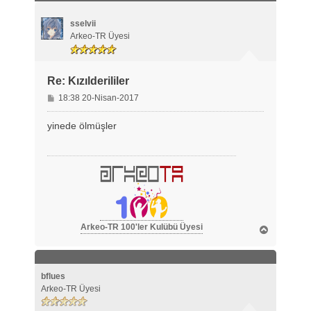
d
ö
sselvii
n
Arkeo-TR Üyesi
Re: Kızılderililer
M
18:38 20-Nisan-2017
e
s
yinede ölmüşler
a
j
Arkeo-TR 100'ler Kulübü Üyesi
B
a
ş
a
d
bflues
ö
Arkeo-TR Üyesi
n