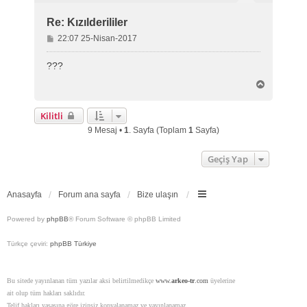
Re: Kızılderililer
M
22:07 25-Nisan-2017
e
s
???
a
B
j
a
ş
Kilitli
a
d
9 Mesaj •
1
. Sayfa (Toplam
1
Sayfa)
ö
n
Geçiş Yap
Anasayfa
Forum ana sayfa
Bize ulaşın
Powered by
phpBB
® Forum Software © phpBB Limited
Türkçe çeviri:
phpBB Türkiye
Bu sitede yayınlanan tüm yazılar aksi belirtilmedikçe
www.
arkeo-tr
.com
üyelerine
ait olup tüm hakları saklıdır.
Telif hakları yasasına göre izinsiz kopyalanamaz ve yayınlanamaz.