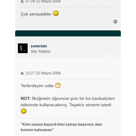
M
07:28 22-Mayıs-2008
e
s
Çok sempatikler
a
B
j
a
ş
a
d
ö
sonerium
n
Site Yetkilisi
M
15:27 22-Mayıs-2008
e
s
Yerlerdeyim valla
a
j
NOT:
İlköğretim öğrencisi şirin bir kız karikatürleri
ödevinde kullanacakmış. Teşekür etmemi istedi
"Kimi zaman başarılı kimi zaman başarısız olan
kısmen kahraman"