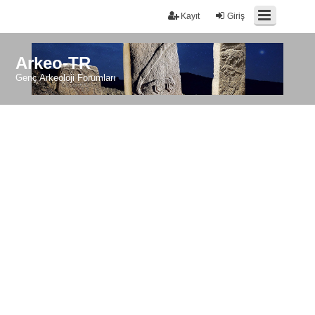
Kayıt
Giriş
Arkeo-TR
Genç Arkeoloji Forumları