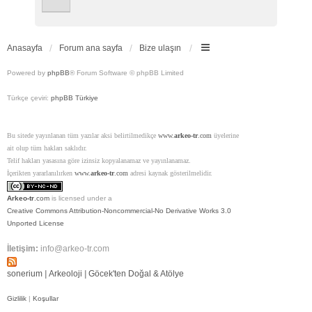
Anasayfa
Forum ana sayfa
Bize ulaşın
Powered by
phpBB
® Forum Software © phpBB Limited
Türkçe çeviri:
phpBB Türkiye
Bu sitede yayınlanan tüm yazılar aksi belirtilmedikçe
www.
arkeo-tr
.com
üyelerine
ait olup tüm hakları saklıdır.
Telif hakları yasasına göre izinsiz kopyalanamaz ve yayınlanamaz.
İçerikten yararlanılırken
www.
arkeo-tr
.com
adresi kaynak gösterilmelidir.
Arkeo-tr
.com
is licensed under a
Creative Commons Attribution-Noncommercial-No Derivative Works 3.0
Unported License
İletişim:
info@arkeo-tr.com
sonerium
|
Arkeoloji
|
Göcek'ten Doğal & Atölye
Gizlilik
|
Koşullar