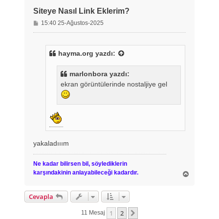
Siteye Nasıl Link Eklerim?
M
15:40 25-Ağustos-2025
e
s
a
hayma.org
yazdı:
j
marlonbora yazdı:
ekran görüntülerinde nostaljiye gel
yakaladııım
Ne kadar bilirsen bil, söylediklerin
karşındakinin anlayabileceği kadardır.
B
a
ş
Cevapla
a
d
1
2
ö
Sonraki
11 Mesaj