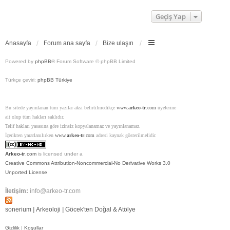
n
Geçiş Yap
Anasayfa
Forum ana sayfa
Bize ulaşın
Powered by
phpBB
® Forum Software © phpBB Limited
Türkçe çeviri:
phpBB Türkiye
Bu sitede yayınlanan tüm yazılar aksi belirtilmedikçe
www.
arkeo-tr
.com
üyelerine
ait olup tüm hakları saklıdır.
Telif hakları yasasına göre izinsiz kopyalanamaz ve yayınlanamaz.
İçerikten yararlanılırken
www.
arkeo-tr
.com
adresi kaynak gösterilmelidir.
Arkeo-tr
.com
is licensed under a
Creative Commons Attribution-Noncommercial-No Derivative Works 3.0
Unported License
İletişim:
info@arkeo-tr.com
sonerium
|
Arkeoloji
|
Göcek'ten Doğal & Atölye
Gizlilik
|
Koşullar