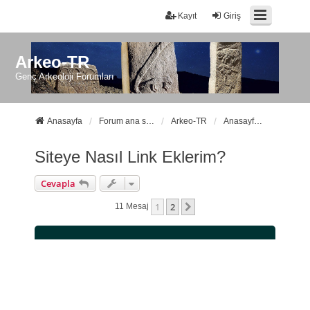
Kayıt
Giriş
Arkeo-TR
Genç Arkeoloji Forumları
Anasayfa
Forum ana sayfa
Arkeo-TR
Anasayfamız ve Forumlarımız Hakkında
Siteye Nasıl Link Eklerim?
Cevapla
1
2
Sonraki
11 Mesaj