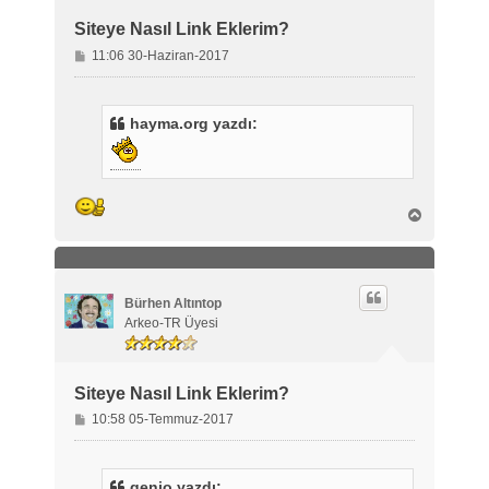
Siteye Nasıl Link Eklerim?
M
11:06 30-Haziran-2017
e
s
a
hayma.org yazdı:
j
B
a
ş
a
d
ö
Bürhen Altıntop
n
Arkeo-TR Üyesi
Siteye Nasıl Link Eklerim?
M
10:58 05-Temmuz-2017
e
s
a
genjo yazdı: