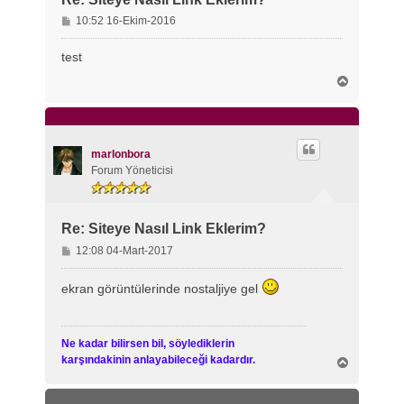
M
10:52 16-Ekim-2016
e
s
test
a
B
j
a
ş
a
d
ö
marlonbora
n
Forum Yöneticisi
Re: Siteye Nasıl Link Eklerim?
M
12:08 04-Mart-2017
e
s
ekran görüntülerinde nostaljiye gel
a
j
Ne kadar bilirsen bil, söylediklerin
karşındakinin anlayabileceği kadardır.
B
a
ş