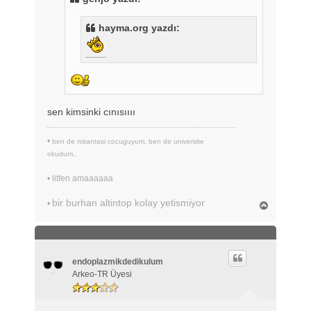
j
hayma.org yazdı:
sen kimsinki cınısıııı
•
ben de nisantasi cocuguyum, ben de universite
okudum..
•
litfen amaaaaaa
bir burhan altintop kolay yetismiyor
•
B
a
ş
a
d
ö
endoplazmikdedikulum
n
Arkeo-TR Üyesi