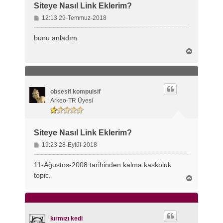
Siteye Nasıl Link Eklerim?
M
12:13 29-Temmuz-2018
e
s
bunu anladım
a
B
j
a
ş
a
d
ö
obsesif kompulsif
n
Arkeo-TR Üyesi
Siteye Nasıl Link Eklerim?
M
19:23 28-Eylül-2018
e
s
11-Ağustos-2008 tarihinden kalma kaskoluk
a
topic.
B
j
a
ş
a
d
ö
kırmızı kedi