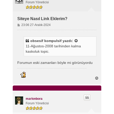
n
Forum Yöneticisi
Siteye Nasıl Link Eklerim?
M
23:06 27-Aralık-2024
e
s
a
obsesif kompulsif
yazdı:
j
11-Ağustos-2008 tarihinden kalma
kaskoluk topic.
Forumun eski zamanları böyle mi görünüyordu
B
a
ş
a
d
ö
marlonbora
n
Forum Yöneticisi