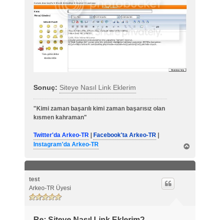
Sonuç:
Siteye Nasıl Link Eklerim
"Kimi zaman başarılı kimi zaman başarısız olan
kısmen kahraman"
Twitter'da Arkeo-TR
|
Facebook'ta Arkeo-TR
|
Instagram'da Arkeo-TR
B
a
ş
a
d
test
ö
Arkeo-TR Üyesi
n
Re: Siteye Nasıl Link Eklerim?