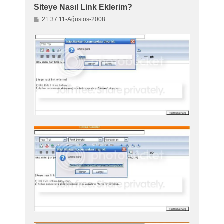
Siteye Nasıl Link Eklerim?
M
21:37 11-Ağustos-2008
e
s
a
j