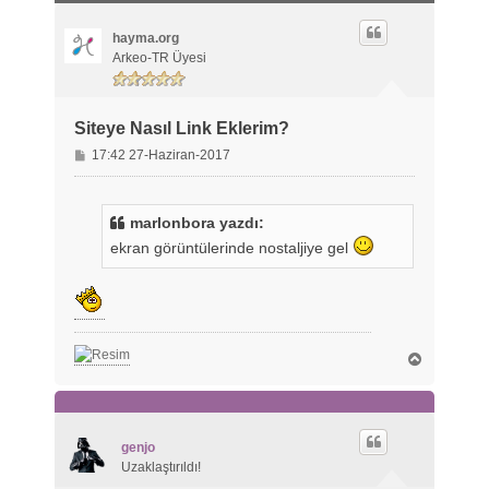
a
d
ö
hayma.org
n
Arkeo-TR Üyesi
Siteye Nasıl Link Eklerim?
M
17:42 27-Haziran-2017
e
s
a
marlonbora yazdı:
j
ekran görüntülerinde nostaljiye gel
B
a
ş
a
d
ö
genjo
n
Uzaklaştırıldı!