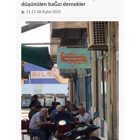
düşünülen baĞzı dernekler
M
21:17 08-Eylül-2025
e
s
a
j