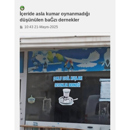
İçeride asla kumar oynanmadığı
düşünülen baĞzı dernekler
M
10:43 21-Mayıs-2025
e
s
a
j