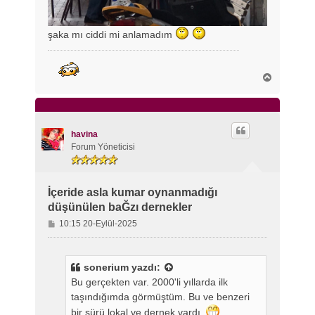
şaka mı ciddi mi anlamadım
B
a
ş
a
d
ö
havina
n
Forum Yöneticisi
İçeride asla kumar oynanmadığı
düşünülen baĞzı dernekler
M
10:15 20-Eylül-2025
e
s
a
sonerium
yazdı:
j
Bu gerçekten var. 2000'li yıllarda ilk
taşındığımda görmüştüm. Bu ve benzeri
bir sürü lokal ve dernek vardı.