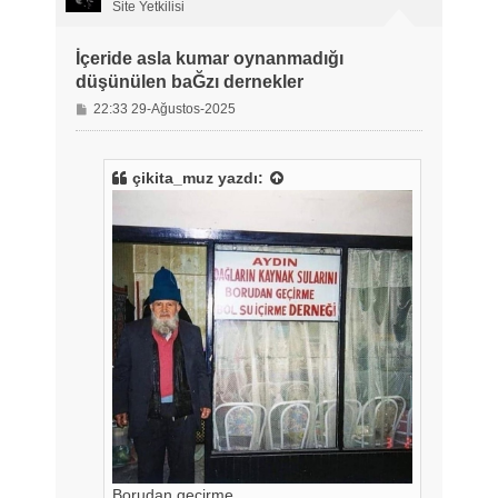
n
Site Yetkilisi
İçeride asla kumar oynanmadığı
düşünülen baĞzı dernekler
M
22:33 29-Ağustos-2025
e
s
a
çikita_muz
yazdı:
j
Borudan geçirme