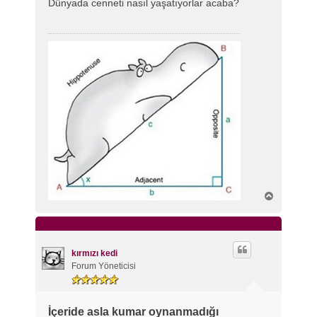
Dünyada cenneti nasıl yaşatıyorlar acaba?
a
j
B
a
ş
a
d
ö
kırmızı kedi
n
Forum Yöneticisi
İçeride asla kumar oynanmadığı