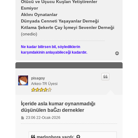
Ötücü ve Uçucu Kuşları Yetiştirenler
Esmiyor
Aklını Oynatanlar
Dünyada Cenneti Yaşayanlar Derneği
Kıtlama Şekerle Çay İçmeyi Sevenler Derneği
(onedio)
Ne kadar bilirsen bil, söylediklerin
karşındakinin anlayabileceği kadardır.
B
a
ş
a
d
ö
pisagoy
n
Arkeo-TR Üyesi
İçeride asla kumar oynanmadığı
düşünülen baĞzı dernekler
M
23:06 22-Ocak-2026
e
s
a
marlonbora
yazdı: