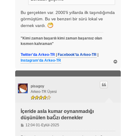
Bu gerçekten var. 2000'li yıllarda ilk taşındığımda
görmüştüm. Bu ve benzeri bir sürü lokal ve
dernek vardı.
"Kimi zaman başarılı kimi zaman başarısız olan
kısmen kahraman"
Twitter'da Arkeo-TR
|
Facebook'ta Arkeo-TR
|
Instagram'da Arkeo-TR
B
a
ş
a
d
ö
pisagoy
n
Arkeo-TR Üyesi
İçeride asla kumar oynanmadığı
düşünülen baĞzı dernekler
M
12:04 01-Eylül-2025
e
s