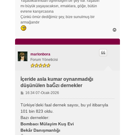
Yaşadıklarımdan öğrendiğim bir şey var:Yaşadın
mı büyük yaşayacaksın, ırmaklara, göğe, bütün
evrene karışırcasına
Çünkü ömür dediğimiz şey, bize sunulmuş bir
armağandır
B
a
ş
a
d
ö
marlonbora
n
Forum Yöneticisi
İçeride asla kumar oynanmadığı
düşünülen baĞzı dernekler
M
16:34 07-Ocak-2026
e
s
Türkiye’deki faal dernek sayısı, bu yıl itibarıyla
a
101 bin 823 oldu.
j
Bazı dernekler:
Bombacı Mülayim Kuş Evi
Bekâr Danışmanlığı