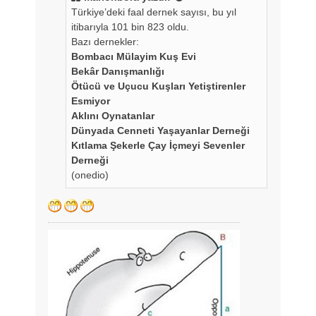
j
Türkiye’deki faal dernek sayısı, bu yıl
itibarıyla 101 bin 823 oldu.
Bazı dernekler:
Bombacı Mülayim Kuş Evi
Bekâr Danışmanlığı
Ötücü ve Uçucu Kuşları Yetiştirenler
Esmiyor
Aklını Oynatanlar
Dünyada Cenneti Yaşayanlar Derneği
Kıtlama Şekerle Çay İçmeyi Sevenler
Derneği
(onedio)