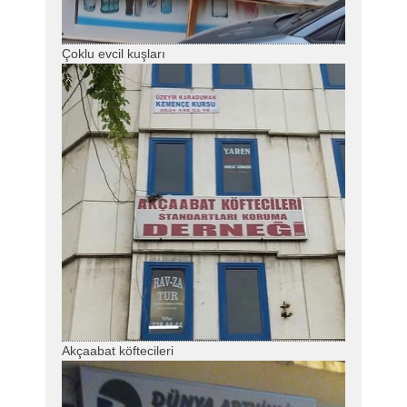
Çoklu evcil kuşları
Akçaabat köftecileri