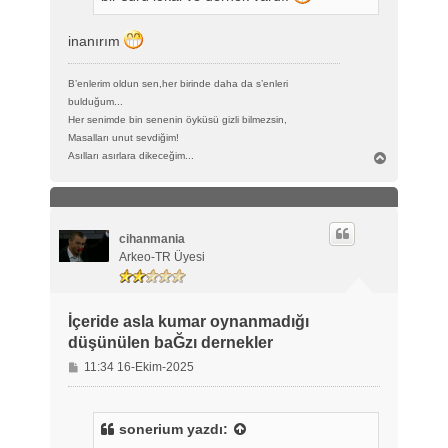
inanırım
B’enlerim oldun sen,her birinde daha da s’enleri
bulduğum...
Her senimde bin senenin öyküsü gizli bilmezsin,
Masalları unut sevdiğim!
B
Asılları asırlara dikeceğim...
a
ş
a
d
ö
cihanmania
n
Arkeo-TR Üyesi
İçeride asla kumar oynanmadığı
düşünülen baĞzı dernekler
M
11:34 16-Ekim-2025
e
s
a
sonerium
yazdı:
j