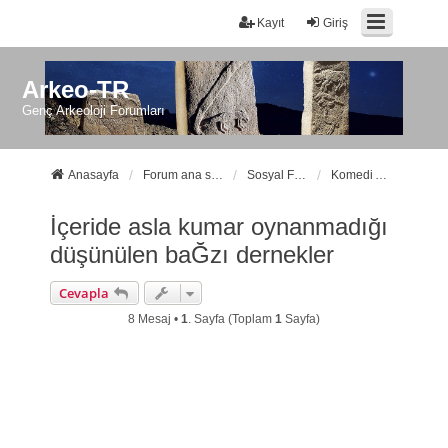
Kayıt
Giriş
Arkeo-TR
Genç Arkeoloji Forumları
Anasayfa
Forum ana sayfa
Sosyal Forumlarımız
Komedi Atölyesi
İçeride asla kumar oynanmadığı
düşünülen baĞzı dernekler
Cevapla
8 Mesaj •
1
. Sayfa (Toplam
1
Sayfa)