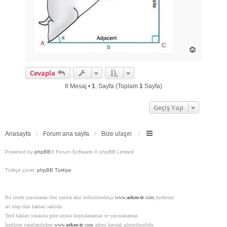
B
a
ş
Cevapla
a
d
8 Mesaj •
1
. Sayfa (Toplam
1
Sayfa)
ö
n
Geçiş Yap
Anasayfa
Forum ana sayfa
Bize ulaşın
Powered by
phpBB
® Forum Software © phpBB Limited
Türkçe çeviri:
phpBB Türkiye
Bu sitede yayınlanan tüm yazılar aksi belirtilmedikçe
www.
arkeo-tr
.com
üyelerine
ait olup tüm hakları saklıdır.
Telif hakları yasasına göre izinsiz kopyalanamaz ve yayınlanamaz.
İçerikten yararlanılırken
www.
arkeo-tr
.com
adresi kaynak gösterilmelidir.