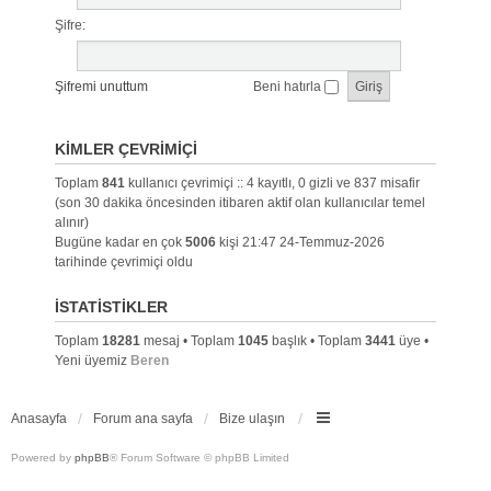
Şifre:
Şifremi unuttum
Beni hatırla
KIMLER ÇEVRIMIÇI
Toplam
841
kullanıcı çevrimiçi :: 4 kayıtlı, 0 gizli ve 837 misafir
(son 30 dakika öncesinden itibaren aktif olan kullanıcılar temel
alınır)
Bugüne kadar en çok
5006
kişi 21:47 24-Temmuz-2026
tarihinde çevrimiçi oldu
İSTATISTIKLER
Toplam
18281
mesaj • Toplam
1045
başlık • Toplam
3441
üye •
Yeni üyemiz
Beren
Anasayfa
Forum ana sayfa
Bize ulaşın
Powered by
phpBB
® Forum Software © phpBB Limited