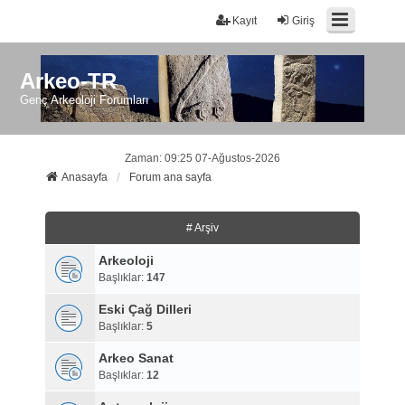
Kayıt
Giriş
Arkeo-TR
Genç Arkeoloji Forumları
Zaman: 09:25 07-Ağustos-2026
Anasayfa
Forum ana sayfa
# Arşiv
Arkeoloji
Başlıklar:
147
Eski Çağ Dilleri
Başlıklar:
5
Arkeo Sanat
Başlıklar:
12