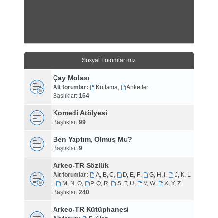
Sosyal Forumlarımız
Çay Molası
Alt forumlar:
Kutlama
,
Anketler
Başlıklar:
164
Komedi Atölyesi
Başlıklar:
99
Ben Yaptım, Olmuş Mu?
Başlıklar:
9
Arkeo-TR Sözlük
Alt forumlar:
A, B, C
,
D, E, F
,
G, H, I
,
J, K, L
,
M, N, O
,
P, Q, R
,
S, T, U
,
V, W
,
X, Y, Z
Başlıklar:
240
Arkeo-TR Kütüphanesi