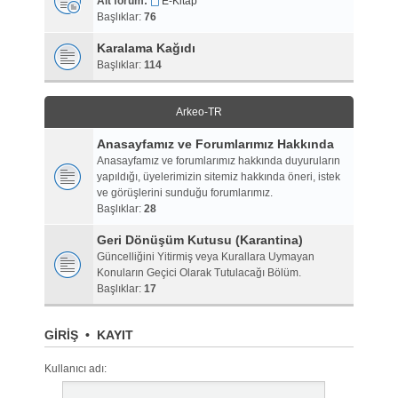
Alt forum:
E-Kitap
Başlıklar:
76
Karalama Kağıdı
Başlıklar:
114
Arkeo-TR
Anasayfamız ve Forumlarımız Hakkında
Anasayfamız ve forumlarımız hakkında duyuruların
yapıldığı, üyelerimizin sitemiz hakkında öneri, istek
ve görüşlerini sunduğu forumlarımız.
Başlıklar:
28
Geri Dönüşüm Kutusu (Karantina)
Güncelliğini Yitirmiş veya Kurallara Uymayan
Konuların Geçici Olarak Tutulacağı Bölüm.
Başlıklar:
17
GIRIŞ
•
KAYIT
Kullanıcı adı: