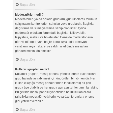
Başa dön
Moderatörler nedir?
Moderatörler (ya da onların grupları), günlük olarak forumun
çalışmasını kontrol eden şahıslar veya gruplardır. Başlıkları
değiştirme ve silme yetkisine sahip olabilirler. Ayrıca
moderatör oldukları forumdaki başlıkları kilitleyebilir,
taşıyabilir, silebilir ve bölebilirler. Genelde moderatörlerin
görevi, off-topic, yani başlık konusuyla ilgisi olmayan
yanıtların veya hakaret ve saldırı niteliğinde mesajların
gönderilmesini önlemektir.
Başa dön
Kullanıcı grupları nedir?
Kullanıcı grupları, mesaj panosu yöneticilerinin kullanıcıları
grup halinde ayırabilmesi için öngörülen bir yöntemdir. Her
kullanıcı (çoğu mesaj panolarından farklı olarak) bir çok
gruba üye olabilir ve her gruba ayrı ayrı izinler tanımlanabilir.
Bu şekilde mesaj panosu yöneticileri belirli kullanıcılara
rahatlıkla moderatör yetkilerini veya özel forumlara erişme
gibi yetkiler verebilir.
Başa dön