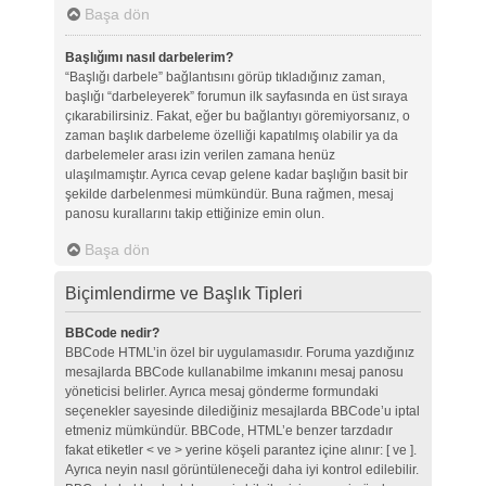
Başa dön
Başlığımı nasıl darbelerim?
“Başlığı darbele” bağlantısını görüp tıkladığınız zaman,
başlığı “darbeleyerek” forumun ilk sayfasında en üst sıraya
çıkarabilirsiniz. Fakat, eğer bu bağlantıyı göremiyorsanız, o
zaman başlık darbeleme özelliği kapatılmış olabilir ya da
darbelemeler arası izin verilen zamana henüz
ulaşılmamıştır. Ayrıca cevap gelene kadar başlığın basit bir
şekilde darbelenmesi mümkündür. Buna rağmen, mesaj
panosu kurallarını takip ettiğinize emin olun.
Başa dön
Biçimlendirme ve Başlık Tipleri
BBCode nedir?
BBCode HTML’in özel bir uygulamasıdır. Foruma yazdığınız
mesajlarda BBCode kullanabilme imkanını mesaj panosu
yöneticisi belirler. Ayrıca mesaj gönderme formundaki
seçenekler sayesinde dilediğiniz mesajlarda BBCode’u iptal
etmeniz mümkündür. BBCode, HTML’e benzer tarzdadır
fakat etiketler < ve > yerine köşeli parantez içine alınır: [ ve ].
Ayrıca neyin nasıl görüntüleneceği daha iyi kontrol edilebilir.