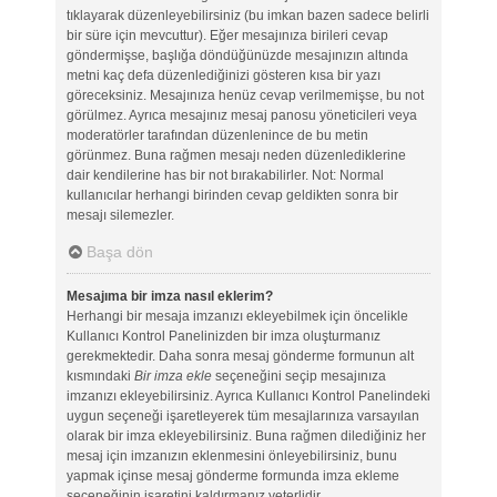
tıklayarak düzenleyebilirsiniz (bu imkan bazen sadece belirli
bir süre için mevcuttur). Eğer mesajınıza birileri cevap
göndermişse, başlığa döndüğünüzde mesajınızın altında
metni kaç defa düzenlediğinizi gösteren kısa bir yazı
göreceksiniz. Mesajınıza henüz cevap verilmemişse, bu not
görülmez. Ayrıca mesajınız mesaj panosu yöneticileri veya
moderatörler tarafından düzenlenince de bu metin
görünmez. Buna rağmen mesajı neden düzenlediklerine
dair kendilerine has bir not bırakabilirler. Not: Normal
kullanıcılar herhangi birinden cevap geldikten sonra bir
mesajı silemezler.
Başa dön
Mesajıma bir imza nasıl eklerim?
Herhangi bir mesaja imzanızı ekleyebilmek için öncelikle
Kullanıcı Kontrol Panelinizden bir imza oluşturmanız
gerekmektedir. Daha sonra mesaj gönderme formunun alt
kısmındaki
Bir imza ekle
seçeneğini seçip mesajınıza
imzanızı ekleyebilirsiniz. Ayrıca Kullanıcı Kontrol Panelindeki
uygun seçeneği işaretleyerek tüm mesajlarınıza varsayılan
olarak bir imza ekleyebilirsiniz. Buna rağmen dilediğiniz her
mesaj için imzanızın eklenmesini önleyebilirsiniz, bunu
yapmak içinse mesaj gönderme formunda imza ekleme
seçeneğinin işaretini kaldırmanız yeterlidir.