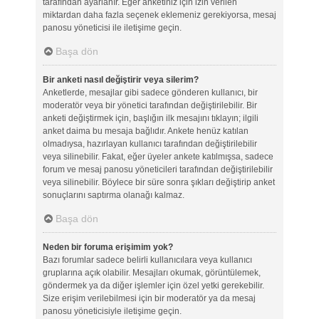
tarafından ayarlanır. Eğer anketiniz için izin verilen
miktardan daha fazla seçenek eklemeniz gerekiyorsa, mesaj
panosu yöneticisi ile iletişime geçin.
Başa dön
Bir anketi nasıl değiştirir veya silerim?
Anketlerde, mesajlar gibi sadece gönderen kullanıcı, bir
moderatör veya bir yönetici tarafından değiştirilebilir. Bir
anketi değiştirmek için, başlığın ilk mesajını tıklayın; ilgili
anket daima bu mesaja bağlıdır. Ankete henüz katılan
olmadıysa, hazırlayan kullanıcı tarafından değiştirilebilir
veya silinebilir. Fakat, eğer üyeler ankete katılmışsa, sadece
forum ve mesaj panosu yöneticileri tarafından değiştirilebilir
veya silinebilir. Böylece bir süre sonra şıkları değiştirip anket
sonuçlarını saptırma olanağı kalmaz.
Başa dön
Neden bir foruma erişimim yok?
Bazı forumlar sadece belirli kullanıcılara veya kullanıcı
gruplarına açık olabilir. Mesajları okumak, görüntülemek,
göndermek ya da diğer işlemler için özel yetki gerekebilir.
Size erişim verilebilmesi için bir moderatör ya da mesaj
panosu yöneticisiyle iletişime geçin.