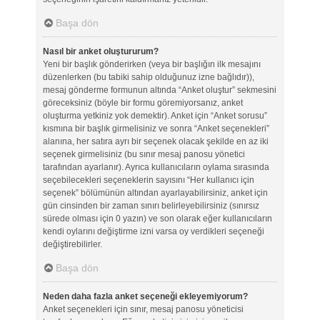
Başa dön
Nasıl bir anket oluştururum?
Yeni bir başlık gönderirken (veya bir başlığın ilk mesajını
düzenlerken (bu tabiki sahip olduğunuz izne bağlıdır)),
mesaj gönderme formunun altında “Anket oluştur” sekmesini
göreceksiniz (böyle bir formu göremiyorsanız, anket
oluşturma yetkiniz yok demektir). Anket için “Anket sorusu”
kısmına bir başlık girmelisiniz ve sonra “Anket seçenekleri”
alanına, her satıra ayrı bir seçenek olacak şekilde en az iki
seçenek girmelisiniz (bu sınır mesaj panosu yönetici
tarafından ayarlanır). Ayrıca kullanıcıların oylama sırasında
seçebilecekleri seçeneklerin sayısını “Her kullanıcı için
seçenek” bölümünün altından ayarlayabilirsiniz, anket için
gün cinsinden bir zaman sınırı belirleyebilirsiniz (sınırsız
sürede olması için 0 yazın) ve son olarak eğer kullanıcıların
kendi oylarını değiştirme izni varsa oy verdikleri seçeneği
değiştirebilirler.
Başa dön
Neden daha fazla anket seçeneği ekleyemiyorum?
Anket seçenekleri için sınır, mesaj panosu yöneticisi