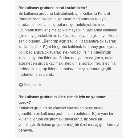
Bir kullanıcı grubuna nasıl katılabilirim?
Bir kullanıcı grubuna katılabilmek için, Kullanıcı Kontrol
Panelinizden “Kullanıcı grupları” bağlantısına tıklayın;
oradan tüm kullanıcı gruplarını görüntüleyebilirsiniz.
Grupların tümü erişime açık olmayabilir. Bazılarına katılmak
için onay gerekebilir ve bazıları kapalı ya da gizli üyeliklere
sahip olabilir. Eğer grup açık ise, ilgili bağlantıya tıklayarak
katılabilirsiniz. Eğer bir gruba katılmak için onay gerekiyorsa
ilgili bağlantıya tıklayarak istek yapabilirsiniz. İsteğinizin
kullanıcı grubu lideri tarafından onaylanması gerek, onlar
size neden gruba katılmak istediğinizi sorabilirler. İsteğiniz
reddedilirse grup liderini rahatsız etmeyin; bunun çeşitli
nedenleri olsa gerek.
Başa dön
Bir kullanıcı grubunun lideri olmak için ne yapmam
gerek?
Kullanıcı grupları bir yönetici tarafından oluşturulur,
genellikle bir kullanıcı grubu lideri belirlenir. Eğer yeni bir
kullanıcı grubu oluşturmak istiyorsanız, ilk önce bir
yöneticiyle iletişime geçmelisiniz; bir özel mesaj göndermeyi
deneyin.