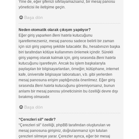
Yine de, eğer şifenizi sıfırlayamazsanız, bir mesaj panosu
yöneticisi ile iletişime geçin.
Başa dön
Neden otomatik olarak çıkışım yapılıyor?
Eğer giriş yaparken
Beni hatırla
kutucuğunu
işaretlemezseniz, mesaj panosu sadece belirli bir zaman
için sizi giriş yapmış şekilde tutacaktır. Bu, hesabınızın başka
biri tarafından kötüye kullanımını önlemek içindir. Sürekli
giriş yapmış olarak kalmak için, giriş sırasında
Beni hatırla
kutucuğunu işaretleyin. Ancak bu işlem başkalarıyla
paylaşılan bir bilgisayarlardan, örneğin; kütüphane, internet
kafe, üniversite bilgisayar laboratuarı, v.b. gibi yerlerden
mesaj panosuna erişim yaptığınızda önerilmez. Eğer giriş
sırasında
Beni hatırla
kutucuğunu göremiyorsanız, bunun
anlamı bir mesaj panosu yöneticisinin bu özelliği devre dışı
bırakmış olmasıdır.
Başa dön
“Çerezleri sil” nedir?
“Çerezleri sil” özelliği, phpBB tarafından oluşturulan ve
mesaj panosuna girişiniz, doğrulanmanız için tutulan
çerezleri silmeye yarar. Çerezler ayrıca, eğer bir mesaj