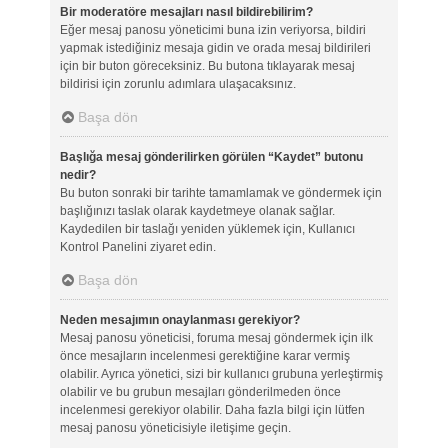
Bir moderatöre mesajları nasıl bildirebilirim?
Eğer mesaj panosu yöneticimi buna izin veriyorsa, bildiri
yapmak istediğiniz mesaja gidin ve orada mesaj bildirileri
için bir buton göreceksiniz. Bu butona tıklayarak mesaj
bildirisi için zorunlu adımlara ulaşacaksınız.
Başa dön
Başlığa mesaj gönderilirken görülen “Kaydet” butonu
nedir?
Bu buton sonraki bir tarihte tamamlamak ve göndermek için
başlığınızı taslak olarak kaydetmeye olanak sağlar.
Kaydedilen bir taslağı yeniden yüklemek için, Kullanıcı
Kontrol Panelini ziyaret edin.
Başa dön
Neden mesajımın onaylanması gerekiyor?
Mesaj panosu yöneticisi, foruma mesaj göndermek için ilk
önce mesajların incelenmesi gerektiğine karar vermiş
olabilir. Ayrıca yönetici, sizi bir kullanıcı grubuna yerleştirmiş
olabilir ve bu grubun mesajları gönderilmeden önce
incelenmesi gerekiyor olabilir. Daha fazla bilgi için lütfen
mesaj panosu yöneticisiyle iletişime geçin.