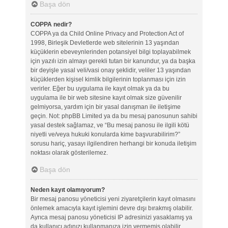
Başa dön
COPPA nedir?
COPPA ya da Child Online Privacy and Protection Act of
1998, Birleşik Devletlerde web sitelerinin 13 yaşından
küçüklerin ebeveynlerinden potansiyel bilgi toplayabilmek
için yazılı izin almayı gerekli tutan bir kanundur, ya da başka
bir deyişle yasal veli/vasi onay şeklidir, veliler 13 yaşından
küçüklerden kişisel kimlik bilgilerinin toplanması için izin
verirler. Eğer bu uygulama ile kayıt olmak ya da bu
uygulama ile bir web sitesine kayıt olmak size güvenilir
gelmiyorsa, yardım için bir yasal danışman ile iletişime
geçin. Not: phpBB Limited ya da bu mesaj panosunun sahibi
yasal destek sağlamaz, ve “Bu mesaj panosu ile ilgili kötü
niyetli ve/veya hukuki konularda kime başvurabilirim?”
sorusu hariç, yasayı ilgilendiren herhangi bir konuda iletişim
noktası olarak gösterilemez.
Başa dön
Neden kayıt olamıyorum?
Bir mesaj panosu yöneticisi yeni ziyaretçilerin kayıt olmasını
önlemek amacıyla kayıt işlemini devre dışı bırakmış olabilir.
Ayrıca mesaj panosu yöneticisi IP adresinizi yasaklamış ya
da kullanıcı adınızı kullanmanıza izin vermemiş olabilir.