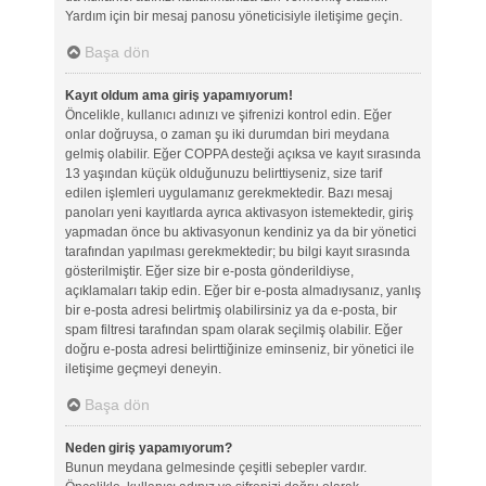
Yardım için bir mesaj panosu yöneticisiyle iletişime geçin.
Başa dön
Kayıt oldum ama giriş yapamıyorum!
Öncelikle, kullanıcı adınızı ve şifrenizi kontrol edin. Eğer
onlar doğruysa, o zaman şu iki durumdan biri meydana
gelmiş olabilir. Eğer COPPA desteği açıksa ve kayıt sırasında
13 yaşından küçük olduğunuzu belirttiyseniz, size tarif
edilen işlemleri uygulamanız gerekmektedir. Bazı mesaj
panoları yeni kayıtlarda ayrıca aktivasyon istemektedir, giriş
yapmadan önce bu aktivasyonun kendiniz ya da bir yönetici
tarafından yapılması gerekmektedir; bu bilgi kayıt sırasında
gösterilmiştir. Eğer size bir e-posta gönderildiyse,
açıklamaları takip edin. Eğer bir e-posta almadıysanız, yanlış
bir e-posta adresi belirtmiş olabilirsiniz ya da e-posta, bir
spam filtresi tarafından spam olarak seçilmiş olabilir. Eğer
doğru e-posta adresi belirttiğinize eminseniz, bir yönetici ile
iletişime geçmeyi deneyin.
Başa dön
Neden giriş yapamıyorum?
Bunun meydana gelmesinde çeşitli sebepler vardır.