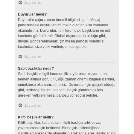
Başa dön
Duyurular nedir?
Duyurular çoğu zaman önemli bilgileri içerir. Mesaj
panosundaki duyuruları mümkün olan en kısa zamanda
okumalısınız. Duyurular, ilgili forumdaki başlıkların en üst
tarafında görüntülenir. Global duyurularda olduğu gibi,
duyuru gönderebilmeniz için mesaj panosu yöneticisi
tarafından size yetki verilmiş olması gerekir.
Başa dön
Sabit başlıklar nedir?
Sabit başlıklar, ilgili forumun ilk sayfasında, duyuruların
hemen altında görülür. Çoğu zaman önemli bilgileri içerirler,
mümkünse okumanızı öneririz. Duyurular için geçerli olduğu
gibi, herhangi bir foruma sabit başlık göndermek için
gereken yetkileri mesaj panosu yöneticisi belirler.
Başa dön
Kilitli başlıklar nedir?
Kilitli başlıklar, kullanıcıların ilgili başlığa artık cevap
yazamaması için belirlenir. Bir başlık kilitlendiğinde
içerdikleri anketlerde otomatik olarak sona erer. Başlıklar, bir