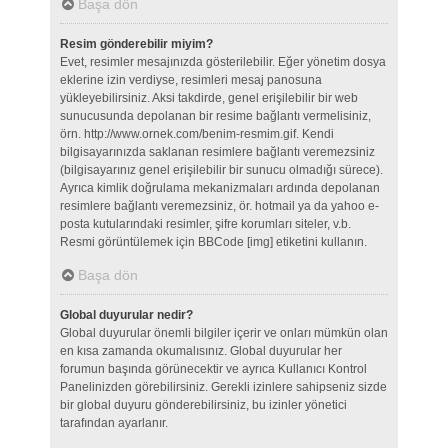
Başa dön
Resim gönderebilir miyim?
Evet, resimler mesajınızda gösterilebilir. Eğer yönetim dosya
eklerine izin verdiyse, resimleri mesaj panosuna
yükleyebilirsiniz. Aksi takdirde, genel erişilebilir bir web
sunucusunda depolanan bir resime bağlantı vermelisiniz,
örn. http://www.ornek.com/benim-resmim.gif. Kendi
bilgisayarınızda saklanan resimlere bağlantı veremezsiniz
(bilgisayarınız genel erişilebilir bir sunucu olmadığı sürece).
Ayrıca kimlik doğrulama mekanizmaları ardında depolanan
resimlere bağlantı veremezsiniz, ör. hotmail ya da yahoo e-
posta kutularındaki resimler, şifre korumları siteler, v.b.
Resmi görüntülemek için BBCode [img] etiketini kullanın.
Başa dön
Global duyurular nedir?
Global duyurular önemli bilgiler içerir ve onları mümkün olan
en kısa zamanda okumalısınız. Global duyurular her
forumun başında görünecektir ve ayrıca Kullanıcı Kontrol
Panelinizden görebilirsiniz. Gerekli izinlere sahipseniz sizde
bir global duyuru gönderebilirsiniz, bu izinler yönetici
tarafından ayarlanır.