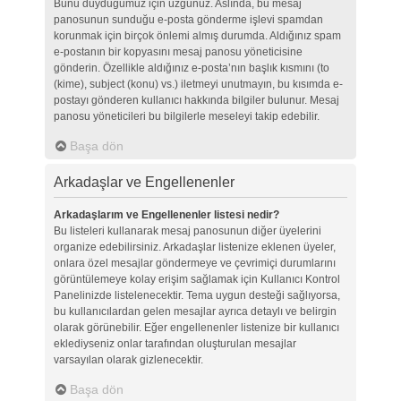
Bunu duyduğumuz için üzgünüz. Aslında, bu mesaj
panosunun sunduğu e-posta gönderme işlevi spamdan
korunmak için birçok önlemi almış durumda. Aldığınız spam
e-postanın bir kopyasını mesaj panosu yöneticisine
gönderin. Özellikle aldığınız e-posta’nın başlık kısmını (to
(kime), subject (konu) vs.) iletmeyi unutmayın, bu kısımda e-
postayı gönderen kullanıcı hakkında bilgiler bulunur. Mesaj
panosu yöneticileri bu bilgilerle meseleyi takip edebilir.
Başa dön
Arkadaşlar ve Engellenenler
Arkadaşlarım ve Engellenenler listesi nedir?
Bu listeleri kullanarak mesaj panosunun diğer üyelerini
organize edebilirsiniz. Arkadaşlar listenize eklenen üyeler,
onlara özel mesajlar göndermeye ve çevrimiçi durumlarını
görüntülemeye kolay erişim sağlamak için Kullanıcı Kontrol
Panelinizde listelenecektir. Tema uygun desteği sağlıyorsa,
bu kullanıcılardan gelen mesajlar ayrıca detaylı ve belirgin
olarak görünebilir. Eğer engellenenler listenize bir kullanıcı
eklediyseniz onlar tarafından oluşturulan mesajlar
varsayılan olarak gizlenecektir.
Başa dön