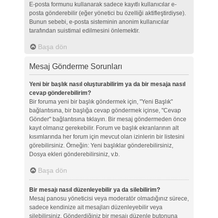
E-posta formunu kullanarak sadece kayıtlı kullanıcılar e-
posta gönderebilir (eğer yönetici bu özelliği aktifleştirdiyse).
Bunun sebebi, e-posta sisteminin anonim kullanıcılar
tarafından suistimal edilmesini önlemektir.
Başa dön
Mesaj Gönderme Sorunları
Yeni bir başlık nasıl oluşturabilirim ya da bir mesaja nasıl
cevap gönderebilirim?
Bir foruma yeni bir başlık göndermek için, "Yeni Başlık"
bağlantısına, bir başlığa cevap göndermek içinse, "Cevap
Gönder" bağlantısına tıklayın. Bir mesaj göndermeden önce
kayıt olmanız gerekebilir. Forum ve başlık ekranlarının alt
kısımlarında her forum için mevcut olan izinlerin bir listesini
görebilirsiniz. Örneğin: Yeni başlıklar gönderebilirsiniz,
Dosya ekleri gönderebilirsiniz, v.b.
Başa dön
Bir mesajı nasıl düzenleyebilir ya da silebilirim?
Mesaj panosu yöneticisi veya moderatör olmadığınız sürece,
sadece kendinize ait mesajları düzenleyebilir veya
silebilirsiniz. Gönderdiğiniz bir mesajı düzenle butonuna