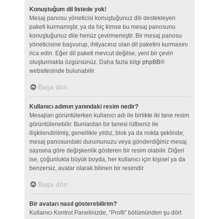
Konuştuğum dil listede yok!
Mesaj panosu yöneticisi konuştuğunuz dili destekleyen
paketi kurmamıştır, ya da hiç kimse bu mesaj panosunu
konuştuğunuz dile henüz çevirmemiştir. Bir mesaj panosu
yöneticisine başvurup, ihtiyacınız olan dil paketini kurmasını
rica edin. Eğer dil paketi mevcut değilse, yeni bir çeviri
oluşturmakta özgürsünüz. Daha fazla bilgi
phpBB
®
websitesinde bulunabilir.
Başa dön
Kullanıcı adımın yanındaki resim nedir?
Mesajları görüntülerken kullanıcı adı ile birlikte iki tane resim
görüntülenebilir. Bunlardan bir tanesi rütbeniz ile
ilişkilendirilmiş; genellikle yıldız, blok ya da nokta şeklinde;
mesaj panosundaki durumunuzu veya gönderdiğiniz mesaj
sayısına göre değişkenlik gösteren bir resim olabilir. Diğeri
ise, çoğunlukla büyük boyda, her kullanıcı için kişisel ya da
benzersiz, avatar olarak bilinen bir resimdir.
Başa dön
Bir avatarı nasıl gösterebilirim?
Kullanıcı Kontrol Panelinizde, “Profil” bölümünden şu dört