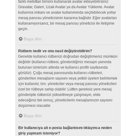
farklı metottan birisini kullanarak avatar ekleyebilirsiniz:
Gravatar, Galeri, Uzak Avatar ya da Avatar Yükleme. Avatar
kullanma imkanı ve avatar kullanımında seçilebilecek yollar
mesaj panosu yöneticisinin kararına bağlıdır. Eğer avatarları
kullanamıyorsanız, bir mesaj panosu yöneticisi ile iletişime
geçin.
Başa dön
Rütbem nedir ve onu nasıl değiştirebilirim?
Genelde kullanıcı rütbenizi doğrudan değiştirmeniz mümkün
değildir (kullanıcı rütbesi, gönderdiğiniz mesajın yanında
bulunan isminizin altında ve kullanıcı profili sayfasında
görülür). Çoğu mesaj panosunda kullanıcı rütbeleri,
gönderilen mesajların sayısını veya yetkili üyeleri belirlemek
için kullanılır, örn. yöneticiler veya mesaj panosu yöneticileri
özel bir rütbeye sahip olabilir. Lütfen gereksiz yere mesaj
gönderipte rütbenizi yükseltmeye çalışmayın, elde
edeceğiniz tek sonuç, yöneticilerin mesajlarınızın sayısını
düşürmesi olacaktır.
Başa dön
Bir kullanıcıya ait e-posta bağlantısını tıklayınca neden
giriş yapmam isteniyor?