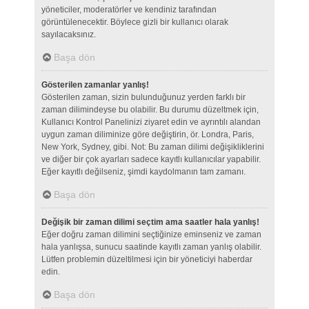
yöneticiler, moderatörler ve kendiniz tarafından
görüntülenecektir. Böylece gizli bir kullanıcı olarak
sayılacaksınız.
Başa dön
Gösterilen zamanlar yanlış!
Gösterilen zaman, sizin bulunduğunuz yerden farklı bir
zaman dilimindeyse bu olabilir. Bu durumu düzeltmek için,
Kullanıcı Kontrol Panelinizi ziyaret edin ve ayrıntılı alandan
uygun zaman diliminize göre değiştirin, ör. Londra, Paris,
New York, Sydney, gibi. Not: Bu zaman dilimi değişikliklerini
ve diğer bir çok ayarları sadece kayıtlı kullanıcılar yapabilir.
Eğer kayıtlı değilseniz, şimdi kaydolmanın tam zamanı.
Başa dön
Değişik bir zaman dilimi seçtim ama saatler hala yanlış!
Eğer doğru zaman dilimini seçtiğinize eminseniz ve zaman
hala yanlışsa, sunucu saatinde kayıtlı zaman yanlış olabilir.
Lütfen problemin düzeltilmesi için bir yöneticiyi haberdar
edin.
Başa dön