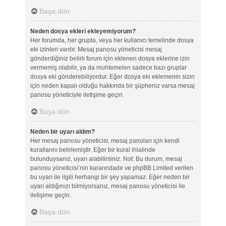
Başa dön
Neden dosya ekleri ekleyemiyorum?
Her forumda, her grupta, veya her kullanıcı temelinde dosya
eki izinleri vardır. Mesaj panosu yöneticisi mesaj
gönderdiğiniz belirli forum için eklenen dosya eklerine izin
vermemiş olabilir, ya da muhtemelen sadece bazı gruplar
dosya eki gönderebiliyordur. Eğer dosya eki eklemenin sizin
için neden kapalı olduğu hakkında bir şüpheniz varsa mesaj
panosu yöneticiyle iletişime geçin.
Başa dön
Neden bir uyarı aldım?
Her mesaj panosu yöneticisi, mesaj panoları için kendi
kurallarını belirlemiştir. Eğer bir kural ihlalinde
bulunduysanız, uyarı alabilirsiniz. Not: Bu durum, mesaj
panosu yöneticisi’nin kararındadır ve phpBB Limited verilen
bu uyarı ile ilgili herhangi bir şey yapamaz. Eğer neden bir
uyarı aldığınızı bilmiyorsanız, mesaj panosu yöneticisi ile
iletişime geçin.
Başa dön