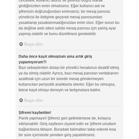
Öncelikle, kullanıcı adınız ve şifrenizi doğru olarak
girdiğinizden emin olmalısınız. Eğer kullanıcı adı ve
şifrenizin doğruluğundan eminseniz, bir mesaj panosu
yöneticisi ile iletişime geçerek mesaj panosundan
yasaklanıp yasaklanmadığınızdan emin olun. Eğer sorun bu
da değilse web sitesi sahibi mesaj panosu için yanlış ayar
yapmış olabilir ve bunu düzeltmesi gerekebilir.
Başa dön
Daha önce kayıt olmuştum ama artık giriş
yapamıyorum?!
Bazı sebeplerden dolayı bir yönetici hesabınızı deaktif etmiş
ya da silmiş olabilir. Ayrıca, bazı mesaj panoları veritabanını
azaltmak için uzun bir süredir mesaj göndermeyen
kullanıcıları periyodik aralıklarla silerler. Eğer bu olmuşsa,
tekrar kayıt olmayı deneyin ve tartışmalara katılın.
Başa dön
Şifremi kaybettim!
Panik yapmayın! Şifreniz geri getirelemese de, kolayca
sıfırlanabilir. Giriş sayfasını ziyaret edin ve
Şifremi unuttum
bağlantısına tıklayın. Buradaki talimatları takip ederek kısa
bir süre içerisinde yeniden giriş yapabilirsiniz.