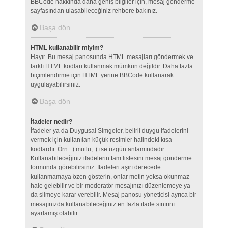
BBCode hakkında daha geniş bilgiler için, mesaj gönderme
sayfasından ulaşabileceğiniz rehbere bakınız.
Başa dön
HTML kullanabilir miyim?
Hayır. Bu mesaj panosunda HTML mesajları göndermek ve
farklı HTML kodları kullanmak mümkün değildir. Daha fazla
biçimlendirme için HTML yerine BBCode kullanarak
uygulayabilirsiniz.
Başa dön
İfadeler nedir?
İfadeler ya da Duygusal Simgeler, belirli duygu ifadelerini
vermek için kullanılan küçük resimler halindeki kısa
kodlardır. Örn. :) mutlu, :( ise üzgün anlamındadır.
Kullanabileceğiniz ifadelerin tam listesini mesaj gönderme
formunda görebilirsiniz. İfadeleri aşırı derecede
kullanmamaya özen gösterin, onlar metin yoksa okunmaz
hale gelebilir ve bir moderatör mesajınızı düzenlemeye ya
da silmeye karar verebilir. Mesaj panosu yöneticisi ayrıca bir
mesajınızda kullanabileceğiniz en fazla ifade sınırını
ayarlamış olabilir.