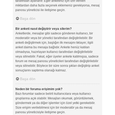
tarafından ayarlanır. Eğer anketiniz için izin verilen
miktardan daha fazla seçenek eklemeniz gerekiyorsa, mesaj
panosu yöneticisi ile iletişime geçin.
Başa dön
Bir anketi nasıl değiştirir veya silerim?
Anketlerde, mesajlar gibi sadece gönderen kullanıcı, bir
moderatör veya bir yönetici tarafından değiştirilebilir. Bir
anketi değiştirmek için, başlığın ilk mesajını tıklayın; ilgili
anket daima bu mesaja bağlıdır. Ankete henüz katılan
olmadıysa, hazırlayan kullanıcı tarafından değiştirilebilir
veya silinebilir. Fakat, eğer üyeler ankete katılmışsa, sadece
forum ve mesaj panosu yöneticileri tarafından değiştirilebilir
veya silinebilir. Böylece bir süre sonra şıkları değiştirip anket
sonuçlarını saptırma olanağı kalmaz.
Başa dön
Neden bir foruma erişimim yok?
Bazı forumlar sadece belirli kullanıcılara veya kullanıcı
gruplarına açık olabilir. Mesajları okumak, görüntülemek,
göndermek ya da diğer işlemler için özel yetki gerekebilir.
Size erişim verilebilmesi için bir moderatör ya da mesaj
panosu yöneticisiyle iletişime geçin.