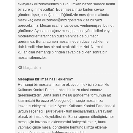
tıklayarak düzenleyebilirsiniz (bu imkan bazen sadece belirli
bir süre için mevcuttur). Eğer mesajınıza birileri cevap
göndermişse, başlığa döndüğünüzde mesajınızın altında
metni kaç defa düzenlediğinizi gösteren kısa bir yazı
göreceksiniz. Mesajınıza henüz cevap verilmemişse, bu not
görülmez. Ayrıca mesajınız mesaj panosu yöneticileri veya
moderatörler tarafından düzenlenince de bu metin
görünmez. Buna rağmen mesajı neden düzenlediklerine
dair kendilerine has bir not bırakabilirler. Not: Normal
kullanıcılar herhangi birinden cevap geldikten sonra bir
mesajı silemezler.
Başa dön
Mesajıma bir imza nasıl eklerim?
Herhangi bir mesaja imzanızı ekleyebilmek için öncelikle
Kullanıcı Kontrol Panelinizden bir imza oluşturmanız
gerekmektedir. Daha sonra mesaj gönderme formunun alt
kısmındaki
Bir imza ekle
seçeneğini seçip mesajınıza
imzanızı ekleyebilirsiniz. Ayrıca Kullanıcı Kontrol Panelindeki
uygun seçeneği işaretleyerek tüm mesajlarınıza varsayılan
olarak bir imza ekleyebilirsiniz. Buna rağmen dilediğiniz her
mesaj için imzanızın eklenmesini önleyebilirsiniz, bunu
yapmak içinse mesaj gönderme formunda imza ekleme
seçeneğinin işaretini kaldırmanız yeterlidir.