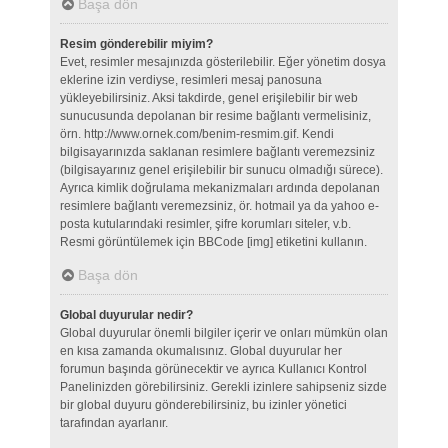
Başa dön
Resim gönderebilir miyim?
Evet, resimler mesajınızda gösterilebilir. Eğer yönetim dosya
eklerine izin verdiyse, resimleri mesaj panosuna
yükleyebilirsiniz. Aksi takdirde, genel erişilebilir bir web
sunucusunda depolanan bir resime bağlantı vermelisiniz,
örn. http://www.ornek.com/benim-resmim.gif. Kendi
bilgisayarınızda saklanan resimlere bağlantı veremezsiniz
(bilgisayarınız genel erişilebilir bir sunucu olmadığı sürece).
Ayrıca kimlik doğrulama mekanizmaları ardında depolanan
resimlere bağlantı veremezsiniz, ör. hotmail ya da yahoo e-
posta kutularındaki resimler, şifre korumları siteler, v.b.
Resmi görüntülemek için BBCode [img] etiketini kullanın.
Başa dön
Global duyurular nedir?
Global duyurular önemli bilgiler içerir ve onları mümkün olan
en kısa zamanda okumalısınız. Global duyurular her
forumun başında görünecektir ve ayrıca Kullanıcı Kontrol
Panelinizden görebilirsiniz. Gerekli izinlere sahipseniz sizde
bir global duyuru gönderebilirsiniz, bu izinler yönetici
tarafından ayarlanır.