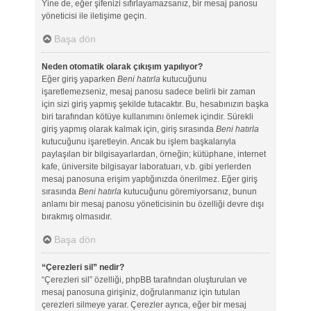
Yine de, eğer şifenizi sıfırlayamazsanız, bir mesaj panosu
yöneticisi ile iletişime geçin.
Başa dön
Neden otomatik olarak çıkışım yapılıyor?
Eğer giriş yaparken
Beni hatırla
kutucuğunu
işaretlemezseniz, mesaj panosu sadece belirli bir zaman
için sizi giriş yapmış şekilde tutacaktır. Bu, hesabınızın başka
biri tarafından kötüye kullanımını önlemek içindir. Sürekli
giriş yapmış olarak kalmak için, giriş sırasında
Beni hatırla
kutucuğunu işaretleyin. Ancak bu işlem başkalarıyla
paylaşılan bir bilgisayarlardan, örneğin; kütüphane, internet
kafe, üniversite bilgisayar laboratuarı, v.b. gibi yerlerden
mesaj panosuna erişim yaptığınızda önerilmez. Eğer giriş
sırasında
Beni hatırla
kutucuğunu göremiyorsanız, bunun
anlamı bir mesaj panosu yöneticisinin bu özelliği devre dışı
bırakmış olmasıdır.
Başa dön
“Çerezleri sil” nedir?
“Çerezleri sil” özelliği, phpBB tarafından oluşturulan ve
mesaj panosuna girişiniz, doğrulanmanız için tutulan
çerezleri silmeye yarar. Çerezler ayrıca, eğer bir mesaj