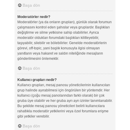
Başa dön
Moderatörler nedir?
Moderatörler (ya da onların grupları), günlük olarak forumun
çalışmasını kontrol eden şahıslar veya gruplardır. Başlıkları
değiştirme ve silme yetkisine sahip olabilirler. Ayrıca
moderatör oldukları forumdaki başlıkları kilitleyebilir,
taşıyabilir, silebilir ve bölebilirler. Genelde moderatörlerin
görevi, off-topic, yani başlık konusuyla ilgisi olmayan
yanıtların veya hakaret ve saldırı niteliğinde mesajların
gönderilmesini önlemektir.
Başa dön
Kullanıcı grupları nedir?
Kullanıcı grupları, mesaj panosu yöneticilerinin kullanıcıları
grup halinde ayırabilmesi için öngörülen bir yöntemdir. Her
kullanıcı (çoğu mesaj panolarından farklı olarak) bir çok
gruba üye olabilir ve her gruba ayrı ayrı izinler tanımlanabilir.
Bu şekilde mesaj panosu yöneticileri belirli kullanıcılara
rahatlıkla moderatör yetkilerini veya özel forumlara erişme
gibi yetkiler verebilir.
Başa dön