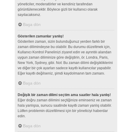
yöneticiler, moderatörler ve kendiniz tarafından
görüntülenecektir. Böylece gizli bir kullanıcı olarak
sayılacaksınız.
Başa dön
Gösterilen zamanlar yanlış!
Gösterilen zaman, sizin bulunduğunuz yerden farklı bir
zaman dilimindeyse bu olabilir. Bu durumu düzeltmek için,
Kullanıcı Kontrol Panelinizi ziyaret edin ve ayrıntılı alandan
uygun zaman diliminize göre değiştirin, ör. Londra, Paris,
New York, Sydney, gibi. Not: Bu zaman dilimi değişikliklerini
ve diğer bir çok ayarları sadece kayıtlı kullanıcılar yapabilir.
Eğer kayıtlı değilseniz, şimdi kaydolmanın tam zamanı.
Başa dön
Değişik bir zaman dilimi seçtim ama saatler hala yanlış!
Eğer doğru zaman dilimini seçtiğinize eminseniz ve zaman
hala yanlışsa, sunucu saatinde kayıtlı zaman yanlış olabilir.
Lütfen problemin düzeltilmesi için bir yöneticiyi haberdar
edin.
Başa dön