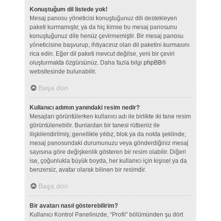
Konuştuğum dil listede yok!
Mesaj panosu yöneticisi konuştuğunuz dili destekleyen
paketi kurmamıştır, ya da hiç kimse bu mesaj panosunu
konuştuğunuz dile henüz çevirmemiştir. Bir mesaj panosu
yöneticisine başvurup, ihtiyacınız olan dil paketini kurmasını
rica edin. Eğer dil paketi mevcut değilse, yeni bir çeviri
oluşturmakta özgürsünüz. Daha fazla bilgi
phpBB
®
websitesinde bulunabilir.
Başa dön
Kullanıcı adımın yanındaki resim nedir?
Mesajları görüntülerken kullanıcı adı ile birlikte iki tane resim
görüntülenebilir. Bunlardan bir tanesi rütbeniz ile
ilişkilendirilmiş; genellikle yıldız, blok ya da nokta şeklinde;
mesaj panosundaki durumunuzu veya gönderdiğiniz mesaj
sayısına göre değişkenlik gösteren bir resim olabilir. Diğeri
ise, çoğunlukla büyük boyda, her kullanıcı için kişisel ya da
benzersiz, avatar olarak bilinen bir resimdir.
Başa dön
Bir avatarı nasıl gösterebilirim?
Kullanıcı Kontrol Panelinizde, “Profil” bölümünden şu dört