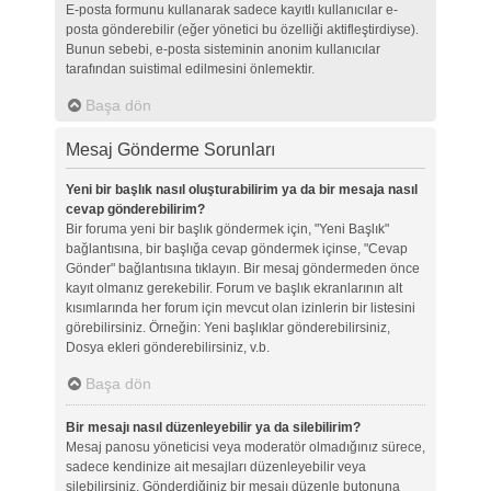
E-posta formunu kullanarak sadece kayıtlı kullanıcılar e-
posta gönderebilir (eğer yönetici bu özelliği aktifleştirdiyse).
Bunun sebebi, e-posta sisteminin anonim kullanıcılar
tarafından suistimal edilmesini önlemektir.
Başa dön
Mesaj Gönderme Sorunları
Yeni bir başlık nasıl oluşturabilirim ya da bir mesaja nasıl
cevap gönderebilirim?
Bir foruma yeni bir başlık göndermek için, "Yeni Başlık"
bağlantısına, bir başlığa cevap göndermek içinse, "Cevap
Gönder" bağlantısına tıklayın. Bir mesaj göndermeden önce
kayıt olmanız gerekebilir. Forum ve başlık ekranlarının alt
kısımlarında her forum için mevcut olan izinlerin bir listesini
görebilirsiniz. Örneğin: Yeni başlıklar gönderebilirsiniz,
Dosya ekleri gönderebilirsiniz, v.b.
Başa dön
Bir mesajı nasıl düzenleyebilir ya da silebilirim?
Mesaj panosu yöneticisi veya moderatör olmadığınız sürece,
sadece kendinize ait mesajları düzenleyebilir veya
silebilirsiniz. Gönderdiğiniz bir mesajı düzenle butonuna