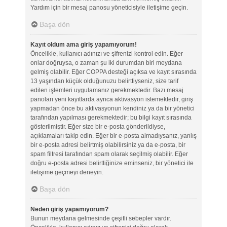
Yardım için bir mesaj panosu yöneticisiyle iletişime geçin.
Başa dön
Kayıt oldum ama giriş yapamıyorum!
Öncelikle, kullanıcı adınızı ve şifrenizi kontrol edin. Eğer
onlar doğruysa, o zaman şu iki durumdan biri meydana
gelmiş olabilir. Eğer COPPA desteği açıksa ve kayıt sırasında
13 yaşından küçük olduğunuzu belirttiyseniz, size tarif
edilen işlemleri uygulamanız gerekmektedir. Bazı mesaj
panoları yeni kayıtlarda ayrıca aktivasyon istemektedir, giriş
yapmadan önce bu aktivasyonun kendiniz ya da bir yönetici
tarafından yapılması gerekmektedir; bu bilgi kayıt sırasında
gösterilmiştir. Eğer size bir e-posta gönderildiyse,
açıklamaları takip edin. Eğer bir e-posta almadıysanız, yanlış
bir e-posta adresi belirtmiş olabilirsiniz ya da e-posta, bir
spam filtresi tarafından spam olarak seçilmiş olabilir. Eğer
doğru e-posta adresi belirttiğinize eminseniz, bir yönetici ile
iletişime geçmeyi deneyin.
Başa dön
Neden giriş yapamıyorum?
Bunun meydana gelmesinde çeşitli sebepler vardır.