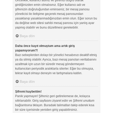
Öncelikle, kullanıcı adınız ve şifrenizi doğru olarak
girdiğinizden emin olmalısınız. Eğer kullanıcı adı ve
şifrenizin doğruluğundan eminseniz, bir mesaj panosu
yöneticisi ile iletişime geçerek mesaj panosundan
yasaklanıp yasaklanmadığınızdan emin olun. Eğer sorun bu
da değilse web sitesi sahibi mesaj panosu için yanlış ayar
yapmış olabilir ve bunu düzeltmesi gerekebilir.
Başa dön
Daha önce kayıt olmuştum ama artık giriş
yapamıyorum?!
Bazı sebeplerden dolayı bir yönetici hesabınızı deaktif etmiş
ya da silmiş olabilir. Ayrıca, bazı mesaj panoları veritabanını
azaltmak için uzun bir süredir mesaj göndermeyen
kullanıcıları periyodik aralıklarla silerler. Eğer bu olmuşsa,
tekrar kayıt olmayı deneyin ve tartışmalara katılın.
Başa dön
Şifremi kaybettim!
Panik yapmayın! Şifreniz geri getirelemese de, kolayca
sıfırlanabilir. Giriş sayfasını ziyaret edin ve
Şifremi unuttum
bağlantısına tıklayın. Buradaki talimatları takip ederek kısa
bir süre içerisinde yeniden giriş yapabilirsiniz.