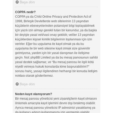
Başa dön
COPPA nedir?
COPPA ya da Child Online Privacy and Protection Act of
1998, Birleşik Devletlerde web sitelerinin 13 yaşından
küçüklerin ebeveynlerinden potansiyel bilgi toplayabilmek
için yazılı izin almayı gerekli tutan bir kanundur, ya da başka
bir deyişle yasal veli/vasi onay şeklidir, veliler 13 yaşından
küçüklerden kişisel kimlik bilgilerinin toplanması için izin
verirler. Eğer bu uygulama ile kayıt olmak ya da bu
uygulama ile bir web sitesine kayıt olmak size güvenilir
gelmiyorsa, yardım için bir yasal danışman ile iletişime
geçin. Not: phpBB Limited ya da bu mesaj panosunun sahibi
yasal destek sağlamaz, ve “Bu mesaj panosu ile ilgili kötü
niyetli ve/veya hukuki konularda kime başvurabilirim?”
sorusu hariç, yasayı ilgilendiren herhangi bir konuda iletişim
noktası olarak gösterilemez.
Başa dön
Neden kayıt olamıyorum?
Bir mesaj panosu yöneticisi yeni ziyaretçilerin kayıt olmasını
önlemek amacıyla kayıt işlemini devre dışı bırakmış olabilir.
Ayrıca mesaj panosu yöneticisi IP adresinizi yasaklamış ya
da kullanıcı adınızı kullanmanıza izin vermemiş olabilir.