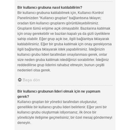
Bir kullanıcı grubuna nasıl katılabilirim?
Bir kullanıcı grubuna katılabilmek için, Kullanıcı Kontrol
Panelinizden “Kullanıcı grupları” bağlantısına tıklayın;
oradan tüm kullanıcı gruplarını görüntüleyebilirsiniz.
Grupların tümü erişime açık olmayabilir. Bazılarına katılmak
için onay gerekebilir ve bazıları kapalı ya da gizli üyeliklere
sahip olabilir. Eğer grup açık ise, ilgili bağlantıya tıklayarak
katılabilirsiniz. Eğer bir gruba katılmak için onay gerekiyorsa
ilgili bağlantıya tıklayarak istek yapabilirsiniz. İsteğinizin
kullanıcı grubu lideri tarafından onaylanması gerek, onlar
size neden gruba katılmak istediğinizi sorabilirler. İsteğiniz
reddedilirse grup liderini rahatsız etmeyin; bunun çeşitli
nedenleri olsa gerek.
Başa dön
Bir kullanıcı grubunun lideri olmak için ne yapmam
gerek?
Kullanıcı grupları bir yönetici tarafından oluşturulur,
genellikle bir kullanıcı grubu lideri belirlenir. Eğer yeni bir
kullanıcı grubu oluşturmak istiyorsanız, ilk önce bir
yöneticiyle iletişime geçmelisiniz; bir özel mesaj göndermeyi
deneyin.