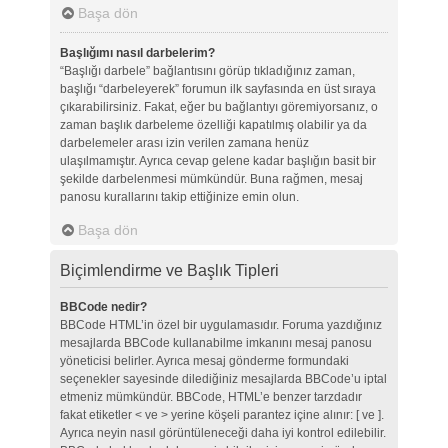
Başa dön
Başlığımı nasıl darbelerim?
“Başlığı darbele” bağlantısını görüp tıkladığınız zaman,
başlığı “darbeleyerek” forumun ilk sayfasında en üst sıraya
çıkarabilirsiniz. Fakat, eğer bu bağlantıyı göremiyorsanız, o
zaman başlık darbeleme özelliği kapatılmış olabilir ya da
darbelemeler arası izin verilen zamana henüz
ulaşılmamıştır. Ayrıca cevap gelene kadar başlığın basit bir
şekilde darbelenmesi mümkündür. Buna rağmen, mesaj
panosu kurallarını takip ettiğinize emin olun.
Başa dön
Biçimlendirme ve Başlık Tipleri
BBCode nedir?
BBCode HTML’in özel bir uygulamasıdır. Foruma yazdığınız
mesajlarda BBCode kullanabilme imkanını mesaj panosu
yöneticisi belirler. Ayrıca mesaj gönderme formundaki
seçenekler sayesinde dilediğiniz mesajlarda BBCode’u iptal
etmeniz mümkündür. BBCode, HTML’e benzer tarzdadır
fakat etiketler < ve > yerine köşeli parantez içine alınır: [ ve ].
Ayrıca neyin nasıl görüntüleneceği daha iyi kontrol edilebilir.