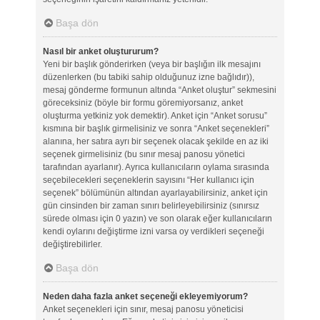
Başa dön
Nasıl bir anket oluştururum?
Yeni bir başlık gönderirken (veya bir başlığın ilk mesajını
düzenlerken (bu tabiki sahip olduğunuz izne bağlıdır)),
mesaj gönderme formunun altında “Anket oluştur” sekmesini
göreceksiniz (böyle bir formu göremiyorsanız, anket
oluşturma yetkiniz yok demektir). Anket için “Anket sorusu”
kısmına bir başlık girmelisiniz ve sonra “Anket seçenekleri”
alanına, her satıra ayrı bir seçenek olacak şekilde en az iki
seçenek girmelisiniz (bu sınır mesaj panosu yönetici
tarafından ayarlanır). Ayrıca kullanıcıların oylama sırasında
seçebilecekleri seçeneklerin sayısını “Her kullanıcı için
seçenek” bölümünün altından ayarlayabilirsiniz, anket için
gün cinsinden bir zaman sınırı belirleyebilirsiniz (sınırsız
sürede olması için 0 yazın) ve son olarak eğer kullanıcıların
kendi oylarını değiştirme izni varsa oy verdikleri seçeneği
değiştirebilirler.
Başa dön
Neden daha fazla anket seçeneği ekleyemiyorum?
Anket seçenekleri için sınır, mesaj panosu yöneticisi