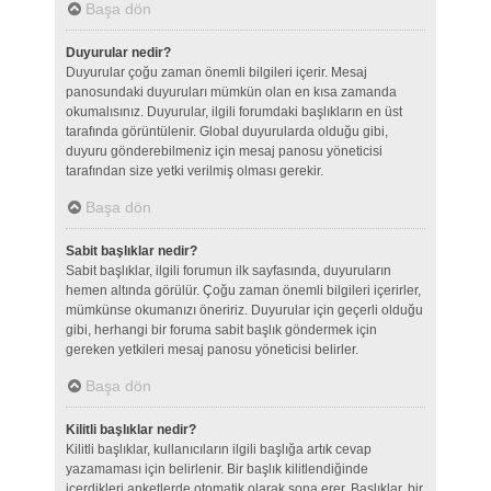
Başa dön
Duyurular nedir?
Duyurular çoğu zaman önemli bilgileri içerir. Mesaj
panosundaki duyuruları mümkün olan en kısa zamanda
okumalısınız. Duyurular, ilgili forumdaki başlıkların en üst
tarafında görüntülenir. Global duyurularda olduğu gibi,
duyuru gönderebilmeniz için mesaj panosu yöneticisi
tarafından size yetki verilmiş olması gerekir.
Başa dön
Sabit başlıklar nedir?
Sabit başlıklar, ilgili forumun ilk sayfasında, duyuruların
hemen altında görülür. Çoğu zaman önemli bilgileri içerirler,
mümkünse okumanızı öneririz. Duyurular için geçerli olduğu
gibi, herhangi bir foruma sabit başlık göndermek için
gereken yetkileri mesaj panosu yöneticisi belirler.
Başa dön
Kilitli başlıklar nedir?
Kilitli başlıklar, kullanıcıların ilgili başlığa artık cevap
yazamaması için belirlenir. Bir başlık kilitlendiğinde
içerdikleri anketlerde otomatik olarak sona erer. Başlıklar, bir