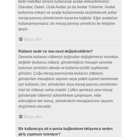
farklı metottan birisini kullanarak avatar ekleyebilirsiniz:
Gravatar, Galeri, Uzak Avatar ya da Avatar Yükleme. Avatar
kullanma imkanı ve avatar kullanımında seçilebilecek yollar
mesaj panosu yöneticisinin kararına bağlıdır. Eğer avatarları
kullanamıyorsanız, bir mesaj panosu yöneticisi ile iletişime
geçin.
Başa dön
Rütbem nedir ve onu nasıl değiştirebilirim?
Genelde kullanıcı rütbenizi doğrudan değiştirmeniz mümkün
değildir (kullanıcı rütbesi, gönderdiğiniz mesajın yanında
bulunan isminizin altında ve kullanıcı profili sayfasında
görülür). Çoğu mesaj panosunda kullanıcı rütbeleri,
gönderilen mesajların sayısını veya yetkili üyeleri belirlemek
için kullanılır, örn. yöneticiler veya mesaj panosu yöneticileri
özel bir rütbeye sahip olabilir. Lütfen gereksiz yere mesaj
gönderipte rütbenizi yükseltmeye çalışmayın, elde
edeceğiniz tek sonuç, yöneticilerin mesajlarınızın sayısını
düşürmesi olacaktır.
Başa dön
Bir kullanıcıya ait e-posta bağlantısını tıklayınca neden
giriş yapmam isteniyor?