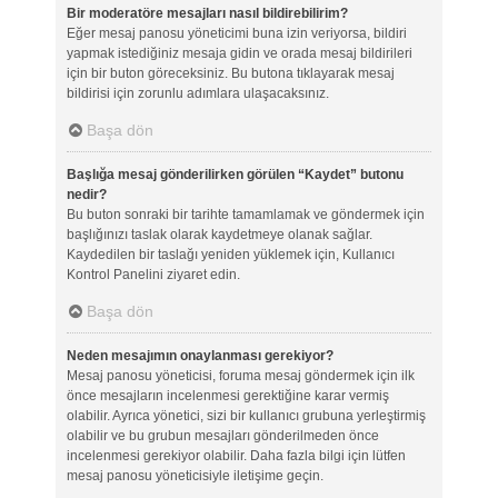
Bir moderatöre mesajları nasıl bildirebilirim?
Eğer mesaj panosu yöneticimi buna izin veriyorsa, bildiri
yapmak istediğiniz mesaja gidin ve orada mesaj bildirileri
için bir buton göreceksiniz. Bu butona tıklayarak mesaj
bildirisi için zorunlu adımlara ulaşacaksınız.
Başa dön
Başlığa mesaj gönderilirken görülen “Kaydet” butonu
nedir?
Bu buton sonraki bir tarihte tamamlamak ve göndermek için
başlığınızı taslak olarak kaydetmeye olanak sağlar.
Kaydedilen bir taslağı yeniden yüklemek için, Kullanıcı
Kontrol Panelini ziyaret edin.
Başa dön
Neden mesajımın onaylanması gerekiyor?
Mesaj panosu yöneticisi, foruma mesaj göndermek için ilk
önce mesajların incelenmesi gerektiğine karar vermiş
olabilir. Ayrıca yönetici, sizi bir kullanıcı grubuna yerleştirmiş
olabilir ve bu grubun mesajları gönderilmeden önce
incelenmesi gerekiyor olabilir. Daha fazla bilgi için lütfen
mesaj panosu yöneticisiyle iletişime geçin.