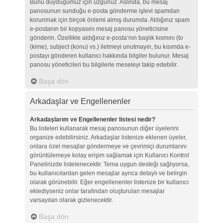
Bunu duyduğumuz için üzgünüz. Aslında, bu mesaj
panosunun sunduğu e-posta gönderme işlevi spamdan
korunmak için birçok önlemi almış durumda. Aldığınız spam
e-postanın bir kopyasını mesaj panosu yöneticisine
gönderin. Özellikle aldığınız e-posta’nın başlık kısmını (to
(kime), subject (konu) vs.) iletmeyi unutmayın, bu kısımda e-
postayı gönderen kullanıcı hakkında bilgiler bulunur. Mesaj
panosu yöneticileri bu bilgilerle meseleyi takip edebilir.
Başa dön
Arkadaşlar ve Engellenenler
Arkadaşlarım ve Engellenenler listesi nedir?
Bu listeleri kullanarak mesaj panosunun diğer üyelerini
organize edebilirsiniz. Arkadaşlar listenize eklenen üyeler,
onlara özel mesajlar göndermeye ve çevrimiçi durumlarını
görüntülemeye kolay erişim sağlamak için Kullanıcı Kontrol
Panelinizde listelenecektir. Tema uygun desteği sağlıyorsa,
bu kullanıcılardan gelen mesajlar ayrıca detaylı ve belirgin
olarak görünebilir. Eğer engellenenler listenize bir kullanıcı
eklediyseniz onlar tarafından oluşturulan mesajlar
varsayılan olarak gizlenecektir.
Başa dön