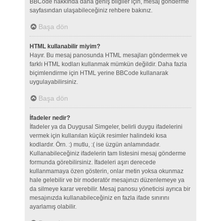
BBCode hakkında daha geniş bilgiler için, mesaj gönderme
sayfasından ulaşabileceğiniz rehbere bakınız.
Başa dön
HTML kullanabilir miyim?
Hayır. Bu mesaj panosunda HTML mesajları göndermek ve
farklı HTML kodları kullanmak mümkün değildir. Daha fazla
biçimlendirme için HTML yerine BBCode kullanarak
uygulayabilirsiniz.
Başa dön
İfadeler nedir?
İfadeler ya da Duygusal Simgeler, belirli duygu ifadelerini
vermek için kullanılan küçük resimler halindeki kısa
kodlardır. Örn. :) mutlu, :( ise üzgün anlamındadır.
Kullanabileceğiniz ifadelerin tam listesini mesaj gönderme
formunda görebilirsiniz. İfadeleri aşırı derecede
kullanmamaya özen gösterin, onlar metin yoksa okunmaz
hale gelebilir ve bir moderatör mesajınızı düzenlemeye ya
da silmeye karar verebilir. Mesaj panosu yöneticisi ayrıca bir
mesajınızda kullanabileceğiniz en fazla ifade sınırını
ayarlamış olabilir.