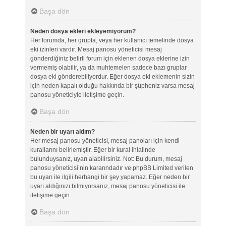
Başa dön
Neden dosya ekleri ekleyemiyorum?
Her forumda, her grupta, veya her kullanıcı temelinde dosya
eki izinleri vardır. Mesaj panosu yöneticisi mesaj
gönderdiğiniz belirli forum için eklenen dosya eklerine izin
vermemiş olabilir, ya da muhtemelen sadece bazı gruplar
dosya eki gönderebiliyordur. Eğer dosya eki eklemenin sizin
için neden kapalı olduğu hakkında bir şüpheniz varsa mesaj
panosu yöneticiyle iletişime geçin.
Başa dön
Neden bir uyarı aldım?
Her mesaj panosu yöneticisi, mesaj panoları için kendi
kurallarını belirlemiştir. Eğer bir kural ihlalinde
bulunduysanız, uyarı alabilirsiniz. Not: Bu durum, mesaj
panosu yöneticisi’nin kararındadır ve phpBB Limited verilen
bu uyarı ile ilgili herhangi bir şey yapamaz. Eğer neden bir
uyarı aldığınızı bilmiyorsanız, mesaj panosu yöneticisi ile
iletişime geçin.
Başa dön