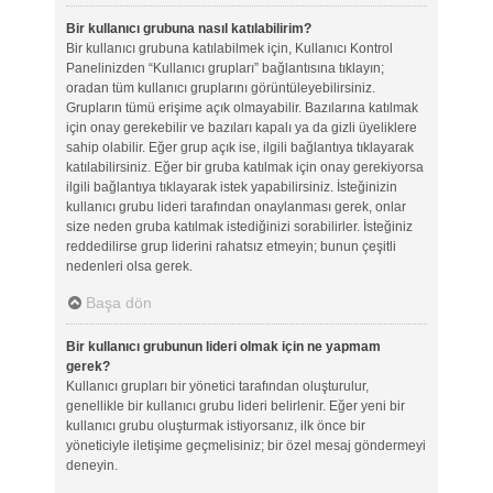
Bir kullanıcı grubuna nasıl katılabilirim?
Bir kullanıcı grubuna katılabilmek için, Kullanıcı Kontrol
Panelinizden “Kullanıcı grupları” bağlantısına tıklayın;
oradan tüm kullanıcı gruplarını görüntüleyebilirsiniz.
Grupların tümü erişime açık olmayabilir. Bazılarına katılmak
için onay gerekebilir ve bazıları kapalı ya da gizli üyeliklere
sahip olabilir. Eğer grup açık ise, ilgili bağlantıya tıklayarak
katılabilirsiniz. Eğer bir gruba katılmak için onay gerekiyorsa
ilgili bağlantıya tıklayarak istek yapabilirsiniz. İsteğinizin
kullanıcı grubu lideri tarafından onaylanması gerek, onlar
size neden gruba katılmak istediğinizi sorabilirler. İsteğiniz
reddedilirse grup liderini rahatsız etmeyin; bunun çeşitli
nedenleri olsa gerek.
Başa dön
Bir kullanıcı grubunun lideri olmak için ne yapmam
gerek?
Kullanıcı grupları bir yönetici tarafından oluşturulur,
genellikle bir kullanıcı grubu lideri belirlenir. Eğer yeni bir
kullanıcı grubu oluşturmak istiyorsanız, ilk önce bir
yöneticiyle iletişime geçmelisiniz; bir özel mesaj göndermeyi
deneyin.