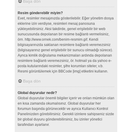
Başa dön
Resim gönderebilir miyim?
Evet, resimler mesajınızda gösterilebilir. Eğer yönetim dosya
eklerine izin verdiyse, resimleri mesaj panosuna
yükleyebilirsiniz. Aksi takdirde, genel erişilebilir bir web
sunucusunda depolanan bir resime bağlantı vermelisiniz,
örn. http://www.ornek.com/benim-resmim.gif. Kendi
bilgisayarınızda saklanan resimlere bağlantı veremezsiniz
(bilgisayarınız genel erişilebilir bir sunucu olmadığı sürece).
Ayrıca kimlik doğrulama mekanizmaları ardında depolanan
resimlere bağlantı veremezsiniz, ör. hotmail ya da yahoo e-
posta kutularındaki resimler, şifre korumları siteler, v.b.
Resmi görüntülemek için BBCode [img] etiketini kullanın.
Başa dön
Global duyurular nedir?
Global duyurular önemli bilgiler içerir ve onları mümkün olan
en kısa zamanda okumalısınız. Global duyurular her
forumun başında görünecektir ve ayrıca Kullanıcı Kontrol
Panelinizden görebilirsiniz. Gerekli izinlere sahipseniz sizde
bir global duyuru gönderebilirsiniz, bu izinler yönetici
tarafından ayarlanır.