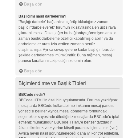
Başa dön
Başlığımı nasıl darbelerim?
“Başlığı darbele” bağlantısını görüp tıkladığınız zaman,
başlığı “darbeleyerek” forumun ilk sayfasında en üst sıraya
çıkarabilirsiniz. Fakat, eğer bu bağlantıyı göremiyorsanız, o
zaman başlık darbeleme özelliği kapatılmış olabilir ya da
darbelemeler arası izin verilen zamana henüz
ulaşılmamıştır. Ayrıca cevap gelene kadar başlığın basit bir
şekilde darbelenmesi mümkündür. Buna rağmen, mesaj
panosu kurallarını takip ettiğinize emin olun.
Başa dön
Biçimlendirme ve Başlık Tipleri
BBCode nedir?
BBCode HTML’in özel bir uygulamasıdır. Foruma yazdığınız
mesajlarda BBCode kullanabilme imkanını mesaj panosu
yöneticisi belirler. Ayrıca mesaj gönderme formundaki
seçenekler sayesinde dilediğiniz mesajlarda BBCode’u iptal
etmeniz mümkündür. BBCode, HTML’e benzer tarzdadır
fakat etiketler < ve > yerine köşeli parantez içine alınır: [ ve ].
Ayrıca neyin nasıl görüntüleneceği daha iyi kontrol edilebilir.