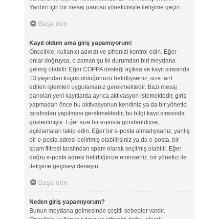
Yardım için bir mesaj panosu yöneticisiyle iletişime geçin.
Başa dön
Kayıt oldum ama giriş yapamıyorum!
Öncelikle, kullanıcı adınızı ve şifrenizi kontrol edin. Eğer
onlar doğruysa, o zaman şu iki durumdan biri meydana
gelmiş olabilir. Eğer COPPA desteği açıksa ve kayıt sırasında
13 yaşından küçük olduğunuzu belirttiyseniz, size tarif
edilen işlemleri uygulamanız gerekmektedir. Bazı mesaj
panoları yeni kayıtlarda ayrıca aktivasyon istemektedir, giriş
yapmadan önce bu aktivasyonun kendiniz ya da bir yönetici
tarafından yapılması gerekmektedir; bu bilgi kayıt sırasında
gösterilmiştir. Eğer size bir e-posta gönderildiyse,
açıklamaları takip edin. Eğer bir e-posta almadıysanız, yanlış
bir e-posta adresi belirtmiş olabilirsiniz ya da e-posta, bir
spam filtresi tarafından spam olarak seçilmiş olabilir. Eğer
doğru e-posta adresi belirttiğinize eminseniz, bir yönetici ile
iletişime geçmeyi deneyin.
Başa dön
Neden giriş yapamıyorum?
Bunun meydana gelmesinde çeşitli sebepler vardır.