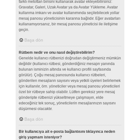
farklı metottan birisini kullanarak avatar ekleyebilirsiniz:
Gravatar, Galeri, Uzak Avatar ya da Avatar Yükleme. Avatar
kullanma imkanı ve avatar kullanımında seçilebilecek yollar
mesaj panosu yöneticisinin kararına bağlıdır. Eğer avatarları
kullanamıyorsanız, bir mesaj panosu yöneticisi ile iletişime
geçin.
Başa dön
Rütbem nedir ve onu nasıl değiştirebilirim?
Genelde kullanıcı rütbenizi doğrudan değiştirmeniz mümkün
değildir (kullanıcı rütbesi, gönderdiğiniz mesajın yanında
bulunan isminizin altında ve kullanıcı profili sayfasında
görülür). Çoğu mesaj panosunda kullanıcı rütbeleri,
gönderilen mesajların sayısını veya yetkili üyeleri belirlemek
için kullanılır, örn. yöneticiler veya mesaj panosu yöneticileri
özel bir rütbeye sahip olabilir. Lütfen gereksiz yere mesaj
gönderipte rütbenizi yükseltmeye çalışmayın, elde
edeceğiniz tek sonuç, yöneticilerin mesajlarınızın sayısını
düşürmesi olacaktır.
Başa dön
Bir kullanıcıya ait e-posta bağlantısını tıklayınca neden
giriş yapmam isteniyor?