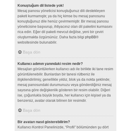
Konuştuğum dil listede yok!
Mesaj panosu yöneticisi konuştuğunuz dili destekleyen
paketi kurmamıştır, ya da hiç kimse bu mesaj panosunu
konuştuğunuz dile henüz çevirmemiştir. Bir mesaj panosu
yöneticisine başvurup, ihtiyacınız olan dil paketini kurmasını
rica edin. Eğer dil paketi mevcut değilse, yeni bir çeviri
oluşturmakta özgürsünüz. Daha fazla bilgi
phpBB
®
websitesinde bulunabilir.
Başa dön
Kullanıcı adımın yanındaki resim nedir?
Mesajları görüntülerken kullanıcı adı ile birlikte iki tane resim
görüntülenebilir. Bunlardan bir tanesi rütbeniz ile
ilişkilendirilmiş; genellikle yıldız, blok ya da nokta şeklinde;
mesaj panosundaki durumunuzu veya gönderdiğiniz mesaj
sayısına göre değişkenlik gösteren bir resim olabilir. Diğeri
ise, çoğunlukla büyük boyda, her kullanıcı için kişisel ya da
benzersiz, avatar olarak bilinen bir resimdir.
Başa dön
Bir avatarı nasıl gösterebilirim?
Kullanıcı Kontrol Panelinizde, “Profil” bölümünden şu dört