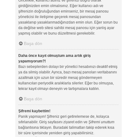
Öncelikle, kullanıcı adınız ve şifrenizi doğru olarak
girdiğinizden emin olmalısınız. Eğer kullanıcı adı ve
şifrenizin doğruluğundan eminseniz, bir mesaj panosu
yöneticisi ile iletişime geçerek mesaj panosundan
yasaklanıp yasaklanmadığınızdan emin olun. Eğer sorun bu
da değilse web sitesi sahibi mesaj panosu için yanlış ayar
yapmış olabilir ve bunu düzeltmesi gerekebilir.
Başa dön
Daha önce kayıt olmuştum ama artık giriş
yapamıyorum?!
Bazı sebeplerden dolayı bir yönetici hesabınızı deaktif etmiş
ya da silmiş olabilir. Ayrıca, bazı mesaj panoları veritabanını
azaltmak için uzun bir süredir mesaj göndermeyen
kullanıcıları periyodik aralıklarla silerler. Eğer bu olmuşsa,
tekrar kayıt olmayı deneyin ve tartışmalara katılın.
Başa dön
Şifremi kaybettim!
Panik yapmayın! Şifreniz geri getirelemese de, kolayca
sıfırlanabilir. Giriş sayfasını ziyaret edin ve
Şifremi unuttum
bağlantısına tıklayın. Buradaki talimatları takip ederek kısa
bir süre içerisinde yeniden giriş yapabilirsiniz.