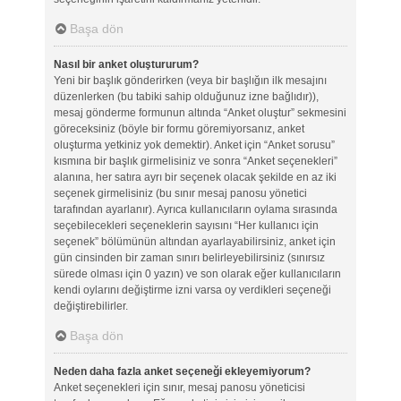
Başa dön
Nasıl bir anket oluştururum?
Yeni bir başlık gönderirken (veya bir başlığın ilk mesajını
düzenlerken (bu tabiki sahip olduğunuz izne bağlıdır)),
mesaj gönderme formunun altında “Anket oluştur” sekmesini
göreceksiniz (böyle bir formu göremiyorsanız, anket
oluşturma yetkiniz yok demektir). Anket için “Anket sorusu”
kısmına bir başlık girmelisiniz ve sonra “Anket seçenekleri”
alanına, her satıra ayrı bir seçenek olacak şekilde en az iki
seçenek girmelisiniz (bu sınır mesaj panosu yönetici
tarafından ayarlanır). Ayrıca kullanıcıların oylama sırasında
seçebilecekleri seçeneklerin sayısını “Her kullanıcı için
seçenek” bölümünün altından ayarlayabilirsiniz, anket için
gün cinsinden bir zaman sınırı belirleyebilirsiniz (sınırsız
sürede olması için 0 yazın) ve son olarak eğer kullanıcıların
kendi oylarını değiştirme izni varsa oy verdikleri seçeneği
değiştirebilirler.
Başa dön
Neden daha fazla anket seçeneği ekleyemiyorum?
Anket seçenekleri için sınır, mesaj panosu yöneticisi