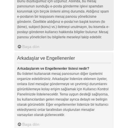
Bunu duyduğumuz için üzgünüz. Aslında, bu mesaj
panosunun sunduğu e-posta gönderme işlevi spamdan
korunmak için birçok önlemi almış durumda. Aldığınız spam
e-postanın bir kopyasını mesaj panosu yöneticisine
gönderin. Özellikle aldığınız e-posta’nın başlık kısmını (to
(kime), subject (konu) vs.) iletmeyi unutmayın, bu kısımda e-
postayı gönderen kullanıcı hakkında bilgiler bulunur. Mesaj
panosu yöneticileri bu bilgilerle meseleyi takip edebilir.
Başa dön
Arkadaşlar ve Engellenenler
Arkadaşlarım ve Engellenenler listesi nedir?
Bu listeleri kullanarak mesaj panosunun diğer üyelerini
organize edebilirsiniz. Arkadaşlar listenize eklenen üyeler,
onlara özel mesajlar göndermeye ve çevrimiçi durumlarını
görüntülemeye kolay erişim sağlamak için Kullanıcı Kontrol
Panelinizde listelenecektir. Tema uygun desteği sağlıyorsa,
bu kullanıcılardan gelen mesajlar ayrıca detaylı ve belirgin
olarak görünebilir. Eğer engellenenler listenize bir kullanıcı
eklediyseniz onlar tarafından oluşturulan mesajlar
varsayılan olarak gizlenecektir.
Başa dön