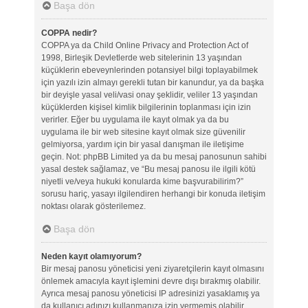
Başa dön
COPPA nedir?
COPPA ya da Child Online Privacy and Protection Act of
1998, Birleşik Devletlerde web sitelerinin 13 yaşından
küçüklerin ebeveynlerinden potansiyel bilgi toplayabilmek
için yazılı izin almayı gerekli tutan bir kanundur, ya da başka
bir deyişle yasal veli/vasi onay şeklidir, veliler 13 yaşından
küçüklerden kişisel kimlik bilgilerinin toplanması için izin
verirler. Eğer bu uygulama ile kayıt olmak ya da bu
uygulama ile bir web sitesine kayıt olmak size güvenilir
gelmiyorsa, yardım için bir yasal danışman ile iletişime
geçin. Not: phpBB Limited ya da bu mesaj panosunun sahibi
yasal destek sağlamaz, ve “Bu mesaj panosu ile ilgili kötü
niyetli ve/veya hukuki konularda kime başvurabilirim?”
sorusu hariç, yasayı ilgilendiren herhangi bir konuda iletişim
noktası olarak gösterilemez.
Başa dön
Neden kayıt olamıyorum?
Bir mesaj panosu yöneticisi yeni ziyaretçilerin kayıt olmasını
önlemek amacıyla kayıt işlemini devre dışı bırakmış olabilir.
Ayrıca mesaj panosu yöneticisi IP adresinizi yasaklamış ya
da kullanıcı adınızı kullanmanıza izin vermemiş olabilir.