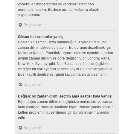
yöneticiler, moderatörler ve kendiniz tarafından
görüntülenecektir. Böylece gizli bir kullanıcı olarak
sayılacaksınız.
Başa dön
Gösterilen zamanlar yanlış!
Gösterilen zaman, sizin bulunduğunuz yerden farklı bir
zaman dilimindeyse bu olabilir. Bu durumu düzeltmek için,
Kullanıcı Kontrol Panelinizi ziyaret edin ve ayrıntılı alandan
uygun zaman diliminize göre değiştirin, ör. Londra, Paris,
New York, Sydney, gibi. Not: Bu zaman dilimi değişikliklerini
ve diğer bir çok ayarları sadece kayıtlı kullanıcılar yapabilir.
Eğer kayıtlı değilseniz, şimdi kaydolmanın tam zamanı.
Başa dön
Değişik bir zaman dilimi seçtim ama saatler hala yanlış!
Eğer doğru zaman dilimini seçtiğinize eminseniz ve zaman
hala yanlışsa, sunucu saatinde kayıtlı zaman yanlış olabilir.
Lütfen problemin düzeltilmesi için bir yöneticiyi haberdar
edin.
Başa dön