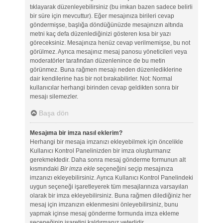
tıklayarak düzenleyebilirsiniz (bu imkan bazen sadece belirli
bir süre için mevcuttur). Eğer mesajınıza birileri cevap
göndermişse, başlığa döndüğünüzde mesajınızın altında
metni kaç defa düzenlediğinizi gösteren kısa bir yazı
göreceksiniz. Mesajınıza henüz cevap verilmemişse, bu not
görülmez. Ayrıca mesajınız mesaj panosu yöneticileri veya
moderatörler tarafından düzenlenince de bu metin
görünmez. Buna rağmen mesajı neden düzenlediklerine
dair kendilerine has bir not bırakabilirler. Not: Normal
kullanıcılar herhangi birinden cevap geldikten sonra bir
mesajı silemezler.
Başa dön
Mesajıma bir imza nasıl eklerim?
Herhangi bir mesaja imzanızı ekleyebilmek için öncelikle
Kullanıcı Kontrol Panelinizden bir imza oluşturmanız
gerekmektedir. Daha sonra mesaj gönderme formunun alt
kısmındaki
Bir imza ekle
seçeneğini seçip mesajınıza
imzanızı ekleyebilirsiniz. Ayrıca Kullanıcı Kontrol Panelindeki
uygun seçeneği işaretleyerek tüm mesajlarınıza varsayılan
olarak bir imza ekleyebilirsiniz. Buna rağmen dilediğiniz her
mesaj için imzanızın eklenmesini önleyebilirsiniz, bunu
yapmak içinse mesaj gönderme formunda imza ekleme
seçeneğinin işaretini kaldırmanız yeterlidir.