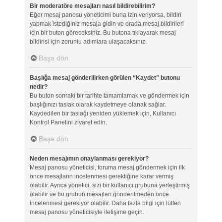
Bir moderatöre mesajları nasıl bildirebilirim?
Eğer mesaj panosu yöneticimi buna izin veriyorsa, bildiri
yapmak istediğiniz mesaja gidin ve orada mesaj bildirileri
için bir buton göreceksiniz. Bu butona tıklayarak mesaj
bildirisi için zorunlu adımlara ulaşacaksınız.
Başa dön
Başlığa mesaj gönderilirken görülen “Kaydet” butonu
nedir?
Bu buton sonraki bir tarihte tamamlamak ve göndermek için
başlığınızı taslak olarak kaydetmeye olanak sağlar.
Kaydedilen bir taslağı yeniden yüklemek için, Kullanıcı
Kontrol Panelini ziyaret edin.
Başa dön
Neden mesajımın onaylanması gerekiyor?
Mesaj panosu yöneticisi, foruma mesaj göndermek için ilk
önce mesajların incelenmesi gerektiğine karar vermiş
olabilir. Ayrıca yönetici, sizi bir kullanıcı grubuna yerleştirmiş
olabilir ve bu grubun mesajları gönderilmeden önce
incelenmesi gerekiyor olabilir. Daha fazla bilgi için lütfen
mesaj panosu yöneticisiyle iletişime geçin.