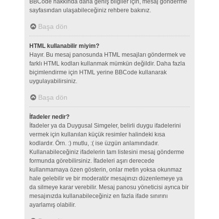
BBCode hakkında daha geniş bilgiler için, mesaj gönderme
sayfasından ulaşabileceğiniz rehbere bakınız.
Başa dön
HTML kullanabilir miyim?
Hayır. Bu mesaj panosunda HTML mesajları göndermek ve
farklı HTML kodları kullanmak mümkün değildir. Daha fazla
biçimlendirme için HTML yerine BBCode kullanarak
uygulayabilirsiniz.
Başa dön
İfadeler nedir?
İfadeler ya da Duygusal Simgeler, belirli duygu ifadelerini
vermek için kullanılan küçük resimler halindeki kısa
kodlardır. Örn. :) mutlu, :( ise üzgün anlamındadır.
Kullanabileceğiniz ifadelerin tam listesini mesaj gönderme
formunda görebilirsiniz. İfadeleri aşırı derecede
kullanmamaya özen gösterin, onlar metin yoksa okunmaz
hale gelebilir ve bir moderatör mesajınızı düzenlemeye ya
da silmeye karar verebilir. Mesaj panosu yöneticisi ayrıca bir
mesajınızda kullanabileceğiniz en fazla ifade sınırını
ayarlamış olabilir.