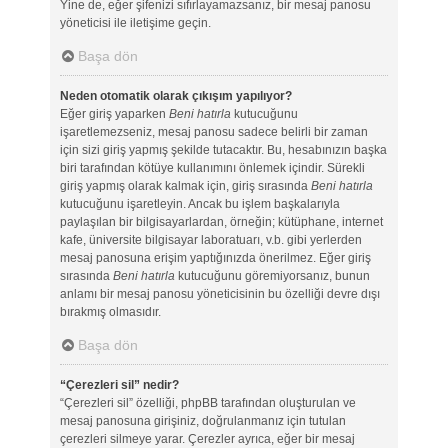
Yine de, eğer şifenizi sıfırlayamazsanız, bir mesaj panosu
yöneticisi ile iletişime geçin.
Başa dön
Neden otomatik olarak çıkışım yapılıyor?
Eğer giriş yaparken
Beni hatırla
kutucuğunu
işaretlemezseniz, mesaj panosu sadece belirli bir zaman
için sizi giriş yapmış şekilde tutacaktır. Bu, hesabınızın başka
biri tarafından kötüye kullanımını önlemek içindir. Sürekli
giriş yapmış olarak kalmak için, giriş sırasında
Beni hatırla
kutucuğunu işaretleyin. Ancak bu işlem başkalarıyla
paylaşılan bir bilgisayarlardan, örneğin; kütüphane, internet
kafe, üniversite bilgisayar laboratuarı, v.b. gibi yerlerden
mesaj panosuna erişim yaptığınızda önerilmez. Eğer giriş
sırasında
Beni hatırla
kutucuğunu göremiyorsanız, bunun
anlamı bir mesaj panosu yöneticisinin bu özelliği devre dışı
bırakmış olmasıdır.
Başa dön
“Çerezleri sil” nedir?
“Çerezleri sil” özelliği, phpBB tarafından oluşturulan ve
mesaj panosuna girişiniz, doğrulanmanız için tutulan
çerezleri silmeye yarar. Çerezler ayrıca, eğer bir mesaj