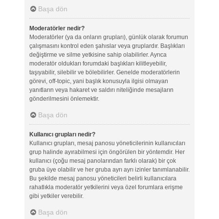
Başa dön
Moderatörler nedir?
Moderatörler (ya da onların grupları), günlük olarak forumun
çalışmasını kontrol eden şahıslar veya gruplardır. Başlıkları
değiştirme ve silme yetkisine sahip olabilirler. Ayrıca
moderatör oldukları forumdaki başlıkları kilitleyebilir,
taşıyabilir, silebilir ve bölebilirler. Genelde moderatörlerin
görevi, off-topic, yani başlık konusuyla ilgisi olmayan
yanıtların veya hakaret ve saldırı niteliğinde mesajların
gönderilmesini önlemektir.
Başa dön
Kullanıcı grupları nedir?
Kullanıcı grupları, mesaj panosu yöneticilerinin kullanıcıları
grup halinde ayırabilmesi için öngörülen bir yöntemdir. Her
kullanıcı (çoğu mesaj panolarından farklı olarak) bir çok
gruba üye olabilir ve her gruba ayrı ayrı izinler tanımlanabilir.
Bu şekilde mesaj panosu yöneticileri belirli kullanıcılara
rahatlıkla moderatör yetkilerini veya özel forumlara erişme
gibi yetkiler verebilir.
Başa dön