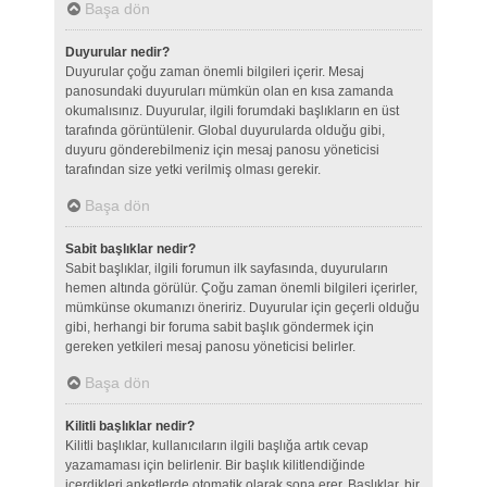
Başa dön
Duyurular nedir?
Duyurular çoğu zaman önemli bilgileri içerir. Mesaj
panosundaki duyuruları mümkün olan en kısa zamanda
okumalısınız. Duyurular, ilgili forumdaki başlıkların en üst
tarafında görüntülenir. Global duyurularda olduğu gibi,
duyuru gönderebilmeniz için mesaj panosu yöneticisi
tarafından size yetki verilmiş olması gerekir.
Başa dön
Sabit başlıklar nedir?
Sabit başlıklar, ilgili forumun ilk sayfasında, duyuruların
hemen altında görülür. Çoğu zaman önemli bilgileri içerirler,
mümkünse okumanızı öneririz. Duyurular için geçerli olduğu
gibi, herhangi bir foruma sabit başlık göndermek için
gereken yetkileri mesaj panosu yöneticisi belirler.
Başa dön
Kilitli başlıklar nedir?
Kilitli başlıklar, kullanıcıların ilgili başlığa artık cevap
yazamaması için belirlenir. Bir başlık kilitlendiğinde
içerdikleri anketlerde otomatik olarak sona erer. Başlıklar, bir