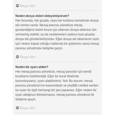
Başa dön
Neden dosya ekleri ekleyemiyorum?
Her forumda, her grupta, veya her kullanıcı temelinde dosya
eki izinleri vardır. Mesaj panosu yöneticisi mesaj
gönderdiğiniz belirli forum için eklenen dosya eklerine izin
vermemiş olabilir, ya da muhtemelen sadece bazı gruplar
dosya eki gönderebiliyordur. Eğer dosya eki eklemenin sizin
için neden kapalı olduğu hakkında bir şüpheniz varsa mesaj
panosu yöneticiyle iletişime geçin.
Başa dön
Neden bir uyarı aldım?
Her mesaj panosu yöneticisi, mesaj panoları için kendi
kurallarını belirlemiştir. Eğer bir kural ihlalinde
bulunduysanız, uyarı alabilirsiniz. Not: Bu durum, mesaj
panosu yöneticisi’nin kararındadır ve phpBB Limited verilen
bu uyarı ile ilgili herhangi bir şey yapamaz. Eğer neden bir
uyarı aldığınızı bilmiyorsanız, mesaj panosu yöneticisi ile
iletişime geçin.
Başa dön