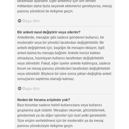
tarafından ayarlanır. Eğer anketiniz için izin verilen
miktardan daha fazla seçenek eklemeniz gerekiyorsa, mesaj
panosu yöneticisi ile iletişime geçin.
Başa dön
Bir anketi nasıl değiştirir veya silerim?
Anketlerde, mesajlar gibi sadece gönderen kullanıcı, bir
moderatör veya bir yönetici tarafından değiştirilebilir. Bir
anketi değiştirmek için, başlığın ilk mesajını tıklayın; ilgili
anket daima bu mesaja bağlıdır. Ankete henüz katılan
olmadıysa, hazırlayan kullanıcı tarafından değiştirilebilir
veya silinebilir. Fakat, eğer üyeler ankete katılmışsa, sadece
forum ve mesaj panosu yöneticileri tarafından değiştirilebilir
veya silinebilir. Böylece bir süre sonra şıkları değiştirip anket
sonuçlarını saptırma olanağı kalmaz.
Başa dön
Neden bir foruma erişimim yok?
Bazı forumlar sadece belirli kullanıcılara veya kullanıcı
gruplarına açık olabilir. Mesajları okumak, görüntülemek,
göndermek ya da diğer işlemler için özel yetki gerekebilir.
Size erişim verilebilmesi için bir moderatör ya da mesaj
panosu yöneticisiyle iletişime geçin.