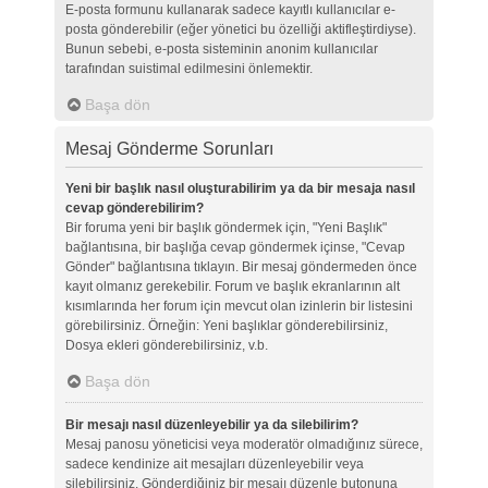
E-posta formunu kullanarak sadece kayıtlı kullanıcılar e-
posta gönderebilir (eğer yönetici bu özelliği aktifleştirdiyse).
Bunun sebebi, e-posta sisteminin anonim kullanıcılar
tarafından suistimal edilmesini önlemektir.
Başa dön
Mesaj Gönderme Sorunları
Yeni bir başlık nasıl oluşturabilirim ya da bir mesaja nasıl
cevap gönderebilirim?
Bir foruma yeni bir başlık göndermek için, "Yeni Başlık"
bağlantısına, bir başlığa cevap göndermek içinse, "Cevap
Gönder" bağlantısına tıklayın. Bir mesaj göndermeden önce
kayıt olmanız gerekebilir. Forum ve başlık ekranlarının alt
kısımlarında her forum için mevcut olan izinlerin bir listesini
görebilirsiniz. Örneğin: Yeni başlıklar gönderebilirsiniz,
Dosya ekleri gönderebilirsiniz, v.b.
Başa dön
Bir mesajı nasıl düzenleyebilir ya da silebilirim?
Mesaj panosu yöneticisi veya moderatör olmadığınız sürece,
sadece kendinize ait mesajları düzenleyebilir veya
silebilirsiniz. Gönderdiğiniz bir mesajı düzenle butonuna