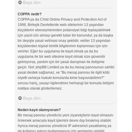
Başa dön
COPPA nedir?
COPPA ya da Child Online Privacy and Protection Act of
1998, Birleşik Devletlerde web sitelerinin 13 yaşından
küçüklerin ebeveynlerinden potansiyel bilgi toplayabilmek
için yazılı izin almayı gerekli tutan bir kanundur, ya da başka
bir deyişle yasal veli/vasi onay şeklidir, veliler 13 yaşından
küçüklerden kişisel kimlik bilgilerinin toplanması için izin
verirler. Eğer bu uygulama ile kayıt olmak ya da bu
uygulama ile bir web sitesine kayıt olmak size güvenilir
gelmiyorsa, yardım için bir yasal danışman ile iletişime
geçin. Not: phpBB Limited ya da bu mesaj panosunun sahibi
yasal destek sağlamaz, ve “Bu mesaj panosu ile ilgili kötü
niyetli ve/veya hukuki konularda kime başvurabilirim?”
sorusu hariç, yasayı ilgilendiren herhangi bir konuda iletişim
noktası olarak gösterilemez.
Başa dön
Neden kayıt olamıyorum?
Bir mesaj panosu yöneticisi yeni ziyaretçilerin kayıt olmasını
önlemek amacıyla kayıt işlemini devre dışı bırakmış olabilir.
Ayrıca mesaj panosu yöneticisi IP adresinizi yasaklamış ya
da kullanıcı adınızı kullanmanıza izin vermemiş olabilir.