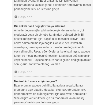
tarafından ayarlanır. Eğer anketiniz için izin verilen
miktardan daha fazla seçenek eklemeniz gerekiyorsa, mesaj
panosu yöneticisi ile iletişime geçin.
Başa dön
Bir anketi nasıl değiştirir veya silerim?
Anketlerde, mesajlar gibi sadece gönderen kullanıcı, bir
moderatör veya bir yönetici tarafından değiştirilebilir. Bir
anketi değiştirmek için, başlığın ilk mesajını tıklayın; ilgili
anket daima bu mesaja bağlıdır. Ankete henüz katılan
olmadıysa, hazırlayan kullanıcı tarafından değiştirilebilir
veya silinebilir. Fakat, eğer üyeler ankete katılmışsa, sadece
forum ve mesaj panosu yöneticileri tarafından değiştirilebilir
veya silinebilir. Böylece bir süre sonra şıkları değiştirip anket
sonuçlarını saptırma olanağı kalmaz.
Başa dön
Neden bir foruma erişimim yok?
Bazı forumlar sadece belirli kullanıcılara veya kullanıcı
gruplarına açık olabilir. Mesajları okumak, görüntülemek,
göndermek ya da diğer işlemler için özel yetki gerekebilir.
Size erişim verilebilmesi için bir moderatör ya da mesaj
panosu yöneticisiyle iletişime geçin.