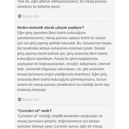
Yine de, eğer şifenizi sıfırlayamazsanız, bir mesaj panosu
yöneticisi ile iletişime geçin.
Başa dön
Neden otomatik olarak çıkışım yapılıyor?
Eğer giriş yaparken
Beni hatırla
kutucuğunu
işaretlemezseniz, mesaj panosu sadece belirli bir zaman
için sizi giriş yapmış şekilde tutacaktır. Bu, hesabınızın başka
biri tarafından kötüye kullanımını önlemek içindir. Sürekli
giriş yapmış olarak kalmak için, giriş sırasında
Beni hatırla
kutucuğunu işaretleyin. Ancak bu işlem başkalarıyla
paylaşılan bir bilgisayarlardan, örneğin; kütüphane, internet
kafe, üniversite bilgisayar laboratuarı, v.b. gibi yerlerden
mesaj panosuna erişim yaptığınızda önerilmez. Eğer giriş
sırasında
Beni hatırla
kutucuğunu göremiyorsanız, bunun
anlamı bir mesaj panosu yöneticisinin bu özelliği devre dışı
bırakmış olmasıdır.
Başa dön
“Çerezleri sil” nedir?
“Çerezleri sil” özelliği, phpBB tarafından oluşturulan ve
mesaj panosuna girişiniz, doğrulanmanız için tutulan
çerezleri silmeye yarar. Çerezler ayrıca, eğer bir mesaj