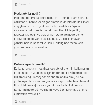
Başa dön
Moderatörler nedir?
Moderatörler (ya da onların grupları), günlük olarak forumun
çalışmasını kontrol eden şahıslar veya gruplardır. Başlıkları
değiştirme ve silme yetkisine sahip olabilirler. Ayrıca
moderatör oldukları forumdaki başlıkları kilitleyebilir,
taşıyabilir, silebilir ve bölebilirler. Genelde moderatörlerin
görevi, off-topic, yani başlık konusuyla ilgisi olmayan
yanıtların veya hakaret ve saldırı niteliğinde mesajların
gönderilmesini önlemektir.
Başa dön
Kullanıcı grupları nedir?
Kullanıcı grupları, mesaj panosu yöneticilerinin kullanıcıları
grup halinde ayırabilmesi için öngörülen bir yöntemdir. Her
kullanıcı (çoğu mesaj panolarından farklı olarak) bir çok
gruba üye olabilir ve her gruba ayrı ayrı izinler tanımlanabilir.
Bu şekilde mesaj panosu yöneticileri belirli kullanıcılara
rahatlıkla moderatör yetkilerini veya özel forumlara erişme
gibi yetkiler verebilir.
Başa dön