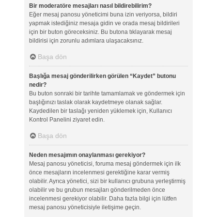
Bir moderatöre mesajları nasıl bildirebilirim?
Eğer mesaj panosu yöneticimi buna izin veriyorsa, bildiri
yapmak istediğiniz mesaja gidin ve orada mesaj bildirileri
için bir buton göreceksiniz. Bu butona tıklayarak mesaj
bildirisi için zorunlu adımlara ulaşacaksınız.
Başa dön
Başlığa mesaj gönderilirken görülen “Kaydet” butonu
nedir?
Bu buton sonraki bir tarihte tamamlamak ve göndermek için
başlığınızı taslak olarak kaydetmeye olanak sağlar.
Kaydedilen bir taslağı yeniden yüklemek için, Kullanıcı
Kontrol Panelini ziyaret edin.
Başa dön
Neden mesajımın onaylanması gerekiyor?
Mesaj panosu yöneticisi, foruma mesaj göndermek için ilk
önce mesajların incelenmesi gerektiğine karar vermiş
olabilir. Ayrıca yönetici, sizi bir kullanıcı grubuna yerleştirmiş
olabilir ve bu grubun mesajları gönderilmeden önce
incelenmesi gerekiyor olabilir. Daha fazla bilgi için lütfen
mesaj panosu yöneticisiyle iletişime geçin.