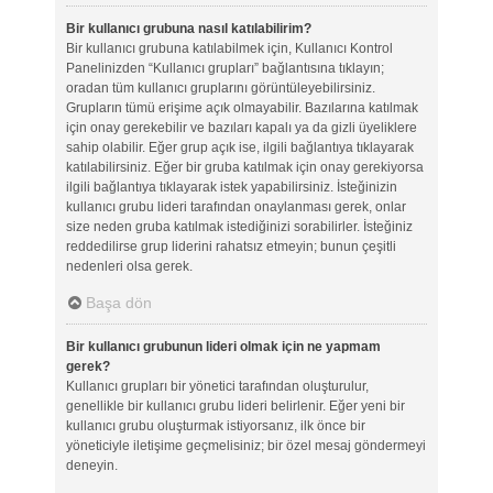
Bir kullanıcı grubuna nasıl katılabilirim?
Bir kullanıcı grubuna katılabilmek için, Kullanıcı Kontrol
Panelinizden “Kullanıcı grupları” bağlantısına tıklayın;
oradan tüm kullanıcı gruplarını görüntüleyebilirsiniz.
Grupların tümü erişime açık olmayabilir. Bazılarına katılmak
için onay gerekebilir ve bazıları kapalı ya da gizli üyeliklere
sahip olabilir. Eğer grup açık ise, ilgili bağlantıya tıklayarak
katılabilirsiniz. Eğer bir gruba katılmak için onay gerekiyorsa
ilgili bağlantıya tıklayarak istek yapabilirsiniz. İsteğinizin
kullanıcı grubu lideri tarafından onaylanması gerek, onlar
size neden gruba katılmak istediğinizi sorabilirler. İsteğiniz
reddedilirse grup liderini rahatsız etmeyin; bunun çeşitli
nedenleri olsa gerek.
Başa dön
Bir kullanıcı grubunun lideri olmak için ne yapmam
gerek?
Kullanıcı grupları bir yönetici tarafından oluşturulur,
genellikle bir kullanıcı grubu lideri belirlenir. Eğer yeni bir
kullanıcı grubu oluşturmak istiyorsanız, ilk önce bir
yöneticiyle iletişime geçmelisiniz; bir özel mesaj göndermeyi
deneyin.