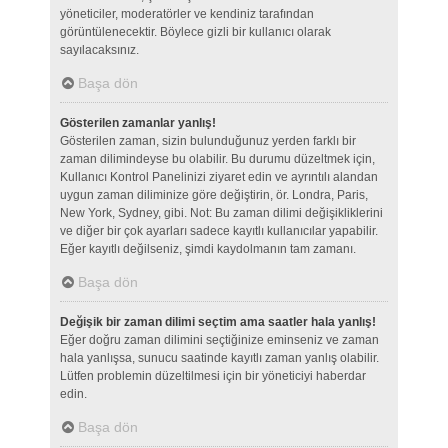
yöneticiler, moderatörler ve kendiniz tarafından
görüntülenecektir. Böylece gizli bir kullanıcı olarak
sayılacaksınız.
Başa dön
Gösterilen zamanlar yanlış!
Gösterilen zaman, sizin bulunduğunuz yerden farklı bir
zaman dilimindeyse bu olabilir. Bu durumu düzeltmek için,
Kullanıcı Kontrol Panelinizi ziyaret edin ve ayrıntılı alandan
uygun zaman diliminize göre değiştirin, ör. Londra, Paris,
New York, Sydney, gibi. Not: Bu zaman dilimi değişikliklerini
ve diğer bir çok ayarları sadece kayıtlı kullanıcılar yapabilir.
Eğer kayıtlı değilseniz, şimdi kaydolmanın tam zamanı.
Başa dön
Değişik bir zaman dilimi seçtim ama saatler hala yanlış!
Eğer doğru zaman dilimini seçtiğinize eminseniz ve zaman
hala yanlışsa, sunucu saatinde kayıtlı zaman yanlış olabilir.
Lütfen problemin düzeltilmesi için bir yöneticiyi haberdar
edin.
Başa dön