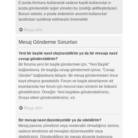
E-posta formunu kullanarak sadece kayıtlı kullanıcılar e-
posta gönderebilir (eğer yönetici bu özelliği aktifleştirdiyse).
Bunun sebebi, e-posta sisteminin anonim kullanıcılar
tarafından suistimal edilmesini önlemektir.
Başa dön
Mesaj Gönderme Sorunları
Yeni bir başlık nasıl oluşturabilirim ya da bir mesaja nasıl
cevap gönderebilirim?
Bir foruma yeni bir başlık göndermek için, "Yeni Başlık"
bağlantısına, bir başlığa cevap göndermek içinse, "Cevap
Gönder" bağlantısına tıklayın. Bir mesaj göndermeden önce
kayıt olmanız gerekebilir. Forum ve başlık ekranlarının alt
kısımlarında her forum için mevcut olan izinlerin bir listesini
görebilirsiniz. Örneğin: Yeni başlıklar gönderebilirsiniz,
Dosya ekleri gönderebilirsiniz, v.b.
Başa dön
Bir mesajı nasıl düzenleyebilir ya da silebilirim?
Mesaj panosu yöneticisi veya moderatör olmadığınız sürece,
sadece kendinize ait mesajları düzenleyebilir veya
silebilirsiniz. Gönderdiğiniz bir mesajı düzenle butonuna