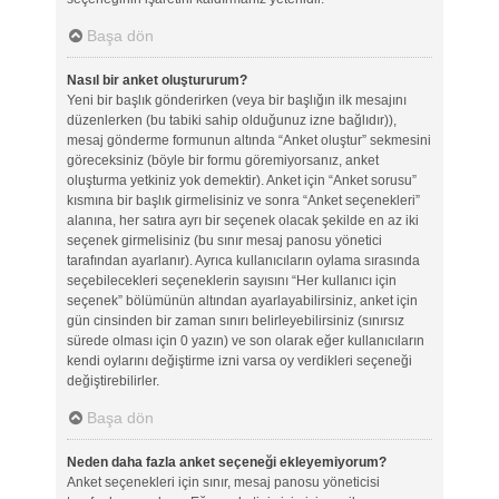
Başa dön
Nasıl bir anket oluştururum?
Yeni bir başlık gönderirken (veya bir başlığın ilk mesajını
düzenlerken (bu tabiki sahip olduğunuz izne bağlıdır)),
mesaj gönderme formunun altında “Anket oluştur” sekmesini
göreceksiniz (böyle bir formu göremiyorsanız, anket
oluşturma yetkiniz yok demektir). Anket için “Anket sorusu”
kısmına bir başlık girmelisiniz ve sonra “Anket seçenekleri”
alanına, her satıra ayrı bir seçenek olacak şekilde en az iki
seçenek girmelisiniz (bu sınır mesaj panosu yönetici
tarafından ayarlanır). Ayrıca kullanıcıların oylama sırasında
seçebilecekleri seçeneklerin sayısını “Her kullanıcı için
seçenek” bölümünün altından ayarlayabilirsiniz, anket için
gün cinsinden bir zaman sınırı belirleyebilirsiniz (sınırsız
sürede olması için 0 yazın) ve son olarak eğer kullanıcıların
kendi oylarını değiştirme izni varsa oy verdikleri seçeneği
değiştirebilirler.
Başa dön
Neden daha fazla anket seçeneği ekleyemiyorum?
Anket seçenekleri için sınır, mesaj panosu yöneticisi