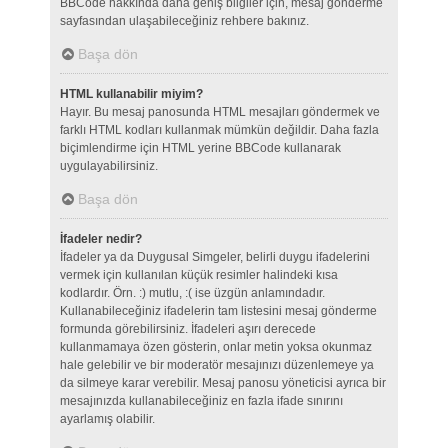
BBCode hakkında daha geniş bilgiler için, mesaj gönderme
sayfasından ulaşabileceğiniz rehbere bakınız.
Başa dön
HTML kullanabilir miyim?
Hayır. Bu mesaj panosunda HTML mesajları göndermek ve
farklı HTML kodları kullanmak mümkün değildir. Daha fazla
biçimlendirme için HTML yerine BBCode kullanarak
uygulayabilirsiniz.
Başa dön
İfadeler nedir?
İfadeler ya da Duygusal Simgeler, belirli duygu ifadelerini
vermek için kullanılan küçük resimler halindeki kısa
kodlardır. Örn. :) mutlu, :( ise üzgün anlamındadır.
Kullanabileceğiniz ifadelerin tam listesini mesaj gönderme
formunda görebilirsiniz. İfadeleri aşırı derecede
kullanmamaya özen gösterin, onlar metin yoksa okunmaz
hale gelebilir ve bir moderatör mesajınızı düzenlemeye ya
da silmeye karar verebilir. Mesaj panosu yöneticisi ayrıca bir
mesajınızda kullanabileceğiniz en fazla ifade sınırını
ayarlamış olabilir.