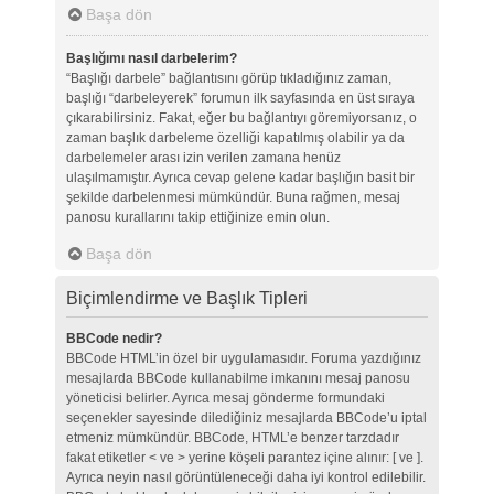
Başa dön
Başlığımı nasıl darbelerim?
“Başlığı darbele” bağlantısını görüp tıkladığınız zaman,
başlığı “darbeleyerek” forumun ilk sayfasında en üst sıraya
çıkarabilirsiniz. Fakat, eğer bu bağlantıyı göremiyorsanız, o
zaman başlık darbeleme özelliği kapatılmış olabilir ya da
darbelemeler arası izin verilen zamana henüz
ulaşılmamıştır. Ayrıca cevap gelene kadar başlığın basit bir
şekilde darbelenmesi mümkündür. Buna rağmen, mesaj
panosu kurallarını takip ettiğinize emin olun.
Başa dön
Biçimlendirme ve Başlık Tipleri
BBCode nedir?
BBCode HTML’in özel bir uygulamasıdır. Foruma yazdığınız
mesajlarda BBCode kullanabilme imkanını mesaj panosu
yöneticisi belirler. Ayrıca mesaj gönderme formundaki
seçenekler sayesinde dilediğiniz mesajlarda BBCode’u iptal
etmeniz mümkündür. BBCode, HTML’e benzer tarzdadır
fakat etiketler < ve > yerine köşeli parantez içine alınır: [ ve ].
Ayrıca neyin nasıl görüntüleneceği daha iyi kontrol edilebilir.