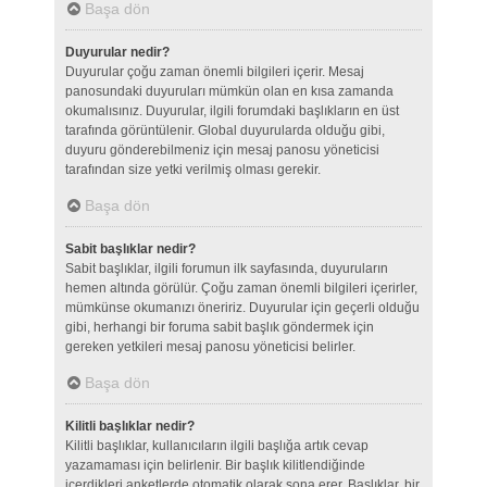
Başa dön
Duyurular nedir?
Duyurular çoğu zaman önemli bilgileri içerir. Mesaj
panosundaki duyuruları mümkün olan en kısa zamanda
okumalısınız. Duyurular, ilgili forumdaki başlıkların en üst
tarafında görüntülenir. Global duyurularda olduğu gibi,
duyuru gönderebilmeniz için mesaj panosu yöneticisi
tarafından size yetki verilmiş olması gerekir.
Başa dön
Sabit başlıklar nedir?
Sabit başlıklar, ilgili forumun ilk sayfasında, duyuruların
hemen altında görülür. Çoğu zaman önemli bilgileri içerirler,
mümkünse okumanızı öneririz. Duyurular için geçerli olduğu
gibi, herhangi bir foruma sabit başlık göndermek için
gereken yetkileri mesaj panosu yöneticisi belirler.
Başa dön
Kilitli başlıklar nedir?
Kilitli başlıklar, kullanıcıların ilgili başlığa artık cevap
yazamaması için belirlenir. Bir başlık kilitlendiğinde
içerdikleri anketlerde otomatik olarak sona erer. Başlıklar, bir