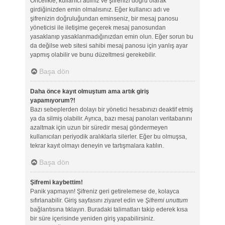
Öncelikle, kullanıcı adınız ve şifrenizi doğru olarak
girdiğinizden emin olmalısınız. Eğer kullanıcı adı ve
şifrenizin doğruluğundan eminseniz, bir mesaj panosu
yöneticisi ile iletişime geçerek mesaj panosundan
yasaklanıp yasaklanmadığınızdan emin olun. Eğer sorun bu
da değilse web sitesi sahibi mesaj panosu için yanlış ayar
yapmış olabilir ve bunu düzeltmesi gerekebilir.
Başa dön
Daha önce kayıt olmuştum ama artık giriş
yapamıyorum?!
Bazı sebeplerden dolayı bir yönetici hesabınızı deaktif etmiş
ya da silmiş olabilir. Ayrıca, bazı mesaj panoları veritabanını
azaltmak için uzun bir süredir mesaj göndermeyen
kullanıcıları periyodik aralıklarla silerler. Eğer bu olmuşsa,
tekrar kayıt olmayı deneyin ve tartışmalara katılın.
Başa dön
Şifremi kaybettim!
Panik yapmayın! Şifreniz geri getirelemese de, kolayca
sıfırlanabilir. Giriş sayfasını ziyaret edin ve
Şifremi unuttum
bağlantısına tıklayın. Buradaki talimatları takip ederek kısa
bir süre içerisinde yeniden giriş yapabilirsiniz.