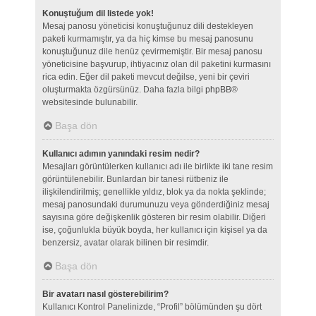
Konuştuğum dil listede yok!
Mesaj panosu yöneticisi konuştuğunuz dili destekleyen
paketi kurmamıştır, ya da hiç kimse bu mesaj panosunu
konuştuğunuz dile henüz çevirmemiştir. Bir mesaj panosu
yöneticisine başvurup, ihtiyacınız olan dil paketini kurmasını
rica edin. Eğer dil paketi mevcut değilse, yeni bir çeviri
oluşturmakta özgürsünüz. Daha fazla bilgi
phpBB
®
websitesinde bulunabilir.
Başa dön
Kullanıcı adımın yanındaki resim nedir?
Mesajları görüntülerken kullanıcı adı ile birlikte iki tane resim
görüntülenebilir. Bunlardan bir tanesi rütbeniz ile
ilişkilendirilmiş; genellikle yıldız, blok ya da nokta şeklinde;
mesaj panosundaki durumunuzu veya gönderdiğiniz mesaj
sayısına göre değişkenlik gösteren bir resim olabilir. Diğeri
ise, çoğunlukla büyük boyda, her kullanıcı için kişisel ya da
benzersiz, avatar olarak bilinen bir resimdir.
Başa dön
Bir avatarı nasıl gösterebilirim?
Kullanıcı Kontrol Panelinizde, “Profil” bölümünden şu dört