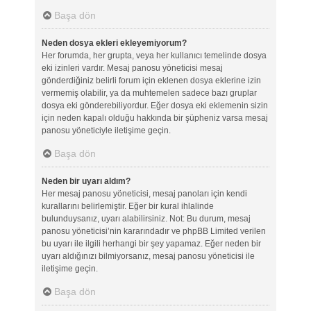
Başa dön
Neden dosya ekleri ekleyemiyorum?
Her forumda, her grupta, veya her kullanıcı temelinde dosya
eki izinleri vardır. Mesaj panosu yöneticisi mesaj
gönderdiğiniz belirli forum için eklenen dosya eklerine izin
vermemiş olabilir, ya da muhtemelen sadece bazı gruplar
dosya eki gönderebiliyordur. Eğer dosya eki eklemenin sizin
için neden kapalı olduğu hakkında bir şüpheniz varsa mesaj
panosu yöneticiyle iletişime geçin.
Başa dön
Neden bir uyarı aldım?
Her mesaj panosu yöneticisi, mesaj panoları için kendi
kurallarını belirlemiştir. Eğer bir kural ihlalinde
bulunduysanız, uyarı alabilirsiniz. Not: Bu durum, mesaj
panosu yöneticisi’nin kararındadır ve phpBB Limited verilen
bu uyarı ile ilgili herhangi bir şey yapamaz. Eğer neden bir
uyarı aldığınızı bilmiyorsanız, mesaj panosu yöneticisi ile
iletişime geçin.
Başa dön