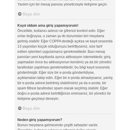
Yardım için bir mesaj panosu yöneticisiyle iletişime geçin.
Başa dön
Kayıt oldum ama giriş yapamıyorum!
Öncelikle, kullanıcı adınızı ve şifrenizi kontrol edin. Eğer
onlar doğruysa, o zaman şu iki durumdan biri meydana
gelmiş olabilir. Eğer COPPA desteği açıksa ve kayıt sırasında
13 yaşından küçük olduğunuzu belirttiyseniz, size tarif
edilen işlemleri uygulamanız gerekmektedir. Bazı mesaj
panoları yeni kayıtlarda ayrıca aktivasyon istemektedir, giriş
yapmadan önce bu aktivasyonun kendiniz ya da bir yönetici
tarafından yapılması gerekmektedir; bu bilgi kayıt sırasında
gösterilmiştir. Eğer size bir e-posta gönderildiyse,
açıklamaları takip edin. Eğer bir e-posta almadıysanız, yanlış
bir e-posta adresi belirtmiş olabilirsiniz ya da e-posta, bir
spam filtresi tarafından spam olarak seçilmiş olabilir. Eğer
doğru e-posta adresi belirttiğinize eminseniz, bir yönetici ile
iletişime geçmeyi deneyin.
Başa dön
Neden giriş yapamıyorum?
Bunun meydana gelmesinde çeşitli sebepler vardır.