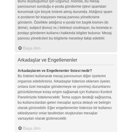
Bunu duyduğumuz için üzgünüz. Aslında, bu mesaj
panosunun sunduğu e-posta gönderme işlevi spamdan
korunmak için birçok önlemi almış durumda. Aldığınız spam
e-postanın bir kopyasını mesaj panosu yöneticisine
gönderin. Özellikle aldığınız e-posta’nın başlık kısmını (to
(kime), subject (konu) vs.) iletmeyi unutmayın, bu kısımda e-
postayı gönderen kullanıcı hakkında bilgiler bulunur. Mesaj
panosu yöneticileri bu bilgilerle meseleyi takip edebilir.
Başa dön
Arkadaşlar ve Engellenenler
Arkadaşlarım ve Engellenenler listesi nedir?
Bu listeleri kullanarak mesaj panosunun diğer üyelerini
organize edebilirsiniz. Arkadaşlar listenize eklenen üyeler,
onlara özel mesajlar göndermeye ve çevrimiçi durumlarını
görüntülemeye kolay erişim sağlamak için Kullanıcı Kontrol
Panelinizde listelenecektir. Tema uygun desteği sağlıyorsa,
bu kullanıcılardan gelen mesajlar ayrıca detaylı ve belirgin
olarak görünebilir. Eğer engellenenler listenize bir kullanıcı
eklediyseniz onlar tarafından oluşturulan mesajlar
varsayılan olarak gizlenecektir.
Başa dön