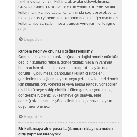
farklı metottan birisini kullanarak avatar ekleyebilirsiniz:
Gravatar, Galeri, Uzak Avatar ya da Avatar Yükleme. Avatar
kullanma imkanı ve avatar kullanımında seçilebilecek yollar
mesaj panosu yöneticisinin kararına bağlıdır. Eğer avatarları
kullanamıyorsanız, bir mesaj panosu yöneticisi ile iletişime
geçin.
Başa dön
Rütbem nedir ve onu nasıl değiştirebilirim?
Genelde kullanıcı rütbenizi doğrudan değiştirmeniz mümkün
değildir (kullanıcı rütbesi, gönderdiğiniz mesajın yanında
bulunan isminizin altında ve kullanıcı profili sayfasında
görülür). Çoğu mesaj panosunda kullanıcı rütbeleri,
gönderilen mesajların sayısını veya yetkili üyeleri belirlemek
için kullanılır, örn. yöneticiler veya mesaj panosu yöneticileri
özel bir rütbeye sahip olabilir. Lütfen gereksiz yere mesaj
gönderipte rütbenizi yükseltmeye çalışmayın, elde
edeceğiniz tek sonuç, yöneticilerin mesajlarınızın sayısını
düşürmesi olacaktır.
Başa dön
Bir kullanıcıya ait e-posta bağlantısını tıklayınca neden
giriş yapmam isteniyor?