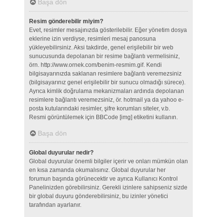
Başa dön
Resim gönderebilir miyim?
Evet, resimler mesajınızda gösterilebilir. Eğer yönetim dosya
eklerine izin verdiyse, resimleri mesaj panosuna
yükleyebilirsiniz. Aksi takdirde, genel erişilebilir bir web
sunucusunda depolanan bir resime bağlantı vermelisiniz,
örn. http://www.ornek.com/benim-resmim.gif. Kendi
bilgisayarınızda saklanan resimlere bağlantı veremezsiniz
(bilgisayarınız genel erişilebilir bir sunucu olmadığı sürece).
Ayrıca kimlik doğrulama mekanizmaları ardında depolanan
resimlere bağlantı veremezsiniz, ör. hotmail ya da yahoo e-
posta kutularındaki resimler, şifre korumları siteler, v.b.
Resmi görüntülemek için BBCode [img] etiketini kullanın.
Başa dön
Global duyurular nedir?
Global duyurular önemli bilgiler içerir ve onları mümkün olan
en kısa zamanda okumalısınız. Global duyurular her
forumun başında görünecektir ve ayrıca Kullanıcı Kontrol
Panelinizden görebilirsiniz. Gerekli izinlere sahipseniz sizde
bir global duyuru gönderebilirsiniz, bu izinler yönetici
tarafından ayarlanır.