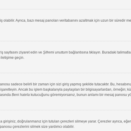
ş olabilir. Ayrıca, bazı mesaj panoları veritabanını azaltmak için uzun bir süredir me
riş sayfasını ziyaret edin ve
Şifremi unuttum
bağlantısına tıklayın. Buradaki talimatlar
iletişime geçin.
su sadece belirli bir zaman için sizi giriş yapmış şekilde tutacaktır. Bu, hesabınız
aretleyin. Ancak bu işlem başkalarıyla paylaşılan bir bilgisayarlardan, örneğin; kütü
ırasında
Beni hatırla
kutucuğunu göremiyorsanız, bunun anlamı bir mesaj panosu yönet
 girişiniz, doğrulanmanız için tutulan çerezleri silmeye yarar. Çerezler ayrıca, eğe
 panosu çerezlerini silmek size yardımcı olabilir.