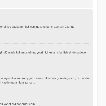
genellikle sayfaların üst kısmında, kullanıcı adınızın üzerine
irdiğinizde kullanıcı adınız, çevrimiçi kullanıcılar listesinde sadece
ve ayrıntılı alandan uygun zaman diliminize göre değiştirin, ör. Londra,
şimdi kaydolmanın tam zamanı.
ir yöneticiyi haberdar edin.