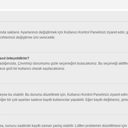
nda saklanır. Ayarlarınızı değiştirmek için Kullanıcı Kontrol Panelinizi ziyaret edin; 
cihlerinizi değiştirme izni verecektir.
asıl önleyebilirim?
ladığınızda,
Çevrimiçi durumumu gizle
seçeneğini bulacaksınız. Bu seçeneği aktifleşt
ce gizli bir kullanıcı olarak sayılacaksınız.
se bu olabilir. Bu durumu düzeltmek için, Kullanıcı Kontrol Panelinizi ziyaret edin 
iğer bir çok ayarları sadece kayıtlı kullanıcılar yapabilir. Eğer kayıtlı değilseniz, 
 sunucu saatinde kayıtlı zaman yanlış olabilir. Lütfen problemin düzeltilmesi için b