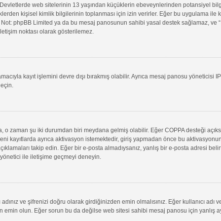
evletlerde web sitelerinin 13 yaşından küçüklerin ebeveynlerinden potansiyel bilgi t
klerden kişisel kimlik bilgilerinin toplanması için izin verirler. Eğer bu uygulama il
in. Not: phpBB Limited ya da bu mesaj panosunun sahibi yasal destek sağlamaz, ve “B
letişim noktası olarak gösterilemez.
macıyla kayıt işlemini devre dışı bırakmış olabilir. Ayrıca mesaj panosu yöneticisi I
geçin.
uysa, o zaman şu iki durumdan biri meydana gelmiş olabilir. Eğer COPPA desteği açık
yeni kayıtlarda ayrıca aktivasyon istemektedir, giriş yapmadan önce bu aktivasyonun
 açıklamaları takip edin. Eğer bir e-posta almadıysanız, yanlış bir e-posta adresi belir
 yönetici ile iletişime geçmeyi deneyin.
adınız ve şifrenizi doğru olarak girdiğinizden emin olmalısınız. Eğer kullanıcı adı 
min olun. Eğer sorun bu da değilse web sitesi sahibi mesaj panosu için yanlış aya