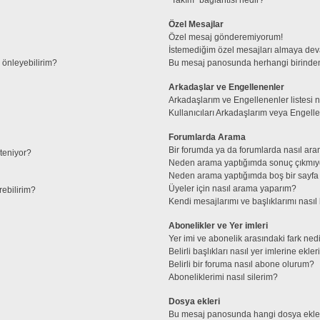
Özel Mesajlar
Özel mesaj gönderemiyorum!
İstemediğim özel mesajları almaya de
l önleyebilirim?
Bu mesaj panosunda herhangi birinden
Arkadaşlar ve Engellenenler
Arkadaşlarım ve Engellenenler listesi 
Kullanıcıları Arkadaşlarım veya Engellene
Forumlarda Arama
Bir forumda ya da forumlarda nasıl ara
steniyor?
Neden arama yaptığımda sonuç çıkmıy
Neden arama yaptığımda boş bir sayfa 
Üyeler için nasıl arama yaparım?
rebilirim?
Kendi mesajlarımı ve başlıklarımı nasıl 
Abonelikler ve Yer imleri
Yer imi ve abonelik arasındaki fark ned
Belirli başlıkları nasıl yer imlerine ek
Belirli bir foruma nasıl abone olurum?
Aboneliklerimi nasıl silerim?
Dosya ekleri
Bu mesaj panosunda hangi dosya ekleri