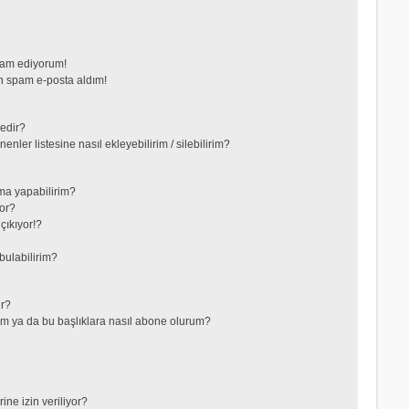
vam ediyorum!
 spam e-posta aldım!
nedir?
nler listesine nasıl ekleyebilirim / silebilirim?
ma yapabilirim?
or?
çıkıyor!?
bulabilirim?
ir?
lerim ya da bu başlıklara nasıl abone olurum?
ne izin veriliyor?