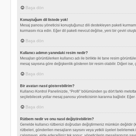
Başa dön
Konuştuğum dil listede yok!
Mesaj panosu yöneticisi konuştuğunuz dili destekleyen paketi kurmamış
kurmasını rica edin. Eğer dil paketi mevcut değilse, yeni bir çeviri olu
Başa dön
Kullanıcı adımın yanındaki resim nedir?
Mesajları görüntülerken kullanıcı adı ile birlikte iki tane resim görüntü
mesaj sayısına göre değişkenlik gösteren bir resim olabilir. Diğeri ise, 
Başa dön
Bir avatarı nasıl gösterebilirim?
Kullanıcı Kontrol Panelinizde, “Profil” bölümünden şu dört farklı metott
seçilebilecek yollar mesaj panosu yöneticisinin kararına bağlıdır. Eğer 
Başa dön
Rütbem nedir ve onu nasıl değiştirebilirim?
Genelde kullanıcı rütbenizi doğrudan değiştirmeniz mümkün değildir (ku
rütbeleri, gönderilen mesajların sayısını veya yetkili üyeleri belirlemek
çalışmayın, elde edeceğiniz tek sonuç, yöneticilerin mesajlarınızın sayı