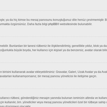
tır, ya da hiç kimse bu mesaj panosunu konuştuğunuz dile henüz çevirmemiştir. Bir 
şturmakta özgürsünüz. Daha fazla bilgi
phpBB
® websitesinde bulunabilir.
lenebilir. Bunlardan bir tanesi rütbeniz ile ilişkilendirilmiş; genellikle yıldız, bl
çoğunlukla büyük boyda, her kullanıcı için kişisel ya da benzersiz, avatar olarak bili
an birisini kullanarak avatar ekleyebilirsiniz: Gravatar, Galeri, Uzak Avatar ya da 
avatarları kullanamıyorsanız, bir mesaj panosu yöneticisi ile iletişime geçin.
llanıcı rütbesi, gönderdiğiniz mesajın yanında bulunan isminizin altında ve kullanı
 için kullanılır, örn. yöneticiler veya mesaj panosu yöneticileri özel bir rütbeye sahi
sını düşürmesi olacaktır.