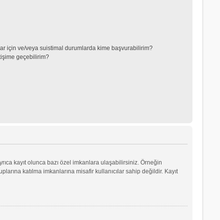
lar için ve/veya suistimal durumlarda kime başvurabilirim?
tişime geçebilirim?
yrıca kayıt olunca bazı özel imkanlara ulaşabilirsiniz. Örneğin
arına katılma imkanlarına misafir kullanıcılar sahip değildir. Kayıt