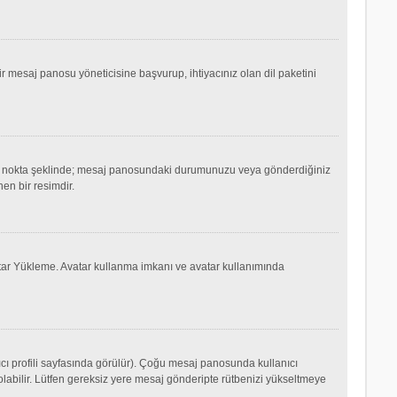
mesaj panosu yöneticisine başvurup, ihtiyacınız olan dil paketini
ok ya da nokta şeklinde; mesaj panosundaki durumunuzu veya gönderdiğiniz
nen bir resimdir.
Avatar Yükleme. Avatar kullanma imkanı ve avatar kullanımında
cı profili sayfasında görülür). Çoğu mesaj panosunda kullanıcı
p olabilir. Lütfen gereksiz yere mesaj gönderipte rütbenizi yükseltmeye