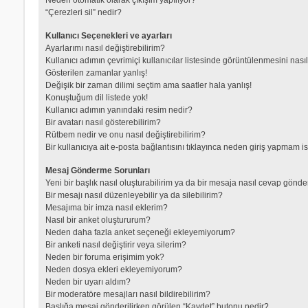
“Çerezleri sil” nedir?
Kullanıcı Seçenekleri ve ayarları
Ayarlarımı nasıl değiştirebilirim?
Kullanıcı adımın çevrimiçi kullanıcılar listesinde görüntülenmesini nası
Gösterilen zamanlar yanlış!
Değişik bir zaman dilimi seçtim ama saatler hala yanlış!
Konuştuğum dil listede yok!
Kullanıcı adımın yanındaki resim nedir?
Bir avatarı nasıl gösterebilirim?
Rütbem nedir ve onu nasıl değiştirebilirim?
Bir kullanıcıya ait e-posta bağlantısını tıklayınca neden giriş yapmam i
Mesaj Gönderme Sorunları
Yeni bir başlık nasıl oluşturabilirim ya da bir mesaja nasıl cevap gönde
Bir mesajı nasıl düzenleyebilir ya da silebilirim?
Mesajıma bir imza nasıl eklerim?
Nasıl bir anket oluştururum?
Neden daha fazla anket seçeneği ekleyemiyorum?
Bir anketi nasıl değiştirir veya silerim?
Neden bir foruma erişimim yok?
Neden dosya ekleri ekleyemiyorum?
Neden bir uyarı aldım?
Bir moderatöre mesajları nasıl bildirebilirim?
Başlığa mesaj gönderilirken görülen “Kaydet” butonu nedir?