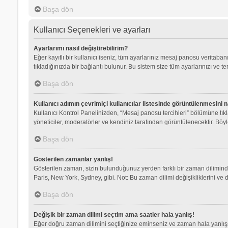
Başa dön
Kullanıcı Seçenekleri ve ayarları
Ayarlarımı nasıl değiştirebilirim?
Eğer kayıtlı bir kullanıcı iseniz, tüm ayarlarınız mesaj panosu veritabanı
tıkladığınızda bir bağlantı bulunur. Bu sistem size tüm ayarlarınızı ve ter
Başa dön
Kullanıcı adımın çevrimiçi kullanıcılar listesinde görüntülenmesini n
Kullanıcı Kontrol Panelinizden, “Mesaj panosu tercihleri” bölümüne tık
yöneticiler, moderatörler ve kendiniz tarafından görüntülenecektir. Böyle
Başa dön
Gösterilen zamanlar yanlış!
Gösterilen zaman, sizin bulunduğunuz yerden farklı bir zaman dilimindey
Paris, New York, Sydney, gibi. Not: Bu zaman dilimi değişikliklerini ve d
Başa dön
Değişik bir zaman dilimi seçtim ama saatler hala yanlış!
Eğer doğru zaman dilimini seçtiğinize eminseniz ve zaman hala yanlışsa,