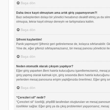
Başa dön
Daha önce kayıt olmuştum ama artık giriş yapamıyorum?!
Bazı sebeplerden dolayı bir yönetici hesabınızı deaktif etmiş ya da silmi
olmuşsa, tekrar kayıt olmayı deneyin ve tartışmalara katılın.
Başa dön
Şifremi kaybettim!
Panik yapmayın! Şifreniz geri getirelemese de, kolayca sıfırlanabilir. Gi
Yine de, eğer şifenizi sıfırlayamazsanız, bir mesaj panosu yöneticisi ile 
Başa dön
Neden otomatik olarak çıkışım yapılıyor?
Eğer giriş yaparken
Beni hatırla
kutucuğunu işaretlemezseniz, mesaj pano
giriş yapmış olarak kalmak için, giriş sırasında
Beni hatırla
kutucuğunu iş
yerlerden mesaj panosuna erişim yaptığınızda önerilmez. Eğer giriş s
Başa dön
“Çerezleri sil” nedir?
“Çerezleri sil” özelliği, phpBB tarafından oluşturulan ve mesaj panosuna
özellikler sağlar. Eğer giriş ya da çıkış problemleri yaşıyorsanız, mesaj