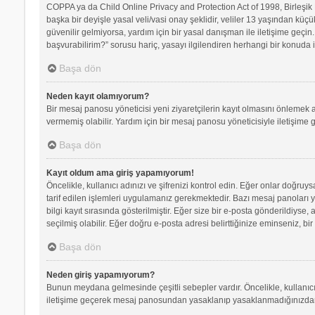
COPPA ya da Child Online Privacy and Protection Act of 1998, Birleşik D
başka bir deyişle yasal veli/vasi onay şeklidir, veliler 13 yaşından küçü
güvenilir gelmiyorsa, yardım için bir yasal danışman ile iletişime geç
başvurabilirim?” sorusu hariç, yasayı ilgilendiren herhangi bir konuda i
Başa dön
Neden kayıt olamıyorum?
Bir mesaj panosu yöneticisi yeni ziyaretçilerin kayıt olmasını önlemek a
vermemiş olabilir. Yardım için bir mesaj panosu yöneticisiyle iletişime 
Başa dön
Kayıt oldum ama giriş yapamıyorum!
Öncelikle, kullanıcı adınızı ve şifrenizi kontrol edin. Eğer onlar doğr
tarif edilen işlemleri uygulamanız gerekmektedir. Bazı mesaj panoları 
bilgi kayıt sırasında gösterilmiştir. Eğer size bir e-posta gönderildiyse,
seçilmiş olabilir. Eğer doğru e-posta adresi belirttiğinize eminseniz, bir
Başa dön
Neden giriş yapamıyorum?
Bunun meydana gelmesinde çeşitli sebepler vardır. Öncelikle, kullanıcı 
iletişime geçerek mesaj panosundan yasaklanıp yasaklanmadığınızdan e