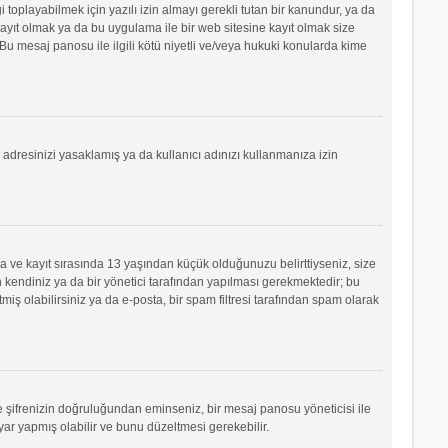
oplayabilmek için yazılı izin almayı gerekli tutan bir kanundur, ya da
e kayıt olmak ya da bu uygulama ile bir web sitesine kayıt olmak size
u mesaj panosu ile ilgili kötü niyetli ve/veya hukuki konularda kime
P adresinizi yasaklamış ya da kullanıcı adınızı kullanmanıza izin
sa ve kayıt sırasında 13 yaşından küçük olduğunuzu belirttiyseniz, size
 kendiniz ya da bir yönetici tarafından yapılması gerekmektedir; bu
tmiş olabilirsiniz ya da e-posta, bir spam filtresi tarafından spam olarak
ve şifrenizin doğruluğundan eminseniz, bir mesaj panosu yöneticisi ile
r yapmış olabilir ve bunu düzeltmesi gerekebilir.