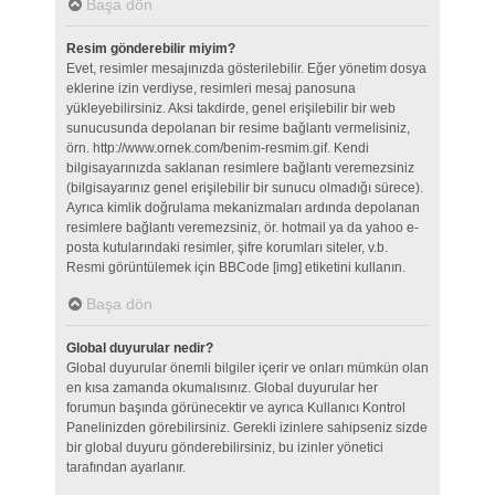
Başa dön
Resim gönderebilir miyim?
Evet, resimler mesajınızda gösterilebilir. Eğer yönetim dosya
eklerine izin verdiyse, resimleri mesaj panosuna
yükleyebilirsiniz. Aksi takdirde, genel erişilebilir bir web
sunucusunda depolanan bir resime bağlantı vermelisiniz,
örn. http://www.ornek.com/benim-resmim.gif. Kendi
bilgisayarınızda saklanan resimlere bağlantı veremezsiniz
(bilgisayarınız genel erişilebilir bir sunucu olmadığı sürece).
Ayrıca kimlik doğrulama mekanizmaları ardında depolanan
resimlere bağlantı veremezsiniz, ör. hotmail ya da yahoo e-
posta kutularındaki resimler, şifre korumları siteler, v.b.
Resmi görüntülemek için BBCode [img] etiketini kullanın.
Başa dön
Global duyurular nedir?
Global duyurular önemli bilgiler içerir ve onları mümkün olan
en kısa zamanda okumalısınız. Global duyurular her
forumun başında görünecektir ve ayrıca Kullanıcı Kontrol
Panelinizden görebilirsiniz. Gerekli izinlere sahipseniz sizde
bir global duyuru gönderebilirsiniz, bu izinler yönetici
tarafından ayarlanır.