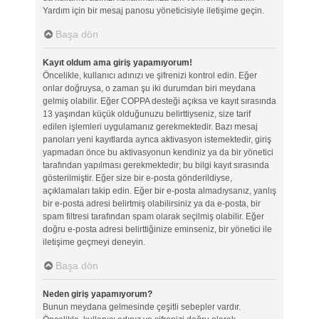
Yardım için bir mesaj panosu yöneticisiyle iletişime geçin.
Başa dön
Kayıt oldum ama giriş yapamıyorum!
Öncelikle, kullanıcı adınızı ve şifrenizi kontrol edin. Eğer
onlar doğruysa, o zaman şu iki durumdan biri meydana
gelmiş olabilir. Eğer COPPA desteği açıksa ve kayıt sırasında
13 yaşından küçük olduğunuzu belirttiyseniz, size tarif
edilen işlemleri uygulamanız gerekmektedir. Bazı mesaj
panoları yeni kayıtlarda ayrıca aktivasyon istemektedir, giriş
yapmadan önce bu aktivasyonun kendiniz ya da bir yönetici
tarafından yapılması gerekmektedir; bu bilgi kayıt sırasında
gösterilmiştir. Eğer size bir e-posta gönderildiyse,
açıklamaları takip edin. Eğer bir e-posta almadıysanız, yanlış
bir e-posta adresi belirtmiş olabilirsiniz ya da e-posta, bir
spam filtresi tarafından spam olarak seçilmiş olabilir. Eğer
doğru e-posta adresi belirttiğinize eminseniz, bir yönetici ile
iletişime geçmeyi deneyin.
Başa dön
Neden giriş yapamıyorum?
Bunun meydana gelmesinde çeşitli sebepler vardır.