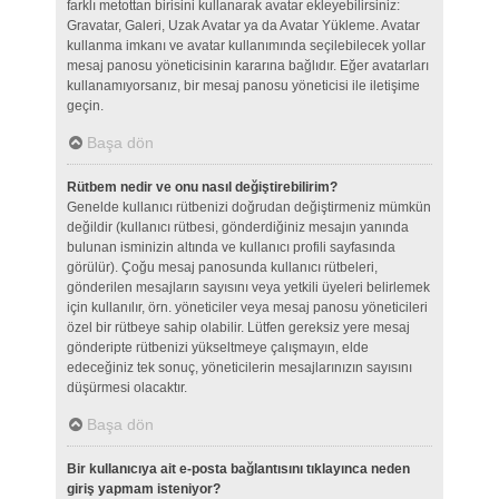
farklı metottan birisini kullanarak avatar ekleyebilirsiniz:
Gravatar, Galeri, Uzak Avatar ya da Avatar Yükleme. Avatar
kullanma imkanı ve avatar kullanımında seçilebilecek yollar
mesaj panosu yöneticisinin kararına bağlıdır. Eğer avatarları
kullanamıyorsanız, bir mesaj panosu yöneticisi ile iletişime
geçin.
Başa dön
Rütbem nedir ve onu nasıl değiştirebilirim?
Genelde kullanıcı rütbenizi doğrudan değiştirmeniz mümkün
değildir (kullanıcı rütbesi, gönderdiğiniz mesajın yanında
bulunan isminizin altında ve kullanıcı profili sayfasında
görülür). Çoğu mesaj panosunda kullanıcı rütbeleri,
gönderilen mesajların sayısını veya yetkili üyeleri belirlemek
için kullanılır, örn. yöneticiler veya mesaj panosu yöneticileri
özel bir rütbeye sahip olabilir. Lütfen gereksiz yere mesaj
gönderipte rütbenizi yükseltmeye çalışmayın, elde
edeceğiniz tek sonuç, yöneticilerin mesajlarınızın sayısını
düşürmesi olacaktır.
Başa dön
Bir kullanıcıya ait e-posta bağlantısını tıklayınca neden
giriş yapmam isteniyor?