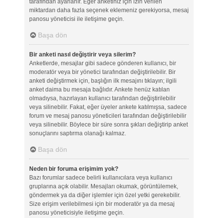
tarafından ayarlanır. Eğer anketiniz için izin verilen
miktardan daha fazla seçenek eklemeniz gerekiyorsa, mesaj
panosu yöneticisi ile iletişime geçin.
Başa dön
Bir anketi nasıl değiştirir veya silerim?
Anketlerde, mesajlar gibi sadece gönderen kullanıcı, bir
moderatör veya bir yönetici tarafından değiştirilebilir. Bir
anketi değiştirmek için, başlığın ilk mesajını tıklayın; ilgili
anket daima bu mesaja bağlıdır. Ankete henüz katılan
olmadıysa, hazırlayan kullanıcı tarafından değiştirilebilir
veya silinebilir. Fakat, eğer üyeler ankete katılmışsa, sadece
forum ve mesaj panosu yöneticileri tarafından değiştirilebilir
veya silinebilir. Böylece bir süre sonra şıkları değiştirip anket
sonuçlarını saptırma olanağı kalmaz.
Başa dön
Neden bir foruma erişimim yok?
Bazı forumlar sadece belirli kullanıcılara veya kullanıcı
gruplarına açık olabilir. Mesajları okumak, görüntülemek,
göndermek ya da diğer işlemler için özel yetki gerekebilir.
Size erişim verilebilmesi için bir moderatör ya da mesaj
panosu yöneticisiyle iletişime geçin.