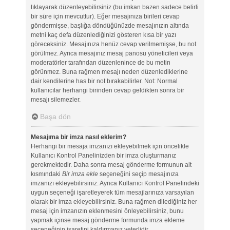
tıklayarak düzenleyebilirsiniz (bu imkan bazen sadece belirli
bir süre için mevcuttur). Eğer mesajınıza birileri cevap
göndermişse, başlığa döndüğünüzde mesajınızın altında
metni kaç defa düzenlediğinizi gösteren kısa bir yazı
göreceksiniz. Mesajınıza henüz cevap verilmemişse, bu not
görülmez. Ayrıca mesajınız mesaj panosu yöneticileri veya
moderatörler tarafından düzenlenince de bu metin
görünmez. Buna rağmen mesajı neden düzenlediklerine
dair kendilerine has bir not bırakabilirler. Not: Normal
kullanıcılar herhangi birinden cevap geldikten sonra bir
mesajı silemezler.
Başa dön
Mesajıma bir imza nasıl eklerim?
Herhangi bir mesaja imzanızı ekleyebilmek için öncelikle
Kullanıcı Kontrol Panelinizden bir imza oluşturmanız
gerekmektedir. Daha sonra mesaj gönderme formunun alt
kısmındaki
Bir imza ekle
seçeneğini seçip mesajınıza
imzanızı ekleyebilirsiniz. Ayrıca Kullanıcı Kontrol Panelindeki
uygun seçeneği işaretleyerek tüm mesajlarınıza varsayılan
olarak bir imza ekleyebilirsiniz. Buna rağmen dilediğiniz her
mesaj için imzanızın eklenmesini önleyebilirsiniz, bunu
yapmak içinse mesaj gönderme formunda imza ekleme
seçeneğinin işaretini kaldırmanız yeterlidir.