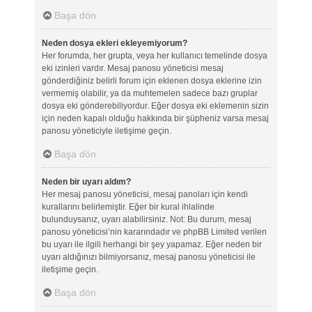
Başa dön
Neden dosya ekleri ekleyemiyorum?
Her forumda, her grupta, veya her kullanıcı temelinde dosya
eki izinleri vardır. Mesaj panosu yöneticisi mesaj
gönderdiğiniz belirli forum için eklenen dosya eklerine izin
vermemiş olabilir, ya da muhtemelen sadece bazı gruplar
dosya eki gönderebiliyordur. Eğer dosya eki eklemenin sizin
için neden kapalı olduğu hakkında bir şüpheniz varsa mesaj
panosu yöneticiyle iletişime geçin.
Başa dön
Neden bir uyarı aldım?
Her mesaj panosu yöneticisi, mesaj panoları için kendi
kurallarını belirlemiştir. Eğer bir kural ihlalinde
bulunduysanız, uyarı alabilirsiniz. Not: Bu durum, mesaj
panosu yöneticisi’nin kararındadır ve phpBB Limited verilen
bu uyarı ile ilgili herhangi bir şey yapamaz. Eğer neden bir
uyarı aldığınızı bilmiyorsanız, mesaj panosu yöneticisi ile
iletişime geçin.
Başa dön