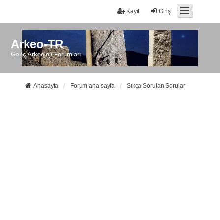
Kayıt
Giriş
Arkeo-TR
Genç Arkeoloji Forumları
Anasayfa
Forum ana sayfa
Sıkça Sorulan Sorular