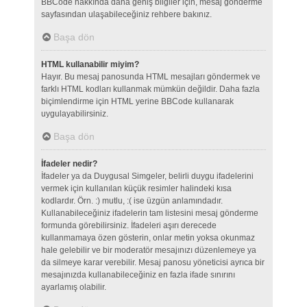
BBCode hakkında daha geniş bilgiler için, mesaj gönderme
sayfasından ulaşabileceğiniz rehbere bakınız.
Başa dön
HTML kullanabilir miyim?
Hayır. Bu mesaj panosunda HTML mesajları göndermek ve
farklı HTML kodları kullanmak mümkün değildir. Daha fazla
biçimlendirme için HTML yerine BBCode kullanarak
uygulayabilirsiniz.
Başa dön
İfadeler nedir?
İfadeler ya da Duygusal Simgeler, belirli duygu ifadelerini
vermek için kullanılan küçük resimler halindeki kısa
kodlardır. Örn. :) mutlu, :( ise üzgün anlamındadır.
Kullanabileceğiniz ifadelerin tam listesini mesaj gönderme
formunda görebilirsiniz. İfadeleri aşırı derecede
kullanmamaya özen gösterin, onlar metin yoksa okunmaz
hale gelebilir ve bir moderatör mesajınızı düzenlemeye ya
da silmeye karar verebilir. Mesaj panosu yöneticisi ayrıca bir
mesajınızda kullanabileceğiniz en fazla ifade sınırını
ayarlamış olabilir.