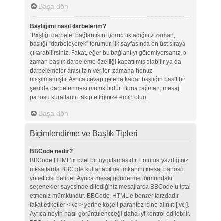
Başa dön
Başlığımı nasıl darbelerim?
“Başlığı darbele” bağlantısını görüp tıkladığınız zaman,
başlığı “darbeleyerek” forumun ilk sayfasında en üst sıraya
çıkarabilirsiniz. Fakat, eğer bu bağlantıyı göremiyorsanız, o
zaman başlık darbeleme özelliği kapatılmış olabilir ya da
darbelemeler arası izin verilen zamana henüz
ulaşılmamıştır. Ayrıca cevap gelene kadar başlığın basit bir
şekilde darbelenmesi mümkündür. Buna rağmen, mesaj
panosu kurallarını takip ettiğinize emin olun.
Başa dön
Biçimlendirme ve Başlık Tipleri
BBCode nedir?
BBCode HTML’in özel bir uygulamasıdır. Foruma yazdığınız
mesajlarda BBCode kullanabilme imkanını mesaj panosu
yöneticisi belirler. Ayrıca mesaj gönderme formundaki
seçenekler sayesinde dilediğiniz mesajlarda BBCode’u iptal
etmeniz mümkündür. BBCode, HTML’e benzer tarzdadır
fakat etiketler < ve > yerine köşeli parantez içine alınır: [ ve ].
Ayrıca neyin nasıl görüntüleneceği daha iyi kontrol edilebilir.