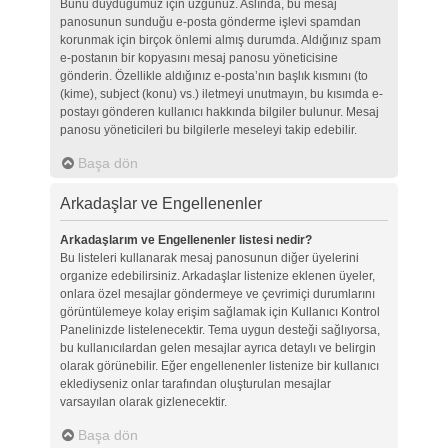
Bunu duyduğumuz için üzgünüz. Aslında, bu mesaj
panosunun sunduğu e-posta gönderme işlevi spamdan
korunmak için birçok önlemi almış durumda. Aldığınız spam
e-postanın bir kopyasını mesaj panosu yöneticisine
gönderin. Özellikle aldığınız e-posta’nın başlık kısmını (to
(kime), subject (konu) vs.) iletmeyi unutmayın, bu kısımda e-
postayı gönderen kullanıcı hakkında bilgiler bulunur. Mesaj
panosu yöneticileri bu bilgilerle meseleyi takip edebilir.
Başa dön
Arkadaşlar ve Engellenenler
Arkadaşlarım ve Engellenenler listesi nedir?
Bu listeleri kullanarak mesaj panosunun diğer üyelerini
organize edebilirsiniz. Arkadaşlar listenize eklenen üyeler,
onlara özel mesajlar göndermeye ve çevrimiçi durumlarını
görüntülemeye kolay erişim sağlamak için Kullanıcı Kontrol
Panelinizde listelenecektir. Tema uygun desteği sağlıyorsa,
bu kullanıcılardan gelen mesajlar ayrıca detaylı ve belirgin
olarak görünebilir. Eğer engellenenler listenize bir kullanıcı
eklediyseniz onlar tarafından oluşturulan mesajlar
varsayılan olarak gizlenecektir.
Başa dön