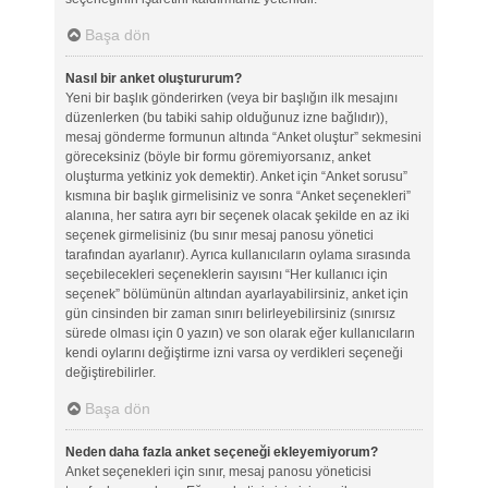
Başa dön
Nasıl bir anket oluştururum?
Yeni bir başlık gönderirken (veya bir başlığın ilk mesajını
düzenlerken (bu tabiki sahip olduğunuz izne bağlıdır)),
mesaj gönderme formunun altında “Anket oluştur” sekmesini
göreceksiniz (böyle bir formu göremiyorsanız, anket
oluşturma yetkiniz yok demektir). Anket için “Anket sorusu”
kısmına bir başlık girmelisiniz ve sonra “Anket seçenekleri”
alanına, her satıra ayrı bir seçenek olacak şekilde en az iki
seçenek girmelisiniz (bu sınır mesaj panosu yönetici
tarafından ayarlanır). Ayrıca kullanıcıların oylama sırasında
seçebilecekleri seçeneklerin sayısını “Her kullanıcı için
seçenek” bölümünün altından ayarlayabilirsiniz, anket için
gün cinsinden bir zaman sınırı belirleyebilirsiniz (sınırsız
sürede olması için 0 yazın) ve son olarak eğer kullanıcıların
kendi oylarını değiştirme izni varsa oy verdikleri seçeneği
değiştirebilirler.
Başa dön
Neden daha fazla anket seçeneği ekleyemiyorum?
Anket seçenekleri için sınır, mesaj panosu yöneticisi