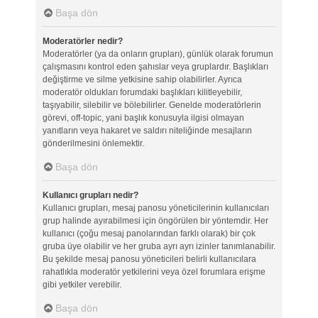
Başa dön
Moderatörler nedir?
Moderatörler (ya da onların grupları), günlük olarak forumun
çalışmasını kontrol eden şahıslar veya gruplardır. Başlıkları
değiştirme ve silme yetkisine sahip olabilirler. Ayrıca
moderatör oldukları forumdaki başlıkları kilitleyebilir,
taşıyabilir, silebilir ve bölebilirler. Genelde moderatörlerin
görevi, off-topic, yani başlık konusuyla ilgisi olmayan
yanıtların veya hakaret ve saldırı niteliğinde mesajların
gönderilmesini önlemektir.
Başa dön
Kullanıcı grupları nedir?
Kullanıcı grupları, mesaj panosu yöneticilerinin kullanıcıları
grup halinde ayırabilmesi için öngörülen bir yöntemdir. Her
kullanıcı (çoğu mesaj panolarından farklı olarak) bir çok
gruba üye olabilir ve her gruba ayrı ayrı izinler tanımlanabilir.
Bu şekilde mesaj panosu yöneticileri belirli kullanıcılara
rahatlıkla moderatör yetkilerini veya özel forumlara erişme
gibi yetkiler verebilir.
Başa dön