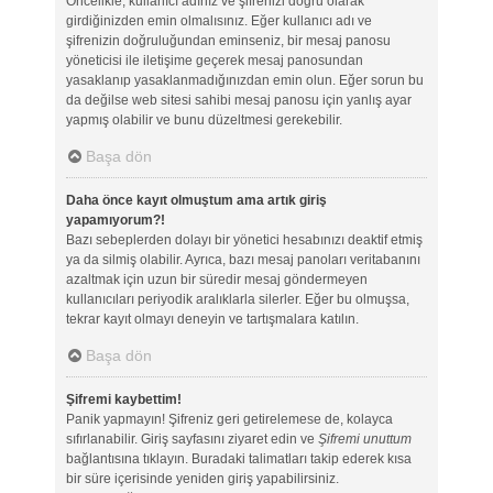
Öncelikle, kullanıcı adınız ve şifrenizi doğru olarak
girdiğinizden emin olmalısınız. Eğer kullanıcı adı ve
şifrenizin doğruluğundan eminseniz, bir mesaj panosu
yöneticisi ile iletişime geçerek mesaj panosundan
yasaklanıp yasaklanmadığınızdan emin olun. Eğer sorun bu
da değilse web sitesi sahibi mesaj panosu için yanlış ayar
yapmış olabilir ve bunu düzeltmesi gerekebilir.
Başa dön
Daha önce kayıt olmuştum ama artık giriş
yapamıyorum?!
Bazı sebeplerden dolayı bir yönetici hesabınızı deaktif etmiş
ya da silmiş olabilir. Ayrıca, bazı mesaj panoları veritabanını
azaltmak için uzun bir süredir mesaj göndermeyen
kullanıcıları periyodik aralıklarla silerler. Eğer bu olmuşsa,
tekrar kayıt olmayı deneyin ve tartışmalara katılın.
Başa dön
Şifremi kaybettim!
Panik yapmayın! Şifreniz geri getirelemese de, kolayca
sıfırlanabilir. Giriş sayfasını ziyaret edin ve
Şifremi unuttum
bağlantısına tıklayın. Buradaki talimatları takip ederek kısa
bir süre içerisinde yeniden giriş yapabilirsiniz.