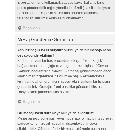
E-posta formunu kullanarak sadece kayıtlı kullanıcılar e-
posta gönderebilir (eğer yönetici bu özelliği aktifleştirdiyse).
Bunun sebebi, e-posta sisteminin anonim kullanıcılar
tarafından suistimal edilmesini önlemektir.
Başa dön
Mesaj Gönderme Sorunları
Yeni bir başlık nasıl oluşturabilirim ya da bir mesaja nasıl
cevap gönderebilirim?
Bir foruma yeni bir başlık göndermek için, "Yeni Başlık"
bağlantısına, bir başlığa cevap göndermek içinse, "Cevap
Gönder" bağlantısına tıklayın. Bir mesaj göndermeden önce
kayıt olmanız gerekebilir. Forum ve başlık ekranlarının alt
kısımlarında her forum için mevcut olan izinlerin bir listesini
görebilirsiniz. Örneğin: Yeni başlıklar gönderebilirsiniz,
Dosya ekleri gönderebilirsiniz, v.b.
Başa dön
Bir mesajı nasıl düzenleyebilir ya da silebilirim?
Mesaj panosu yöneticisi veya moderatör olmadığınız sürece,
sadece kendinize ait mesajları düzenleyebilir veya
silebilirsiniz. Gönderdiğiniz bir mesajı düzenle butonuna