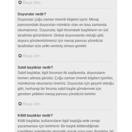
Başa dön
Duyurular nedir?
Duyurular çoğu zaman önemli bilgileri içerir. Mesaj
panosundaki duyuruları mümkün olan en kısa zamanda
okumalısınız. Duyurular, ilgili forumdaki başlıkların en üst
tarafında görüntülenir. Global duyurularda olduğu gibi,
duyuru gönderebilmeniz için mesaj panosu yöneticisi
tarafından size yetki verilmiş olması gerekir.
Başa dön
Sabit başlıklar nedir?
Sabit başlıklar, ilgili forumun ilk sayfasında, duyuruların
hemen altında görülür. Çoğu zaman önemli bilgileri içerirler,
mümkünse okumanızı öneririz. Duyurular için geçerli olduğu
gibi, herhangi bir foruma sabit başlık göndermek için
gereken yetkileri mesaj panosu yöneticisi belirler.
Başa dön
Kilitli başlıklar nedir?
Kilitli başlıklar, kullanıcıların ilgili başlığa artık cevap
yazamaması için belirlenir. Bir başlık kilitlendiğinde
içerdikleri anketlerde otomatik olarak sona erer. Başlıklar, bir