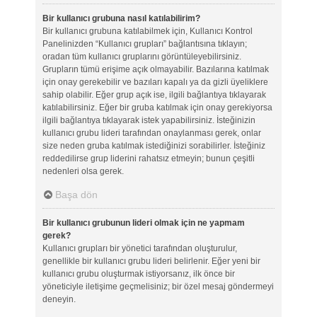
Bir kullanıcı grubuna nasıl katılabilirim?
Bir kullanıcı grubuna katılabilmek için, Kullanıcı Kontrol
Panelinizden “Kullanıcı grupları” bağlantısına tıklayın;
oradan tüm kullanıcı gruplarını görüntüleyebilirsiniz.
Grupların tümü erişime açık olmayabilir. Bazılarına katılmak
için onay gerekebilir ve bazıları kapalı ya da gizli üyeliklere
sahip olabilir. Eğer grup açık ise, ilgili bağlantıya tıklayarak
katılabilirsiniz. Eğer bir gruba katılmak için onay gerekiyorsa
ilgili bağlantıya tıklayarak istek yapabilirsiniz. İsteğinizin
kullanıcı grubu lideri tarafından onaylanması gerek, onlar
size neden gruba katılmak istediğinizi sorabilirler. İsteğiniz
reddedilirse grup liderini rahatsız etmeyin; bunun çeşitli
nedenleri olsa gerek.
Başa dön
Bir kullanıcı grubunun lideri olmak için ne yapmam
gerek?
Kullanıcı grupları bir yönetici tarafından oluşturulur,
genellikle bir kullanıcı grubu lideri belirlenir. Eğer yeni bir
kullanıcı grubu oluşturmak istiyorsanız, ilk önce bir
yöneticiyle iletişime geçmelisiniz; bir özel mesaj göndermeyi
deneyin.