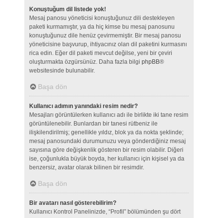
Konuştuğum dil listede yok!
Mesaj panosu yöneticisi konuştuğunuz dili destekleyen
paketi kurmamıştır, ya da hiç kimse bu mesaj panosunu
konuştuğunuz dile henüz çevirmemiştir. Bir mesaj panosu
yöneticisine başvurup, ihtiyacınız olan dil paketini kurmasını
rica edin. Eğer dil paketi mevcut değilse, yeni bir çeviri
oluşturmakta özgürsünüz. Daha fazla bilgi
phpBB
®
websitesinde bulunabilir.
Başa dön
Kullanıcı adımın yanındaki resim nedir?
Mesajları görüntülerken kullanıcı adı ile birlikte iki tane resim
görüntülenebilir. Bunlardan bir tanesi rütbeniz ile
ilişkilendirilmiş; genellikle yıldız, blok ya da nokta şeklinde;
mesaj panosundaki durumunuzu veya gönderdiğiniz mesaj
sayısına göre değişkenlik gösteren bir resim olabilir. Diğeri
ise, çoğunlukla büyük boyda, her kullanıcı için kişisel ya da
benzersiz, avatar olarak bilinen bir resimdir.
Başa dön
Bir avatarı nasıl gösterebilirim?
Kullanıcı Kontrol Panelinizde, “Profil” bölümünden şu dört