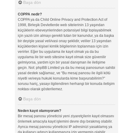
Başa dön
COPPA nedir?
COPPA ya da Child Online Privacy and Protection Act of
1998, Birleşik Devletlerde web sitelerinin 13 yaşından
küçüklerin ebeveynlerinden potansiyel bilgi toplayabilmek
için yazılı izin almayı gerekli tutan bir kanundur, ya da başka
bir deyişle yasal veli/vasi onay şeklidir, veliler 13 yaşından
küçüklerden kişisel kimlik bilgilerinin toplanması için izin
verirler. Eğer bu uygulama ile kayıt olmak ya da bu
uygulama ile bir web sitesine kayıt olmak size güvenilir
gelmiyorsa, yardım için bir yasal danışman ile iletişime
geçin. Not: phpBB Limited ya da bu mesaj panosunun sahibi
yasal destek sağlamaz, ve “Bu mesaj panosu ile ilgili kötü
niyetli ve/veya hukuki konularda kime başvurabilirim?”
sorusu hariç, yasayı ilgilendiren herhangi bir konuda iletişim
noktası olarak gösterilemez.
Başa dön
Neden kayıt olamıyorum?
Bir mesaj panosu yöneticisi yeni ziyaretçilerin kayıt olmasını
önlemek amacıyla kayıt işlemini devre dışı bırakmış olabilir.
Ayrıca mesaj panosu yöneticisi IP adresinizi yasaklamış ya
da kullanıcı adınızı kullanmanıza izin vermemiş olabilir.