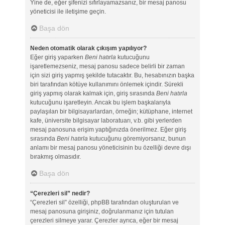
Yine de, eğer şifenizi sıfırlayamazsanız, bir mesaj panosu
yöneticisi ile iletişime geçin.
Başa dön
Neden otomatik olarak çıkışım yapılıyor?
Eğer giriş yaparken
Beni hatırla
kutucuğunu
işaretlemezseniz, mesaj panosu sadece belirli bir zaman
için sizi giriş yapmış şekilde tutacaktır. Bu, hesabınızın başka
biri tarafından kötüye kullanımını önlemek içindir. Sürekli
giriş yapmış olarak kalmak için, giriş sırasında
Beni hatırla
kutucuğunu işaretleyin. Ancak bu işlem başkalarıyla
paylaşılan bir bilgisayarlardan, örneğin; kütüphane, internet
kafe, üniversite bilgisayar laboratuarı, v.b. gibi yerlerden
mesaj panosuna erişim yaptığınızda önerilmez. Eğer giriş
sırasında
Beni hatırla
kutucuğunu göremiyorsanız, bunun
anlamı bir mesaj panosu yöneticisinin bu özelliği devre dışı
bırakmış olmasıdır.
Başa dön
“Çerezleri sil” nedir?
“Çerezleri sil” özelliği, phpBB tarafından oluşturulan ve
mesaj panosuna girişiniz, doğrulanmanız için tutulan
çerezleri silmeye yarar. Çerezler ayrıca, eğer bir mesaj