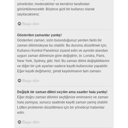
yöneticiler, moderatörler ve kendiniz tarafından
görüntülenecektir. Böylece gizli bir kullanıcı olarak
sayılacaksınız.
Başa dön
Gösterilen zamanlar yanlış!
Gösterilen zaman, sizin bulunduğunuz yerden farklı bir
zaman dilimindeyse bu olabilir. Bu durumu düzeltmek için,
Kullanıcı Kontrol Panelinizi ziyaret edin ve ayrıntılı alandan
uygun zaman diliminize göre değiştirin, ör. Londra, Paris,
New York, Sydney, gibi. Not: Bu zaman dilimi değişikliklerini
ve diğer bir çok ayarları sadece kayıtlı kullanıcılar yapabilir.
Eğer kayıtlı değilseniz, şimdi kaydolmanın tam zamanı.
Başa dön
Değişik bir zaman dilimi seçtim ama saatler hala yanlış!
Eğer doğru zaman dilimini seçtiğinize eminseniz ve zaman
hala yanlışsa, sunucu saatinde kayıtlı zaman yanlış olabilir.
Lütfen problemin düzeltilmesi için bir yöneticiyi haberdar
edin.
Başa dön