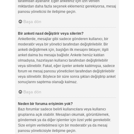
tarafından ayarlanır. Eğer anketiniz için izin verilen
miktardan daha fazla seçenek eklemeniz gerekiyorsa, mesaj
panosu yöneticisi ile iletişime geçin.
Başa dön
Bir anketi nasıl değiştirir veya silerim?
Anketlerde, mesajlar gibi sadece gönderen kullanıcı, bir
moderatör veya bir yönetici tarafından değiştirilebilir. Bir
anketi değiştirmek için, başlığın ilk mesajını tıklayın; ilgili
anket daima bu mesaja bağlıdır. Ankete henüz katılan
olmadıysa, hazırlayan kullanıcı tarafından değiştirilebilir
veya silinebilir. Fakat, eğer üyeler ankete katılmışsa, sadece
forum ve mesaj panosu yöneticileri tarafından değiştirilebilir
veya silinebilir. Böylece bir süre sonra şıkları değiştirip anket
sonuçlarını saptırma olanağı kalmaz.
Başa dön
Neden bir foruma erişimim yok?
Bazı forumlar sadece belirli kullanıcılara veya kullanıcı
gruplarına açık olabilir. Mesajları okumak, görüntülemek,
göndermek ya da diğer işlemler için özel yetki gerekebilir.
Size erişim verilebilmesi için bir moderatör ya da mesaj
panosu yöneticisiyle iletişime geçin.