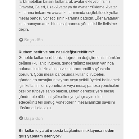
farklı metottan birisini kullanarak avatar ekleyebilirsiniz:
Gravatar, Galeri, Uzak Avatar ya da Avatar Yükleme. Avatar
kullanma imkanı ve avatar kullanımında seçilebilecek yollar
mesaj panosu yöneticisinin kararına bağlıdır. Eğer avatarları
kullanamıyorsanız, bir mesaj panosu yöneticisi ile iletişime
geçin.
Başa dön
Rütbem nedir ve onu nasıl değiştirebilirim?
Genelde kullanıcı rütbenizi doğrudan değiştirmeniz mümkün
değildir (kullanıcı rütbesi, gönderdiğiniz mesajın yanında
bulunan isminizin altında ve kullanıcı profili sayfasında
görülür). Çoğu mesaj panosunda kullanıcı rütbeleri,
gönderilen mesajların sayısını veya yetkili üyeleri belirlemek
için kullanılır, örn. yöneticiler veya mesaj panosu yöneticileri
özel bir rütbeye sahip olabilir. Lütfen gereksiz yere mesaj
gönderipte rütbenizi yükseltmeye çalışmayın, elde
edeceğiniz tek sonuç, yöneticilerin mesajlarınızın sayısını
düşürmesi olacaktır.
Başa dön
Bir kullanıcıya ait e-posta bağlantısını tıklayınca neden
giriş yapmam isteniyor?