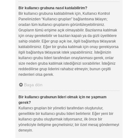
Bir kullanıcı grubuna nasıl katılabilirim?
Bir kullanıcı grubuna katılabilmek için, Kullanıcı Kontrol
Panelinizden “Kullanıcı grupları” bağlantısına tıklayın;
oradan tüm kullanıcı gruplarını görüntüleyebilirsiniz.
Grupların tümü erişime açık olmayabilir. Bazılarına katılmak
için onay gerekebilir ve bazıları kapalı ya da gizli üyeliklere
sahip olabilir. Eğer grup açık ise, ilgili bağlantıya tıklayarak
katılabilirsiniz. Eğer bir gruba katılmak için onay gerekiyorsa
ilgili bağlantıya tıklayarak istek yapabilirsiniz. İsteğinizin
kullanıcı grubu lideri tarafından onaylanması gerek, onlar
size neden gruba katılmak istediğinizi sorabilirler. İsteğiniz
reddedilirse grup liderini rahatsız etmeyin; bunun çeşitli
nedenleri olsa gerek.
Başa dön
Bir kullanıcı grubunun lideri olmak için ne yapmam
gerek?
Kullanıcı grupları bir yönetici tarafından oluşturulur,
genellikle bir kullanıcı grubu lideri belirlenir. Eğer yeni bir
kullanıcı grubu oluşturmak istiyorsanız, ilk önce bir
yöneticiyle iletişime geçmelisiniz; bir özel mesaj göndermeyi
deneyin.