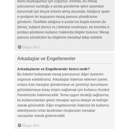
Bunu duyduğumuz için üzgünüz. Aslında, bu mesaj
panosunun sunduğu e-posta gönderme işlevi spamdan
korunmak için birçok önlemi almış durumda. Aldığınız spam
e-postanın bir kopyasını mesaj panosu yöneticisine
gönderin. Özellikle aldığınız e-posta’nın başlık kısmını (to
(kime), subject (konu) vs.) iletmeyi unutmayın, bu kısımda e-
postayı gönderen kullanıcı hakkında bilgiler bulunur. Mesaj
panosu yöneticileri bu bilgilerle meseleyi takip edebilir.
Başa dön
Arkadaşlar ve Engellenenler
Arkadaşlarım ve Engellenenler listesi nedir?
Bu listeleri kullanarak mesaj panosunun diğer üyelerini
organize edebilirsiniz. Arkadaşlar listenize eklenen üyeler,
onlara özel mesajlar göndermeye ve çevrimiçi durumlarını
görüntülemeye kolay erişim sağlamak için Kullanıcı Kontrol
Panelinizde listelenecektir. Tema uygun desteği sağlıyorsa,
bu kullanıcılardan gelen mesajlar ayrıca detaylı ve belirgin
olarak görünebilir. Eğer engellenenler listenize bir kullanıcı
eklediyseniz onlar tarafından oluşturulan mesajlar
varsayılan olarak gizlenecektir.
Başa dön