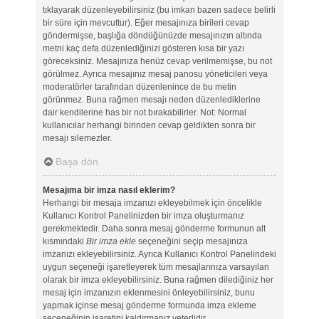
tıklayarak düzenleyebilirsiniz (bu imkan bazen sadece belirli
bir süre için mevcuttur). Eğer mesajınıza birileri cevap
göndermişse, başlığa döndüğünüzde mesajınızın altında
metni kaç defa düzenlediğinizi gösteren kısa bir yazı
göreceksiniz. Mesajınıza henüz cevap verilmemişse, bu not
görülmez. Ayrıca mesajınız mesaj panosu yöneticileri veya
moderatörler tarafından düzenlenince de bu metin
görünmez. Buna rağmen mesajı neden düzenlediklerine
dair kendilerine has bir not bırakabilirler. Not: Normal
kullanıcılar herhangi birinden cevap geldikten sonra bir
mesajı silemezler.
Başa dön
Mesajıma bir imza nasıl eklerim?
Herhangi bir mesaja imzanızı ekleyebilmek için öncelikle
Kullanıcı Kontrol Panelinizden bir imza oluşturmanız
gerekmektedir. Daha sonra mesaj gönderme formunun alt
kısmındaki
Bir imza ekle
seçeneğini seçip mesajınıza
imzanızı ekleyebilirsiniz. Ayrıca Kullanıcı Kontrol Panelindeki
uygun seçeneği işaretleyerek tüm mesajlarınıza varsayılan
olarak bir imza ekleyebilirsiniz. Buna rağmen dilediğiniz her
mesaj için imzanızın eklenmesini önleyebilirsiniz, bunu
yapmak içinse mesaj gönderme formunda imza ekleme
seçeneğinin işaretini kaldırmanız yeterlidir.