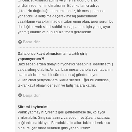
Öncelikle, kullanıcı adınız ve şifrenizi doğru olarak
girdiğinizden emin olmalısınız. Eğer kullanıcı adı ve
şifrenizin doğruluğundan eminseniz, bir mesaj panosu
yöneticisi ile iletişime geçerek mesaj panosundan
yasaklanıp yasaklanmadığınızdan emin olun. Eğer sorun bu
da değilse web sitesi sahibi mesaj panosu için yanlış ayar
yapmış olabilir ve bunu düzeltmesi gerekebilir.
Başa dön
Daha önce kayıt olmuştum ama artık giriş
yapamıyorum?!
Bazı sebeplerden dolayı bir yönetici hesabınızı deaktif etmiş
ya da silmiş olabilir. Ayrıca, bazı mesaj panoları veritabanını
azaltmak için uzun bir süredir mesaj göndermeyen
kullanıcıları periyodik aralıklarla silerler. Eğer bu olmuşsa,
tekrar kayıt olmayı deneyin ve tartışmalara katılın.
Başa dön
Şifremi kaybettim!
Panik yapmayın! Şifreniz geri getirelemese de, kolayca
sıfırlanabilir. Giriş sayfasını ziyaret edin ve
Şifremi unuttum
bağlantısına tıklayın. Buradaki talimatları takip ederek kısa
bir süre içerisinde yeniden giriş yapabilirsiniz.