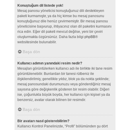
Konuştuğum dil listede yok!
Mesaj panosu yöneticisi konuştuğunuz dili destekleyen
paketi kurmamıştır, ya da hiç kimse bu mesaj panosunu
konuştuğunuz dile henüz çevirmemiştir. Bir mesaj panosu
yöneticisine başvurup, ihtiyacınız olan dil paketini kurmasını
rica edin. Eğer dil paketi mevcut değilse, yeni bir çeviri
oluşturmakta özgürsünüz. Daha fazla bilgi
phpBB
®
websitesinde bulunabilir.
Başa dön
Kullanıcı adımın yanındaki resim nedir?
Mesajları görüntülerken kullanıcı adı ile birlikte iki tane resim
görüntülenebilir. Bunlardan bir tanesi rütbeniz ile
ilişkilendirilmiş; genellikle yıldız, blok ya da nokta şeklinde;
mesaj panosundaki durumunuzu veya gönderdiğiniz mesaj
sayısına göre değişkenlik gösteren bir resim olabilir. Diğeri
ise, çoğunlukla büyük boyda, her kullanıcı için kişisel ya da
benzersiz, avatar olarak bilinen bir resimdir.
Başa dön
Bir avatarı nasıl gösterebilirim?
Kullanıcı Kontrol Panelinizde, “Profil” bölümünden şu dört