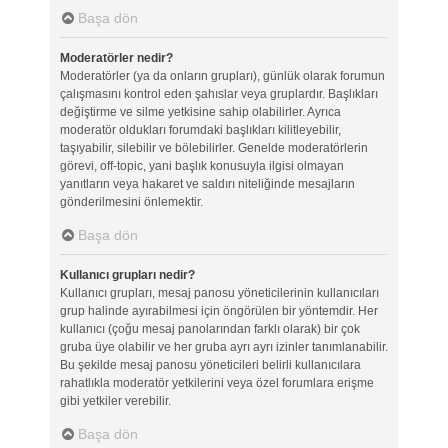
Başa dön
Moderatörler nedir?
Moderatörler (ya da onların grupları), günlük olarak forumun
çalışmasını kontrol eden şahıslar veya gruplardır. Başlıkları
değiştirme ve silme yetkisine sahip olabilirler. Ayrıca
moderatör oldukları forumdaki başlıkları kilitleyebilir,
taşıyabilir, silebilir ve bölebilirler. Genelde moderatörlerin
görevi, off-topic, yani başlık konusuyla ilgisi olmayan
yanıtların veya hakaret ve saldırı niteliğinde mesajların
gönderilmesini önlemektir.
Başa dön
Kullanıcı grupları nedir?
Kullanıcı grupları, mesaj panosu yöneticilerinin kullanıcıları
grup halinde ayırabilmesi için öngörülen bir yöntemdir. Her
kullanıcı (çoğu mesaj panolarından farklı olarak) bir çok
gruba üye olabilir ve her gruba ayrı ayrı izinler tanımlanabilir.
Bu şekilde mesaj panosu yöneticileri belirli kullanıcılara
rahatlıkla moderatör yetkilerini veya özel forumlara erişme
gibi yetkiler verebilir.
Başa dön