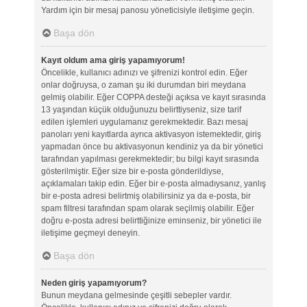
Yardım için bir mesaj panosu yöneticisiyle iletişime geçin.
Başa dön
Kayıt oldum ama giriş yapamıyorum!
Öncelikle, kullanıcı adınızı ve şifrenizi kontrol edin. Eğer
onlar doğruysa, o zaman şu iki durumdan biri meydana
gelmiş olabilir. Eğer COPPA desteği açıksa ve kayıt sırasında
13 yaşından küçük olduğunuzu belirttiyseniz, size tarif
edilen işlemleri uygulamanız gerekmektedir. Bazı mesaj
panoları yeni kayıtlarda ayrıca aktivasyon istemektedir, giriş
yapmadan önce bu aktivasyonun kendiniz ya da bir yönetici
tarafından yapılması gerekmektedir; bu bilgi kayıt sırasında
gösterilmiştir. Eğer size bir e-posta gönderildiyse,
açıklamaları takip edin. Eğer bir e-posta almadıysanız, yanlış
bir e-posta adresi belirtmiş olabilirsiniz ya da e-posta, bir
spam filtresi tarafından spam olarak seçilmiş olabilir. Eğer
doğru e-posta adresi belirttiğinize eminseniz, bir yönetici ile
iletişime geçmeyi deneyin.
Başa dön
Neden giriş yapamıyorum?
Bunun meydana gelmesinde çeşitli sebepler vardır.