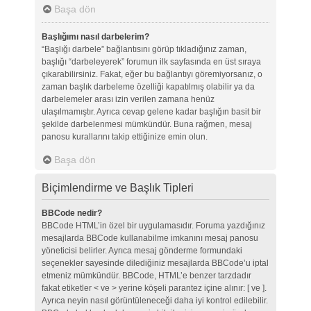
Başa dön
Başlığımı nasıl darbelerim?
“Başlığı darbele” bağlantısını görüp tıkladığınız zaman,
başlığı “darbeleyerek” forumun ilk sayfasında en üst sıraya
çıkarabilirsiniz. Fakat, eğer bu bağlantıyı göremiyorsanız, o
zaman başlık darbeleme özelliği kapatılmış olabilir ya da
darbelemeler arası izin verilen zamana henüz
ulaşılmamıştır. Ayrıca cevap gelene kadar başlığın basit bir
şekilde darbelenmesi mümkündür. Buna rağmen, mesaj
panosu kurallarını takip ettiğinize emin olun.
Başa dön
Biçimlendirme ve Başlık Tipleri
BBCode nedir?
BBCode HTML’in özel bir uygulamasıdır. Foruma yazdığınız
mesajlarda BBCode kullanabilme imkanını mesaj panosu
yöneticisi belirler. Ayrıca mesaj gönderme formundaki
seçenekler sayesinde dilediğiniz mesajlarda BBCode’u iptal
etmeniz mümkündür. BBCode, HTML’e benzer tarzdadır
fakat etiketler < ve > yerine köşeli parantez içine alınır: [ ve ].
Ayrıca neyin nasıl görüntüleneceği daha iyi kontrol edilebilir.