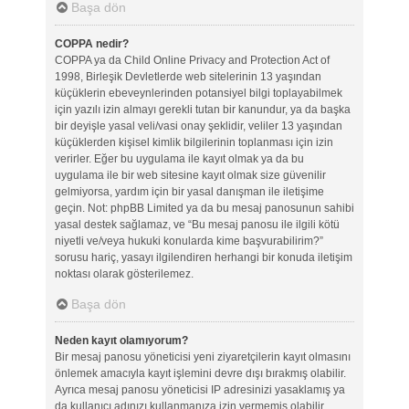
Başa dön
COPPA nedir?
COPPA ya da Child Online Privacy and Protection Act of
1998, Birleşik Devletlerde web sitelerinin 13 yaşından
küçüklerin ebeveynlerinden potansiyel bilgi toplayabilmek
için yazılı izin almayı gerekli tutan bir kanundur, ya da başka
bir deyişle yasal veli/vasi onay şeklidir, veliler 13 yaşından
küçüklerden kişisel kimlik bilgilerinin toplanması için izin
verirler. Eğer bu uygulama ile kayıt olmak ya da bu
uygulama ile bir web sitesine kayıt olmak size güvenilir
gelmiyorsa, yardım için bir yasal danışman ile iletişime
geçin. Not: phpBB Limited ya da bu mesaj panosunun sahibi
yasal destek sağlamaz, ve “Bu mesaj panosu ile ilgili kötü
niyetli ve/veya hukuki konularda kime başvurabilirim?”
sorusu hariç, yasayı ilgilendiren herhangi bir konuda iletişim
noktası olarak gösterilemez.
Başa dön
Neden kayıt olamıyorum?
Bir mesaj panosu yöneticisi yeni ziyaretçilerin kayıt olmasını
önlemek amacıyla kayıt işlemini devre dışı bırakmış olabilir.
Ayrıca mesaj panosu yöneticisi IP adresinizi yasaklamış ya
da kullanıcı adınızı kullanmanıza izin vermemiş olabilir.