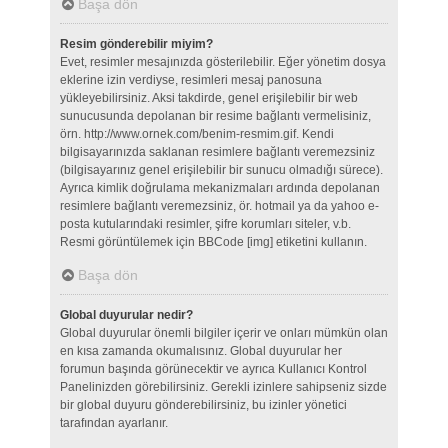
Başa dön
Resim gönderebilir miyim?
Evet, resimler mesajınızda gösterilebilir. Eğer yönetim dosya
eklerine izin verdiyse, resimleri mesaj panosuna
yükleyebilirsiniz. Aksi takdirde, genel erişilebilir bir web
sunucusunda depolanan bir resime bağlantı vermelisiniz,
örn. http://www.ornek.com/benim-resmim.gif. Kendi
bilgisayarınızda saklanan resimlere bağlantı veremezsiniz
(bilgisayarınız genel erişilebilir bir sunucu olmadığı sürece).
Ayrıca kimlik doğrulama mekanizmaları ardında depolanan
resimlere bağlantı veremezsiniz, ör. hotmail ya da yahoo e-
posta kutularındaki resimler, şifre korumları siteler, v.b.
Resmi görüntülemek için BBCode [img] etiketini kullanın.
Başa dön
Global duyurular nedir?
Global duyurular önemli bilgiler içerir ve onları mümkün olan
en kısa zamanda okumalısınız. Global duyurular her
forumun başında görünecektir ve ayrıca Kullanıcı Kontrol
Panelinizden görebilirsiniz. Gerekli izinlere sahipseniz sizde
bir global duyuru gönderebilirsiniz, bu izinler yönetici
tarafından ayarlanır.