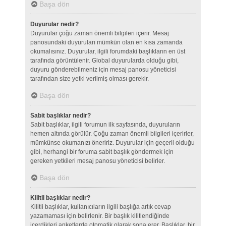
Başa dön
Duyurular nedir?
Duyurular çoğu zaman önemli bilgileri içerir. Mesaj
panosundaki duyuruları mümkün olan en kısa zamanda
okumalısınız. Duyurular, ilgili forumdaki başlıkların en üst
tarafında görüntülenir. Global duyurularda olduğu gibi,
duyuru gönderebilmeniz için mesaj panosu yöneticisi
tarafından size yetki verilmiş olması gerekir.
Başa dön
Sabit başlıklar nedir?
Sabit başlıklar, ilgili forumun ilk sayfasında, duyuruların
hemen altında görülür. Çoğu zaman önemli bilgileri içerirler,
mümkünse okumanızı öneririz. Duyurular için geçerli olduğu
gibi, herhangi bir foruma sabit başlık göndermek için
gereken yetkileri mesaj panosu yöneticisi belirler.
Başa dön
Kilitli başlıklar nedir?
Kilitli başlıklar, kullanıcıların ilgili başlığa artık cevap
yazamaması için belirlenir. Bir başlık kilitlendiğinde
içerdikleri anketlerde otomatik olarak sona erer. Başlıklar, bir