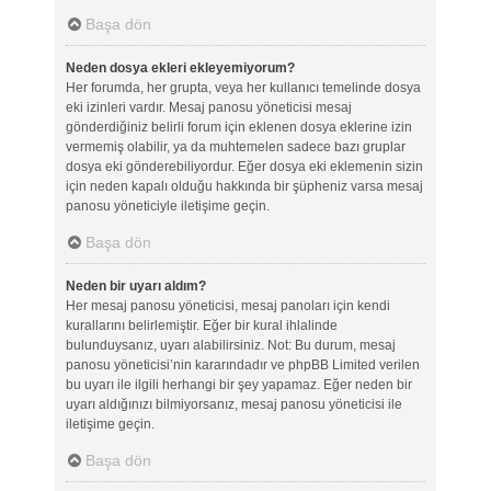
Başa dön
Neden dosya ekleri ekleyemiyorum?
Her forumda, her grupta, veya her kullanıcı temelinde dosya
eki izinleri vardır. Mesaj panosu yöneticisi mesaj
gönderdiğiniz belirli forum için eklenen dosya eklerine izin
vermemiş olabilir, ya da muhtemelen sadece bazı gruplar
dosya eki gönderebiliyordur. Eğer dosya eki eklemenin sizin
için neden kapalı olduğu hakkında bir şüpheniz varsa mesaj
panosu yöneticiyle iletişime geçin.
Başa dön
Neden bir uyarı aldım?
Her mesaj panosu yöneticisi, mesaj panoları için kendi
kurallarını belirlemiştir. Eğer bir kural ihlalinde
bulunduysanız, uyarı alabilirsiniz. Not: Bu durum, mesaj
panosu yöneticisi’nin kararındadır ve phpBB Limited verilen
bu uyarı ile ilgili herhangi bir şey yapamaz. Eğer neden bir
uyarı aldığınızı bilmiyorsanız, mesaj panosu yöneticisi ile
iletişime geçin.
Başa dön