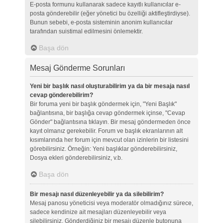
E-posta formunu kullanarak sadece kayıtlı kullanıcılar e-
posta gönderebilir (eğer yönetici bu özelliği aktifleştirdiyse).
Bunun sebebi, e-posta sisteminin anonim kullanıcılar
tarafından suistimal edilmesini önlemektir.
Başa dön
Mesaj Gönderme Sorunları
Yeni bir başlık nasıl oluşturabilirim ya da bir mesaja nasıl
cevap gönderebilirim?
Bir foruma yeni bir başlık göndermek için, "Yeni Başlık"
bağlantısına, bir başlığa cevap göndermek içinse, "Cevap
Gönder" bağlantısına tıklayın. Bir mesaj göndermeden önce
kayıt olmanız gerekebilir. Forum ve başlık ekranlarının alt
kısımlarında her forum için mevcut olan izinlerin bir listesini
görebilirsiniz. Örneğin: Yeni başlıklar gönderebilirsiniz,
Dosya ekleri gönderebilirsiniz, v.b.
Başa dön
Bir mesajı nasıl düzenleyebilir ya da silebilirim?
Mesaj panosu yöneticisi veya moderatör olmadığınız sürece,
sadece kendinize ait mesajları düzenleyebilir veya
silebilirsiniz. Gönderdiğiniz bir mesajı düzenle butonuna