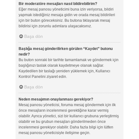
Bir moderatöre mesajları nasıl bildirebilirim?
Eğer mesaj panosu yöneticimi buna izin veriyorsa, bildiri
yapmak istediğiniz mesaja gidin ve orada mesaj bildirileri
için bir buton göreceksiniz. Bu butona tıklayarak mesaj
bildirisi için zorunlu adımlara ulaşacaksınız.
Başa dön
Başlığa mesaj gönderilirken görülen “Kaydet” butonu
nedir?
Bu buton sonraki bir tarihte tamamlamak ve göndermek için
başlığınızı taslak olarak kaydetmeye olanak sağlar.
Kaydedilen bir taslağı yeniden yüklemek için, Kullanıcı
Kontrol Panelini ziyaret edin.
Başa dön
Neden mesajımın onaylanması gerekiyor?
Mesaj panosu yöneticisi, foruma mesaj göndermek için ilk
önce mesajların incelenmesi gerektiğine karar vermiş
olabilir. Ayrıca yönetici, sizi bir kullanıcı grubuna yerleştirmiş
olabilir ve bu grubun mesajları gönderilmeden önce
incelenmesi gerekiyor olabilir. Daha fazla bilgi için lütfen
mesaj panosu yöneticisiyle iletişime geçin.