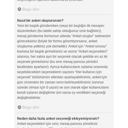
Başa dön
Nasıl bir anket oluştururum?
Yeni bir başlık gönderirken (veya bir başlığın ilk mesajını
düzenlerken (bu tabiki sahip olduğunuz izne bağlıdır)),
mesaj gönderme formunun altında “Anket oluştur” sekmesini
göreceksiniz (böyle bir formu göremiyorsanız, anket
oluşturma yetkiniz yok demektir). Anket için “Anket sorusu”
kısmına bir başlık girmelisiniz ve sonra “Anket seçenekleri”
alanına, her satıra ayrı bir seçenek olacak şekilde en az iki
seçenek girmelisiniz (bu sınır mesaj panosu yönetici
tarafından ayarlanır). Ayrıca kullanıcıların oylama sırasında
seçebilecekleri seçeneklerin sayısını “Her kullanıcı için
seçenek” bölümünün altından ayarlayabilirsiniz, anket için
gün cinsinden bir zaman sınırı belirleyebilirsiniz (sınırsız
sürede olması için 0 yazın) ve son olarak eğer kullanıcıların
kendi oylarını değiştirme izni varsa oy verdikleri seçeneği
değiştirebilirler.
Başa dön
Neden daha fazla anket seçeneği ekleyemiyorum?
Anket seçenekleri için sınır, mesaj panosu yöneticisi