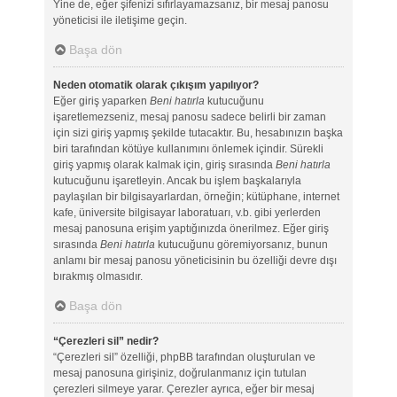
Yine de, eğer şifenizi sıfırlayamazsanız, bir mesaj panosu
yöneticisi ile iletişime geçin.
Başa dön
Neden otomatik olarak çıkışım yapılıyor?
Eğer giriş yaparken
Beni hatırla
kutucuğunu
işaretlemezseniz, mesaj panosu sadece belirli bir zaman
için sizi giriş yapmış şekilde tutacaktır. Bu, hesabınızın başka
biri tarafından kötüye kullanımını önlemek içindir. Sürekli
giriş yapmış olarak kalmak için, giriş sırasında
Beni hatırla
kutucuğunu işaretleyin. Ancak bu işlem başkalarıyla
paylaşılan bir bilgisayarlardan, örneğin; kütüphane, internet
kafe, üniversite bilgisayar laboratuarı, v.b. gibi yerlerden
mesaj panosuna erişim yaptığınızda önerilmez. Eğer giriş
sırasında
Beni hatırla
kutucuğunu göremiyorsanız, bunun
anlamı bir mesaj panosu yöneticisinin bu özelliği devre dışı
bırakmış olmasıdır.
Başa dön
“Çerezleri sil” nedir?
“Çerezleri sil” özelliği, phpBB tarafından oluşturulan ve
mesaj panosuna girişiniz, doğrulanmanız için tutulan
çerezleri silmeye yarar. Çerezler ayrıca, eğer bir mesaj