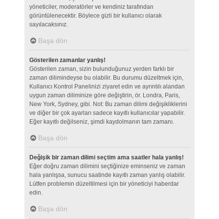
yöneticiler, moderatörler ve kendiniz tarafından
görüntülenecektir. Böylece gizli bir kullanıcı olarak
sayılacaksınız.
Başa dön
Gösterilen zamanlar yanlış!
Gösterilen zaman, sizin bulunduğunuz yerden farklı bir
zaman dilimindeyse bu olabilir. Bu durumu düzeltmek için,
Kullanıcı Kontrol Panelinizi ziyaret edin ve ayrıntılı alandan
uygun zaman diliminize göre değiştirin, ör. Londra, Paris,
New York, Sydney, gibi. Not: Bu zaman dilimi değişikliklerini
ve diğer bir çok ayarları sadece kayıtlı kullanıcılar yapabilir.
Eğer kayıtlı değilseniz, şimdi kaydolmanın tam zamanı.
Başa dön
Değişik bir zaman dilimi seçtim ama saatler hala yanlış!
Eğer doğru zaman dilimini seçtiğinize eminseniz ve zaman
hala yanlışsa, sunucu saatinde kayıtlı zaman yanlış olabilir.
Lütfen problemin düzeltilmesi için bir yöneticiyi haberdar
edin.
Başa dön