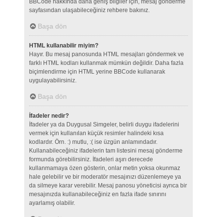
BBCode hakkında daha geniş bilgiler için, mesaj gönderme
sayfasından ulaşabileceğiniz rehbere bakınız.
Başa dön
HTML kullanabilir miyim?
Hayır. Bu mesaj panosunda HTML mesajları göndermek ve
farklı HTML kodları kullanmak mümkün değildir. Daha fazla
biçimlendirme için HTML yerine BBCode kullanarak
uygulayabilirsiniz.
Başa dön
İfadeler nedir?
İfadeler ya da Duygusal Simgeler, belirli duygu ifadelerini
vermek için kullanılan küçük resimler halindeki kısa
kodlardır. Örn. :) mutlu, :( ise üzgün anlamındadır.
Kullanabileceğiniz ifadelerin tam listesini mesaj gönderme
formunda görebilirsiniz. İfadeleri aşırı derecede
kullanmamaya özen gösterin, onlar metin yoksa okunmaz
hale gelebilir ve bir moderatör mesajınızı düzenlemeye ya
da silmeye karar verebilir. Mesaj panosu yöneticisi ayrıca bir
mesajınızda kullanabileceğiniz en fazla ifade sınırını
ayarlamış olabilir.