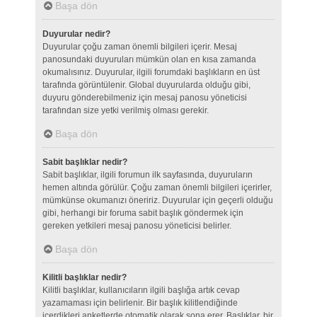
Başa dön
Duyurular nedir?
Duyurular çoğu zaman önemli bilgileri içerir. Mesaj
panosundaki duyuruları mümkün olan en kısa zamanda
okumalısınız. Duyurular, ilgili forumdaki başlıkların en üst
tarafında görüntülenir. Global duyurularda olduğu gibi,
duyuru gönderebilmeniz için mesaj panosu yöneticisi
tarafından size yetki verilmiş olması gerekir.
Başa dön
Sabit başlıklar nedir?
Sabit başlıklar, ilgili forumun ilk sayfasında, duyuruların
hemen altında görülür. Çoğu zaman önemli bilgileri içerirler,
mümkünse okumanızı öneririz. Duyurular için geçerli olduğu
gibi, herhangi bir foruma sabit başlık göndermek için
gereken yetkileri mesaj panosu yöneticisi belirler.
Başa dön
Kilitli başlıklar nedir?
Kilitli başlıklar, kullanıcıların ilgili başlığa artık cevap
yazamaması için belirlenir. Bir başlık kilitlendiğinde
içerdikleri anketlerde otomatik olarak sona erer. Başlıklar, bir