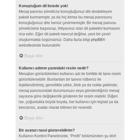
Konuştuğum dil listede yok!
Mesaj panosu yöneticisi konuştuğunuz dili destekleyen
paketi kurmamıştır, ya da hiç kimse bu mesaj panosunu
konuştuğunuz dile henüz çevirmemiştir. Bir mesaj panosu
yöneticisine başvurup, ihtiyacınız olan dil paketini kurmasını
rica edin. Eğer dil paketi mevcut değilse, yeni bir çeviri
oluşturmakta özgürsünüz. Daha fazla bilgi
phpBB
®
websitesinde bulunabilir.
Başa dön
Kullanıcı adımın yanındaki resim nedir?
Mesajları görüntülerken kullanıcı adı ile birlikte iki tane resim
görüntülenebilir. Bunlardan bir tanesi rütbeniz ile
ilişkilendirilmiş; genellikle yıldız, blok ya da nokta şeklinde;
mesaj panosundaki durumunuzu veya gönderdiğiniz mesaj
sayısına göre değişkenlik gösteren bir resim olabilir. Diğeri
ise, çoğunlukla büyük boyda, her kullanıcı için kişisel ya da
benzersiz, avatar olarak bilinen bir resimdir.
Başa dön
Bir avatarı nasıl gösterebilirim?
Kullanıcı Kontrol Panelinizde, “Profil” bölümünden şu dört