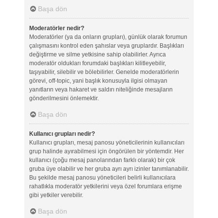
Başa dön
Moderatörler nedir?
Moderatörler (ya da onların grupları), günlük olarak forumun
çalışmasını kontrol eden şahıslar veya gruplardır. Başlıkları
değiştirme ve silme yetkisine sahip olabilirler. Ayrıca
moderatör oldukları forumdaki başlıkları kilitleyebilir,
taşıyabilir, silebilir ve bölebilirler. Genelde moderatörlerin
görevi, off-topic, yani başlık konusuyla ilgisi olmayan
yanıtların veya hakaret ve saldırı niteliğinde mesajların
gönderilmesini önlemektir.
Başa dön
Kullanıcı grupları nedir?
Kullanıcı grupları, mesaj panosu yöneticilerinin kullanıcıları
grup halinde ayırabilmesi için öngörülen bir yöntemdir. Her
kullanıcı (çoğu mesaj panolarından farklı olarak) bir çok
gruba üye olabilir ve her gruba ayrı ayrı izinler tanımlanabilir.
Bu şekilde mesaj panosu yöneticileri belirli kullanıcılara
rahatlıkla moderatör yetkilerini veya özel forumlara erişme
gibi yetkiler verebilir.
Başa dön