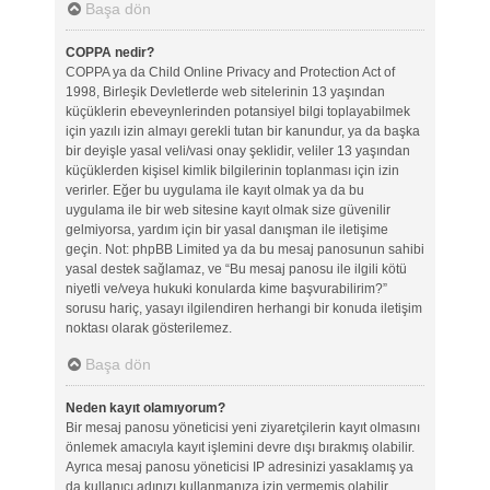
Başa dön
COPPA nedir?
COPPA ya da Child Online Privacy and Protection Act of
1998, Birleşik Devletlerde web sitelerinin 13 yaşından
küçüklerin ebeveynlerinden potansiyel bilgi toplayabilmek
için yazılı izin almayı gerekli tutan bir kanundur, ya da başka
bir deyişle yasal veli/vasi onay şeklidir, veliler 13 yaşından
küçüklerden kişisel kimlik bilgilerinin toplanması için izin
verirler. Eğer bu uygulama ile kayıt olmak ya da bu
uygulama ile bir web sitesine kayıt olmak size güvenilir
gelmiyorsa, yardım için bir yasal danışman ile iletişime
geçin. Not: phpBB Limited ya da bu mesaj panosunun sahibi
yasal destek sağlamaz, ve “Bu mesaj panosu ile ilgili kötü
niyetli ve/veya hukuki konularda kime başvurabilirim?”
sorusu hariç, yasayı ilgilendiren herhangi bir konuda iletişim
noktası olarak gösterilemez.
Başa dön
Neden kayıt olamıyorum?
Bir mesaj panosu yöneticisi yeni ziyaretçilerin kayıt olmasını
önlemek amacıyla kayıt işlemini devre dışı bırakmış olabilir.
Ayrıca mesaj panosu yöneticisi IP adresinizi yasaklamış ya
da kullanıcı adınızı kullanmanıza izin vermemiş olabilir.