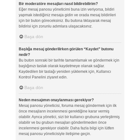
Bir moderatöre mesajları nasıl bildirebilirim?
Eğer mesaj panosu yöneticimi buna izin veriyorsa, bildiri
yapmak istediğiniz mesaja gidin ve orada mesaj bildirileri
için bir buton göreceksiniz. Bu butona tıklayarak mesaj
bildirisi için zorunlu adımlara ulaşacaksınız.
Başa dön
Başlığa mesaj gönderilirken görülen “Kaydet” butonu
nedir?
Bu buton sonraki bir tarihte tamamlamak ve göndermek için
başlığınızı taslak olarak kaydetmeye olanak sağlar.
Kaydedilen bir taslağı yeniden yüklemek için, Kullanıcı
Kontrol Panelini ziyaret edin.
Başa dön
Neden mesajımın onaylanması gerekiyor?
Mesaj panosu yöneticisi, foruma mesaj göndermek için ilk
önce mesajların incelenmesi gerektiğine karar vermiş
olabilir. Ayrıca yönetici, sizi bir kullanıcı grubuna yerleştirmiş
olabilir ve bu grubun mesajları gönderilmeden önce
incelenmesi gerekiyor olabilir. Daha fazla bilgi için lütfen
mesaj panosu yöneticisiyle iletişime geçin.