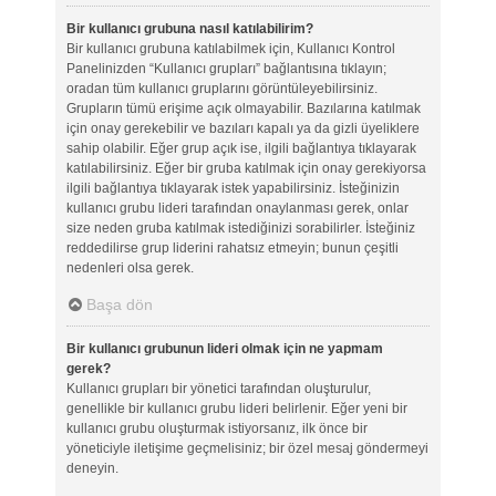
Bir kullanıcı grubuna nasıl katılabilirim?
Bir kullanıcı grubuna katılabilmek için, Kullanıcı Kontrol
Panelinizden “Kullanıcı grupları” bağlantısına tıklayın;
oradan tüm kullanıcı gruplarını görüntüleyebilirsiniz.
Grupların tümü erişime açık olmayabilir. Bazılarına katılmak
için onay gerekebilir ve bazıları kapalı ya da gizli üyeliklere
sahip olabilir. Eğer grup açık ise, ilgili bağlantıya tıklayarak
katılabilirsiniz. Eğer bir gruba katılmak için onay gerekiyorsa
ilgili bağlantıya tıklayarak istek yapabilirsiniz. İsteğinizin
kullanıcı grubu lideri tarafından onaylanması gerek, onlar
size neden gruba katılmak istediğinizi sorabilirler. İsteğiniz
reddedilirse grup liderini rahatsız etmeyin; bunun çeşitli
nedenleri olsa gerek.
Başa dön
Bir kullanıcı grubunun lideri olmak için ne yapmam
gerek?
Kullanıcı grupları bir yönetici tarafından oluşturulur,
genellikle bir kullanıcı grubu lideri belirlenir. Eğer yeni bir
kullanıcı grubu oluşturmak istiyorsanız, ilk önce bir
yöneticiyle iletişime geçmelisiniz; bir özel mesaj göndermeyi
deneyin.