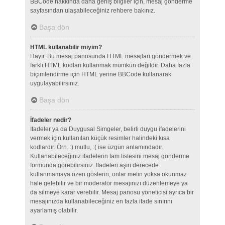
BBCode hakkında daha geniş bilgiler için, mesaj gönderme
sayfasından ulaşabileceğiniz rehbere bakınız.
Başa dön
HTML kullanabilir miyim?
Hayır. Bu mesaj panosunda HTML mesajları göndermek ve
farklı HTML kodları kullanmak mümkün değildir. Daha fazla
biçimlendirme için HTML yerine BBCode kullanarak
uygulayabilirsiniz.
Başa dön
İfadeler nedir?
İfadeler ya da Duygusal Simgeler, belirli duygu ifadelerini
vermek için kullanılan küçük resimler halindeki kısa
kodlardır. Örn. :) mutlu, :( ise üzgün anlamındadır.
Kullanabileceğiniz ifadelerin tam listesini mesaj gönderme
formunda görebilirsiniz. İfadeleri aşırı derecede
kullanmamaya özen gösterin, onlar metin yoksa okunmaz
hale gelebilir ve bir moderatör mesajınızı düzenlemeye ya
da silmeye karar verebilir. Mesaj panosu yöneticisi ayrıca bir
mesajınızda kullanabileceğiniz en fazla ifade sınırını
ayarlamış olabilir.