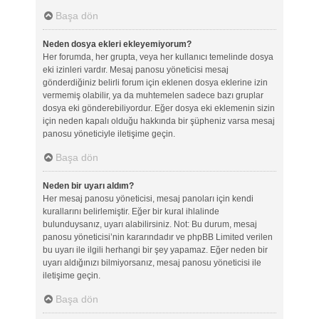
Başa dön
Neden dosya ekleri ekleyemiyorum?
Her forumda, her grupta, veya her kullanıcı temelinde dosya
eki izinleri vardır. Mesaj panosu yöneticisi mesaj
gönderdiğiniz belirli forum için eklenen dosya eklerine izin
vermemiş olabilir, ya da muhtemelen sadece bazı gruplar
dosya eki gönderebiliyordur. Eğer dosya eki eklemenin sizin
için neden kapalı olduğu hakkında bir şüpheniz varsa mesaj
panosu yöneticiyle iletişime geçin.
Başa dön
Neden bir uyarı aldım?
Her mesaj panosu yöneticisi, mesaj panoları için kendi
kurallarını belirlemiştir. Eğer bir kural ihlalinde
bulunduysanız, uyarı alabilirsiniz. Not: Bu durum, mesaj
panosu yöneticisi’nin kararındadır ve phpBB Limited verilen
bu uyarı ile ilgili herhangi bir şey yapamaz. Eğer neden bir
uyarı aldığınızı bilmiyorsanız, mesaj panosu yöneticisi ile
iletişime geçin.
Başa dön