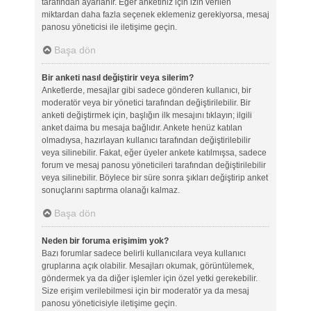
tarafından ayarlanır. Eğer anketiniz için izin verilen
miktardan daha fazla seçenek eklemeniz gerekiyorsa, mesaj
panosu yöneticisi ile iletişime geçin.
Başa dön
Bir anketi nasıl değiştirir veya silerim?
Anketlerde, mesajlar gibi sadece gönderen kullanıcı, bir
moderatör veya bir yönetici tarafından değiştirilebilir. Bir
anketi değiştirmek için, başlığın ilk mesajını tıklayın; ilgili
anket daima bu mesaja bağlıdır. Ankete henüz katılan
olmadıysa, hazırlayan kullanıcı tarafından değiştirilebilir
veya silinebilir. Fakat, eğer üyeler ankete katılmışsa, sadece
forum ve mesaj panosu yöneticileri tarafından değiştirilebilir
veya silinebilir. Böylece bir süre sonra şıkları değiştirip anket
sonuçlarını saptırma olanağı kalmaz.
Başa dön
Neden bir foruma erişimim yok?
Bazı forumlar sadece belirli kullanıcılara veya kullanıcı
gruplarına açık olabilir. Mesajları okumak, görüntülemek,
göndermek ya da diğer işlemler için özel yetki gerekebilir.
Size erişim verilebilmesi için bir moderatör ya da mesaj
panosu yöneticisiyle iletişime geçin.