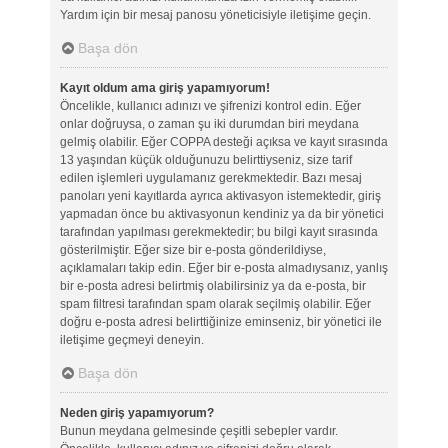
Yardım için bir mesaj panosu yöneticisiyle iletişime geçin.
Başa dön
Kayıt oldum ama giriş yapamıyorum!
Öncelikle, kullanıcı adınızı ve şifrenizi kontrol edin. Eğer
onlar doğruysa, o zaman şu iki durumdan biri meydana
gelmiş olabilir. Eğer COPPA desteği açıksa ve kayıt sırasında
13 yaşından küçük olduğunuzu belirttiyseniz, size tarif
edilen işlemleri uygulamanız gerekmektedir. Bazı mesaj
panoları yeni kayıtlarda ayrıca aktivasyon istemektedir, giriş
yapmadan önce bu aktivasyonun kendiniz ya da bir yönetici
tarafından yapılması gerekmektedir; bu bilgi kayıt sırasında
gösterilmiştir. Eğer size bir e-posta gönderildiyse,
açıklamaları takip edin. Eğer bir e-posta almadıysanız, yanlış
bir e-posta adresi belirtmiş olabilirsiniz ya da e-posta, bir
spam filtresi tarafından spam olarak seçilmiş olabilir. Eğer
doğru e-posta adresi belirttiğinize eminseniz, bir yönetici ile
iletişime geçmeyi deneyin.
Başa dön
Neden giriş yapamıyorum?
Bunun meydana gelmesinde çeşitli sebepler vardır.