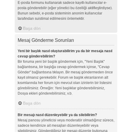
E-posta formunu kullanarak sadece kayıtlı kullanıcılar e-
posta gönderebilir (eğer yönetici bu özelliği aktifleştirdiyse).
Bunun sebebi, e-posta sisteminin anonim kullanıcılar
tarafından suistimal edilmesini önlemektir.
Başa dön
Mesaj Gönderme Sorunları
Yeni bir başlık nasıl oluşturabilirim ya da bir mesaja nasıl
cevap gönderebilirim?
Bir foruma yeni bir başlık göndermek için, "Yeni Başlık"
bağlantısına, bir başlığa cevap göndermek içinse, "Cevap
Gönder" bağlantısına tıklayın. Bir mesaj göndermeden önce
kayıt olmanız gerekebilir. Forum ve başlık ekranlarının alt
kısımlarında her forum için mevcut olan izinlerin bir listesini
görebilirsiniz. Örneğin: Yeni başlıklar gönderebilirsiniz,
Dosya ekleri gönderebilirsiniz, v.b.
Başa dön
Bir mesajı nasıl düzenleyebilir ya da silebilirim?
Mesaj panosu yöneticisi veya moderatör olmadığınız sürece,
sadece kendinize ait mesajları düzenleyebilir veya
silebilirsiniz. Gönderdiğiniz bir mesajı düzenle butonuna