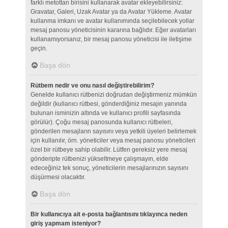
farklı metottan birisini kullanarak avatar ekleyebilirsiniz:
Gravatar, Galeri, Uzak Avatar ya da Avatar Yükleme. Avatar
kullanma imkanı ve avatar kullanımında seçilebilecek yollar
mesaj panosu yöneticisinin kararına bağlıdır. Eğer avatarları
kullanamıyorsanız, bir mesaj panosu yöneticisi ile iletişime
geçin.
Başa dön
Rütbem nedir ve onu nasıl değiştirebilirim?
Genelde kullanıcı rütbenizi doğrudan değiştirmeniz mümkün
değildir (kullanıcı rütbesi, gönderdiğiniz mesajın yanında
bulunan isminizin altında ve kullanıcı profili sayfasında
görülür). Çoğu mesaj panosunda kullanıcı rütbeleri,
gönderilen mesajların sayısını veya yetkili üyeleri belirlemek
için kullanılır, örn. yöneticiler veya mesaj panosu yöneticileri
özel bir rütbeye sahip olabilir. Lütfen gereksiz yere mesaj
gönderipte rütbenizi yükseltmeye çalışmayın, elde
edeceğiniz tek sonuç, yöneticilerin mesajlarınızın sayısını
düşürmesi olacaktır.
Başa dön
Bir kullanıcıya ait e-posta bağlantısını tıklayınca neden
giriş yapmam isteniyor?