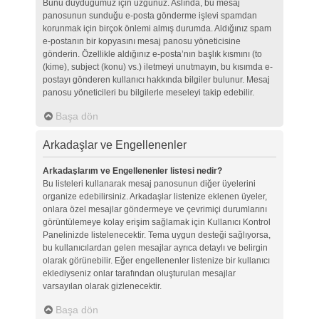
Bunu duyduğumuz için üzgünüz. Aslında, bu mesaj
panosunun sunduğu e-posta gönderme işlevi spamdan
korunmak için birçok önlemi almış durumda. Aldığınız spam
e-postanın bir kopyasını mesaj panosu yöneticisine
gönderin. Özellikle aldığınız e-posta’nın başlık kısmını (to
(kime), subject (konu) vs.) iletmeyi unutmayın, bu kısımda e-
postayı gönderen kullanıcı hakkında bilgiler bulunur. Mesaj
panosu yöneticileri bu bilgilerle meseleyi takip edebilir.
Başa dön
Arkadaşlar ve Engellenenler
Arkadaşlarım ve Engellenenler listesi nedir?
Bu listeleri kullanarak mesaj panosunun diğer üyelerini
organize edebilirsiniz. Arkadaşlar listenize eklenen üyeler,
onlara özel mesajlar göndermeye ve çevrimiçi durumlarını
görüntülemeye kolay erişim sağlamak için Kullanıcı Kontrol
Panelinizde listelenecektir. Tema uygun desteği sağlıyorsa,
bu kullanıcılardan gelen mesajlar ayrıca detaylı ve belirgin
olarak görünebilir. Eğer engellenenler listenize bir kullanıcı
eklediyseniz onlar tarafından oluşturulan mesajlar
varsayılan olarak gizlenecektir.
Başa dön