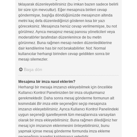
tıklayarak düzenleyebilirsiniz (bu imkan bazen sadece belirli
bir süre için mevcuttur). Eğer mesajınıza birileri cevap
göndermişse, başlığa döndüğünüzde mesajınızın altında
metni kaç defa düzenlediğinizi gösteren kısa bir yazı
göreceksiniz. Mesajınıza henüz cevap verilmemişse, bu not
görülmez. Ayrıca mesajınız mesaj panosu yöneticileri veya
moderatörler tarafından düzenlenince de bu metin
görünmez. Buna rağmen mesajı neden düzenlediklerine
dair kendilerine has bir not bırakabilirler. Not: Normal
kullanıcılar herhangi birinden cevap geldikten sonra bir
mesajı silemezler.
Başa dön
Mesajıma bir imza nasıl eklerim?
Herhangi bir mesaja imzanızı ekleyebilmek için öncelikle
Kullanıcı Kontrol Panelinizden bir imza oluşturmanız
gerekmektedir. Daha sonra mesaj gönderme formunun alt
kısmındaki
Bir imza ekle
seçeneğini seçip mesajınıza
imzanızı ekleyebilirsiniz. Ayrıca Kullanıcı Kontrol Panelindeki
uygun seçeneği işaretleyerek tüm mesajlarınıza varsayılan
olarak bir imza ekleyebilirsiniz. Buna rağmen dilediğiniz her
mesaj için imzanızın eklenmesini önleyebilirsiniz, bunu
yapmak içinse mesaj gönderme formunda imza ekleme
seçeneğinin işaretini kaldırmanız yeterlidir.