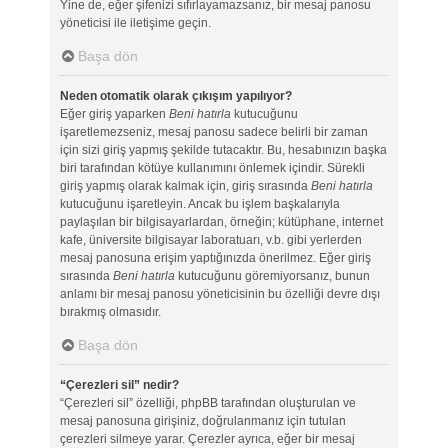
Yine de, eğer şifenizi sıfırlayamazsanız, bir mesaj panosu
yöneticisi ile iletişime geçin.
Başa dön
Neden otomatik olarak çıkışım yapılıyor?
Eğer giriş yaparken
Beni hatırla
kutucuğunu
işaretlemezseniz, mesaj panosu sadece belirli bir zaman
için sizi giriş yapmış şekilde tutacaktır. Bu, hesabınızın başka
biri tarafından kötüye kullanımını önlemek içindir. Sürekli
giriş yapmış olarak kalmak için, giriş sırasında
Beni hatırla
kutucuğunu işaretleyin. Ancak bu işlem başkalarıyla
paylaşılan bir bilgisayarlardan, örneğin; kütüphane, internet
kafe, üniversite bilgisayar laboratuarı, v.b. gibi yerlerden
mesaj panosuna erişim yaptığınızda önerilmez. Eğer giriş
sırasında
Beni hatırla
kutucuğunu göremiyorsanız, bunun
anlamı bir mesaj panosu yöneticisinin bu özelliği devre dışı
bırakmış olmasıdır.
Başa dön
“Çerezleri sil” nedir?
“Çerezleri sil” özelliği, phpBB tarafından oluşturulan ve
mesaj panosuna girişiniz, doğrulanmanız için tutulan
çerezleri silmeye yarar. Çerezler ayrıca, eğer bir mesaj