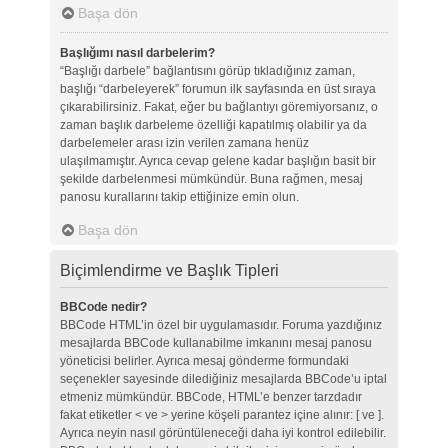
Başa dön
Başlığımı nasıl darbelerim?
“Başlığı darbele” bağlantısını görüp tıkladığınız zaman,
başlığı “darbeleyerek” forumun ilk sayfasında en üst sıraya
çıkarabilirsiniz. Fakat, eğer bu bağlantıyı göremiyorsanız, o
zaman başlık darbeleme özelliği kapatılmış olabilir ya da
darbelemeler arası izin verilen zamana henüz
ulaşılmamıştır. Ayrıca cevap gelene kadar başlığın basit bir
şekilde darbelenmesi mümkündür. Buna rağmen, mesaj
panosu kurallarını takip ettiğinize emin olun.
Başa dön
Biçimlendirme ve Başlık Tipleri
BBCode nedir?
BBCode HTML’in özel bir uygulamasıdır. Foruma yazdığınız
mesajlarda BBCode kullanabilme imkanını mesaj panosu
yöneticisi belirler. Ayrıca mesaj gönderme formundaki
seçenekler sayesinde dilediğiniz mesajlarda BBCode’u iptal
etmeniz mümkündür. BBCode, HTML’e benzer tarzdadır
fakat etiketler < ve > yerine köşeli parantez içine alınır: [ ve ].
Ayrıca neyin nasıl görüntüleneceği daha iyi kontrol edilebilir.