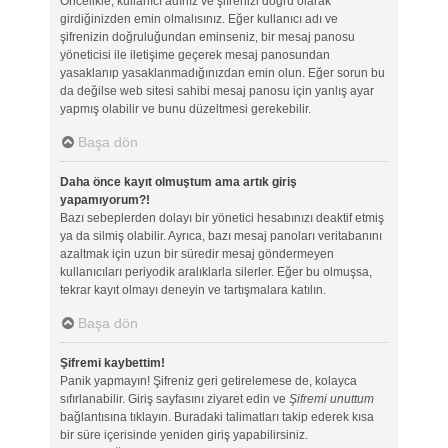
Öncelikle, kullanıcı adınız ve şifrenizi doğru olarak
girdiğinizden emin olmalısınız. Eğer kullanıcı adı ve
şifrenizin doğruluğundan eminseniz, bir mesaj panosu
yöneticisi ile iletişime geçerek mesaj panosundan
yasaklanıp yasaklanmadığınızdan emin olun. Eğer sorun bu
da değilse web sitesi sahibi mesaj panosu için yanlış ayar
yapmış olabilir ve bunu düzeltmesi gerekebilir.
Başa dön
Daha önce kayıt olmuştum ama artık giriş
yapamıyorum?!
Bazı sebeplerden dolayı bir yönetici hesabınızı deaktif etmiş
ya da silmiş olabilir. Ayrıca, bazı mesaj panoları veritabanını
azaltmak için uzun bir süredir mesaj göndermeyen
kullanıcıları periyodik aralıklarla silerler. Eğer bu olmuşsa,
tekrar kayıt olmayı deneyin ve tartışmalara katılın.
Başa dön
Şifremi kaybettim!
Panik yapmayın! Şifreniz geri getirelemese de, kolayca
sıfırlanabilir. Giriş sayfasını ziyaret edin ve
Şifremi unuttum
bağlantısına tıklayın. Buradaki talimatları takip ederek kısa
bir süre içerisinde yeniden giriş yapabilirsiniz.