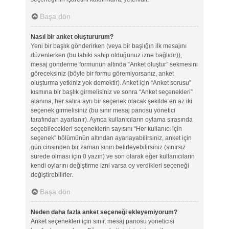
Başa dön
Nasıl bir anket oluştururum?
Yeni bir başlık gönderirken (veya bir başlığın ilk mesajını
düzenlerken (bu tabiki sahip olduğunuz izne bağlıdır)),
mesaj gönderme formunun altında “Anket oluştur” sekmesini
göreceksiniz (böyle bir formu göremiyorsanız, anket
oluşturma yetkiniz yok demektir). Anket için “Anket sorusu”
kısmına bir başlık girmelisiniz ve sonra “Anket seçenekleri”
alanına, her satıra ayrı bir seçenek olacak şekilde en az iki
seçenek girmelisiniz (bu sınır mesaj panosu yönetici
tarafından ayarlanır). Ayrıca kullanıcıların oylama sırasında
seçebilecekleri seçeneklerin sayısını “Her kullanıcı için
seçenek” bölümünün altından ayarlayabilirsiniz, anket için
gün cinsinden bir zaman sınırı belirleyebilirsiniz (sınırsız
sürede olması için 0 yazın) ve son olarak eğer kullanıcıların
kendi oylarını değiştirme izni varsa oy verdikleri seçeneği
değiştirebilirler.
Başa dön
Neden daha fazla anket seçeneği ekleyemiyorum?
Anket seçenekleri için sınır, mesaj panosu yöneticisi