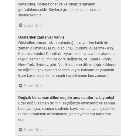
yöneticiler, moderatörler ve kendiniz tarafından
görüntülenecektir. Böylece gizli bir kullanıcı olarak
sayılacaksınız.
Başa dön
Gösterilen zamanlar yanlış!
Gösterilen zaman, sizin bulunduğunuz yerden farklı bir
zaman dilimindeyse bu olabilir. Bu durumu düzeltmek için,
Kullanıcı Kontrol Panelinizi ziyaret edin ve ayrıntılı alandan
uygun zaman diliminize göre değiştirin, ör. Londra, Paris,
New York, Sydney, gibi. Not: Bu zaman dilimi değişikliklerini
ve diğer bir çok ayarları sadece kayıtlı kullanıcılar yapabilir.
Eğer kayıtlı değilseniz, şimdi kaydolmanın tam zamanı.
Başa dön
Değişik bir zaman dilimi seçtim ama saatler hala yanlış!
Eğer doğru zaman dilimini seçtiğinize eminseniz ve zaman
hala yanlışsa, sunucu saatinde kayıtlı zaman yanlış olabilir.
Lütfen problemin düzeltilmesi için bir yöneticiyi haberdar
edin.
Başa dön