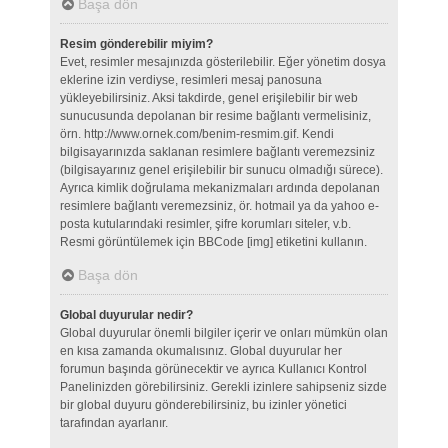
Başa dön
Resim gönderebilir miyim?
Evet, resimler mesajınızda gösterilebilir. Eğer yönetim dosya
eklerine izin verdiyse, resimleri mesaj panosuna
yükleyebilirsiniz. Aksi takdirde, genel erişilebilir bir web
sunucusunda depolanan bir resime bağlantı vermelisiniz,
örn. http://www.ornek.com/benim-resmim.gif. Kendi
bilgisayarınızda saklanan resimlere bağlantı veremezsiniz
(bilgisayarınız genel erişilebilir bir sunucu olmadığı sürece).
Ayrıca kimlik doğrulama mekanizmaları ardında depolanan
resimlere bağlantı veremezsiniz, ör. hotmail ya da yahoo e-
posta kutularındaki resimler, şifre korumları siteler, v.b.
Resmi görüntülemek için BBCode [img] etiketini kullanın.
Başa dön
Global duyurular nedir?
Global duyurular önemli bilgiler içerir ve onları mümkün olan
en kısa zamanda okumalısınız. Global duyurular her
forumun başında görünecektir ve ayrıca Kullanıcı Kontrol
Panelinizden görebilirsiniz. Gerekli izinlere sahipseniz sizde
bir global duyuru gönderebilirsiniz, bu izinler yönetici
tarafından ayarlanır.