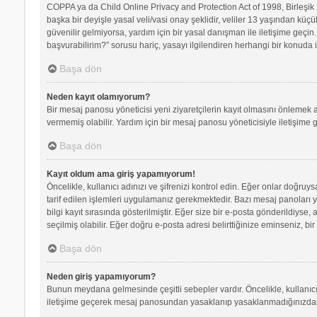
COPPA ya da Child Online Privacy and Protection Act of 1998, Birleşik D
başka bir deyişle yasal veli/vasi onay şeklidir, veliler 13 yaşından küçü
güvenilir gelmiyorsa, yardım için bir yasal danışman ile iletişime geç
başvurabilirim?” sorusu hariç, yasayı ilgilendiren herhangi bir konuda i
Başa dön
Neden kayıt olamıyorum?
Bir mesaj panosu yöneticisi yeni ziyaretçilerin kayıt olmasını önlemek a
vermemiş olabilir. Yardım için bir mesaj panosu yöneticisiyle iletişime 
Başa dön
Kayıt oldum ama giriş yapamıyorum!
Öncelikle, kullanıcı adınızı ve şifrenizi kontrol edin. Eğer onlar doğr
tarif edilen işlemleri uygulamanız gerekmektedir. Bazı mesaj panoları 
bilgi kayıt sırasında gösterilmiştir. Eğer size bir e-posta gönderildiyse,
seçilmiş olabilir. Eğer doğru e-posta adresi belirttiğinize eminseniz, bir
Başa dön
Neden giriş yapamıyorum?
Bunun meydana gelmesinde çeşitli sebepler vardır. Öncelikle, kullanıcı 
iletişime geçerek mesaj panosundan yasaklanıp yasaklanmadığınızdan e