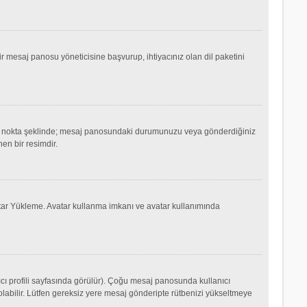
mesaj panosu yöneticisine başvurup, ihtiyacınız olan dil paketini
ok ya da nokta şeklinde; mesaj panosundaki durumunuzu veya gönderdiğiniz
nen bir resimdir.
Avatar Yükleme. Avatar kullanma imkanı ve avatar kullanımında
cı profili sayfasında görülür). Çoğu mesaj panosunda kullanıcı
p olabilir. Lütfen gereksiz yere mesaj gönderipte rütbenizi yükseltmeye