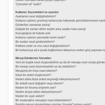
“Çerezleri sil” nedir?
Kullanıcı Seçenekleri ve ayarları
Ayarlarımı nasıl değiştirebilirim?
Kullanıcı adımın çevrimiçi kullanıcılar listesinde görüntülenmesini nası
Gösterilen zamanlar yanlış!
Değişik bir zaman dilimi seçtim ama saatler hala yanlış!
Konuştuğum dil listede yok!
Kullanıcı adımın yanındaki resim nedir?
Bir avatarı nasıl gösterebilirim?
Rütbem nedir ve onu nasıl değiştirebilirim?
Bir kullanıcıya ait e-posta bağlantısını tıklayınca neden giriş yapmam i
Mesaj Gönderme Sorunları
Yeni bir başlık nasıl oluşturabilirim ya da bir mesaja nasıl cevap gönde
Bir mesajı nasıl düzenleyebilir ya da silebilirim?
Mesajıma bir imza nasıl eklerim?
Nasıl bir anket oluştururum?
Neden daha fazla anket seçeneği ekleyemiyorum?
Bir anketi nasıl değiştirir veya silerim?
Neden bir foruma erişimim yok?
Neden dosya ekleri ekleyemiyorum?
Neden bir uyarı aldım?
Bir moderatöre mesajları nasıl bildirebilirim?
Başlığa mesaj gönderilirken görülen “Kaydet” butonu nedir?