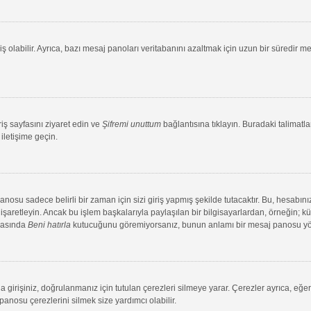
ş olabilir. Ayrıca, bazı mesaj panoları veritabanını azaltmak için uzun bir süredir me
riş sayfasını ziyaret edin ve
Şifremi unuttum
bağlantısına tıklayın. Buradaki talimatlar
iletişime geçin.
su sadece belirli bir zaman için sizi giriş yapmış şekilde tutacaktır. Bu, hesabınız
aretleyin. Ancak bu işlem başkalarıyla paylaşılan bir bilgisayarlardan, örneğin; kütü
ırasında
Beni hatırla
kutucuğunu göremiyorsanız, bunun anlamı bir mesaj panosu yönet
 girişiniz, doğrulanmanız için tutulan çerezleri silmeye yarar. Çerezler ayrıca, eğe
 panosu çerezlerini silmek size yardımcı olabilir.