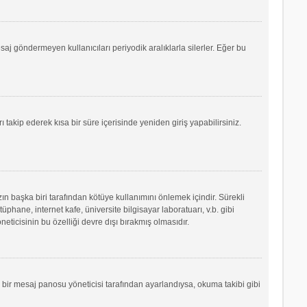
saj göndermeyen kullanıcıları periyodik aralıklarla silerler. Eğer bu
ı takip ederek kısa bir süre içerisinde yeniden giriş yapabilirsiniz.
ın başka biri tarafından kötüye kullanımını önlemek içindir. Sürekli
phane, internet kafe, üniversite bilgisayar laboratuarı, v.b. gibi
icisinin bu özelliği devre dışı bırakmış olmasıdır.
r bir mesaj panosu yöneticisi tarafından ayarlandıysa, okuma takibi gibi