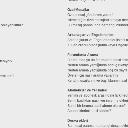
Özel Mesajlar
Özel mesaj gönderemiyorum!
İstemediğim özel mesajları almaya de
l önleyebilirim?
Bu mesaj panosunda herhangi birinden
Arkadaşlar ve Engellenenler
Arkadaşlarım ve Engellenenler listesi 
Kullanıcıları Arkadaşlarım veya Engellene
Forumlarda Arama
Bir forumda ya da forumlarda nasıl ara
steniyor?
Neden arama yaptığımda sonuç çıkmıy
Neden arama yaptığımda boş bir sayfa 
Üyeler için nasıl arama yaparım?
rebilirim?
Kendi mesajlarımı ve başlıklarımı nasıl 
Abonelikler ve Yer imleri
Yer imi ve abonelik arasındaki fark ned
Belirli başlıkları nasıl yer imlerine ek
Belirli bir foruma nasıl abone olurum?
Aboneliklerimi nasıl silerim?
Dosya ekleri
Bu mesaj panosunda hangi dosya ekleri