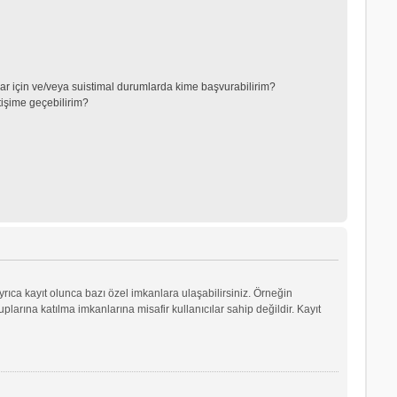
lar için ve/veya suistimal durumlarda kime başvurabilirim?
tişime geçebilirim?
yrıca kayıt olunca bazı özel imkanlara ulaşabilirsiniz. Örneğin
arına katılma imkanlarına misafir kullanıcılar sahip değildir. Kayıt