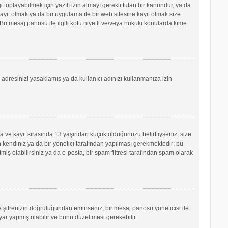
oplayabilmek için yazılı izin almayı gerekli tutan bir kanundur, ya da
e kayıt olmak ya da bu uygulama ile bir web sitesine kayıt olmak size
u mesaj panosu ile ilgili kötü niyetli ve/veya hukuki konularda kime
P adresinizi yasaklamış ya da kullanıcı adınızı kullanmanıza izin
sa ve kayıt sırasında 13 yaşından küçük olduğunuzu belirttiyseniz, size
 kendiniz ya da bir yönetici tarafından yapılması gerekmektedir; bu
tmiş olabilirsiniz ya da e-posta, bir spam filtresi tarafından spam olarak
ve şifrenizin doğruluğundan eminseniz, bir mesaj panosu yöneticisi ile
r yapmış olabilir ve bunu düzeltmesi gerekebilir.