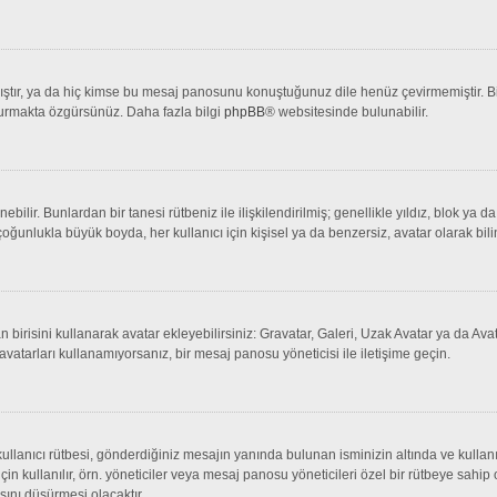
tır, ya da hiç kimse bu mesaj panosunu konuştuğunuz dile henüz çevirmemiştir. Bir 
şturmakta özgürsünüz. Daha fazla bilgi
phpBB
® websitesinde bulunabilir.
lenebilir. Bunlardan bir tanesi rütbeniz ile ilişkilendirilmiş; genellikle yıldız, bl
çoğunlukla büyük boyda, her kullanıcı için kişisel ya da benzersiz, avatar olarak bili
an birisini kullanarak avatar ekleyebilirsiniz: Gravatar, Galeri, Uzak Avatar ya da 
avatarları kullanamıyorsanız, bir mesaj panosu yöneticisi ile iletişime geçin.
llanıcı rütbesi, gönderdiğiniz mesajın yanında bulunan isminizin altında ve kullanı
 için kullanılır, örn. yöneticiler veya mesaj panosu yöneticileri özel bir rütbeye sahi
sını düşürmesi olacaktır.