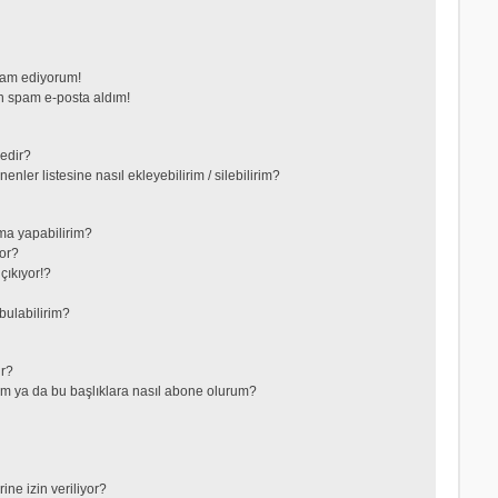
vam ediyorum!
 spam e-posta aldım!
nedir?
nler listesine nasıl ekleyebilirim / silebilirim?
ma yapabilirim?
or?
çıkıyor!?
bulabilirim?
ir?
lerim ya da bu başlıklara nasıl abone olurum?
ne izin veriliyor?