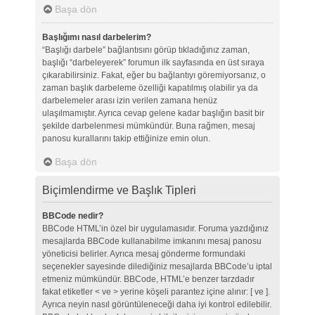
Başa dön
Başlığımı nasıl darbelerim?
“Başlığı darbele” bağlantısını görüp tıkladığınız zaman,
başlığı “darbeleyerek” forumun ilk sayfasında en üst sıraya
çıkarabilirsiniz. Fakat, eğer bu bağlantıyı göremiyorsanız, o
zaman başlık darbeleme özelliği kapatılmış olabilir ya da
darbelemeler arası izin verilen zamana henüz
ulaşılmamıştır. Ayrıca cevap gelene kadar başlığın basit bir
şekilde darbelenmesi mümkündür. Buna rağmen, mesaj
panosu kurallarını takip ettiğinize emin olun.
Başa dön
Biçimlendirme ve Başlık Tipleri
BBCode nedir?
BBCode HTML’in özel bir uygulamasıdır. Foruma yazdığınız
mesajlarda BBCode kullanabilme imkanını mesaj panosu
yöneticisi belirler. Ayrıca mesaj gönderme formundaki
seçenekler sayesinde dilediğiniz mesajlarda BBCode’u iptal
etmeniz mümkündür. BBCode, HTML’e benzer tarzdadır
fakat etiketler < ve > yerine köşeli parantez içine alınır: [ ve ].
Ayrıca neyin nasıl görüntüleneceği daha iyi kontrol edilebilir.