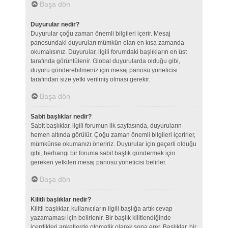
Başa dön
Duyurular nedir?
Duyurular çoğu zaman önemli bilgileri içerir. Mesaj
panosundaki duyuruları mümkün olan en kısa zamanda
okumalısınız. Duyurular, ilgili forumdaki başlıkların en üst
tarafında görüntülenir. Global duyurularda olduğu gibi,
duyuru gönderebilmeniz için mesaj panosu yöneticisi
tarafından size yetki verilmiş olması gerekir.
Başa dön
Sabit başlıklar nedir?
Sabit başlıklar, ilgili forumun ilk sayfasında, duyuruların
hemen altında görülür. Çoğu zaman önemli bilgileri içerirler,
mümkünse okumanızı öneririz. Duyurular için geçerli olduğu
gibi, herhangi bir foruma sabit başlık göndermek için
gereken yetkileri mesaj panosu yöneticisi belirler.
Başa dön
Kilitli başlıklar nedir?
Kilitli başlıklar, kullanıcıların ilgili başlığa artık cevap
yazamaması için belirlenir. Bir başlık kilitlendiğinde
içerdikleri anketlerde otomatik olarak sona erer. Başlıklar, bir