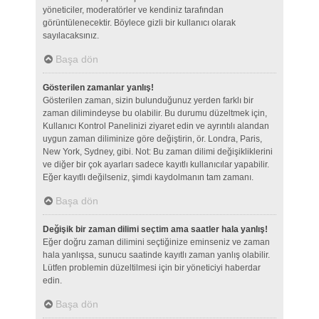
yöneticiler, moderatörler ve kendiniz tarafından
görüntülenecektir. Böylece gizli bir kullanıcı olarak
sayılacaksınız.
Başa dön
Gösterilen zamanlar yanlış!
Gösterilen zaman, sizin bulunduğunuz yerden farklı bir
zaman dilimindeyse bu olabilir. Bu durumu düzeltmek için,
Kullanıcı Kontrol Panelinizi ziyaret edin ve ayrıntılı alandan
uygun zaman diliminize göre değiştirin, ör. Londra, Paris,
New York, Sydney, gibi. Not: Bu zaman dilimi değişikliklerini
ve diğer bir çok ayarları sadece kayıtlı kullanıcılar yapabilir.
Eğer kayıtlı değilseniz, şimdi kaydolmanın tam zamanı.
Başa dön
Değişik bir zaman dilimi seçtim ama saatler hala yanlış!
Eğer doğru zaman dilimini seçtiğinize eminseniz ve zaman
hala yanlışsa, sunucu saatinde kayıtlı zaman yanlış olabilir.
Lütfen problemin düzeltilmesi için bir yöneticiyi haberdar
edin.
Başa dön