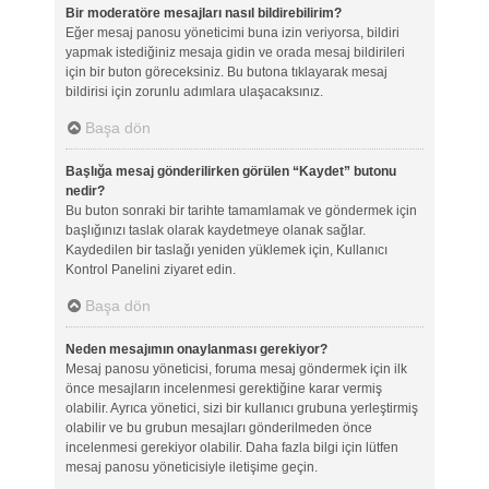
Bir moderatöre mesajları nasıl bildirebilirim?
Eğer mesaj panosu yöneticimi buna izin veriyorsa, bildiri
yapmak istediğiniz mesaja gidin ve orada mesaj bildirileri
için bir buton göreceksiniz. Bu butona tıklayarak mesaj
bildirisi için zorunlu adımlara ulaşacaksınız.
Başa dön
Başlığa mesaj gönderilirken görülen “Kaydet” butonu
nedir?
Bu buton sonraki bir tarihte tamamlamak ve göndermek için
başlığınızı taslak olarak kaydetmeye olanak sağlar.
Kaydedilen bir taslağı yeniden yüklemek için, Kullanıcı
Kontrol Panelini ziyaret edin.
Başa dön
Neden mesajımın onaylanması gerekiyor?
Mesaj panosu yöneticisi, foruma mesaj göndermek için ilk
önce mesajların incelenmesi gerektiğine karar vermiş
olabilir. Ayrıca yönetici, sizi bir kullanıcı grubuna yerleştirmiş
olabilir ve bu grubun mesajları gönderilmeden önce
incelenmesi gerekiyor olabilir. Daha fazla bilgi için lütfen
mesaj panosu yöneticisiyle iletişime geçin.