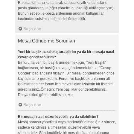
E-posta formunu kullanarak sadece kayıtlı kullanıcılar e-
posta gönderebilir (eğer yönetici bu özelliği aktifleştirdiyse).
Bunun sebebi, e-posta sisteminin anonim kullanıcılar
tarafından suistimal edilmesini önlemektir.
Başa dön
Mesaj Gönderme Sorunları
Yeni bir başlık nasıl oluşturabilirim ya da bir mesaja nasıl
cevap gönderebilirim?
Bir foruma yeni bir başlık göndermek için, "Yeni Başlık"
bağlantısına, bir başlığa cevap göndermek içinse, "Cevap
Gönder" bağlantısına tıklayın. Bir mesaj göndermeden önce
kayıt olmanız gerekebilir. Forum ve başlık ekranlarının alt
kısımlarında her forum için mevcut olan izinlerin bir listesini
görebilirsiniz. Örneğin: Yeni başlıklar gönderebilirsiniz,
Dosya ekleri gönderebilirsiniz, v.b.
Başa dön
Bir mesajı nasıl düzenleyebilir ya da silebilirim?
Mesaj panosu yöneticisi veya moderatör olmadığınız sürece,
sadece kendinize ait mesajları düzenleyebilir veya
silebilirsiniz. Gönderdiğiniz bir mesajı düzenle butonuna