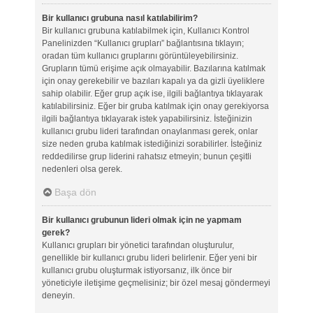
Bir kullanıcı grubuna nasıl katılabilirim?
Bir kullanıcı grubuna katılabilmek için, Kullanıcı Kontrol
Panelinizden “Kullanıcı grupları” bağlantısına tıklayın;
oradan tüm kullanıcı gruplarını görüntüleyebilirsiniz.
Grupların tümü erişime açık olmayabilir. Bazılarına katılmak
için onay gerekebilir ve bazıları kapalı ya da gizli üyeliklere
sahip olabilir. Eğer grup açık ise, ilgili bağlantıya tıklayarak
katılabilirsiniz. Eğer bir gruba katılmak için onay gerekiyorsa
ilgili bağlantıya tıklayarak istek yapabilirsiniz. İsteğinizin
kullanıcı grubu lideri tarafından onaylanması gerek, onlar
size neden gruba katılmak istediğinizi sorabilirler. İsteğiniz
reddedilirse grup liderini rahatsız etmeyin; bunun çeşitli
nedenleri olsa gerek.
Başa dön
Bir kullanıcı grubunun lideri olmak için ne yapmam
gerek?
Kullanıcı grupları bir yönetici tarafından oluşturulur,
genellikle bir kullanıcı grubu lideri belirlenir. Eğer yeni bir
kullanıcı grubu oluşturmak istiyorsanız, ilk önce bir
yöneticiyle iletişime geçmelisiniz; bir özel mesaj göndermeyi
deneyin.