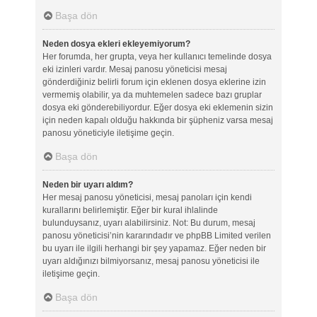
Başa dön
Neden dosya ekleri ekleyemiyorum?
Her forumda, her grupta, veya her kullanıcı temelinde dosya
eki izinleri vardır. Mesaj panosu yöneticisi mesaj
gönderdiğiniz belirli forum için eklenen dosya eklerine izin
vermemiş olabilir, ya da muhtemelen sadece bazı gruplar
dosya eki gönderebiliyordur. Eğer dosya eki eklemenin sizin
için neden kapalı olduğu hakkında bir şüpheniz varsa mesaj
panosu yöneticiyle iletişime geçin.
Başa dön
Neden bir uyarı aldım?
Her mesaj panosu yöneticisi, mesaj panoları için kendi
kurallarını belirlemiştir. Eğer bir kural ihlalinde
bulunduysanız, uyarı alabilirsiniz. Not: Bu durum, mesaj
panosu yöneticisi’nin kararındadır ve phpBB Limited verilen
bu uyarı ile ilgili herhangi bir şey yapamaz. Eğer neden bir
uyarı aldığınızı bilmiyorsanız, mesaj panosu yöneticisi ile
iletişime geçin.
Başa dön