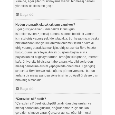
Yine de, eğer şifenizi sıfırlayamazsanız, bir mesaj panosu
yöneticisi ile iletişime geçin.
Başa dön
Neden otomatik olarak çıkışım yapılıyor?
Eğer giriş yaparken
Beni hatırla
kutucuğunu
işaretlemezseniz, mesaj panosu sadece belirli bir zaman
için sizi giriş yapmış şekilde tutacaktır. Bu, hesabınızın başka
biri tarafından kötüye kullanımını önlemek içindir. Sürekli
giriş yapmış olarak kalmak için, giriş sırasında
Beni hatırla
kutucuğunu işaretleyin. Ancak bu işlem başkalarıyla
paylaşılan bir bilgisayarlardan, örneğin; kütüphane, internet
kafe, üniversite bilgisayar laboratuarı, v.b. gibi yerlerden
mesaj panosuna erişim yaptığınızda önerilmez. Eğer giriş
sırasında
Beni hatırla
kutucuğunu göremiyorsanız, bunun
anlamı bir mesaj panosu yöneticisinin bu özelliği devre dışı
bırakmış olmasıdır.
Başa dön
“Çerezleri sil” nedir?
“Çerezleri sil” özelliği, phpBB tarafından oluşturulan ve
mesaj panosuna girişiniz, doğrulanmanız için tutulan
çerezleri silmeye yarar. Çerezler ayrıca, eğer bir mesaj