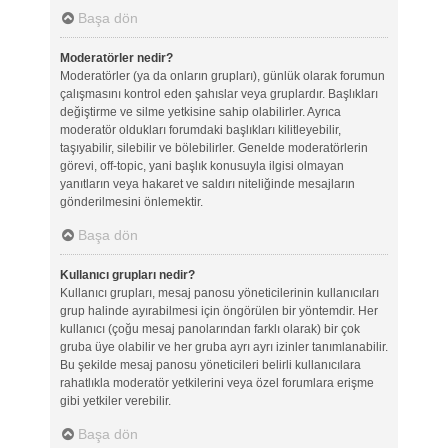
Başa dön
Moderatörler nedir?
Moderatörler (ya da onların grupları), günlük olarak forumun
çalışmasını kontrol eden şahıslar veya gruplardır. Başlıkları
değiştirme ve silme yetkisine sahip olabilirler. Ayrıca
moderatör oldukları forumdaki başlıkları kilitleyebilir,
taşıyabilir, silebilir ve bölebilirler. Genelde moderatörlerin
görevi, off-topic, yani başlık konusuyla ilgisi olmayan
yanıtların veya hakaret ve saldırı niteliğinde mesajların
gönderilmesini önlemektir.
Başa dön
Kullanıcı grupları nedir?
Kullanıcı grupları, mesaj panosu yöneticilerinin kullanıcıları
grup halinde ayırabilmesi için öngörülen bir yöntemdir. Her
kullanıcı (çoğu mesaj panolarından farklı olarak) bir çok
gruba üye olabilir ve her gruba ayrı ayrı izinler tanımlanabilir.
Bu şekilde mesaj panosu yöneticileri belirli kullanıcılara
rahatlıkla moderatör yetkilerini veya özel forumlara erişme
gibi yetkiler verebilir.
Başa dön