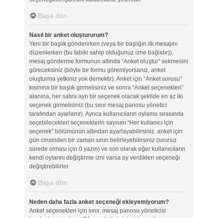
Başa dön
Nasıl bir anket oluştururum?
Yeni bir başlık gönderirken (veya bir başlığın ilk mesajını
düzenlerken (bu tabiki sahip olduğunuz izne bağlıdır)),
mesaj gönderme formunun altında “Anket oluştur” sekmesini
göreceksiniz (böyle bir formu göremiyorsanız, anket
oluşturma yetkiniz yok demektir). Anket için “Anket sorusu”
kısmına bir başlık girmelisiniz ve sonra “Anket seçenekleri”
alanına, her satıra ayrı bir seçenek olacak şekilde en az iki
seçenek girmelisiniz (bu sınır mesaj panosu yönetici
tarafından ayarlanır). Ayrıca kullanıcıların oylama sırasında
seçebilecekleri seçeneklerin sayısını “Her kullanıcı için
seçenek” bölümünün altından ayarlayabilirsiniz, anket için
gün cinsinden bir zaman sınırı belirleyebilirsiniz (sınırsız
sürede olması için 0 yazın) ve son olarak eğer kullanıcıların
kendi oylarını değiştirme izni varsa oy verdikleri seçeneği
değiştirebilirler.
Başa dön
Neden daha fazla anket seçeneği ekleyemiyorum?
Anket seçenekleri için sınır, mesaj panosu yöneticisi