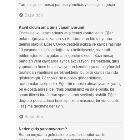
Yardım için bir mesaj panosu yöneticisiyle iletişime geçin.
Başa dön
Kayıt oldum ama giriş yapamıyorum!
Öncelikle, kullanıcı adınızı ve şifrenizi kontrol edin. Eğer
onlar doğruysa, o zaman şu iki durumdan biri meydana
gelmiş olabilir. Eğer COPPA desteği açıksa ve kayıt sırasında
13 yaşından küçük olduğunuzu belirttiyseniz, size tarif
edilen işlemleri uygulamanız gerekmektedir. Bazı mesaj
panoları yeni kayıtlarda ayrıca aktivasyon istemektedir, giriş
yapmadan önce bu aktivasyonun kendiniz ya da bir yönetici
tarafından yapılması gerekmektedir; bu bilgi kayıt sırasında
gösterilmiştir. Eğer size bir e-posta gönderildiyse,
açıklamaları takip edin. Eğer bir e-posta almadıysanız, yanlış
bir e-posta adresi belirtmiş olabilirsiniz ya da e-posta, bir
spam filtresi tarafından spam olarak seçilmiş olabilir. Eğer
doğru e-posta adresi belirttiğinize eminseniz, bir yönetici ile
iletişime geçmeyi deneyin.
Başa dön
Neden giriş yapamıyorum?
Bunun meydana gelmesinde çeşitli sebepler vardır.