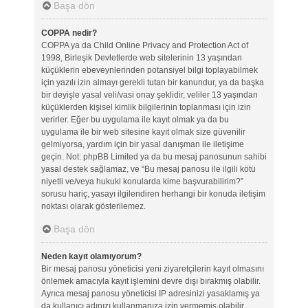
Başa dön
COPPA nedir?
COPPA ya da Child Online Privacy and Protection Act of
1998, Birleşik Devletlerde web sitelerinin 13 yaşından
küçüklerin ebeveynlerinden potansiyel bilgi toplayabilmek
için yazılı izin almayı gerekli tutan bir kanundur, ya da başka
bir deyişle yasal veli/vasi onay şeklidir, veliler 13 yaşından
küçüklerden kişisel kimlik bilgilerinin toplanması için izin
verirler. Eğer bu uygulama ile kayıt olmak ya da bu
uygulama ile bir web sitesine kayıt olmak size güvenilir
gelmiyorsa, yardım için bir yasal danışman ile iletişime
geçin. Not: phpBB Limited ya da bu mesaj panosunun sahibi
yasal destek sağlamaz, ve “Bu mesaj panosu ile ilgili kötü
niyetli ve/veya hukuki konularda kime başvurabilirim?”
sorusu hariç, yasayı ilgilendiren herhangi bir konuda iletişim
noktası olarak gösterilemez.
Başa dön
Neden kayıt olamıyorum?
Bir mesaj panosu yöneticisi yeni ziyaretçilerin kayıt olmasını
önlemek amacıyla kayıt işlemini devre dışı bırakmış olabilir.
Ayrıca mesaj panosu yöneticisi IP adresinizi yasaklamış ya
da kullanıcı adınızı kullanmanıza izin vermemiş olabilir.