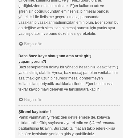
Öncelikle, kullanıcı adınız ve şifrenizi doğru olarak
girdiğinizden emin olmalısınız. Eğer kullanıcı adı ve
şifrenizin doğruluğundan eminseniz, bir mesaj panosu
yöneticisi ile iletişime geçerek mesaj panosundan
yasaklanıp yasaklanmadığınızdan emin olun. Eğer sorun bu
da değilse web sitesi sahibi mesaj panosu için yanlış ayar
yapmış olabilir ve bunu düzeltmesi gerekebilir.
Başa dön
Daha önce kayıt olmuştum ama artık giriş
yapamıyorum?!
Bazı sebeplerden dolayı bir yönetici hesabınızı deaktif etmiş
ya da silmiş olabilir. Ayrıca, bazı mesaj panoları veritabanını
azaltmak için uzun bir süredir mesaj göndermeyen
kullanıcıları periyodik aralıklarla silerler. Eğer bu olmuşsa,
tekrar kayıt olmayı deneyin ve tartışmalara katılın.
Başa dön
Şifremi kaybettim!
Panik yapmayın! Şifreniz geri getirelemese de, kolayca
sıfırlanabilir. Giriş sayfasını ziyaret edin ve
Şifremi unuttum
bağlantısına tıklayın. Buradaki talimatları takip ederek kısa
bir süre içerisinde yeniden giriş yapabilirsiniz.