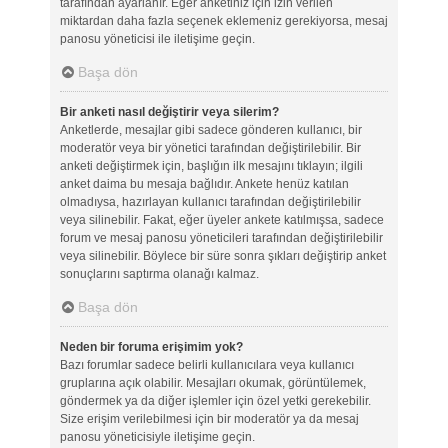
tarafından ayarlanır. Eğer anketiniz için izin verilen
miktardan daha fazla seçenek eklemeniz gerekiyorsa, mesaj
panosu yöneticisi ile iletişime geçin.
Başa dön
Bir anketi nasıl değiştirir veya silerim?
Anketlerde, mesajlar gibi sadece gönderen kullanıcı, bir
moderatör veya bir yönetici tarafından değiştirilebilir. Bir
anketi değiştirmek için, başlığın ilk mesajını tıklayın; ilgili
anket daima bu mesaja bağlıdır. Ankete henüz katılan
olmadıysa, hazırlayan kullanıcı tarafından değiştirilebilir
veya silinebilir. Fakat, eğer üyeler ankete katılmışsa, sadece
forum ve mesaj panosu yöneticileri tarafından değiştirilebilir
veya silinebilir. Böylece bir süre sonra şıkları değiştirip anket
sonuçlarını saptırma olanağı kalmaz.
Başa dön
Neden bir foruma erişimim yok?
Bazı forumlar sadece belirli kullanıcılara veya kullanıcı
gruplarına açık olabilir. Mesajları okumak, görüntülemek,
göndermek ya da diğer işlemler için özel yetki gerekebilir.
Size erişim verilebilmesi için bir moderatör ya da mesaj
panosu yöneticisiyle iletişime geçin.