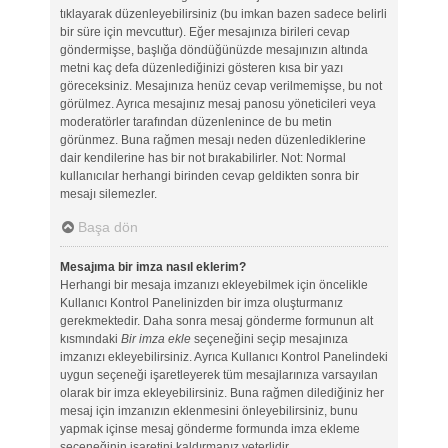
tıklayarak düzenleyebilirsiniz (bu imkan bazen sadece belirli
bir süre için mevcuttur). Eğer mesajınıza birileri cevap
göndermişse, başlığa döndüğünüzde mesajınızın altında
metni kaç defa düzenlediğinizi gösteren kısa bir yazı
göreceksiniz. Mesajınıza henüz cevap verilmemişse, bu not
görülmez. Ayrıca mesajınız mesaj panosu yöneticileri veya
moderatörler tarafından düzenlenince de bu metin
görünmez. Buna rağmen mesajı neden düzenlediklerine
dair kendilerine has bir not bırakabilirler. Not: Normal
kullanıcılar herhangi birinden cevap geldikten sonra bir
mesajı silemezler.
Başa dön
Mesajıma bir imza nasıl eklerim?
Herhangi bir mesaja imzanızı ekleyebilmek için öncelikle
Kullanıcı Kontrol Panelinizden bir imza oluşturmanız
gerekmektedir. Daha sonra mesaj gönderme formunun alt
kısmındaki
Bir imza ekle
seçeneğini seçip mesajınıza
imzanızı ekleyebilirsiniz. Ayrıca Kullanıcı Kontrol Panelindeki
uygun seçeneği işaretleyerek tüm mesajlarınıza varsayılan
olarak bir imza ekleyebilirsiniz. Buna rağmen dilediğiniz her
mesaj için imzanızın eklenmesini önleyebilirsiniz, bunu
yapmak içinse mesaj gönderme formunda imza ekleme
seçeneğinin işaretini kaldırmanız yeterlidir.