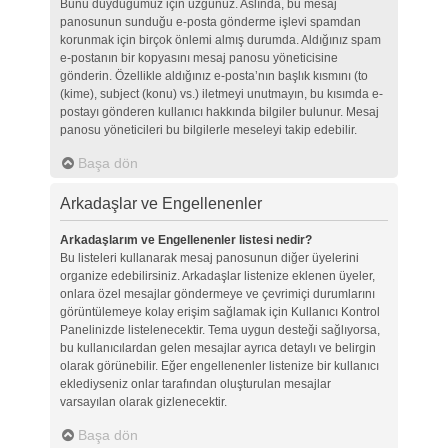
Bunu duyduğumuz için üzgünüz. Aslında, bu mesaj
panosunun sunduğu e-posta gönderme işlevi spamdan
korunmak için birçok önlemi almış durumda. Aldığınız spam
e-postanın bir kopyasını mesaj panosu yöneticisine
gönderin. Özellikle aldığınız e-posta’nın başlık kısmını (to
(kime), subject (konu) vs.) iletmeyi unutmayın, bu kısımda e-
postayı gönderen kullanıcı hakkında bilgiler bulunur. Mesaj
panosu yöneticileri bu bilgilerle meseleyi takip edebilir.
Başa dön
Arkadaşlar ve Engellenenler
Arkadaşlarım ve Engellenenler listesi nedir?
Bu listeleri kullanarak mesaj panosunun diğer üyelerini
organize edebilirsiniz. Arkadaşlar listenize eklenen üyeler,
onlara özel mesajlar göndermeye ve çevrimiçi durumlarını
görüntülemeye kolay erişim sağlamak için Kullanıcı Kontrol
Panelinizde listelenecektir. Tema uygun desteği sağlıyorsa,
bu kullanıcılardan gelen mesajlar ayrıca detaylı ve belirgin
olarak görünebilir. Eğer engellenenler listenize bir kullanıcı
eklediyseniz onlar tarafından oluşturulan mesajlar
varsayılan olarak gizlenecektir.
Başa dön