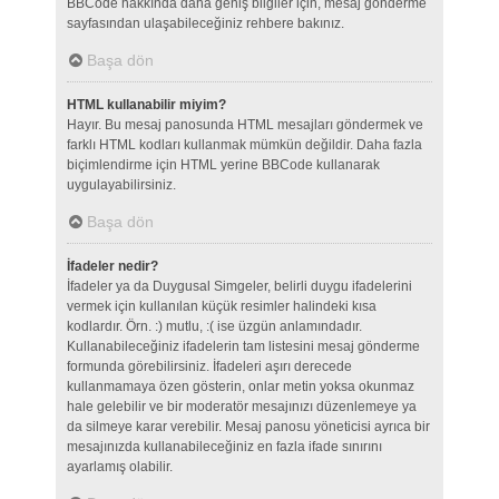
BBCode hakkında daha geniş bilgiler için, mesaj gönderme
sayfasından ulaşabileceğiniz rehbere bakınız.
Başa dön
HTML kullanabilir miyim?
Hayır. Bu mesaj panosunda HTML mesajları göndermek ve
farklı HTML kodları kullanmak mümkün değildir. Daha fazla
biçimlendirme için HTML yerine BBCode kullanarak
uygulayabilirsiniz.
Başa dön
İfadeler nedir?
İfadeler ya da Duygusal Simgeler, belirli duygu ifadelerini
vermek için kullanılan küçük resimler halindeki kısa
kodlardır. Örn. :) mutlu, :( ise üzgün anlamındadır.
Kullanabileceğiniz ifadelerin tam listesini mesaj gönderme
formunda görebilirsiniz. İfadeleri aşırı derecede
kullanmamaya özen gösterin, onlar metin yoksa okunmaz
hale gelebilir ve bir moderatör mesajınızı düzenlemeye ya
da silmeye karar verebilir. Mesaj panosu yöneticisi ayrıca bir
mesajınızda kullanabileceğiniz en fazla ifade sınırını
ayarlamış olabilir.