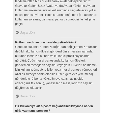
farklı metottan birisini kullanarak avatar ekleyebilirsiniz:
Gravatar, Galeri, Uzak Avatar ya da Avatar Yükleme. Avatar
kullanma imkanı ve avatar kullanımında seçilebilecek yollar
mesaj panosu yöneticisinin kararına bağlıdır. Eğer avatarları
kullanamıyorsanız, bir mesaj panosu yöneticisi ile iletişime
geçin.
Başa dön
Rütbem nedir ve onu nasıl değiştirebilirim?
Genelde kullanıcı rütbenizi doğrudan değiştirmeniz mümkün
değildir (kullanıcı rütbesi, gönderdiğiniz mesajın yanında
bulunan isminizin altında ve kullanıcı profili sayfasında
görülür). Çoğu mesaj panosunda kullanıcı rütbeleri,
gönderilen mesajların sayısını veya yetkili üyeleri belirlemek
için kullanılır, örn. yöneticiler veya mesaj panosu yöneticileri
özel bir rütbeye sahip olabilir. Lütfen gereksiz yere mesaj
gönderipte rütbenizi yükseltmeye çalışmayın, elde
edeceğiniz tek sonuç, yöneticilerin mesajlarınızın sayısını
düşürmesi olacaktır.
Başa dön
Bir kullanıcıya ait e-posta bağlantısını tıklayınca neden
giriş yapmam isteniyor?