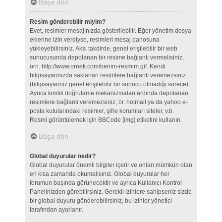
Başa dön
Resim gönderebilir miyim?
Evet, resimler mesajınızda gösterilebilir. Eğer yönetim dosya
eklerine izin verdiyse, resimleri mesaj panosuna
yükleyebilirsiniz. Aksi takdirde, genel erişilebilir bir web
sunucusunda depolanan bir resime bağlantı vermelisiniz,
örn. http://www.ornek.com/benim-resmim.gif. Kendi
bilgisayarınızda saklanan resimlere bağlantı veremezsiniz
(bilgisayarınız genel erişilebilir bir sunucu olmadığı sürece).
Ayrıca kimlik doğrulama mekanizmaları ardında depolanan
resimlere bağlantı veremezsiniz, ör. hotmail ya da yahoo e-
posta kutularındaki resimler, şifre korumları siteler, v.b.
Resmi görüntülemek için BBCode [img] etiketini kullanın.
Başa dön
Global duyurular nedir?
Global duyurular önemli bilgiler içerir ve onları mümkün olan
en kısa zamanda okumalısınız. Global duyurular her
forumun başında görünecektir ve ayrıca Kullanıcı Kontrol
Panelinizden görebilirsiniz. Gerekli izinlere sahipseniz sizde
bir global duyuru gönderebilirsiniz, bu izinler yönetici
tarafından ayarlanır.