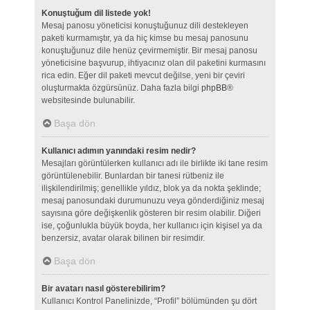
Konuştuğum dil listede yok!
Mesaj panosu yöneticisi konuştuğunuz dili destekleyen
paketi kurmamıştır, ya da hiç kimse bu mesaj panosunu
konuştuğunuz dile henüz çevirmemiştir. Bir mesaj panosu
yöneticisine başvurup, ihtiyacınız olan dil paketini kurmasını
rica edin. Eğer dil paketi mevcut değilse, yeni bir çeviri
oluşturmakta özgürsünüz. Daha fazla bilgi
phpBB
®
websitesinde bulunabilir.
Başa dön
Kullanıcı adımın yanındaki resim nedir?
Mesajları görüntülerken kullanıcı adı ile birlikte iki tane resim
görüntülenebilir. Bunlardan bir tanesi rütbeniz ile
ilişkilendirilmiş; genellikle yıldız, blok ya da nokta şeklinde;
mesaj panosundaki durumunuzu veya gönderdiğiniz mesaj
sayısına göre değişkenlik gösteren bir resim olabilir. Diğeri
ise, çoğunlukla büyük boyda, her kullanıcı için kişisel ya da
benzersiz, avatar olarak bilinen bir resimdir.
Başa dön
Bir avatarı nasıl gösterebilirim?
Kullanıcı Kontrol Panelinizde, “Profil” bölümünden şu dört