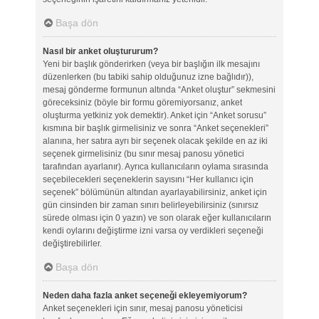
Başa dön
Nasıl bir anket oluştururum?
Yeni bir başlık gönderirken (veya bir başlığın ilk mesajını
düzenlerken (bu tabiki sahip olduğunuz izne bağlıdır)),
mesaj gönderme formunun altında “Anket oluştur” sekmesini
göreceksiniz (böyle bir formu göremiyorsanız, anket
oluşturma yetkiniz yok demektir). Anket için “Anket sorusu”
kısmına bir başlık girmelisiniz ve sonra “Anket seçenekleri”
alanına, her satıra ayrı bir seçenek olacak şekilde en az iki
seçenek girmelisiniz (bu sınır mesaj panosu yönetici
tarafından ayarlanır). Ayrıca kullanıcıların oylama sırasında
seçebilecekleri seçeneklerin sayısını “Her kullanıcı için
seçenek” bölümünün altından ayarlayabilirsiniz, anket için
gün cinsinden bir zaman sınırı belirleyebilirsiniz (sınırsız
sürede olması için 0 yazın) ve son olarak eğer kullanıcıların
kendi oylarını değiştirme izni varsa oy verdikleri seçeneği
değiştirebilirler.
Başa dön
Neden daha fazla anket seçeneği ekleyemiyorum?
Anket seçenekleri için sınır, mesaj panosu yöneticisi