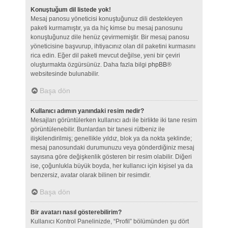
Konuştuğum dil listede yok!
Mesaj panosu yöneticisi konuştuğunuz dili destekleyen
paketi kurmamıştır, ya da hiç kimse bu mesaj panosunu
konuştuğunuz dile henüz çevirmemiştir. Bir mesaj panosu
yöneticisine başvurup, ihtiyacınız olan dil paketini kurmasını
rica edin. Eğer dil paketi mevcut değilse, yeni bir çeviri
oluşturmakta özgürsünüz. Daha fazla bilgi
phpBB
®
websitesinde bulunabilir.
Başa dön
Kullanıcı adımın yanındaki resim nedir?
Mesajları görüntülerken kullanıcı adı ile birlikte iki tane resim
görüntülenebilir. Bunlardan bir tanesi rütbeniz ile
ilişkilendirilmiş; genellikle yıldız, blok ya da nokta şeklinde;
mesaj panosundaki durumunuzu veya gönderdiğiniz mesaj
sayısına göre değişkenlik gösteren bir resim olabilir. Diğeri
ise, çoğunlukla büyük boyda, her kullanıcı için kişisel ya da
benzersiz, avatar olarak bilinen bir resimdir.
Başa dön
Bir avatarı nasıl gösterebilirim?
Kullanıcı Kontrol Panelinizde, “Profil” bölümünden şu dört