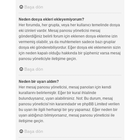
Başa dön
Neden dosya ekleri ekleyemiyorum?
Her forumda, her grupta, veya her kullanıcı temelinde dosya
eki izinleri vardır. Mesaj panosu yöneticisi mesaj
gönderdiğiniz belirli forum için eklenen dosya eklerine izin
vermemiş olabilir, ya da muhtemelen sadece bazı gruplar
dosya eki gönderebiliyordur. Eğer dosya eki eklemenin sizin
için neden kapalı olduğu hakkında bir şüpheniz varsa mesaj
panosu yöneticiyle iletişime geçin.
Başa dön
Neden bir uyarı aldım?
Her mesaj panosu yöneticisi, mesaj panoları için kendi
kurallarını belirlemiştir. Eğer bir kural ihlalinde
bulunduysanız, uyarı alabilirsiniz. Not: Bu durum, mesaj
panosu yöneticisi’nin kararındadır ve phpBB Limited verilen
bu uyarı ile ilgili herhangi bir şey yapamaz. Eğer neden bir
uyarı aldığınızı bilmiyorsanız, mesaj panosu yöneticisi ile
iletişime geçin.
Başa dön