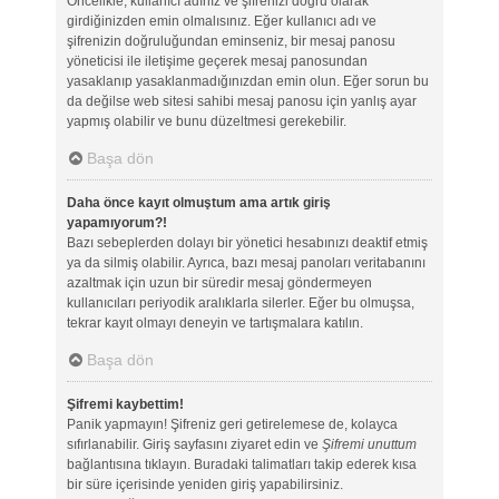
Öncelikle, kullanıcı adınız ve şifrenizi doğru olarak
girdiğinizden emin olmalısınız. Eğer kullanıcı adı ve
şifrenizin doğruluğundan eminseniz, bir mesaj panosu
yöneticisi ile iletişime geçerek mesaj panosundan
yasaklanıp yasaklanmadığınızdan emin olun. Eğer sorun bu
da değilse web sitesi sahibi mesaj panosu için yanlış ayar
yapmış olabilir ve bunu düzeltmesi gerekebilir.
Başa dön
Daha önce kayıt olmuştum ama artık giriş
yapamıyorum?!
Bazı sebeplerden dolayı bir yönetici hesabınızı deaktif etmiş
ya da silmiş olabilir. Ayrıca, bazı mesaj panoları veritabanını
azaltmak için uzun bir süredir mesaj göndermeyen
kullanıcıları periyodik aralıklarla silerler. Eğer bu olmuşsa,
tekrar kayıt olmayı deneyin ve tartışmalara katılın.
Başa dön
Şifremi kaybettim!
Panik yapmayın! Şifreniz geri getirelemese de, kolayca
sıfırlanabilir. Giriş sayfasını ziyaret edin ve
Şifremi unuttum
bağlantısına tıklayın. Buradaki talimatları takip ederek kısa
bir süre içerisinde yeniden giriş yapabilirsiniz.