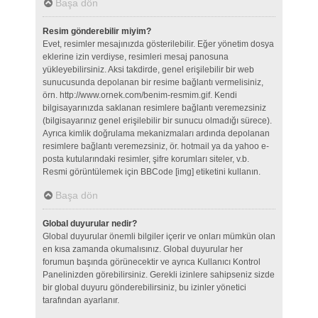
Başa dön
Resim gönderebilir miyim?
Evet, resimler mesajınızda gösterilebilir. Eğer yönetim dosya
eklerine izin verdiyse, resimleri mesaj panosuna
yükleyebilirsiniz. Aksi takdirde, genel erişilebilir bir web
sunucusunda depolanan bir resime bağlantı vermelisiniz,
örn. http://www.ornek.com/benim-resmim.gif. Kendi
bilgisayarınızda saklanan resimlere bağlantı veremezsiniz
(bilgisayarınız genel erişilebilir bir sunucu olmadığı sürece).
Ayrıca kimlik doğrulama mekanizmaları ardında depolanan
resimlere bağlantı veremezsiniz, ör. hotmail ya da yahoo e-
posta kutularındaki resimler, şifre korumları siteler, v.b.
Resmi görüntülemek için BBCode [img] etiketini kullanın.
Başa dön
Global duyurular nedir?
Global duyurular önemli bilgiler içerir ve onları mümkün olan
en kısa zamanda okumalısınız. Global duyurular her
forumun başında görünecektir ve ayrıca Kullanıcı Kontrol
Panelinizden görebilirsiniz. Gerekli izinlere sahipseniz sizde
bir global duyuru gönderebilirsiniz, bu izinler yönetici
tarafından ayarlanır.