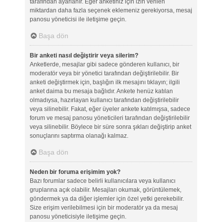
tarafından ayarlanır. Eğer anketiniz için izin verilen
miktardan daha fazla seçenek eklemeniz gerekiyorsa, mesaj
panosu yöneticisi ile iletişime geçin.
Başa dön
Bir anketi nasıl değiştirir veya silerim?
Anketlerde, mesajlar gibi sadece gönderen kullanıcı, bir
moderatör veya bir yönetici tarafından değiştirilebilir. Bir
anketi değiştirmek için, başlığın ilk mesajını tıklayın; ilgili
anket daima bu mesaja bağlıdır. Ankete henüz katılan
olmadıysa, hazırlayan kullanıcı tarafından değiştirilebilir
veya silinebilir. Fakat, eğer üyeler ankete katılmışsa, sadece
forum ve mesaj panosu yöneticileri tarafından değiştirilebilir
veya silinebilir. Böylece bir süre sonra şıkları değiştirip anket
sonuçlarını saptırma olanağı kalmaz.
Başa dön
Neden bir foruma erişimim yok?
Bazı forumlar sadece belirli kullanıcılara veya kullanıcı
gruplarına açık olabilir. Mesajları okumak, görüntülemek,
göndermek ya da diğer işlemler için özel yetki gerekebilir.
Size erişim verilebilmesi için bir moderatör ya da mesaj
panosu yöneticisiyle iletişime geçin.