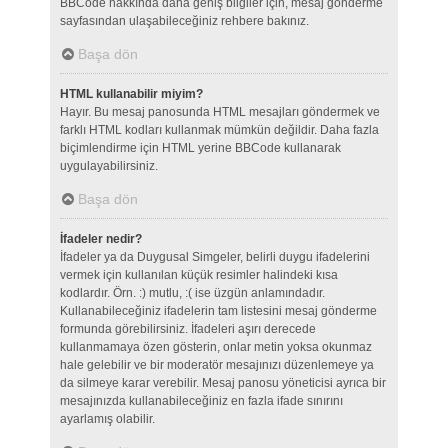
BBCode hakkında daha geniş bilgiler için, mesaj gönderme
sayfasından ulaşabileceğiniz rehbere bakınız.
Başa dön
HTML kullanabilir miyim?
Hayır. Bu mesaj panosunda HTML mesajları göndermek ve
farklı HTML kodları kullanmak mümkün değildir. Daha fazla
biçimlendirme için HTML yerine BBCode kullanarak
uygulayabilirsiniz.
Başa dön
İfadeler nedir?
İfadeler ya da Duygusal Simgeler, belirli duygu ifadelerini
vermek için kullanılan küçük resimler halindeki kısa
kodlardır. Örn. :) mutlu, :( ise üzgün anlamındadır.
Kullanabileceğiniz ifadelerin tam listesini mesaj gönderme
formunda görebilirsiniz. İfadeleri aşırı derecede
kullanmamaya özen gösterin, onlar metin yoksa okunmaz
hale gelebilir ve bir moderatör mesajınızı düzenlemeye ya
da silmeye karar verebilir. Mesaj panosu yöneticisi ayrıca bir
mesajınızda kullanabileceğiniz en fazla ifade sınırını
ayarlamış olabilir.