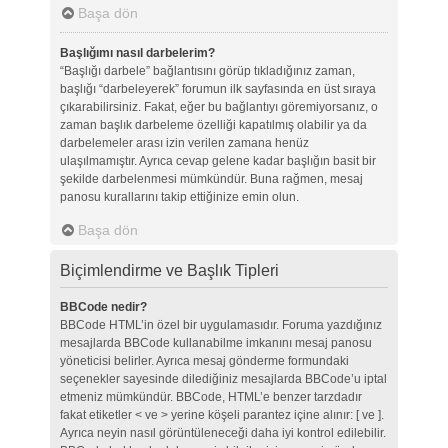
Başa dön
Başlığımı nasıl darbelerim?
“Başlığı darbele” bağlantısını görüp tıkladığınız zaman,
başlığı “darbeleyerek” forumun ilk sayfasında en üst sıraya
çıkarabilirsiniz. Fakat, eğer bu bağlantıyı göremiyorsanız, o
zaman başlık darbeleme özelliği kapatılmış olabilir ya da
darbelemeler arası izin verilen zamana henüz
ulaşılmamıştır. Ayrıca cevap gelene kadar başlığın basit bir
şekilde darbelenmesi mümkündür. Buna rağmen, mesaj
panosu kurallarını takip ettiğinize emin olun.
Başa dön
Biçimlendirme ve Başlık Tipleri
BBCode nedir?
BBCode HTML’in özel bir uygulamasıdır. Foruma yazdığınız
mesajlarda BBCode kullanabilme imkanını mesaj panosu
yöneticisi belirler. Ayrıca mesaj gönderme formundaki
seçenekler sayesinde dilediğiniz mesajlarda BBCode’u iptal
etmeniz mümkündür. BBCode, HTML’e benzer tarzdadır
fakat etiketler < ve > yerine köşeli parantez içine alınır: [ ve ].
Ayrıca neyin nasıl görüntüleneceği daha iyi kontrol edilebilir.