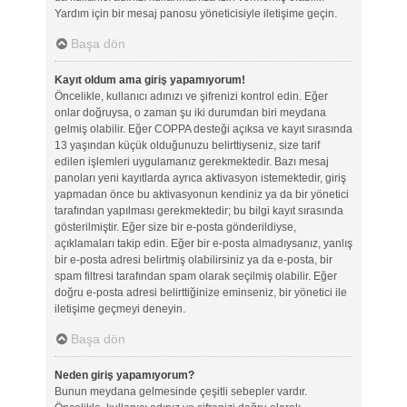
Yardım için bir mesaj panosu yöneticisiyle iletişime geçin.
Başa dön
Kayıt oldum ama giriş yapamıyorum!
Öncelikle, kullanıcı adınızı ve şifrenizi kontrol edin. Eğer
onlar doğruysa, o zaman şu iki durumdan biri meydana
gelmiş olabilir. Eğer COPPA desteği açıksa ve kayıt sırasında
13 yaşından küçük olduğunuzu belirttiyseniz, size tarif
edilen işlemleri uygulamanız gerekmektedir. Bazı mesaj
panoları yeni kayıtlarda ayrıca aktivasyon istemektedir, giriş
yapmadan önce bu aktivasyonun kendiniz ya da bir yönetici
tarafından yapılması gerekmektedir; bu bilgi kayıt sırasında
gösterilmiştir. Eğer size bir e-posta gönderildiyse,
açıklamaları takip edin. Eğer bir e-posta almadıysanız, yanlış
bir e-posta adresi belirtmiş olabilirsiniz ya da e-posta, bir
spam filtresi tarafından spam olarak seçilmiş olabilir. Eğer
doğru e-posta adresi belirttiğinize eminseniz, bir yönetici ile
iletişime geçmeyi deneyin.
Başa dön
Neden giriş yapamıyorum?
Bunun meydana gelmesinde çeşitli sebepler vardır.