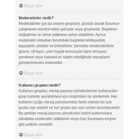
Başa dön
Moderatörler nedir?
Moderatörler (ya da onların grupları), günlük olarak forumun
çalışmasını kontrol eden şahıslar veya gruplardır. Başlıkları
değiştirme ve silme yetkisine sahip olabilirler. Ayrıca
moderatör oldukları forumdaki başlıkları kilitleyebilir,
taşıyabilir, silebilir ve bölebilirler. Genelde moderatörlerin
görevi, off-topic, yani başlık konusuyla ilgisi olmayan
yanıtların veya hakaret ve saldırı niteliğinde mesajların
gönderilmesini önlemektir.
Başa dön
Kullanıcı grupları nedir?
Kullanıcı grupları, mesaj panosu yöneticilerinin kullanıcıları
grup halinde ayırabilmesi için öngörülen bir yöntemdir. Her
kullanıcı (çoğu mesaj panolarından farklı olarak) bir çok
gruba üye olabilir ve her gruba ayrı ayrı izinler tanımlanabilir.
Bu şekilde mesaj panosu yöneticileri belirli kullanıcılara
rahatlıkla moderatör yetkilerini veya özel forumlara erişme
gibi yetkiler verebilir.
Başa dön