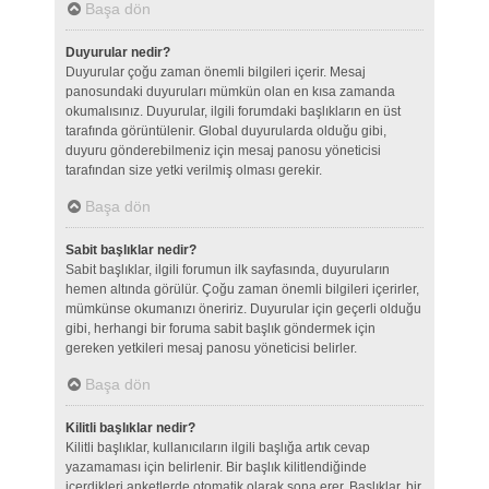
Başa dön
Duyurular nedir?
Duyurular çoğu zaman önemli bilgileri içerir. Mesaj
panosundaki duyuruları mümkün olan en kısa zamanda
okumalısınız. Duyurular, ilgili forumdaki başlıkların en üst
tarafında görüntülenir. Global duyurularda olduğu gibi,
duyuru gönderebilmeniz için mesaj panosu yöneticisi
tarafından size yetki verilmiş olması gerekir.
Başa dön
Sabit başlıklar nedir?
Sabit başlıklar, ilgili forumun ilk sayfasında, duyuruların
hemen altında görülür. Çoğu zaman önemli bilgileri içerirler,
mümkünse okumanızı öneririz. Duyurular için geçerli olduğu
gibi, herhangi bir foruma sabit başlık göndermek için
gereken yetkileri mesaj panosu yöneticisi belirler.
Başa dön
Kilitli başlıklar nedir?
Kilitli başlıklar, kullanıcıların ilgili başlığa artık cevap
yazamaması için belirlenir. Bir başlık kilitlendiğinde
içerdikleri anketlerde otomatik olarak sona erer. Başlıklar, bir