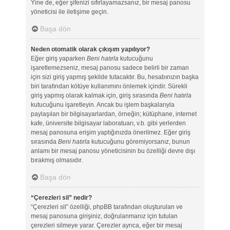
Yine de, eğer şifenizi sıfırlayamazsanız, bir mesaj panosu
yöneticisi ile iletişime geçin.
Başa dön
Neden otomatik olarak çıkışım yapılıyor?
Eğer giriş yaparken
Beni hatırla
kutucuğunu
işaretlemezseniz, mesaj panosu sadece belirli bir zaman
için sizi giriş yapmış şekilde tutacaktır. Bu, hesabınızın başka
biri tarafından kötüye kullanımını önlemek içindir. Sürekli
giriş yapmış olarak kalmak için, giriş sırasında
Beni hatırla
kutucuğunu işaretleyin. Ancak bu işlem başkalarıyla
paylaşılan bir bilgisayarlardan, örneğin; kütüphane, internet
kafe, üniversite bilgisayar laboratuarı, v.b. gibi yerlerden
mesaj panosuna erişim yaptığınızda önerilmez. Eğer giriş
sırasında
Beni hatırla
kutucuğunu göremiyorsanız, bunun
anlamı bir mesaj panosu yöneticisinin bu özelliği devre dışı
bırakmış olmasıdır.
Başa dön
“Çerezleri sil” nedir?
“Çerezleri sil” özelliği, phpBB tarafından oluşturulan ve
mesaj panosuna girişiniz, doğrulanmanız için tutulan
çerezleri silmeye yarar. Çerezler ayrıca, eğer bir mesaj