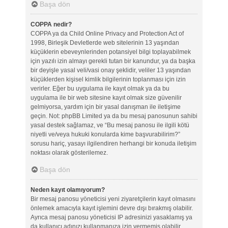
Başa dön
COPPA nedir?
COPPA ya da Child Online Privacy and Protection Act of
1998, Birleşik Devletlerde web sitelerinin 13 yaşından
küçüklerin ebeveynlerinden potansiyel bilgi toplayabilmek
için yazılı izin almayı gerekli tutan bir kanundur, ya da başka
bir deyişle yasal veli/vasi onay şeklidir, veliler 13 yaşından
küçüklerden kişisel kimlik bilgilerinin toplanması için izin
verirler. Eğer bu uygulama ile kayıt olmak ya da bu
uygulama ile bir web sitesine kayıt olmak size güvenilir
gelmiyorsa, yardım için bir yasal danışman ile iletişime
geçin. Not: phpBB Limited ya da bu mesaj panosunun sahibi
yasal destek sağlamaz, ve “Bu mesaj panosu ile ilgili kötü
niyetli ve/veya hukuki konularda kime başvurabilirim?”
sorusu hariç, yasayı ilgilendiren herhangi bir konuda iletişim
noktası olarak gösterilemez.
Başa dön
Neden kayıt olamıyorum?
Bir mesaj panosu yöneticisi yeni ziyaretçilerin kayıt olmasını
önlemek amacıyla kayıt işlemini devre dışı bırakmış olabilir.
Ayrıca mesaj panosu yöneticisi IP adresinizi yasaklamış ya
da kullanıcı adınızı kullanmanıza izin vermemiş olabilir.