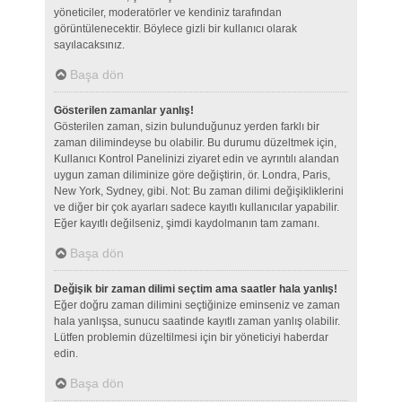
yöneticiler, moderatörler ve kendiniz tarafından
görüntülenecektir. Böylece gizli bir kullanıcı olarak
sayılacaksınız.
Başa dön
Gösterilen zamanlar yanlış!
Gösterilen zaman, sizin bulunduğunuz yerden farklı bir
zaman dilimindeyse bu olabilir. Bu durumu düzeltmek için,
Kullanıcı Kontrol Panelinizi ziyaret edin ve ayrıntılı alandan
uygun zaman diliminize göre değiştirin, ör. Londra, Paris,
New York, Sydney, gibi. Not: Bu zaman dilimi değişikliklerini
ve diğer bir çok ayarları sadece kayıtlı kullanıcılar yapabilir.
Eğer kayıtlı değilseniz, şimdi kaydolmanın tam zamanı.
Başa dön
Değişik bir zaman dilimi seçtim ama saatler hala yanlış!
Eğer doğru zaman dilimini seçtiğinize eminseniz ve zaman
hala yanlışsa, sunucu saatinde kayıtlı zaman yanlış olabilir.
Lütfen problemin düzeltilmesi için bir yöneticiyi haberdar
edin.
Başa dön