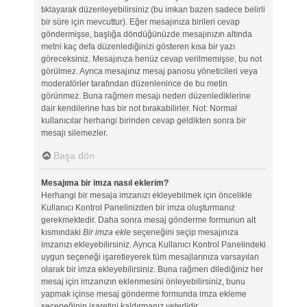
tıklayarak düzenleyebilirsiniz (bu imkan bazen sadece belirli
bir süre için mevcuttur). Eğer mesajınıza birileri cevap
göndermişse, başlığa döndüğünüzde mesajınızın altında
metni kaç defa düzenlediğinizi gösteren kısa bir yazı
göreceksiniz. Mesajınıza henüz cevap verilmemişse, bu not
görülmez. Ayrıca mesajınız mesaj panosu yöneticileri veya
moderatörler tarafından düzenlenince de bu metin
görünmez. Buna rağmen mesajı neden düzenlediklerine
dair kendilerine has bir not bırakabilirler. Not: Normal
kullanıcılar herhangi birinden cevap geldikten sonra bir
mesajı silemezler.
Başa dön
Mesajıma bir imza nasıl eklerim?
Herhangi bir mesaja imzanızı ekleyebilmek için öncelikle
Kullanıcı Kontrol Panelinizden bir imza oluşturmanız
gerekmektedir. Daha sonra mesaj gönderme formunun alt
kısmındaki
Bir imza ekle
seçeneğini seçip mesajınıza
imzanızı ekleyebilirsiniz. Ayrıca Kullanıcı Kontrol Panelindeki
uygun seçeneği işaretleyerek tüm mesajlarınıza varsayılan
olarak bir imza ekleyebilirsiniz. Buna rağmen dilediğiniz her
mesaj için imzanızın eklenmesini önleyebilirsiniz, bunu
yapmak içinse mesaj gönderme formunda imza ekleme
seçeneğinin işaretini kaldırmanız yeterlidir.