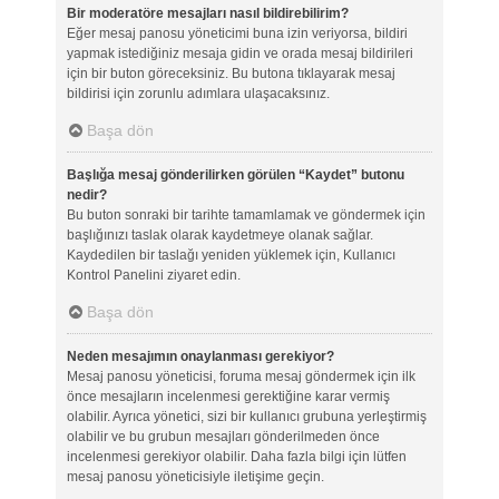
Bir moderatöre mesajları nasıl bildirebilirim?
Eğer mesaj panosu yöneticimi buna izin veriyorsa, bildiri
yapmak istediğiniz mesaja gidin ve orada mesaj bildirileri
için bir buton göreceksiniz. Bu butona tıklayarak mesaj
bildirisi için zorunlu adımlara ulaşacaksınız.
Başa dön
Başlığa mesaj gönderilirken görülen “Kaydet” butonu
nedir?
Bu buton sonraki bir tarihte tamamlamak ve göndermek için
başlığınızı taslak olarak kaydetmeye olanak sağlar.
Kaydedilen bir taslağı yeniden yüklemek için, Kullanıcı
Kontrol Panelini ziyaret edin.
Başa dön
Neden mesajımın onaylanması gerekiyor?
Mesaj panosu yöneticisi, foruma mesaj göndermek için ilk
önce mesajların incelenmesi gerektiğine karar vermiş
olabilir. Ayrıca yönetici, sizi bir kullanıcı grubuna yerleştirmiş
olabilir ve bu grubun mesajları gönderilmeden önce
incelenmesi gerekiyor olabilir. Daha fazla bilgi için lütfen
mesaj panosu yöneticisiyle iletişime geçin.