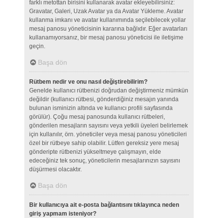
farklı metottan birisini kullanarak avatar ekleyebilirsiniz:
Gravatar, Galeri, Uzak Avatar ya da Avatar Yükleme. Avatar
kullanma imkanı ve avatar kullanımında seçilebilecek yollar
mesaj panosu yöneticisinin kararına bağlıdır. Eğer avatarları
kullanamıyorsanız, bir mesaj panosu yöneticisi ile iletişime
geçin.
Başa dön
Rütbem nedir ve onu nasıl değiştirebilirim?
Genelde kullanıcı rütbenizi doğrudan değiştirmeniz mümkün
değildir (kullanıcı rütbesi, gönderdiğiniz mesajın yanında
bulunan isminizin altında ve kullanıcı profili sayfasında
görülür). Çoğu mesaj panosunda kullanıcı rütbeleri,
gönderilen mesajların sayısını veya yetkili üyeleri belirlemek
için kullanılır, örn. yöneticiler veya mesaj panosu yöneticileri
özel bir rütbeye sahip olabilir. Lütfen gereksiz yere mesaj
gönderipte rütbenizi yükseltmeye çalışmayın, elde
edeceğiniz tek sonuç, yöneticilerin mesajlarınızın sayısını
düşürmesi olacaktır.
Başa dön
Bir kullanıcıya ait e-posta bağlantısını tıklayınca neden
giriş yapmam isteniyor?