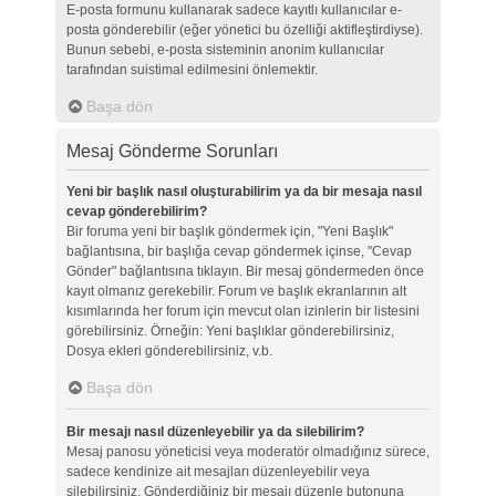
E-posta formunu kullanarak sadece kayıtlı kullanıcılar e-
posta gönderebilir (eğer yönetici bu özelliği aktifleştirdiyse).
Bunun sebebi, e-posta sisteminin anonim kullanıcılar
tarafından suistimal edilmesini önlemektir.
Başa dön
Mesaj Gönderme Sorunları
Yeni bir başlık nasıl oluşturabilirim ya da bir mesaja nasıl
cevap gönderebilirim?
Bir foruma yeni bir başlık göndermek için, "Yeni Başlık"
bağlantısına, bir başlığa cevap göndermek içinse, "Cevap
Gönder" bağlantısına tıklayın. Bir mesaj göndermeden önce
kayıt olmanız gerekebilir. Forum ve başlık ekranlarının alt
kısımlarında her forum için mevcut olan izinlerin bir listesini
görebilirsiniz. Örneğin: Yeni başlıklar gönderebilirsiniz,
Dosya ekleri gönderebilirsiniz, v.b.
Başa dön
Bir mesajı nasıl düzenleyebilir ya da silebilirim?
Mesaj panosu yöneticisi veya moderatör olmadığınız sürece,
sadece kendinize ait mesajları düzenleyebilir veya
silebilirsiniz. Gönderdiğiniz bir mesajı düzenle butonuna