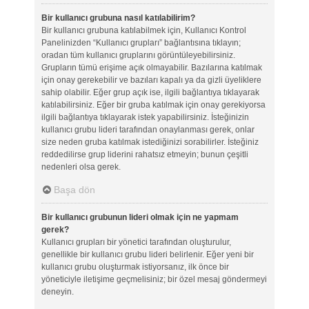
Bir kullanıcı grubuna nasıl katılabilirim?
Bir kullanıcı grubuna katılabilmek için, Kullanıcı Kontrol
Panelinizden “Kullanıcı grupları” bağlantısına tıklayın;
oradan tüm kullanıcı gruplarını görüntüleyebilirsiniz.
Grupların tümü erişime açık olmayabilir. Bazılarına katılmak
için onay gerekebilir ve bazıları kapalı ya da gizli üyeliklere
sahip olabilir. Eğer grup açık ise, ilgili bağlantıya tıklayarak
katılabilirsiniz. Eğer bir gruba katılmak için onay gerekiyorsa
ilgili bağlantıya tıklayarak istek yapabilirsiniz. İsteğinizin
kullanıcı grubu lideri tarafından onaylanması gerek, onlar
size neden gruba katılmak istediğinizi sorabilirler. İsteğiniz
reddedilirse grup liderini rahatsız etmeyin; bunun çeşitli
nedenleri olsa gerek.
Başa dön
Bir kullanıcı grubunun lideri olmak için ne yapmam
gerek?
Kullanıcı grupları bir yönetici tarafından oluşturulur,
genellikle bir kullanıcı grubu lideri belirlenir. Eğer yeni bir
kullanıcı grubu oluşturmak istiyorsanız, ilk önce bir
yöneticiyle iletişime geçmelisiniz; bir özel mesaj göndermeyi
deneyin.