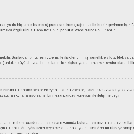
tır, ya da hiç kimse bu mesaj panosunu konuştuğunuz dile henüz çevirmemiştir. Bir 
şturmakta özgürsünüz. Daha fazla bilgi
phpBB
® websitesinde bulunabilir.
lenebilir. Bunlardan bir tanesi rütbeniz ile ilişkilendirilmiş; genellikle yıldız, bl
çoğunlukla büyük boyda, her kullanıcı için kişisel ya da benzersiz, avatar olarak bili
an birisini kullanarak avatar ekleyebilirsiniz: Gravatar, Galeri, Uzak Avatar ya da 
avatarları kullanamıyorsanız, bir mesaj panosu yöneticisi ile iletişime geçin.
llanıcı rütbesi, gönderdiğiniz mesajın yanında bulunan isminizin altında ve kullanı
 için kullanılır, örn. yöneticiler veya mesaj panosu yöneticileri özel bir rütbeye sahi
sını düşürmesi olacaktır.