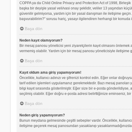
COPPA ya da Child Online Privacy and Protection Act of 1998, Birleşik D
başka bir deyişle yasal veli/vasi onay şeklidir, veliler 13 yaşından küçü
güvenilir gelmiyorsa, yardım için bir yasal danışman ile iletişime geç
başvurabilirim?” sorusu hariç, yasayı ilgilendiren herhangi bir konuda i
Başa dön
Neden kayıt olamıyorum?
Bir mesaj panosu yöneticisi yeni ziyaretçilerin kayıt olmasını önlemek a
vermemiş olabilir. Yardım için bir mesaj panosu yöneticisiyle iletişime 
Başa dön
Kayıt oldum ama giriş yapamıyorum!
Öncelikle, kullanıcı adınızı ve şifrenizi kontrol edin. Eğer onlar doğr
tarif edilen işlemleri uygulamanız gerekmektedir. Bazı mesaj panoları 
bilgi kayıt sırasında gösterilmiştir. Eğer size bir e-posta gönderildiyse,
seçilmiş olabilir. Eğer doğru e-posta adresi belirttiğinize eminseniz, bir
Başa dön
Neden giriş yapamıyorum?
Bunun meydana gelmesinde çeşitli sebepler vardır. Öncelikle, kullanıcı 
iletişime geçerek mesaj panosundan yasaklanıp yasaklanmadığınızdan e