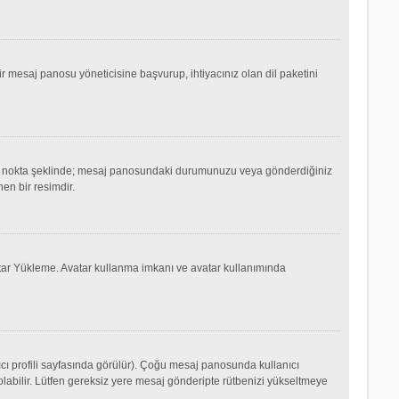
mesaj panosu yöneticisine başvurup, ihtiyacınız olan dil paketini
ok ya da nokta şeklinde; mesaj panosundaki durumunuzu veya gönderdiğiniz
nen bir resimdir.
Avatar Yükleme. Avatar kullanma imkanı ve avatar kullanımında
cı profili sayfasında görülür). Çoğu mesaj panosunda kullanıcı
p olabilir. Lütfen gereksiz yere mesaj gönderipte rütbenizi yükseltmeye