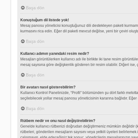
Başa dön
Konuştuğum dil listede yok!
Mesaj panosu yöneticisi konuştuğunuz dili destekleyen paketi kurmamış
kurmasını rica edin. Eğer dil paketi mevcut değilse, yeni bir çeviri olu
Başa dön
Kullanıcı adımın yanındaki resim nedir?
Mesajları görüntülerken kullanıcı adı ile birlikte iki tane resim görüntü
mesaj sayısına göre değişkenlik gösteren bir resim olabilir. Diğeri ise, 
Başa dön
Bir avatarı nasıl gösterebilirim?
Kullanıcı Kontrol Panelinizde, “Profil” bölümünden şu dört farklı metott
seçilebilecek yollar mesaj panosu yöneticisinin kararına bağlıdır. Eğer 
Başa dön
Rütbem nedir ve onu nasıl değiştirebilirim?
Genelde kullanıcı rütbenizi doğrudan değiştirmeniz mümkün değildir (ku
rütbeleri, gönderilen mesajların sayısını veya yetkili üyeleri belirlemek
çalışmayın, elde edeceğiniz tek sonuç, yöneticilerin mesajlarınızın sayı