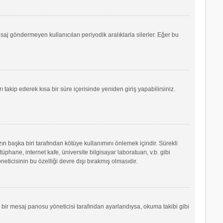
saj göndermeyen kullanıcıları periyodik aralıklarla silerler. Eğer bu
ı takip ederek kısa bir süre içerisinde yeniden giriş yapabilirsiniz.
ın başka biri tarafından kötüye kullanımını önlemek içindir. Sürekli
phane, internet kafe, üniversite bilgisayar laboratuarı, v.b. gibi
icisinin bu özelliği devre dışı bırakmış olmasıdır.
r bir mesaj panosu yöneticisi tarafından ayarlandıysa, okuma takibi gibi