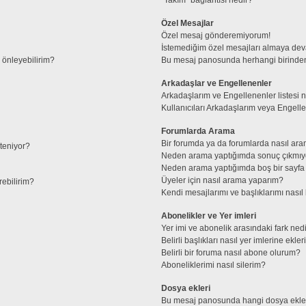
Özel Mesajlar
Özel mesaj gönderemiyorum!
İstemediğim özel mesajları almaya de
l önleyebilirim?
Bu mesaj panosunda herhangi birinden
Arkadaşlar ve Engellenenler
Arkadaşlarım ve Engellenenler listesi 
Kullanıcıları Arkadaşlarım veya Engellene
Forumlarda Arama
Bir forumda ya da forumlarda nasıl ara
steniyor?
Neden arama yaptığımda sonuç çıkmıy
Neden arama yaptığımda boş bir sayfa 
Üyeler için nasıl arama yaparım?
rebilirim?
Kendi mesajlarımı ve başlıklarımı nasıl 
Abonelikler ve Yer imleri
Yer imi ve abonelik arasındaki fark ned
Belirli başlıkları nasıl yer imlerine ek
Belirli bir foruma nasıl abone olurum?
Aboneliklerimi nasıl silerim?
Dosya ekleri
Bu mesaj panosunda hangi dosya ekleri