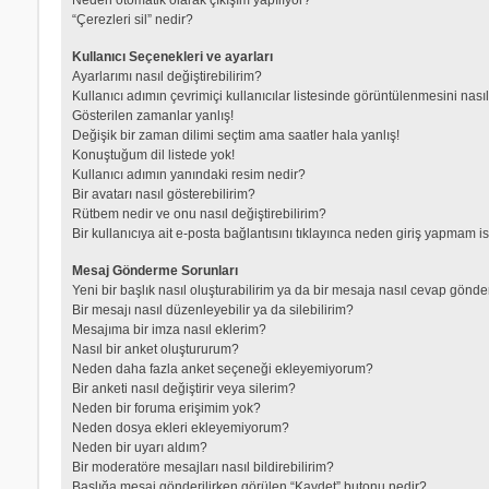
“Çerezleri sil” nedir?
Kullanıcı Seçenekleri ve ayarları
Ayarlarımı nasıl değiştirebilirim?
Kullanıcı adımın çevrimiçi kullanıcılar listesinde görüntülenmesini nası
Gösterilen zamanlar yanlış!
Değişik bir zaman dilimi seçtim ama saatler hala yanlış!
Konuştuğum dil listede yok!
Kullanıcı adımın yanındaki resim nedir?
Bir avatarı nasıl gösterebilirim?
Rütbem nedir ve onu nasıl değiştirebilirim?
Bir kullanıcıya ait e-posta bağlantısını tıklayınca neden giriş yapmam i
Mesaj Gönderme Sorunları
Yeni bir başlık nasıl oluşturabilirim ya da bir mesaja nasıl cevap gönde
Bir mesajı nasıl düzenleyebilir ya da silebilirim?
Mesajıma bir imza nasıl eklerim?
Nasıl bir anket oluştururum?
Neden daha fazla anket seçeneği ekleyemiyorum?
Bir anketi nasıl değiştirir veya silerim?
Neden bir foruma erişimim yok?
Neden dosya ekleri ekleyemiyorum?
Neden bir uyarı aldım?
Bir moderatöre mesajları nasıl bildirebilirim?
Başlığa mesaj gönderilirken görülen “Kaydet” butonu nedir?