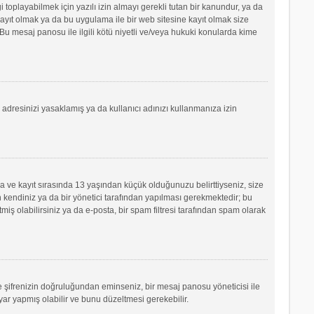
oplayabilmek için yazılı izin almayı gerekli tutan bir kanundur, ya da
e kayıt olmak ya da bu uygulama ile bir web sitesine kayıt olmak size
u mesaj panosu ile ilgili kötü niyetli ve/veya hukuki konularda kime
P adresinizi yasaklamış ya da kullanıcı adınızı kullanmanıza izin
sa ve kayıt sırasında 13 yaşından küçük olduğunuzu belirttiyseniz, size
 kendiniz ya da bir yönetici tarafından yapılması gerekmektedir; bu
tmiş olabilirsiniz ya da e-posta, bir spam filtresi tarafından spam olarak
ve şifrenizin doğruluğundan eminseniz, bir mesaj panosu yöneticisi ile
r yapmış olabilir ve bunu düzeltmesi gerekebilir.