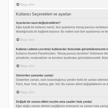
Başa dön
Kullanıcı Seçenekleri ve ayarları
Ayarlarımı nasıl değiştirebilirim?
Eğer kayıtlı bir kullanıcı iseniz, tüm ayarlarınız mesaj panosu veritabanı
tıkladığınızda bir bağlantı bulunur. Bu sistem size tüm ayarlarınızı ve ter
Başa dön
Kullanıcı adımın çevrimiçi kullanıcılar listesinde görüntülenmesini n
Kullanıcı Kontrol Panelinizden, “Mesaj panosu tercihleri” bölümüne tık
yöneticiler, moderatörler ve kendiniz tarafından görüntülenecektir. Böyle
Başa dön
Gösterilen zamanlar yanlış!
Gösterilen zaman, sizin bulunduğunuz yerden farklı bir zaman dilimindey
Paris, New York, Sydney, gibi. Not: Bu zaman dilimi değişikliklerini ve d
Başa dön
Değişik bir zaman dilimi seçtim ama saatler hala yanlış!
Eğer doğru zaman dilimini seçtiğinize eminseniz ve zaman hala yanlışsa,