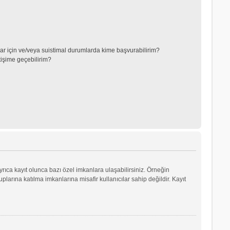
lar için ve/veya suistimal durumlarda kime başvurabilirim?
tişime geçebilirim?
yrıca kayıt olunca bazı özel imkanlara ulaşabilirsiniz. Örneğin
arına katılma imkanlarına misafir kullanıcılar sahip değildir. Kayıt