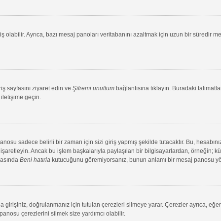
ş olabilir. Ayrıca, bazı mesaj panoları veritabanını azaltmak için uzun bir süredir me
riş sayfasını ziyaret edin ve
Şifremi unuttum
bağlantısına tıklayın. Buradaki talimatlar
iletişime geçin.
su sadece belirli bir zaman için sizi giriş yapmış şekilde tutacaktır. Bu, hesabınız
aretleyin. Ancak bu işlem başkalarıyla paylaşılan bir bilgisayarlardan, örneğin; kütü
ırasında
Beni hatırla
kutucuğunu göremiyorsanız, bunun anlamı bir mesaj panosu yönet
 girişiniz, doğrulanmanız için tutulan çerezleri silmeye yarar. Çerezler ayrıca, eğe
 panosu çerezlerini silmek size yardımcı olabilir.