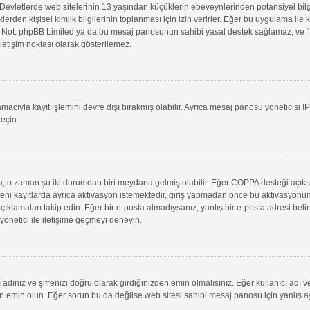
evletlerde web sitelerinin 13 yaşından küçüklerin ebeveynlerinden potansiyel bilgi t
klerden kişisel kimlik bilgilerinin toplanması için izin verirler. Eğer bu uygulama il
in. Not: phpBB Limited ya da bu mesaj panosunun sahibi yasal destek sağlamaz, ve “B
letişim noktası olarak gösterilemez.
macıyla kayıt işlemini devre dışı bırakmış olabilir. Ayrıca mesaj panosu yöneticisi I
geçin.
uysa, o zaman şu iki durumdan biri meydana gelmiş olabilir. Eğer COPPA desteği açık
yeni kayıtlarda ayrıca aktivasyon istemektedir, giriş yapmadan önce bu aktivasyonun
 açıklamaları takip edin. Eğer bir e-posta almadıysanız, yanlış bir e-posta adresi belir
 yönetici ile iletişime geçmeyi deneyin.
adınız ve şifrenizi doğru olarak girdiğinizden emin olmalısınız. Eğer kullanıcı adı 
min olun. Eğer sorun bu da değilse web sitesi sahibi mesaj panosu için yanlış aya