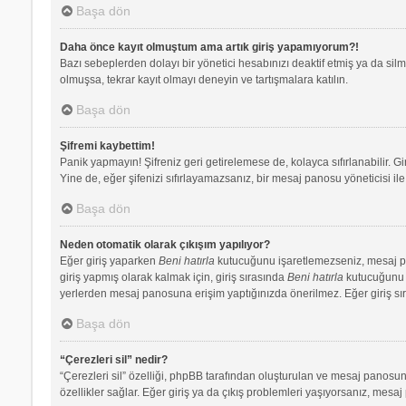
Başa dön
Daha önce kayıt olmuştum ama artık giriş yapamıyorum?!
Bazı sebeplerden dolayı bir yönetici hesabınızı deaktif etmiş ya da silmi
olmuşsa, tekrar kayıt olmayı deneyin ve tartışmalara katılın.
Başa dön
Şifremi kaybettim!
Panik yapmayın! Şifreniz geri getirelemese de, kolayca sıfırlanabilir. Gi
Yine de, eğer şifenizi sıfırlayamazsanız, bir mesaj panosu yöneticisi ile 
Başa dön
Neden otomatik olarak çıkışım yapılıyor?
Eğer giriş yaparken
Beni hatırla
kutucuğunu işaretlemezseniz, mesaj pano
giriş yapmış olarak kalmak için, giriş sırasında
Beni hatırla
kutucuğunu iş
yerlerden mesaj panosuna erişim yaptığınızda önerilmez. Eğer giriş s
Başa dön
“Çerezleri sil” nedir?
“Çerezleri sil” özelliği, phpBB tarafından oluşturulan ve mesaj panosuna
özellikler sağlar. Eğer giriş ya da çıkış problemleri yaşıyorsanız, mesaj