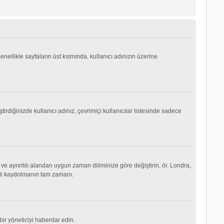
genellikle sayfaların üst kısmında, kullanıcı adınızın üzerine
irdiğinizde kullanıcı adınız, çevrimiçi kullanıcılar listesinde sadece
ve ayrıntılı alandan uygun zaman diliminize göre değiştirin, ör. Londra,
şimdi kaydolmanın tam zamanı.
ir yöneticiyi haberdar edin.