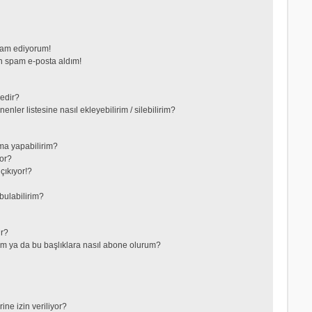
vam ediyorum!
 spam e-posta aldım!
nedir?
nler listesine nasıl ekleyebilirim / silebilirim?
ma yapabilirim?
or?
çıkıyor!?
bulabilirim?
ir?
lerim ya da bu başlıklara nasıl abone olurum?
ne izin veriliyor?