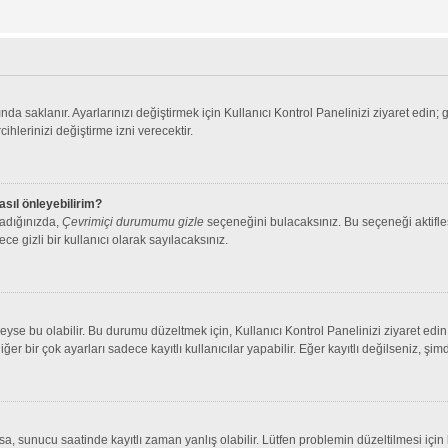
nda saklanır. Ayarlarınızı değiştirmek için Kullanıcı Kontrol Panelinizi ziyaret edin; 
cihlerinizi değiştirme izni verecektir.
asıl önleyebilirim?
ladığınızda,
Çevrimiçi durumumu gizle
seçeneğini bulacaksınız. Bu seçeneği aktifleşt
ce gizli bir kullanıcı olarak sayılacaksınız.
se bu olabilir. Bu durumu düzeltmek için, Kullanıcı Kontrol Panelinizi ziyaret edin 
iğer bir çok ayarları sadece kayıtlı kullanıcılar yapabilir. Eğer kayıtlı değilseniz, 
 sunucu saatinde kayıtlı zaman yanlış olabilir. Lütfen problemin düzeltilmesi için b