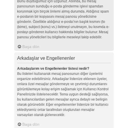
Bunu duyduğumuz için üzgünüz. Aslında, bu mesaj
panosunun sunduğu e-posta gönderme işlevi spamdan
korunmak için birçok önlemi almış durumda. Aldığınız spam
e-postanın bir kopyasını mesaj panosu yöneticisine
gönderin. Özellikle aldığınız e-posta’nın başlık kısmını (to
(kime), subject (konu) vs.) iletmeyi unutmayın, bu kısımda e-
postayı gönderen kullanıcı hakkında bilgiler bulunur. Mesaj
panosu yöneticileri bu bilgilerle meseleyi takip edebilir.
Başa dön
Arkadaşlar ve Engellenenler
Arkadaşlarım ve Engellenenler listesi nedir?
Bu listeleri kullanarak mesaj panosunun diğer üyelerini
organize edebilirsiniz. Arkadaşlar listenize eklenen üyeler,
onlara özel mesajlar göndermeye ve çevrimiçi durumlarını
görüntülemeye kolay erişim sağlamak için Kullanıcı Kontrol
Panelinizde listelenecektir. Tema uygun desteği sağlıyorsa,
bu kullanıcılardan gelen mesajlar ayrıca detaylı ve belirgin
olarak görünebilir. Eğer engellenenler listenize bir kullanıcı
eklediyseniz onlar tarafından oluşturulan mesajlar
varsayılan olarak gizlenecektir.
Başa dön