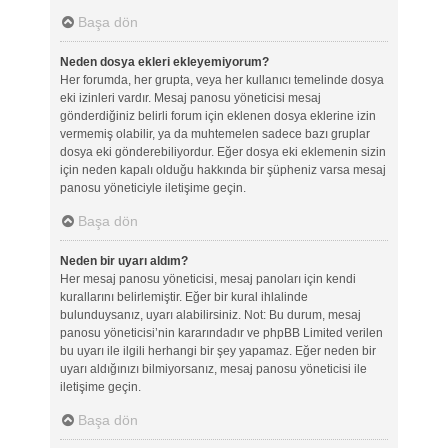
Başa dön
Neden dosya ekleri ekleyemiyorum?
Her forumda, her grupta, veya her kullanıcı temelinde dosya
eki izinleri vardır. Mesaj panosu yöneticisi mesaj
gönderdiğiniz belirli forum için eklenen dosya eklerine izin
vermemiş olabilir, ya da muhtemelen sadece bazı gruplar
dosya eki gönderebiliyordur. Eğer dosya eki eklemenin sizin
için neden kapalı olduğu hakkında bir şüpheniz varsa mesaj
panosu yöneticiyle iletişime geçin.
Başa dön
Neden bir uyarı aldım?
Her mesaj panosu yöneticisi, mesaj panoları için kendi
kurallarını belirlemiştir. Eğer bir kural ihlalinde
bulunduysanız, uyarı alabilirsiniz. Not: Bu durum, mesaj
panosu yöneticisi’nin kararındadır ve phpBB Limited verilen
bu uyarı ile ilgili herhangi bir şey yapamaz. Eğer neden bir
uyarı aldığınızı bilmiyorsanız, mesaj panosu yöneticisi ile
iletişime geçin.
Başa dön