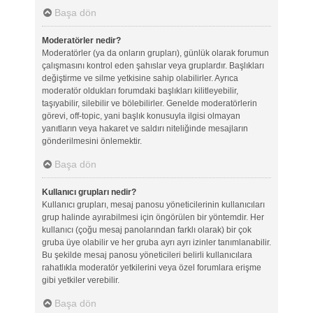
Başa dön
Moderatörler nedir?
Moderatörler (ya da onların grupları), günlük olarak forumun
çalışmasını kontrol eden şahıslar veya gruplardır. Başlıkları
değiştirme ve silme yetkisine sahip olabilirler. Ayrıca
moderatör oldukları forumdaki başlıkları kilitleyebilir,
taşıyabilir, silebilir ve bölebilirler. Genelde moderatörlerin
görevi, off-topic, yani başlık konusuyla ilgisi olmayan
yanıtların veya hakaret ve saldırı niteliğinde mesajların
gönderilmesini önlemektir.
Başa dön
Kullanıcı grupları nedir?
Kullanıcı grupları, mesaj panosu yöneticilerinin kullanıcıları
grup halinde ayırabilmesi için öngörülen bir yöntemdir. Her
kullanıcı (çoğu mesaj panolarından farklı olarak) bir çok
gruba üye olabilir ve her gruba ayrı ayrı izinler tanımlanabilir.
Bu şekilde mesaj panosu yöneticileri belirli kullanıcılara
rahatlıkla moderatör yetkilerini veya özel forumlara erişme
gibi yetkiler verebilir.
Başa dön