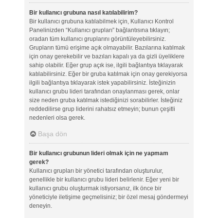
Bir kullanıcı grubuna nasıl katılabilirim?
Bir kullanıcı grubuna katılabilmek için, Kullanıcı Kontrol
Panelinizden “Kullanıcı grupları” bağlantısına tıklayın;
oradan tüm kullanıcı gruplarını görüntüleyebilirsiniz.
Grupların tümü erişime açık olmayabilir. Bazılarına katılmak
için onay gerekebilir ve bazıları kapalı ya da gizli üyeliklere
sahip olabilir. Eğer grup açık ise, ilgili bağlantıya tıklayarak
katılabilirsiniz. Eğer bir gruba katılmak için onay gerekiyorsa
ilgili bağlantıya tıklayarak istek yapabilirsiniz. İsteğinizin
kullanıcı grubu lideri tarafından onaylanması gerek, onlar
size neden gruba katılmak istediğinizi sorabilirler. İsteğiniz
reddedilirse grup liderini rahatsız etmeyin; bunun çeşitli
nedenleri olsa gerek.
Başa dön
Bir kullanıcı grubunun lideri olmak için ne yapmam
gerek?
Kullanıcı grupları bir yönetici tarafından oluşturulur,
genellikle bir kullanıcı grubu lideri belirlenir. Eğer yeni bir
kullanıcı grubu oluşturmak istiyorsanız, ilk önce bir
yöneticiyle iletişime geçmelisiniz; bir özel mesaj göndermeyi
deneyin.