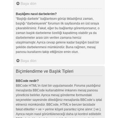
Başa dön
Başlığımı nasıl darbelerim?
“Başlığı darbele” bağlantısını görüp tıkladığınız zaman,
başlığı “darbeleyerek” forumun ilk sayfasında en üst sıraya
çıkarabilirsiniz. Fakat, eğer bu bağlantıyı göremiyorsanız, o
zaman başlık darbeleme özelliği kapatılmış olabilir ya da
darbelemeler arası izin verilen zamana henüz
ulaşılmamıştır. Ayrıca cevap gelene kadar başlığın basit bir
şekilde darbelenmesi mümkündür. Buna rağmen, mesaj
panosu kurallarını takip ettiğinize emin olun.
Başa dön
Biçimlendirme ve Başlık Tipleri
BBCode nedir?
BBCode HTML’in özel bir uygulamasıdır. Foruma yazdığınız
mesajlarda BBCode kullanabilme imkanını mesaj panosu
yöneticisi belirler. Ayrıca mesaj gönderme formundaki
seçenekler sayesinde dilediğiniz mesajlarda BBCode’u iptal
etmeniz mümkündür. BBCode, HTML’e benzer tarzdadır
fakat etiketler < ve > yerine köşeli parantez içine alınır: [ ve ].
Ayrıca neyin nasıl görüntüleneceği daha iyi kontrol edilebilir.