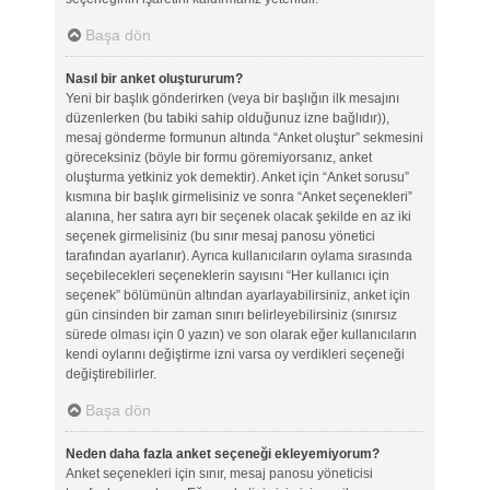
Başa dön
Nasıl bir anket oluştururum?
Yeni bir başlık gönderirken (veya bir başlığın ilk mesajını
düzenlerken (bu tabiki sahip olduğunuz izne bağlıdır)),
mesaj gönderme formunun altında “Anket oluştur” sekmesini
göreceksiniz (böyle bir formu göremiyorsanız, anket
oluşturma yetkiniz yok demektir). Anket için “Anket sorusu”
kısmına bir başlık girmelisiniz ve sonra “Anket seçenekleri”
alanına, her satıra ayrı bir seçenek olacak şekilde en az iki
seçenek girmelisiniz (bu sınır mesaj panosu yönetici
tarafından ayarlanır). Ayrıca kullanıcıların oylama sırasında
seçebilecekleri seçeneklerin sayısını “Her kullanıcı için
seçenek” bölümünün altından ayarlayabilirsiniz, anket için
gün cinsinden bir zaman sınırı belirleyebilirsiniz (sınırsız
sürede olması için 0 yazın) ve son olarak eğer kullanıcıların
kendi oylarını değiştirme izni varsa oy verdikleri seçeneği
değiştirebilirler.
Başa dön
Neden daha fazla anket seçeneği ekleyemiyorum?
Anket seçenekleri için sınır, mesaj panosu yöneticisi