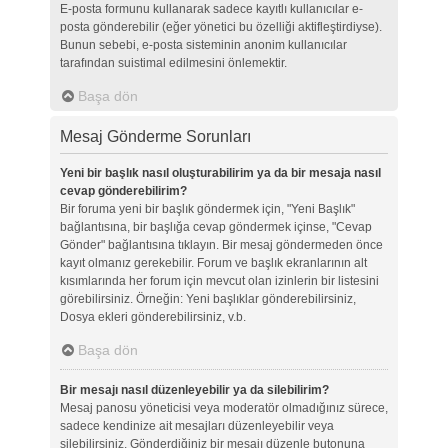
E-posta formunu kullanarak sadece kayıtlı kullanıcılar e-
posta gönderebilir (eğer yönetici bu özelliği aktifleştirdiyse).
Bunun sebebi, e-posta sisteminin anonim kullanıcılar
tarafından suistimal edilmesini önlemektir.
Başa dön
Mesaj Gönderme Sorunları
Yeni bir başlık nasıl oluşturabilirim ya da bir mesaja nasıl
cevap gönderebilirim?
Bir foruma yeni bir başlık göndermek için, "Yeni Başlık"
bağlantısına, bir başlığa cevap göndermek içinse, "Cevap
Gönder" bağlantısına tıklayın. Bir mesaj göndermeden önce
kayıt olmanız gerekebilir. Forum ve başlık ekranlarının alt
kısımlarında her forum için mevcut olan izinlerin bir listesini
görebilirsiniz. Örneğin: Yeni başlıklar gönderebilirsiniz,
Dosya ekleri gönderebilirsiniz, v.b.
Başa dön
Bir mesajı nasıl düzenleyebilir ya da silebilirim?
Mesaj panosu yöneticisi veya moderatör olmadığınız sürece,
sadece kendinize ait mesajları düzenleyebilir veya
silebilirsiniz. Gönderdiğiniz bir mesajı düzenle butonuna