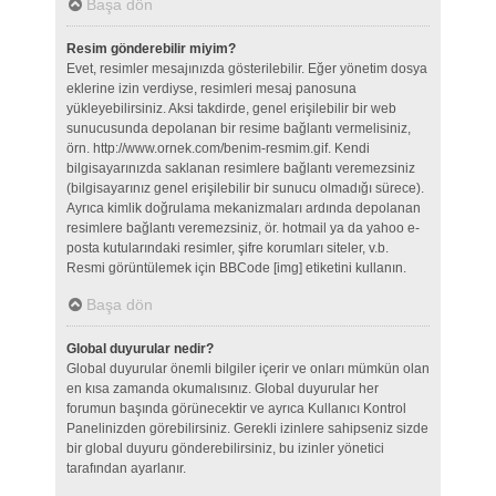
Başa dön
Resim gönderebilir miyim?
Evet, resimler mesajınızda gösterilebilir. Eğer yönetim dosya
eklerine izin verdiyse, resimleri mesaj panosuna
yükleyebilirsiniz. Aksi takdirde, genel erişilebilir bir web
sunucusunda depolanan bir resime bağlantı vermelisiniz,
örn. http://www.ornek.com/benim-resmim.gif. Kendi
bilgisayarınızda saklanan resimlere bağlantı veremezsiniz
(bilgisayarınız genel erişilebilir bir sunucu olmadığı sürece).
Ayrıca kimlik doğrulama mekanizmaları ardında depolanan
resimlere bağlantı veremezsiniz, ör. hotmail ya da yahoo e-
posta kutularındaki resimler, şifre korumları siteler, v.b.
Resmi görüntülemek için BBCode [img] etiketini kullanın.
Başa dön
Global duyurular nedir?
Global duyurular önemli bilgiler içerir ve onları mümkün olan
en kısa zamanda okumalısınız. Global duyurular her
forumun başında görünecektir ve ayrıca Kullanıcı Kontrol
Panelinizden görebilirsiniz. Gerekli izinlere sahipseniz sizde
bir global duyuru gönderebilirsiniz, bu izinler yönetici
tarafından ayarlanır.