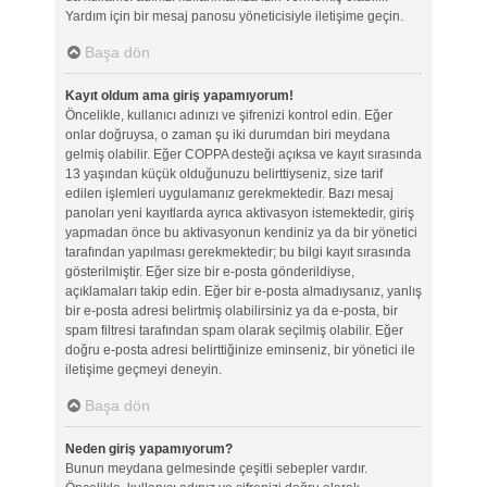
Yardım için bir mesaj panosu yöneticisiyle iletişime geçin.
Başa dön
Kayıt oldum ama giriş yapamıyorum!
Öncelikle, kullanıcı adınızı ve şifrenizi kontrol edin. Eğer
onlar doğruysa, o zaman şu iki durumdan biri meydana
gelmiş olabilir. Eğer COPPA desteği açıksa ve kayıt sırasında
13 yaşından küçük olduğunuzu belirttiyseniz, size tarif
edilen işlemleri uygulamanız gerekmektedir. Bazı mesaj
panoları yeni kayıtlarda ayrıca aktivasyon istemektedir, giriş
yapmadan önce bu aktivasyonun kendiniz ya da bir yönetici
tarafından yapılması gerekmektedir; bu bilgi kayıt sırasında
gösterilmiştir. Eğer size bir e-posta gönderildiyse,
açıklamaları takip edin. Eğer bir e-posta almadıysanız, yanlış
bir e-posta adresi belirtmiş olabilirsiniz ya da e-posta, bir
spam filtresi tarafından spam olarak seçilmiş olabilir. Eğer
doğru e-posta adresi belirttiğinize eminseniz, bir yönetici ile
iletişime geçmeyi deneyin.
Başa dön
Neden giriş yapamıyorum?
Bunun meydana gelmesinde çeşitli sebepler vardır.