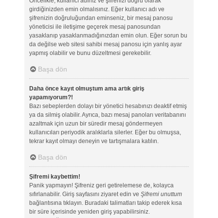
Öncelikle, kullanıcı adınız ve şifrenizi doğru olarak
girdiğinizden emin olmalısınız. Eğer kullanıcı adı ve
şifrenizin doğruluğundan eminseniz, bir mesaj panosu
yöneticisi ile iletişime geçerek mesaj panosundan
yasaklanıp yasaklanmadığınızdan emin olun. Eğer sorun bu
da değilse web sitesi sahibi mesaj panosu için yanlış ayar
yapmış olabilir ve bunu düzeltmesi gerekebilir.
Başa dön
Daha önce kayıt olmuştum ama artık giriş
yapamıyorum?!
Bazı sebeplerden dolayı bir yönetici hesabınızı deaktif etmiş
ya da silmiş olabilir. Ayrıca, bazı mesaj panoları veritabanını
azaltmak için uzun bir süredir mesaj göndermeyen
kullanıcıları periyodik aralıklarla silerler. Eğer bu olmuşsa,
tekrar kayıt olmayı deneyin ve tartışmalara katılın.
Başa dön
Şifremi kaybettim!
Panik yapmayın! Şifreniz geri getirelemese de, kolayca
sıfırlanabilir. Giriş sayfasını ziyaret edin ve
Şifremi unuttum
bağlantısına tıklayın. Buradaki talimatları takip ederek kısa
bir süre içerisinde yeniden giriş yapabilirsiniz.