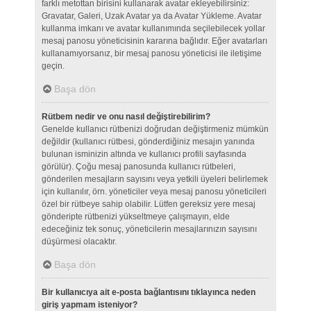
farklı metottan birisini kullanarak avatar ekleyebilirsiniz:
Gravatar, Galeri, Uzak Avatar ya da Avatar Yükleme. Avatar
kullanma imkanı ve avatar kullanımında seçilebilecek yollar
mesaj panosu yöneticisinin kararına bağlıdır. Eğer avatarları
kullanamıyorsanız, bir mesaj panosu yöneticisi ile iletişime
geçin.
Başa dön
Rütbem nedir ve onu nasıl değiştirebilirim?
Genelde kullanıcı rütbenizi doğrudan değiştirmeniz mümkün
değildir (kullanıcı rütbesi, gönderdiğiniz mesajın yanında
bulunan isminizin altında ve kullanıcı profili sayfasında
görülür). Çoğu mesaj panosunda kullanıcı rütbeleri,
gönderilen mesajların sayısını veya yetkili üyeleri belirlemek
için kullanılır, örn. yöneticiler veya mesaj panosu yöneticileri
özel bir rütbeye sahip olabilir. Lütfen gereksiz yere mesaj
gönderipte rütbenizi yükseltmeye çalışmayın, elde
edeceğiniz tek sonuç, yöneticilerin mesajlarınızın sayısını
düşürmesi olacaktır.
Başa dön
Bir kullanıcıya ait e-posta bağlantısını tıklayınca neden
giriş yapmam isteniyor?