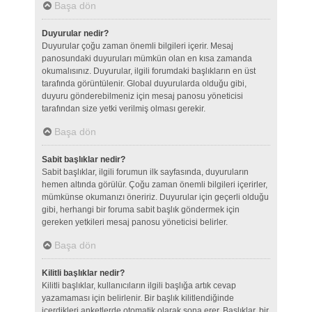
Başa dön
Duyurular nedir?
Duyurular çoğu zaman önemli bilgileri içerir. Mesaj
panosundaki duyuruları mümkün olan en kısa zamanda
okumalısınız. Duyurular, ilgili forumdaki başlıkların en üst
tarafında görüntülenir. Global duyurularda olduğu gibi,
duyuru gönderebilmeniz için mesaj panosu yöneticisi
tarafından size yetki verilmiş olması gerekir.
Başa dön
Sabit başlıklar nedir?
Sabit başlıklar, ilgili forumun ilk sayfasında, duyuruların
hemen altında görülür. Çoğu zaman önemli bilgileri içerirler,
mümkünse okumanızı öneririz. Duyurular için geçerli olduğu
gibi, herhangi bir foruma sabit başlık göndermek için
gereken yetkileri mesaj panosu yöneticisi belirler.
Başa dön
Kilitli başlıklar nedir?
Kilitli başlıklar, kullanıcıların ilgili başlığa artık cevap
yazamaması için belirlenir. Bir başlık kilitlendiğinde
içerdikleri anketlerde otomatik olarak sona erer. Başlıklar, bir