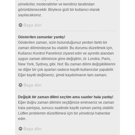
yöneticiler, moderatörler ve kendiniz tarafından
görüntülenecektir. Böylece gizli bir kullanıcı olarak
sayılacaksınız.
Başa dön
Gösterilen zamanlar yanlış!
Gösterilen zaman, sizin bulunduğunuz yerden farklı bir
zaman dilimindeyse bu olabilir. Bu durumu düzeltmek için,
Kullanıcı Kontrol Panelinizi ziyaret edin ve ayrıntılı alandan
uygun zaman diliminize göre değiştirin, ör. Londra, Paris,
New York, Sydney, gibi. Not: Bu zaman dilimi değişikliklerini
ve diğer bir çok ayarları sadece kayıtlı kullanıcılar yapabilir.
Eğer kayıtlı değilseniz, şimdi kaydolmanın tam zamanı.
Başa dön
Değişik bir zaman dilimi seçtim ama saatler hala yanlış!
Eğer doğru zaman dilimini seçtiğinize eminseniz ve zaman
hala yanlışsa, sunucu saatinde kayıtlı zaman yanlış olabilir.
Lütfen problemin düzeltilmesi için bir yöneticiyi haberdar
edin.
Başa dön