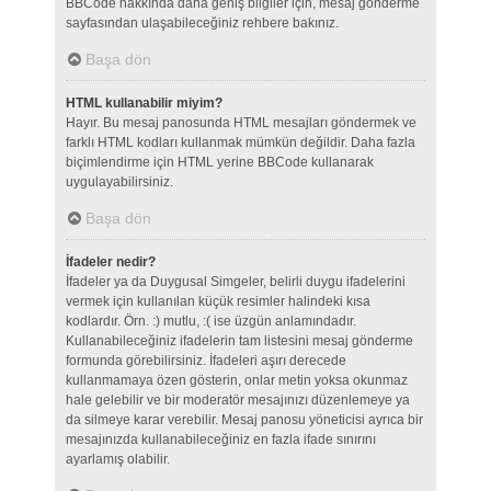
BBCode hakkında daha geniş bilgiler için, mesaj gönderme
sayfasından ulaşabileceğiniz rehbere bakınız.
Başa dön
HTML kullanabilir miyim?
Hayır. Bu mesaj panosunda HTML mesajları göndermek ve
farklı HTML kodları kullanmak mümkün değildir. Daha fazla
biçimlendirme için HTML yerine BBCode kullanarak
uygulayabilirsiniz.
Başa dön
İfadeler nedir?
İfadeler ya da Duygusal Simgeler, belirli duygu ifadelerini
vermek için kullanılan küçük resimler halindeki kısa
kodlardır. Örn. :) mutlu, :( ise üzgün anlamındadır.
Kullanabileceğiniz ifadelerin tam listesini mesaj gönderme
formunda görebilirsiniz. İfadeleri aşırı derecede
kullanmamaya özen gösterin, onlar metin yoksa okunmaz
hale gelebilir ve bir moderatör mesajınızı düzenlemeye ya
da silmeye karar verebilir. Mesaj panosu yöneticisi ayrıca bir
mesajınızda kullanabileceğiniz en fazla ifade sınırını
ayarlamış olabilir.