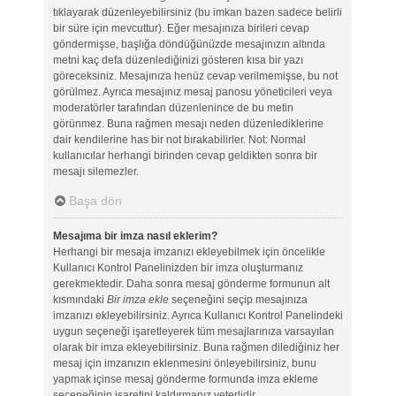
tıklayarak düzenleyebilirsiniz (bu imkan bazen sadece belirli
bir süre için mevcuttur). Eğer mesajınıza birileri cevap
göndermişse, başlığa döndüğünüzde mesajınızın altında
metni kaç defa düzenlediğinizi gösteren kısa bir yazı
göreceksiniz. Mesajınıza henüz cevap verilmemişse, bu not
görülmez. Ayrıca mesajınız mesaj panosu yöneticileri veya
moderatörler tarafından düzenlenince de bu metin
görünmez. Buna rağmen mesajı neden düzenlediklerine
dair kendilerine has bir not bırakabilirler. Not: Normal
kullanıcılar herhangi birinden cevap geldikten sonra bir
mesajı silemezler.
Başa dön
Mesajıma bir imza nasıl eklerim?
Herhangi bir mesaja imzanızı ekleyebilmek için öncelikle
Kullanıcı Kontrol Panelinizden bir imza oluşturmanız
gerekmektedir. Daha sonra mesaj gönderme formunun alt
kısmındaki
Bir imza ekle
seçeneğini seçip mesajınıza
imzanızı ekleyebilirsiniz. Ayrıca Kullanıcı Kontrol Panelindeki
uygun seçeneği işaretleyerek tüm mesajlarınıza varsayılan
olarak bir imza ekleyebilirsiniz. Buna rağmen dilediğiniz her
mesaj için imzanızın eklenmesini önleyebilirsiniz, bunu
yapmak içinse mesaj gönderme formunda imza ekleme
seçeneğinin işaretini kaldırmanız yeterlidir.