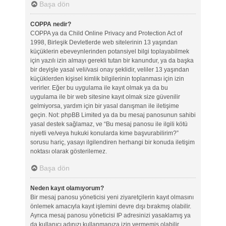
Başa dön
COPPA nedir?
COPPA ya da Child Online Privacy and Protection Act of
1998, Birleşik Devletlerde web sitelerinin 13 yaşından
küçüklerin ebeveynlerinden potansiyel bilgi toplayabilmek
için yazılı izin almayı gerekli tutan bir kanundur, ya da başka
bir deyişle yasal veli/vasi onay şeklidir, veliler 13 yaşından
küçüklerden kişisel kimlik bilgilerinin toplanması için izin
verirler. Eğer bu uygulama ile kayıt olmak ya da bu
uygulama ile bir web sitesine kayıt olmak size güvenilir
gelmiyorsa, yardım için bir yasal danışman ile iletişime
geçin. Not: phpBB Limited ya da bu mesaj panosunun sahibi
yasal destek sağlamaz, ve “Bu mesaj panosu ile ilgili kötü
niyetli ve/veya hukuki konularda kime başvurabilirim?”
sorusu hariç, yasayı ilgilendiren herhangi bir konuda iletişim
noktası olarak gösterilemez.
Başa dön
Neden kayıt olamıyorum?
Bir mesaj panosu yöneticisi yeni ziyaretçilerin kayıt olmasını
önlemek amacıyla kayıt işlemini devre dışı bırakmış olabilir.
Ayrıca mesaj panosu yöneticisi IP adresinizi yasaklamış ya
da kullanıcı adınızı kullanmanıza izin vermemiş olabilir.