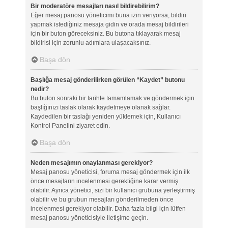
Bir moderatöre mesajları nasıl bildirebilirim?
Eğer mesaj panosu yöneticimi buna izin veriyorsa, bildiri
yapmak istediğiniz mesaja gidin ve orada mesaj bildirileri
için bir buton göreceksiniz. Bu butona tıklayarak mesaj
bildirisi için zorunlu adımlara ulaşacaksınız.
Başa dön
Başlığa mesaj gönderilirken görülen “Kaydet” butonu
nedir?
Bu buton sonraki bir tarihte tamamlamak ve göndermek için
başlığınızı taslak olarak kaydetmeye olanak sağlar.
Kaydedilen bir taslağı yeniden yüklemek için, Kullanıcı
Kontrol Panelini ziyaret edin.
Başa dön
Neden mesajımın onaylanması gerekiyor?
Mesaj panosu yöneticisi, foruma mesaj göndermek için ilk
önce mesajların incelenmesi gerektiğine karar vermiş
olabilir. Ayrıca yönetici, sizi bir kullanıcı grubuna yerleştirmiş
olabilir ve bu grubun mesajları gönderilmeden önce
incelenmesi gerekiyor olabilir. Daha fazla bilgi için lütfen
mesaj panosu yöneticisiyle iletişime geçin.