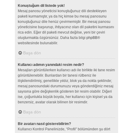
Konuştuğum dil listede yok!
Mesaj panosu yöneticisi konuştuğunuz dili destekleyen
paketi kurmamıştır, ya da hiç kimse bu mesaj panosunu
konuştuğunuz dile henüz çevirmemiştir. Bir mesaj panosu
yöneticisine başvurup, ihtiyacınız olan dil paketini kurmasını
rica edin. Eğer dil paketi mevcut değilse, yeni bir çeviri
oluşturmakta özgürsünüz. Daha fazla bilgi
phpBB
®
websitesinde bulunabilir.
Başa dön
Kullanıcı adımın yanındaki resim nedir?
Mesajları görüntülerken kullanıcı adı ile birlikte iki tane resim
görüntülenebilir. Bunlardan bir tanesi rütbeniz ile
ilişkilendirilmiş; genellikle yıldız, blok ya da nokta şeklinde;
mesaj panosundaki durumunuzu veya gönderdiğiniz mesaj
sayısına göre değişkenlik gösteren bir resim olabilir. Diğeri
ise, çoğunlukla büyük boyda, her kullanıcı için kişisel ya da
benzersiz, avatar olarak bilinen bir resimdir.
Başa dön
Bir avatarı nasıl gösterebilirim?
Kullanıcı Kontrol Panelinizde, “Profil” bölümünden şu dört