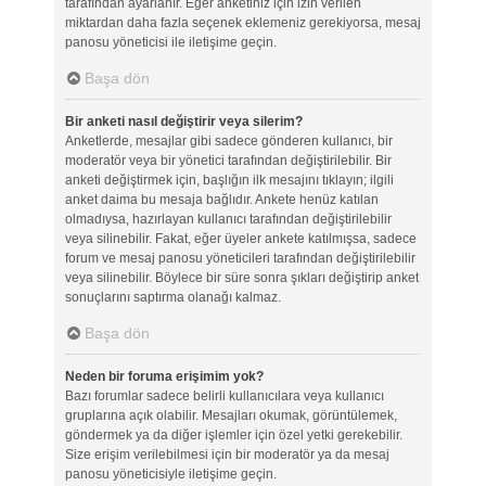
tarafından ayarlanır. Eğer anketiniz için izin verilen
miktardan daha fazla seçenek eklemeniz gerekiyorsa, mesaj
panosu yöneticisi ile iletişime geçin.
Başa dön
Bir anketi nasıl değiştirir veya silerim?
Anketlerde, mesajlar gibi sadece gönderen kullanıcı, bir
moderatör veya bir yönetici tarafından değiştirilebilir. Bir
anketi değiştirmek için, başlığın ilk mesajını tıklayın; ilgili
anket daima bu mesaja bağlıdır. Ankete henüz katılan
olmadıysa, hazırlayan kullanıcı tarafından değiştirilebilir
veya silinebilir. Fakat, eğer üyeler ankete katılmışsa, sadece
forum ve mesaj panosu yöneticileri tarafından değiştirilebilir
veya silinebilir. Böylece bir süre sonra şıkları değiştirip anket
sonuçlarını saptırma olanağı kalmaz.
Başa dön
Neden bir foruma erişimim yok?
Bazı forumlar sadece belirli kullanıcılara veya kullanıcı
gruplarına açık olabilir. Mesajları okumak, görüntülemek,
göndermek ya da diğer işlemler için özel yetki gerekebilir.
Size erişim verilebilmesi için bir moderatör ya da mesaj
panosu yöneticisiyle iletişime geçin.