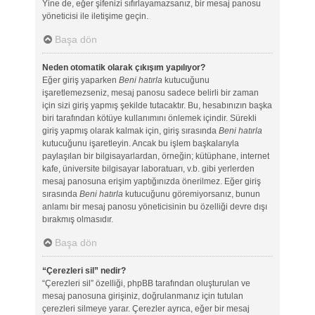
Yine de, eğer şifenizi sıfırlayamazsanız, bir mesaj panosu
yöneticisi ile iletişime geçin.
Başa dön
Neden otomatik olarak çıkışım yapılıyor?
Eğer giriş yaparken
Beni hatırla
kutucuğunu
işaretlemezseniz, mesaj panosu sadece belirli bir zaman
için sizi giriş yapmış şekilde tutacaktır. Bu, hesabınızın başka
biri tarafından kötüye kullanımını önlemek içindir. Sürekli
giriş yapmış olarak kalmak için, giriş sırasında
Beni hatırla
kutucuğunu işaretleyin. Ancak bu işlem başkalarıyla
paylaşılan bir bilgisayarlardan, örneğin; kütüphane, internet
kafe, üniversite bilgisayar laboratuarı, v.b. gibi yerlerden
mesaj panosuna erişim yaptığınızda önerilmez. Eğer giriş
sırasında
Beni hatırla
kutucuğunu göremiyorsanız, bunun
anlamı bir mesaj panosu yöneticisinin bu özelliği devre dışı
bırakmış olmasıdır.
Başa dön
“Çerezleri sil” nedir?
“Çerezleri sil” özelliği, phpBB tarafından oluşturulan ve
mesaj panosuna girişiniz, doğrulanmanız için tutulan
çerezleri silmeye yarar. Çerezler ayrıca, eğer bir mesaj