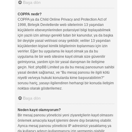
Başa dön
COPPA nedir?
COPPA ya da Child Online Privacy and Protection Act of
1998, Birleşik Devletlerde web sitelerinin 13 yaşından
küçüklerin ebeveynlerinden potansiyel bilgi toplayabilmek
için yazılı izin almayı gerekli tutan bir kanundur, ya da başka
bir deyişle yasal veli/vasi onay şeklidir, veliler 13 yaşından
küçüklerden kişisel kimlik bilgilerinin toplanması için izin
verirler. Eğer bu uygulama ile kayıt olmak ya da bu
uygulama ile bir web sitesine kayıt olmak size güvenilir
gelmiyorsa, yardım için bir yasal danışman ile iletişime
geçin. Not: phpBB Limited ya da bu mesaj panosunun sahibi
yasal destek sağlamaz, ve “Bu mesaj panosu ile ilgili kötü
niyetli ve/veya hukuki konularda kime başvurabilirim?”
sorusu hariç, yasayı ilgilendiren herhangi bir konuda iletişim
noktası olarak gösterilemez.
Başa dön
Neden kayıt olamıyorum?
Bir mesaj panosu yöneticisi yeni ziyaretçilerin kayıt olmasını
önlemek amacıyla kayıt işlemini devre dışı bırakmış olabilir.
Ayrıca mesaj panosu yöneticisi IP adresinizi yasaklamış ya
da kullanıcı adınızı kullanmanıza izin vermemiş olabilir.