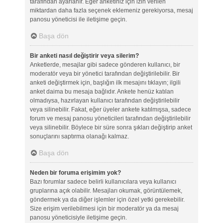
tarafından ayarlanır. Eğer anketiniz için izin verilen
miktardan daha fazla seçenek eklemeniz gerekiyorsa, mesaj
panosu yöneticisi ile iletişime geçin.
Başa dön
Bir anketi nasıl değiştirir veya silerim?
Anketlerde, mesajlar gibi sadece gönderen kullanıcı, bir
moderatör veya bir yönetici tarafından değiştirilebilir. Bir
anketi değiştirmek için, başlığın ilk mesajını tıklayın; ilgili
anket daima bu mesaja bağlıdır. Ankete henüz katılan
olmadıysa, hazırlayan kullanıcı tarafından değiştirilebilir
veya silinebilir. Fakat, eğer üyeler ankete katılmışsa, sadece
forum ve mesaj panosu yöneticileri tarafından değiştirilebilir
veya silinebilir. Böylece bir süre sonra şıkları değiştirip anket
sonuçlarını saptırma olanağı kalmaz.
Başa dön
Neden bir foruma erişimim yok?
Bazı forumlar sadece belirli kullanıcılara veya kullanıcı
gruplarına açık olabilir. Mesajları okumak, görüntülemek,
göndermek ya da diğer işlemler için özel yetki gerekebilir.
Size erişim verilebilmesi için bir moderatör ya da mesaj
panosu yöneticisiyle iletişime geçin.