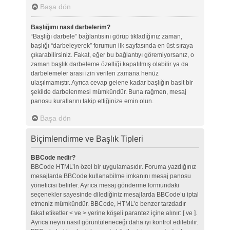
Başa dön
Başlığımı nasıl darbelerim?
“Başlığı darbele” bağlantısını görüp tıkladığınız zaman,
başlığı “darbeleyerek” forumun ilk sayfasında en üst sıraya
çıkarabilirsiniz. Fakat, eğer bu bağlantıyı göremiyorsanız, o
zaman başlık darbeleme özelliği kapatılmış olabilir ya da
darbelemeler arası izin verilen zamana henüz
ulaşılmamıştır. Ayrıca cevap gelene kadar başlığın basit bir
şekilde darbelenmesi mümkündür. Buna rağmen, mesaj
panosu kurallarını takip ettiğinize emin olun.
Başa dön
Biçimlendirme ve Başlık Tipleri
BBCode nedir?
BBCode HTML’in özel bir uygulamasıdır. Foruma yazdığınız
mesajlarda BBCode kullanabilme imkanını mesaj panosu
yöneticisi belirler. Ayrıca mesaj gönderme formundaki
seçenekler sayesinde dilediğiniz mesajlarda BBCode’u iptal
etmeniz mümkündür. BBCode, HTML’e benzer tarzdadır
fakat etiketler < ve > yerine köşeli parantez içine alınır: [ ve ].
Ayrıca neyin nasıl görüntüleneceği daha iyi kontrol edilebilir.