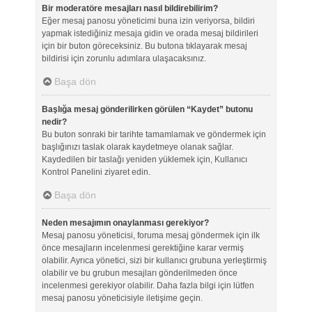
Bir moderatöre mesajları nasıl bildirebilirim?
Eğer mesaj panosu yöneticimi buna izin veriyorsa, bildiri
yapmak istediğiniz mesaja gidin ve orada mesaj bildirileri
için bir buton göreceksiniz. Bu butona tıklayarak mesaj
bildirisi için zorunlu adımlara ulaşacaksınız.
Başa dön
Başlığa mesaj gönderilirken görülen “Kaydet” butonu
nedir?
Bu buton sonraki bir tarihte tamamlamak ve göndermek için
başlığınızı taslak olarak kaydetmeye olanak sağlar.
Kaydedilen bir taslağı yeniden yüklemek için, Kullanıcı
Kontrol Panelini ziyaret edin.
Başa dön
Neden mesajımın onaylanması gerekiyor?
Mesaj panosu yöneticisi, foruma mesaj göndermek için ilk
önce mesajların incelenmesi gerektiğine karar vermiş
olabilir. Ayrıca yönetici, sizi bir kullanıcı grubuna yerleştirmiş
olabilir ve bu grubun mesajları gönderilmeden önce
incelenmesi gerekiyor olabilir. Daha fazla bilgi için lütfen
mesaj panosu yöneticisiyle iletişime geçin.