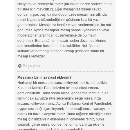
tıklayarak düzenleyebilirsiniz (bu imkan bazen sadece belirli
bir süre için mevcuttur). Eğer mesajınıza birileri cevap
göndermişse, başlığa döndüğünüzde mesajınızın altında
metni kaç defa düzenlediğinizi gösteren kısa bir yazı
göreceksiniz. Mesajınıza henüz cevap verilmemişse, bu not
görülmez. Ayrıca mesajınız mesaj panosu yöneticileri veya
moderatörler tarafından düzenlenince de bu metin
görünmez. Buna rağmen mesajı neden düzenlediklerine
dair kendilerine has bir not bırakabilirler. Not: Normal
kullanıcılar herhangi birinden cevap geldikten sonra bir
mesajı silemezler.
Başa dön
Mesajıma bir imza nasıl eklerim?
Herhangi bir mesaja imzanızı ekleyebilmek için öncelikle
Kullanıcı Kontrol Panelinizden bir imza oluşturmanız
gerekmektedir. Daha sonra mesaj gönderme formunun alt
kısmındaki
Bir imza ekle
seçeneğini seçip mesajınıza
imzanızı ekleyebilirsiniz. Ayrıca Kullanıcı Kontrol Panelindeki
uygun seçeneği işaretleyerek tüm mesajlarınıza varsayılan
olarak bir imza ekleyebilirsiniz. Buna rağmen dilediğiniz her
mesaj için imzanızın eklenmesini önleyebilirsiniz, bunu
yapmak içinse mesaj gönderme formunda imza ekleme
seçeneğinin işaretini kaldırmanız yeterlidir.