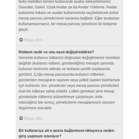
farklı metottan birisini kullanarak avatar ekleyebilirsiniz:
Gravatar, Galeri, Uzak Avatar ya da Avatar Yükleme. Avatar
kullanma imkanı ve avatar kullanımında seçilebilecek yollar
mesaj panosu yöneticisinin kararına bağlıdır. Eğer avatarları
kullanamıyorsanız, bir mesaj panosu yöneticisi ile iletişime
geçin.
Başa dön
Rütbem nedir ve onu nasıl değiştirebilirim?
Genelde kullanıcı rütbenizi doğrudan değiştirmeniz mümkün
değildir (kullanıcı rütbesi, gönderdiğiniz mesajın yanında
bulunan isminizin altında ve kullanıcı profili sayfasında
görülür). Çoğu mesaj panosunda kullanıcı rütbeleri,
gönderilen mesajların sayısını veya yetkili üyeleri belirlemek
için kullanılır, örn. yöneticiler veya mesaj panosu yöneticileri
özel bir rütbeye sahip olabilir. Lütfen gereksiz yere mesaj
gönderipte rütbenizi yükseltmeye çalışmayın, elde
edeceğiniz tek sonuç, yöneticilerin mesajlarınızın sayısını
düşürmesi olacaktır.
Başa dön
Bir kullanıcıya ait e-posta bağlantısını tıklayınca neden
giriş yapmam isteniyor?