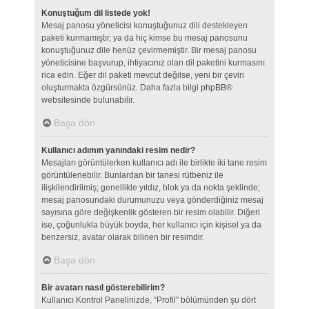
Konuştuğum dil listede yok!
Mesaj panosu yöneticisi konuştuğunuz dili destekleyen
paketi kurmamıştır, ya da hiç kimse bu mesaj panosunu
konuştuğunuz dile henüz çevirmemiştir. Bir mesaj panosu
yöneticisine başvurup, ihtiyacınız olan dil paketini kurmasını
rica edin. Eğer dil paketi mevcut değilse, yeni bir çeviri
oluşturmakta özgürsünüz. Daha fazla bilgi
phpBB
®
websitesinde bulunabilir.
Başa dön
Kullanıcı adımın yanındaki resim nedir?
Mesajları görüntülerken kullanıcı adı ile birlikte iki tane resim
görüntülenebilir. Bunlardan bir tanesi rütbeniz ile
ilişkilendirilmiş; genellikle yıldız, blok ya da nokta şeklinde;
mesaj panosundaki durumunuzu veya gönderdiğiniz mesaj
sayısına göre değişkenlik gösteren bir resim olabilir. Diğeri
ise, çoğunlukla büyük boyda, her kullanıcı için kişisel ya da
benzersiz, avatar olarak bilinen bir resimdir.
Başa dön
Bir avatarı nasıl gösterebilirim?
Kullanıcı Kontrol Panelinizde, “Profil” bölümünden şu dört