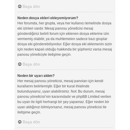
Başa dön
Neden dosya ekleri ekleyemiyorum?
Her forumda, her grupta, veya her kullanıcı temelinde dosya
eki izinleri vardır. Mesaj panosu yöneticisi mesaj
gönderdiğiniz belirli forum için eklenen dosya eklerine izin
vermemiş olabilir, ya da muhtemelen sadece bazı gruplar
dosya eki gönderebiliyordur. Eğer dosya eki eklemenin sizin
için neden kapalı olduğu hakkında bir şüpheniz varsa mesaj
panosu yöneticiyle iletişime geçin.
Başa dön
Neden bir uyarı aldım?
Her mesaj panosu yöneticisi, mesaj panoları için kendi
kurallarını belirlemiştir. Eğer bir kural ihlalinde
bulunduysanız, uyarı alabilirsiniz. Not: Bu durum, mesaj
panosu yöneticisi’nin kararındadır ve phpBB Limited verilen
bu uyarı ile ilgili herhangi bir şey yapamaz. Eğer neden bir
uyarı aldığınızı bilmiyorsanız, mesaj panosu yöneticisi ile
iletişime geçin.
Başa dön