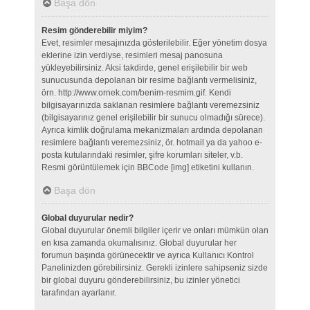
Başa dön
Resim gönderebilir miyim?
Evet, resimler mesajınızda gösterilebilir. Eğer yönetim dosya
eklerine izin verdiyse, resimleri mesaj panosuna
yükleyebilirsiniz. Aksi takdirde, genel erişilebilir bir web
sunucusunda depolanan bir resime bağlantı vermelisiniz,
örn. http://www.ornek.com/benim-resmim.gif. Kendi
bilgisayarınızda saklanan resimlere bağlantı veremezsiniz
(bilgisayarınız genel erişilebilir bir sunucu olmadığı sürece).
Ayrıca kimlik doğrulama mekanizmaları ardında depolanan
resimlere bağlantı veremezsiniz, ör. hotmail ya da yahoo e-
posta kutularındaki resimler, şifre korumları siteler, v.b.
Resmi görüntülemek için BBCode [img] etiketini kullanın.
Başa dön
Global duyurular nedir?
Global duyurular önemli bilgiler içerir ve onları mümkün olan
en kısa zamanda okumalısınız. Global duyurular her
forumun başında görünecektir ve ayrıca Kullanıcı Kontrol
Panelinizden görebilirsiniz. Gerekli izinlere sahipseniz sizde
bir global duyuru gönderebilirsiniz, bu izinler yönetici
tarafından ayarlanır.