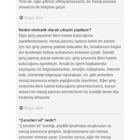
Yine de, eğer şifenizi sıfırlayamazsanız, bir mesaj panosu
yöneticisi ile iletişime geçin.
Başa dön
Neden otomatik olarak çıkışım yapılıyor?
Eğer giriş yaparken
Beni hatırla
kutucuğunu
işaretlemezseniz, mesaj panosu sadece belirli bir zaman
için sizi giriş yapmış şekilde tutacaktır. Bu, hesabınızın başka
biri tarafından kötüye kullanımını önlemek içindir. Sürekli
giriş yapmış olarak kalmak için, giriş sırasında
Beni hatırla
kutucuğunu işaretleyin. Ancak bu işlem başkalarıyla
paylaşılan bir bilgisayarlardan, örneğin; kütüphane, internet
kafe, üniversite bilgisayar laboratuarı, v.b. gibi yerlerden
mesaj panosuna erişim yaptığınızda önerilmez. Eğer giriş
sırasında
Beni hatırla
kutucuğunu göremiyorsanız, bunun
anlamı bir mesaj panosu yöneticisinin bu özelliği devre dışı
bırakmış olmasıdır.
Başa dön
“Çerezleri sil” nedir?
“Çerezleri sil” özelliği, phpBB tarafından oluşturulan ve
mesaj panosuna girişiniz, doğrulanmanız için tutulan
çerezleri silmeye yarar. Çerezler ayrıca, eğer bir mesaj