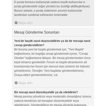
E-posta formunu kullanarak sadece kayıtlı kullanıcılar e-
posta gönderebilir (eğer yönetici bu özelliği aktifleştirdiyse).
Bunun sebebi, e-posta sisteminin anonim kullanıcılar
tarafından suistimal edilmesini önlemektir.
Başa dön
Mesaj Gönderme Sorunları
Yeni bir başlık nasıl oluşturabilirim ya da bir mesaja nasıl
cevap gönderebilirim?
Bir foruma yeni bir başlık göndermek için, "Yeni Başlık"
bağlantısına, bir başlığa cevap göndermek içinse, "Cevap
Gönder" bağlantısına tıklayın. Bir mesaj göndermeden önce
kayıt olmanız gerekebilir. Forum ve başlık ekranlarının alt
kısımlarında her forum için mevcut olan izinlerin bir listesini
görebilirsiniz. Örneğin: Yeni başlıklar gönderebilirsiniz,
Dosya ekleri gönderebilirsiniz, v.b.
Başa dön
Bir mesajı nasıl düzenleyebilir ya da silebilirim?
Mesaj panosu yöneticisi veya moderatör olmadığınız sürece,
sadece kendinize ait mesajları düzenleyebilir veya
silebilirsiniz. Gönderdiğiniz bir mesajı düzenle butonuna