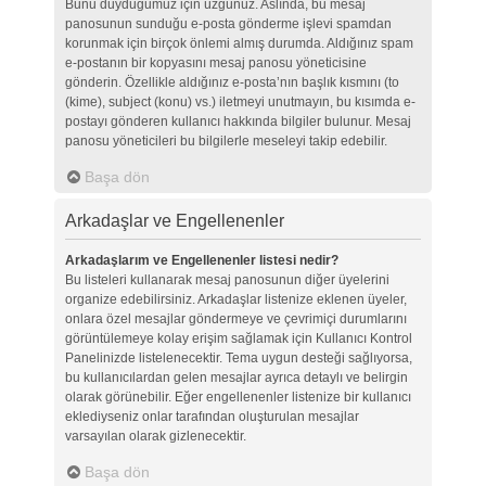
Bunu duyduğumuz için üzgünüz. Aslında, bu mesaj
panosunun sunduğu e-posta gönderme işlevi spamdan
korunmak için birçok önlemi almış durumda. Aldığınız spam
e-postanın bir kopyasını mesaj panosu yöneticisine
gönderin. Özellikle aldığınız e-posta’nın başlık kısmını (to
(kime), subject (konu) vs.) iletmeyi unutmayın, bu kısımda e-
postayı gönderen kullanıcı hakkında bilgiler bulunur. Mesaj
panosu yöneticileri bu bilgilerle meseleyi takip edebilir.
Başa dön
Arkadaşlar ve Engellenenler
Arkadaşlarım ve Engellenenler listesi nedir?
Bu listeleri kullanarak mesaj panosunun diğer üyelerini
organize edebilirsiniz. Arkadaşlar listenize eklenen üyeler,
onlara özel mesajlar göndermeye ve çevrimiçi durumlarını
görüntülemeye kolay erişim sağlamak için Kullanıcı Kontrol
Panelinizde listelenecektir. Tema uygun desteği sağlıyorsa,
bu kullanıcılardan gelen mesajlar ayrıca detaylı ve belirgin
olarak görünebilir. Eğer engellenenler listenize bir kullanıcı
eklediyseniz onlar tarafından oluşturulan mesajlar
varsayılan olarak gizlenecektir.
Başa dön