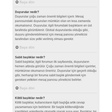
Başa dön
Duyurular nedir?
Duyurular çoğu zaman önemli bilgileri içerir. Mesaj
panosundaki duyuruları mümkün olan en kısa zamanda
okumalısınız. Duyurular, ilgili forumdaki başlıkların en üst
tarafında görüntülenir. Global duyurularda olduğu gibi,
duyuru gönderebilmeniz için mesaj panosu yöneticisi
tarafından size yetki verilmiş olması gerekir.
Başa dön
Sabit başlıklar nedir?
Sabit başlıklar, ilgili forumun ilk sayfasında, duyuruların
hemen altında görülür. Çoğu zaman önemli bilgileri içerirler,
mümkünse okumanızı öneririz. Duyurular için geçerli olduğu
gibi, herhangi bir foruma sabit başlık göndermek için
gereken yetkileri mesaj panosu yöneticisi belirler.
Başa dön
Kilitli başlıklar nedir?
Kilitli başlıklar, kullanıcıların ilgili başlığa artık cevap
yazamaması için belirlenir. Bir başlık kilitlendiğinde
içerdikleri anketlerde otomatik olarak sona erer. Başlıklar, bir