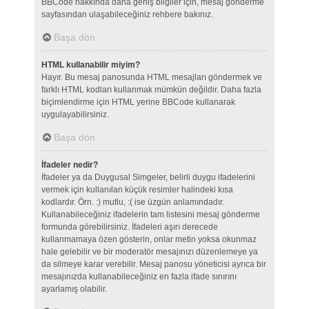
BBCode hakkında daha geniş bilgiler için, mesaj gönderme
sayfasından ulaşabileceğiniz rehbere bakınız.
Başa dön
HTML kullanabilir miyim?
Hayır. Bu mesaj panosunda HTML mesajları göndermek ve
farklı HTML kodları kullanmak mümkün değildir. Daha fazla
biçimlendirme için HTML yerine BBCode kullanarak
uygulayabilirsiniz.
Başa dön
İfadeler nedir?
İfadeler ya da Duygusal Simgeler, belirli duygu ifadelerini
vermek için kullanılan küçük resimler halindeki kısa
kodlardır. Örn. :) mutlu, :( ise üzgün anlamındadır.
Kullanabileceğiniz ifadelerin tam listesini mesaj gönderme
formunda görebilirsiniz. İfadeleri aşırı derecede
kullanmamaya özen gösterin, onlar metin yoksa okunmaz
hale gelebilir ve bir moderatör mesajınızı düzenlemeye ya
da silmeye karar verebilir. Mesaj panosu yöneticisi ayrıca bir
mesajınızda kullanabileceğiniz en fazla ifade sınırını
ayarlamış olabilir.