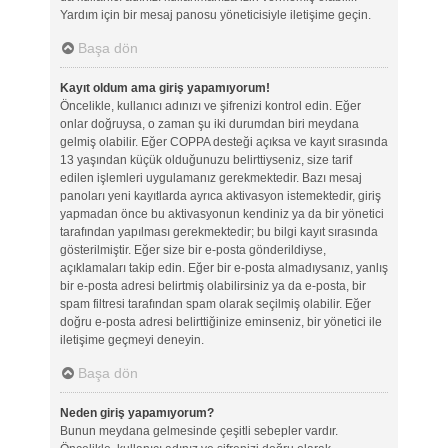
Yardım için bir mesaj panosu yöneticisiyle iletişime geçin.
Başa dön
Kayıt oldum ama giriş yapamıyorum!
Öncelikle, kullanıcı adınızı ve şifrenizi kontrol edin. Eğer
onlar doğruysa, o zaman şu iki durumdan biri meydana
gelmiş olabilir. Eğer COPPA desteği açıksa ve kayıt sırasında
13 yaşından küçük olduğunuzu belirttiyseniz, size tarif
edilen işlemleri uygulamanız gerekmektedir. Bazı mesaj
panoları yeni kayıtlarda ayrıca aktivasyon istemektedir, giriş
yapmadan önce bu aktivasyonun kendiniz ya da bir yönetici
tarafından yapılması gerekmektedir; bu bilgi kayıt sırasında
gösterilmiştir. Eğer size bir e-posta gönderildiyse,
açıklamaları takip edin. Eğer bir e-posta almadıysanız, yanlış
bir e-posta adresi belirtmiş olabilirsiniz ya da e-posta, bir
spam filtresi tarafından spam olarak seçilmiş olabilir. Eğer
doğru e-posta adresi belirttiğinize eminseniz, bir yönetici ile
iletişime geçmeyi deneyin.
Başa dön
Neden giriş yapamıyorum?
Bunun meydana gelmesinde çeşitli sebepler vardır.