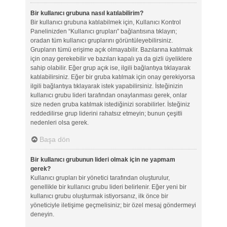
Bir kullanıcı grubuna nasıl katılabilirim?
Bir kullanıcı grubuna katılabilmek için, Kullanıcı Kontrol
Panelinizden “Kullanıcı grupları” bağlantısına tıklayın;
oradan tüm kullanıcı gruplarını görüntüleyebilirsiniz.
Grupların tümü erişime açık olmayabilir. Bazılarına katılmak
için onay gerekebilir ve bazıları kapalı ya da gizli üyeliklere
sahip olabilir. Eğer grup açık ise, ilgili bağlantıya tıklayarak
katılabilirsiniz. Eğer bir gruba katılmak için onay gerekiyorsa
ilgili bağlantıya tıklayarak istek yapabilirsiniz. İsteğinizin
kullanıcı grubu lideri tarafından onaylanması gerek, onlar
size neden gruba katılmak istediğinizi sorabilirler. İsteğiniz
reddedilirse grup liderini rahatsız etmeyin; bunun çeşitli
nedenleri olsa gerek.
Başa dön
Bir kullanıcı grubunun lideri olmak için ne yapmam
gerek?
Kullanıcı grupları bir yönetici tarafından oluşturulur,
genellikle bir kullanıcı grubu lideri belirlenir. Eğer yeni bir
kullanıcı grubu oluşturmak istiyorsanız, ilk önce bir
yöneticiyle iletişime geçmelisiniz; bir özel mesaj göndermeyi
deneyin.