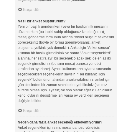
Başa dön
Nasıl bir anket oluştururum?
Yeni bir başlık gönderirken (veya bir başlığın ilk mesajını
düzenlerken (bu tabiki sahip olduğunuz izne bağlıdır)),
mesaj gönderme formunun altında “Anket oluştur” sekmesini
göreceksiniz (böyle bir formu göremiyorsanız, anket
oluşturma yetkiniz yok demektir). Anket için “Anket sorusu”
kısmına bir başlık girmelisiniz ve sonra “Anket seçenekleri”
alanına, her satıra ayrı bir seçenek olacak şekilde en az iki
seçenek girmelisiniz (bu sınır mesaj panosu yönetici
tarafından ayarlanır). Ayrıca kullanıcıların oylama sırasında
seçebilecekleri seçeneklerin sayısını “Her kullanıcı için
seçenek” bölümünün altından ayarlayabilirsiniz, anket için
gün cinsinden bir zaman sınırı belirleyebilirsiniz (sınırsız
sürede olması için 0 yazın) ve son olarak eğer kullanıcıların
kendi oylarını değiştirme izni varsa oy verdikleri seçeneği
değiştirebilirler.
Başa dön
Neden daha fazla anket seçeneği ekleyemiyorum?
Anket seçenekleri için sınır, mesaj panosu yöneticisi