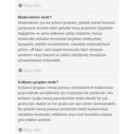
Başa dön
Moderatörler nedir?
Moderatörler (ya da onların grupları), günlük olarak forumun
çalışmasını kontrol eden şahıslar veya gruplardır. Başlıkları
değiştirme ve silme yetkisine sahip olabilirler. Ayrıca
moderatör oldukları forumdaki başlıkları kilitleyebilir,
taşıyabilir, silebilir ve bölebilirler. Genelde moderatörlerin
görevi, off-topic, yani başlık konusuyla ilgisi olmayan
yanıtların veya hakaret ve saldırı niteliğinde mesajların
gönderilmesini önlemektir.
Başa dön
Kullanıcı grupları nedir?
Kullanıcı grupları, mesaj panosu yöneticilerinin kullanıcıları
grup halinde ayırabilmesi için öngörülen bir yöntemdir. Her
kullanıcı (çoğu mesaj panolarından farklı olarak) bir çok
gruba üye olabilir ve her gruba ayrı ayrı izinler tanımlanabilir.
Bu şekilde mesaj panosu yöneticileri belirli kullanıcılara
rahatlıkla moderatör yetkilerini veya özel forumlara erişme
gibi yetkiler verebilir.
Başa dön