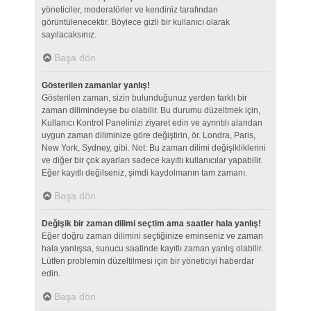
yöneticiler, moderatörler ve kendiniz tarafından
görüntülenecektir. Böylece gizli bir kullanıcı olarak
sayılacaksınız.
Başa dön
Gösterilen zamanlar yanlış!
Gösterilen zaman, sizin bulunduğunuz yerden farklı bir
zaman dilimindeyse bu olabilir. Bu durumu düzeltmek için,
Kullanıcı Kontrol Panelinizi ziyaret edin ve ayrıntılı alandan
uygun zaman diliminize göre değiştirin, ör. Londra, Paris,
New York, Sydney, gibi. Not: Bu zaman dilimi değişikliklerini
ve diğer bir çok ayarları sadece kayıtlı kullanıcılar yapabilir.
Eğer kayıtlı değilseniz, şimdi kaydolmanın tam zamanı.
Başa dön
Değişik bir zaman dilimi seçtim ama saatler hala yanlış!
Eğer doğru zaman dilimini seçtiğinize eminseniz ve zaman
hala yanlışsa, sunucu saatinde kayıtlı zaman yanlış olabilir.
Lütfen problemin düzeltilmesi için bir yöneticiyi haberdar
edin.
Başa dön