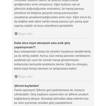
Öncelikle, kullanıcı adınız ve şifrenizi doğru olarak
girdiğinizden emin olmalısınız. Eğer kullanıcı adı ve
şifrenizin doğruluğundan eminseniz, bir mesaj panosu
yöneticisi ile iletişime geçerek mesaj panosundan
yasaklanıp yasaklanmadığınızdan emin olun. Eğer sorun bu
da değilse web sitesi sahibi mesaj panosu için yanlış ayar
yapmış olabilir ve bunu düzeltmesi gerekebilir.
Başa dön
Daha önce kayıt olmuştum ama artık giriş
yapamıyorum?!
Bazı sebeplerden dolayı bir yönetici hesabınızı deaktif etmiş
ya da silmiş olabilir. Ayrıca, bazı mesaj panoları veritabanını
azaltmak için uzun bir süredir mesaj göndermeyen
kullanıcıları periyodik aralıklarla silerler. Eğer bu olmuşsa,
tekrar kayıt olmayı deneyin ve tartışmalara katılın.
Başa dön
Şifremi kaybettim!
Panik yapmayın! Şifreniz geri getirelemese de, kolayca
sıfırlanabilir. Giriş sayfasını ziyaret edin ve
Şifremi unuttum
bağlantısına tıklayın. Buradaki talimatları takip ederek kısa
bir süre içerisinde yeniden giriş yapabilirsiniz.