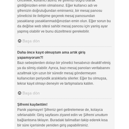
Öncelikle, kullanıcı adınız ve şifrenizi doğru olarak
girdiğinizden emin olmalısınız. Eğer kullanıcı adı ve
şifrenizin doğruluğundan eminseniz, bir mesaj panosu
yöneticisi ile iletişime geçerek mesaj panosundan
yasaklanıp yasaklanmadığınızdan emin olun. Eğer sorun bu
da değilse web sitesi sahibi mesaj panosu için yanlış ayar
yapmış olabilir ve bunu düzeltmesi gerekebilir.
Başa dön
Daha önce kayıt olmuştum ama artık giriş
yapamıyorum?!
Bazı sebeplerden dolayı bir yönetici hesabınızı deaktif etmiş
ya da silmiş olabilir. Ayrıca, bazı mesaj panoları veritabanını
azaltmak için uzun bir süredir mesaj göndermeyen
kullanıcıları periyodik aralıklarla silerler. Eğer bu olmuşsa,
tekrar kayıt olmayı deneyin ve tartışmalara katılın.
Başa dön
Şifremi kaybettim!
Panik yapmayın! Şifreniz geri getirelemese de, kolayca
sıfırlanabilir. Giriş sayfasını ziyaret edin ve
Şifremi unuttum
bağlantısına tıklayın. Buradaki talimatları takip ederek kısa
bir süre içerisinde yeniden giriş yapabilirsiniz.