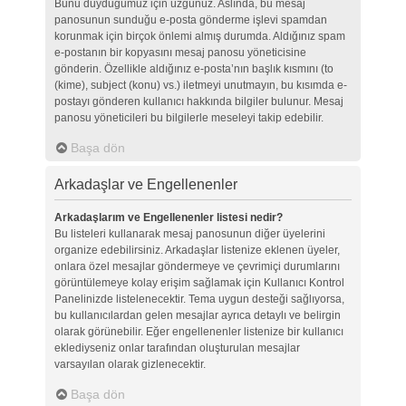
Bunu duyduğumuz için üzgünüz. Aslında, bu mesaj
panosunun sunduğu e-posta gönderme işlevi spamdan
korunmak için birçok önlemi almış durumda. Aldığınız spam
e-postanın bir kopyasını mesaj panosu yöneticisine
gönderin. Özellikle aldığınız e-posta’nın başlık kısmını (to
(kime), subject (konu) vs.) iletmeyi unutmayın, bu kısımda e-
postayı gönderen kullanıcı hakkında bilgiler bulunur. Mesaj
panosu yöneticileri bu bilgilerle meseleyi takip edebilir.
Başa dön
Arkadaşlar ve Engellenenler
Arkadaşlarım ve Engellenenler listesi nedir?
Bu listeleri kullanarak mesaj panosunun diğer üyelerini
organize edebilirsiniz. Arkadaşlar listenize eklenen üyeler,
onlara özel mesajlar göndermeye ve çevrimiçi durumlarını
görüntülemeye kolay erişim sağlamak için Kullanıcı Kontrol
Panelinizde listelenecektir. Tema uygun desteği sağlıyorsa,
bu kullanıcılardan gelen mesajlar ayrıca detaylı ve belirgin
olarak görünebilir. Eğer engellenenler listenize bir kullanıcı
eklediyseniz onlar tarafından oluşturulan mesajlar
varsayılan olarak gizlenecektir.
Başa dön