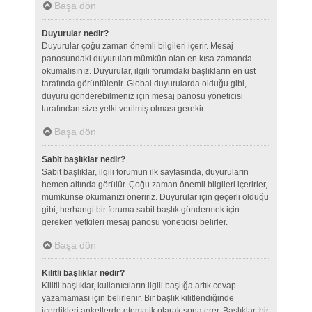
Başa dön
Duyurular nedir?
Duyurular çoğu zaman önemli bilgileri içerir. Mesaj
panosundaki duyuruları mümkün olan en kısa zamanda
okumalısınız. Duyurular, ilgili forumdaki başlıkların en üst
tarafında görüntülenir. Global duyurularda olduğu gibi,
duyuru gönderebilmeniz için mesaj panosu yöneticisi
tarafından size yetki verilmiş olması gerekir.
Başa dön
Sabit başlıklar nedir?
Sabit başlıklar, ilgili forumun ilk sayfasında, duyuruların
hemen altında görülür. Çoğu zaman önemli bilgileri içerirler,
mümkünse okumanızı öneririz. Duyurular için geçerli olduğu
gibi, herhangi bir foruma sabit başlık göndermek için
gereken yetkileri mesaj panosu yöneticisi belirler.
Başa dön
Kilitli başlıklar nedir?
Kilitli başlıklar, kullanıcıların ilgili başlığa artık cevap
yazamaması için belirlenir. Bir başlık kilitlendiğinde
içerdikleri anketlerde otomatik olarak sona erer. Başlıklar, bir