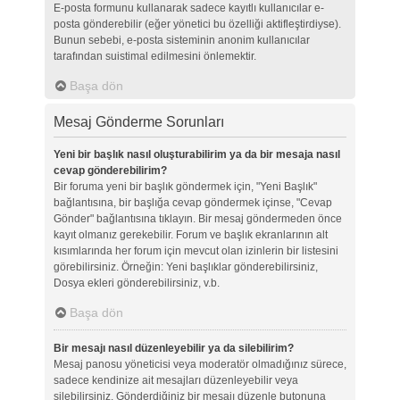
E-posta formunu kullanarak sadece kayıtlı kullanıcılar e-
posta gönderebilir (eğer yönetici bu özelliği aktifleştirdiyse).
Bunun sebebi, e-posta sisteminin anonim kullanıcılar
tarafından suistimal edilmesini önlemektir.
Başa dön
Mesaj Gönderme Sorunları
Yeni bir başlık nasıl oluşturabilirim ya da bir mesaja nasıl
cevap gönderebilirim?
Bir foruma yeni bir başlık göndermek için, "Yeni Başlık"
bağlantısına, bir başlığa cevap göndermek içinse, "Cevap
Gönder" bağlantısına tıklayın. Bir mesaj göndermeden önce
kayıt olmanız gerekebilir. Forum ve başlık ekranlarının alt
kısımlarında her forum için mevcut olan izinlerin bir listesini
görebilirsiniz. Örneğin: Yeni başlıklar gönderebilirsiniz,
Dosya ekleri gönderebilirsiniz, v.b.
Başa dön
Bir mesajı nasıl düzenleyebilir ya da silebilirim?
Mesaj panosu yöneticisi veya moderatör olmadığınız sürece,
sadece kendinize ait mesajları düzenleyebilir veya
silebilirsiniz. Gönderdiğiniz bir mesajı düzenle butonuna