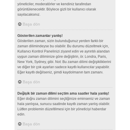
yöneticiler, moderatörler ve kendiniz tarafından
görüntülenecektir. Böylece gizli bir kullanıcı olarak
sayılacaksınız.
Başa dön
Gösterilen zamanlar yanlış!
Gösterilen zaman, sizin bulunduğunuz yerden farklı bir
zaman dilimindeyse bu olabilir. Bu durumu düzeltmek için,
Kullanıcı Kontrol Panelinizi ziyaret edin ve ayrıntılı alandan
uygun zaman diliminize göre değiştirin, ör. Londra, Paris,
New York, Sydney, gibi. Not: Bu zaman dilimi değişikliklerini
ve diğer bir çok ayarları sadece kayıtlı kullanıcılar yapabilir.
Eğer kayıtlı değilseniz, şimdi kaydolmanın tam zamanı.
Başa dön
Değişik bir zaman dilimi seçtim ama saatler hala yanlış!
Eğer doğru zaman dilimini seçtiğinize eminseniz ve zaman
hala yanlışsa, sunucu saatinde kayıtlı zaman yanlış olabilir.
Lütfen problemin düzeltilmesi için bir yöneticiyi haberdar
edin.
Başa dön