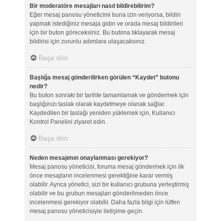
Bir moderatöre mesajları nasıl bildirebilirim?
Eğer mesaj panosu yöneticimi buna izin veriyorsa, bildiri
yapmak istediğiniz mesaja gidin ve orada mesaj bildirileri
için bir buton göreceksiniz. Bu butona tıklayarak mesaj
bildirisi için zorunlu adımlara ulaşacaksınız.
Başa dön
Başlığa mesaj gönderilirken görülen “Kaydet” butonu
nedir?
Bu buton sonraki bir tarihte tamamlamak ve göndermek için
başlığınızı taslak olarak kaydetmeye olanak sağlar.
Kaydedilen bir taslağı yeniden yüklemek için, Kullanıcı
Kontrol Panelini ziyaret edin.
Başa dön
Neden mesajımın onaylanması gerekiyor?
Mesaj panosu yöneticisi, foruma mesaj göndermek için ilk
önce mesajların incelenmesi gerektiğine karar vermiş
olabilir. Ayrıca yönetici, sizi bir kullanıcı grubuna yerleştirmiş
olabilir ve bu grubun mesajları gönderilmeden önce
incelenmesi gerekiyor olabilir. Daha fazla bilgi için lütfen
mesaj panosu yöneticisiyle iletişime geçin.