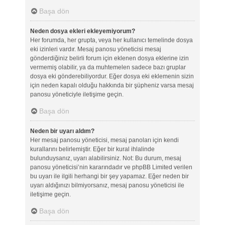
Başa dön
Neden dosya ekleri ekleyemiyorum?
Her forumda, her grupta, veya her kullanıcı temelinde dosya
eki izinleri vardır. Mesaj panosu yöneticisi mesaj
gönderdiğiniz belirli forum için eklenen dosya eklerine izin
vermemiş olabilir, ya da muhtemelen sadece bazı gruplar
dosya eki gönderebiliyordur. Eğer dosya eki eklemenin sizin
için neden kapalı olduğu hakkında bir şüpheniz varsa mesaj
panosu yöneticiyle iletişime geçin.
Başa dön
Neden bir uyarı aldım?
Her mesaj panosu yöneticisi, mesaj panoları için kendi
kurallarını belirlemiştir. Eğer bir kural ihlalinde
bulunduysanız, uyarı alabilirsiniz. Not: Bu durum, mesaj
panosu yöneticisi’nin kararındadır ve phpBB Limited verilen
bu uyarı ile ilgili herhangi bir şey yapamaz. Eğer neden bir
uyarı aldığınızı bilmiyorsanız, mesaj panosu yöneticisi ile
iletişime geçin.
Başa dön