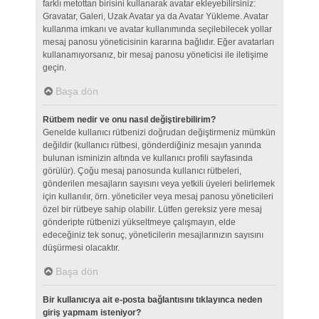
farklı metottan birisini kullanarak avatar ekleyebilirsiniz:
Gravatar, Galeri, Uzak Avatar ya da Avatar Yükleme. Avatar
kullanma imkanı ve avatar kullanımında seçilebilecek yollar
mesaj panosu yöneticisinin kararına bağlıdır. Eğer avatarları
kullanamıyorsanız, bir mesaj panosu yöneticisi ile iletişime
geçin.
Başa dön
Rütbem nedir ve onu nasıl değiştirebilirim?
Genelde kullanıcı rütbenizi doğrudan değiştirmeniz mümkün
değildir (kullanıcı rütbesi, gönderdiğiniz mesajın yanında
bulunan isminizin altında ve kullanıcı profili sayfasında
görülür). Çoğu mesaj panosunda kullanıcı rütbeleri,
gönderilen mesajların sayısını veya yetkili üyeleri belirlemek
için kullanılır, örn. yöneticiler veya mesaj panosu yöneticileri
özel bir rütbeye sahip olabilir. Lütfen gereksiz yere mesaj
gönderipte rütbenizi yükseltmeye çalışmayın, elde
edeceğiniz tek sonuç, yöneticilerin mesajlarınızın sayısını
düşürmesi olacaktır.
Başa dön
Bir kullanıcıya ait e-posta bağlantısını tıklayınca neden
giriş yapmam isteniyor?