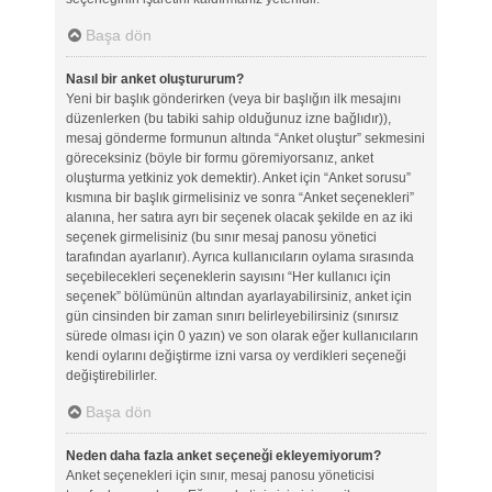
Başa dön
Nasıl bir anket oluştururum?
Yeni bir başlık gönderirken (veya bir başlığın ilk mesajını
düzenlerken (bu tabiki sahip olduğunuz izne bağlıdır)),
mesaj gönderme formunun altında “Anket oluştur” sekmesini
göreceksiniz (böyle bir formu göremiyorsanız, anket
oluşturma yetkiniz yok demektir). Anket için “Anket sorusu”
kısmına bir başlık girmelisiniz ve sonra “Anket seçenekleri”
alanına, her satıra ayrı bir seçenek olacak şekilde en az iki
seçenek girmelisiniz (bu sınır mesaj panosu yönetici
tarafından ayarlanır). Ayrıca kullanıcıların oylama sırasında
seçebilecekleri seçeneklerin sayısını “Her kullanıcı için
seçenek” bölümünün altından ayarlayabilirsiniz, anket için
gün cinsinden bir zaman sınırı belirleyebilirsiniz (sınırsız
sürede olması için 0 yazın) ve son olarak eğer kullanıcıların
kendi oylarını değiştirme izni varsa oy verdikleri seçeneği
değiştirebilirler.
Başa dön
Neden daha fazla anket seçeneği ekleyemiyorum?
Anket seçenekleri için sınır, mesaj panosu yöneticisi