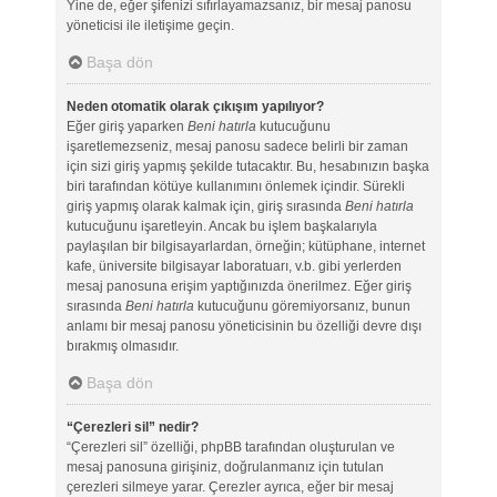
Yine de, eğer şifenizi sıfırlayamazsanız, bir mesaj panosu
yöneticisi ile iletişime geçin.
Başa dön
Neden otomatik olarak çıkışım yapılıyor?
Eğer giriş yaparken
Beni hatırla
kutucuğunu
işaretlemezseniz, mesaj panosu sadece belirli bir zaman
için sizi giriş yapmış şekilde tutacaktır. Bu, hesabınızın başka
biri tarafından kötüye kullanımını önlemek içindir. Sürekli
giriş yapmış olarak kalmak için, giriş sırasında
Beni hatırla
kutucuğunu işaretleyin. Ancak bu işlem başkalarıyla
paylaşılan bir bilgisayarlardan, örneğin; kütüphane, internet
kafe, üniversite bilgisayar laboratuarı, v.b. gibi yerlerden
mesaj panosuna erişim yaptığınızda önerilmez. Eğer giriş
sırasında
Beni hatırla
kutucuğunu göremiyorsanız, bunun
anlamı bir mesaj panosu yöneticisinin bu özelliği devre dışı
bırakmış olmasıdır.
Başa dön
“Çerezleri sil” nedir?
“Çerezleri sil” özelliği, phpBB tarafından oluşturulan ve
mesaj panosuna girişiniz, doğrulanmanız için tutulan
çerezleri silmeye yarar. Çerezler ayrıca, eğer bir mesaj