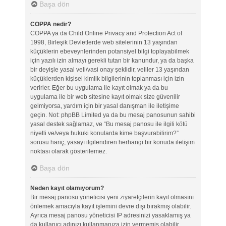
Başa dön
COPPA nedir?
COPPA ya da Child Online Privacy and Protection Act of
1998, Birleşik Devletlerde web sitelerinin 13 yaşından
küçüklerin ebeveynlerinden potansiyel bilgi toplayabilmek
için yazılı izin almayı gerekli tutan bir kanundur, ya da başka
bir deyişle yasal veli/vasi onay şeklidir, veliler 13 yaşından
küçüklerden kişisel kimlik bilgilerinin toplanması için izin
verirler. Eğer bu uygulama ile kayıt olmak ya da bu
uygulama ile bir web sitesine kayıt olmak size güvenilir
gelmiyorsa, yardım için bir yasal danışman ile iletişime
geçin. Not: phpBB Limited ya da bu mesaj panosunun sahibi
yasal destek sağlamaz, ve “Bu mesaj panosu ile ilgili kötü
niyetli ve/veya hukuki konularda kime başvurabilirim?”
sorusu hariç, yasayı ilgilendiren herhangi bir konuda iletişim
noktası olarak gösterilemez.
Başa dön
Neden kayıt olamıyorum?
Bir mesaj panosu yöneticisi yeni ziyaretçilerin kayıt olmasını
önlemek amacıyla kayıt işlemini devre dışı bırakmış olabilir.
Ayrıca mesaj panosu yöneticisi IP adresinizi yasaklamış ya
da kullanıcı adınızı kullanmanıza izin vermemiş olabilir.