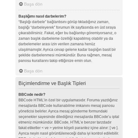
Başa dön
Başlığımı nasıl darbelerim?
“Başlığı darbele” bağlantısını görüp tıkladığınız zaman,
başlığı “darbeleyerek” forumun ilk sayfasında en üst sıraya
çıkarabilirsiniz. Fakat, eğer bu bağlantıyı göremiyorsanız, o
zaman başlık darbeleme özelliği kapatılmış olabilir ya da
darbelemeler arası izin verilen zamana henüz
ulaşılmamıştır. Ayrıca cevap gelene kadar başlığın basit bir
şekilde darbelenmesi mümkündür. Buna rağmen, mesaj
panosu kurallarını takip ettiğinize emin olun.
Başa dön
Biçimlendirme ve Başlık Tipleri
BBCode nedir?
BBCode HTML’in özel bir uygulamasıdır. Foruma yazdığınız
mesajlarda BBCode kullanabilme imkanını mesaj panosu
yöneticisi belirler. Ayrıca mesaj gönderme formundaki
seçenekler sayesinde dilediğiniz mesajlarda BBCode’u iptal
etmeniz mümkündür. BBCode, HTML’e benzer tarzdadır
fakat etiketler < ve > yerine köşeli parantez içine alınır: [ ve ].
Ayrıca neyin nasıl görüntüleneceği daha iyi kontrol edilebilir.