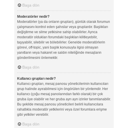
Başa dön
Moderatörler nedir?
Moderatörler (ya da onların grupları), günlük olarak forumun
çalışmasını kontrol eden şahıslar veya gruplardır. Başlıkları
değiştirme ve silme yetkisine sahip olabilirler. Ayrıca
moderatör oldukları forumdaki başlıkları kilitleyebilir,
taşıyabilir, silebilir ve bölebilirler. Genelde moderatörlerin
görevi, off-topic, yani başlık konusuyla ilgisi olmayan
yanıtların veya hakaret ve saldırı niteliğinde mesajların
gönderilmesini önlemektir.
Başa dön
Kullanıcı grupları nedir?
Kullanıcı grupları, mesaj panosu yöneticilerinin kullanıcıları
grup halinde ayırabilmesi için öngörülen bir yöntemdir. Her
kullanıcı (çoğu mesaj panolarından farklı olarak) bir çok
gruba üye olabilir ve her gruba ayrı ayrı izinler tanımlanabilir.
Bu şekilde mesaj panosu yöneticileri belirli kullanıcılara
rahatlıkla moderatör yetkilerini veya özel forumlara erişme
gibi yetkiler verebilir.
Başa dön