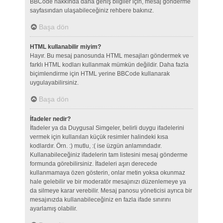
BBCode hakkında daha geniş bilgiler için, mesaj gönderme
sayfasından ulaşabileceğiniz rehbere bakınız.
Başa dön
HTML kullanabilir miyim?
Hayır. Bu mesaj panosunda HTML mesajları göndermek ve
farklı HTML kodları kullanmak mümkün değildir. Daha fazla
biçimlendirme için HTML yerine BBCode kullanarak
uygulayabilirsiniz.
Başa dön
İfadeler nedir?
İfadeler ya da Duygusal Simgeler, belirli duygu ifadelerini
vermek için kullanılan küçük resimler halindeki kısa
kodlardır. Örn. :) mutlu, :( ise üzgün anlamındadır.
Kullanabileceğiniz ifadelerin tam listesini mesaj gönderme
formunda görebilirsiniz. İfadeleri aşırı derecede
kullanmamaya özen gösterin, onlar metin yoksa okunmaz
hale gelebilir ve bir moderatör mesajınızı düzenlemeye ya
da silmeye karar verebilir. Mesaj panosu yöneticisi ayrıca bir
mesajınızda kullanabileceğiniz en fazla ifade sınırını
ayarlamış olabilir.