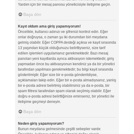
Yardım için bir mesaj panosu yöneticisiyle iletişime geçin.
Başa dön
Kayıt oldum ama giriş yapamıyorum!
Öncelikle, kullanıcı adınızı ve şifrenizi kontrol edin. Eğer
onlar doğruysa, o zaman şu iki durumdan biri meydana
gelmiş olabilir. Eğer COPPA desteği açıksa ve kayıt sırasında
13 yaşından küçük olduğunuzu belirttiyseniz, size tarif
edilen işlemleri uygulamanız gerekmektedir. Bazı mesaj
panoları yeni kayıtlarda ayrıca aktivasyon istemektedir, giriş
yapmadan önce bu aktivasyonun kendiniz ya da bir yönetici
tarafından yapılması gerekmektedir; bu bilgi kayıt sırasında
gösterilmiştir. Eğer size bir e-posta gönderildiyse,
açıklamaları takip edin. Eğer bir e-posta almadıysanız, yanlış
bir e-posta adresi belirtmiş olabilirsiniz ya da e-posta, bir
spam filtresi tarafından spam olarak seçilmiş olabilir. Eğer
doğru e-posta adresi belirttiğinize eminseniz, bir yönetici ile
iletişime geçmeyi deneyin.
Başa dön
Neden giriş yapamıyorum?
Bunun meydana gelmesinde çeşitli sebepler vardır.