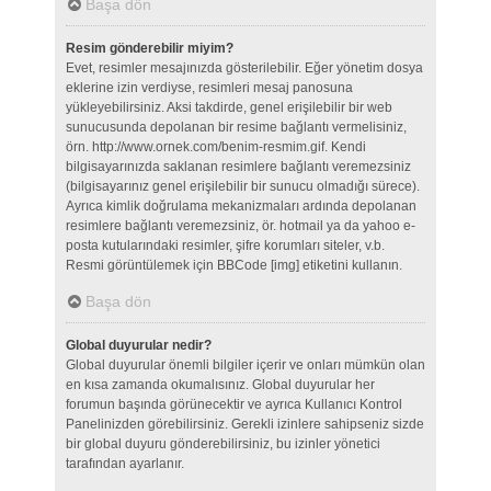
Başa dön
Resim gönderebilir miyim?
Evet, resimler mesajınızda gösterilebilir. Eğer yönetim dosya
eklerine izin verdiyse, resimleri mesaj panosuna
yükleyebilirsiniz. Aksi takdirde, genel erişilebilir bir web
sunucusunda depolanan bir resime bağlantı vermelisiniz,
örn. http://www.ornek.com/benim-resmim.gif. Kendi
bilgisayarınızda saklanan resimlere bağlantı veremezsiniz
(bilgisayarınız genel erişilebilir bir sunucu olmadığı sürece).
Ayrıca kimlik doğrulama mekanizmaları ardında depolanan
resimlere bağlantı veremezsiniz, ör. hotmail ya da yahoo e-
posta kutularındaki resimler, şifre korumları siteler, v.b.
Resmi görüntülemek için BBCode [img] etiketini kullanın.
Başa dön
Global duyurular nedir?
Global duyurular önemli bilgiler içerir ve onları mümkün olan
en kısa zamanda okumalısınız. Global duyurular her
forumun başında görünecektir ve ayrıca Kullanıcı Kontrol
Panelinizden görebilirsiniz. Gerekli izinlere sahipseniz sizde
bir global duyuru gönderebilirsiniz, bu izinler yönetici
tarafından ayarlanır.