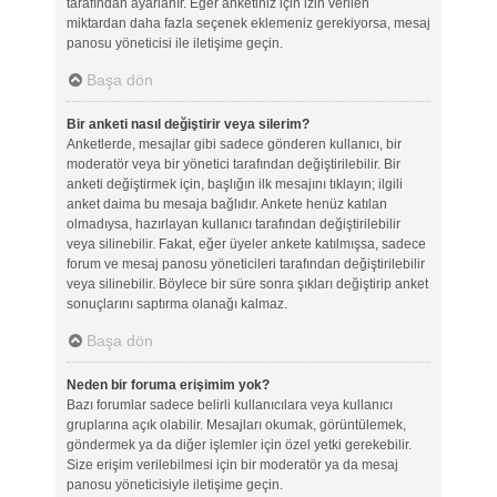
tarafından ayarlanır. Eğer anketiniz için izin verilen
miktardan daha fazla seçenek eklemeniz gerekiyorsa, mesaj
panosu yöneticisi ile iletişime geçin.
Başa dön
Bir anketi nasıl değiştirir veya silerim?
Anketlerde, mesajlar gibi sadece gönderen kullanıcı, bir
moderatör veya bir yönetici tarafından değiştirilebilir. Bir
anketi değiştirmek için, başlığın ilk mesajını tıklayın; ilgili
anket daima bu mesaja bağlıdır. Ankete henüz katılan
olmadıysa, hazırlayan kullanıcı tarafından değiştirilebilir
veya silinebilir. Fakat, eğer üyeler ankete katılmışsa, sadece
forum ve mesaj panosu yöneticileri tarafından değiştirilebilir
veya silinebilir. Böylece bir süre sonra şıkları değiştirip anket
sonuçlarını saptırma olanağı kalmaz.
Başa dön
Neden bir foruma erişimim yok?
Bazı forumlar sadece belirli kullanıcılara veya kullanıcı
gruplarına açık olabilir. Mesajları okumak, görüntülemek,
göndermek ya da diğer işlemler için özel yetki gerekebilir.
Size erişim verilebilmesi için bir moderatör ya da mesaj
panosu yöneticisiyle iletişime geçin.