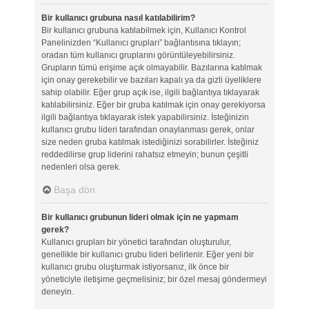
Bir kullanıcı grubuna nasıl katılabilirim?
Bir kullanıcı grubuna katılabilmek için, Kullanıcı Kontrol
Panelinizden “Kullanıcı grupları” bağlantısına tıklayın;
oradan tüm kullanıcı gruplarını görüntüleyebilirsiniz.
Grupların tümü erişime açık olmayabilir. Bazılarına katılmak
için onay gerekebilir ve bazıları kapalı ya da gizli üyeliklere
sahip olabilir. Eğer grup açık ise, ilgili bağlantıya tıklayarak
katılabilirsiniz. Eğer bir gruba katılmak için onay gerekiyorsa
ilgili bağlantıya tıklayarak istek yapabilirsiniz. İsteğinizin
kullanıcı grubu lideri tarafından onaylanması gerek, onlar
size neden gruba katılmak istediğinizi sorabilirler. İsteğiniz
reddedilirse grup liderini rahatsız etmeyin; bunun çeşitli
nedenleri olsa gerek.
Başa dön
Bir kullanıcı grubunun lideri olmak için ne yapmam
gerek?
Kullanıcı grupları bir yönetici tarafından oluşturulur,
genellikle bir kullanıcı grubu lideri belirlenir. Eğer yeni bir
kullanıcı grubu oluşturmak istiyorsanız, ilk önce bir
yöneticiyle iletişime geçmelisiniz; bir özel mesaj göndermeyi
deneyin.