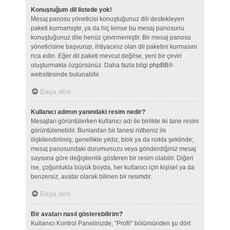
Konuştuğum dil listede yok!
Mesaj panosu yöneticisi konuştuğunuz dili destekleyen
paketi kurmamıştır, ya da hiç kimse bu mesaj panosunu
konuştuğunuz dile henüz çevirmemiştir. Bir mesaj panosu
yöneticisine başvurup, ihtiyacınız olan dil paketini kurmasını
rica edin. Eğer dil paketi mevcut değilse, yeni bir çeviri
oluşturmakta özgürsünüz. Daha fazla bilgi
phpBB
®
websitesinde bulunabilir.
Başa dön
Kullanıcı adımın yanındaki resim nedir?
Mesajları görüntülerken kullanıcı adı ile birlikte iki tane resim
görüntülenebilir. Bunlardan bir tanesi rütbeniz ile
ilişkilendirilmiş; genellikle yıldız, blok ya da nokta şeklinde;
mesaj panosundaki durumunuzu veya gönderdiğiniz mesaj
sayısına göre değişkenlik gösteren bir resim olabilir. Diğeri
ise, çoğunlukla büyük boyda, her kullanıcı için kişisel ya da
benzersiz, avatar olarak bilinen bir resimdir.
Başa dön
Bir avatarı nasıl gösterebilirim?
Kullanıcı Kontrol Panelinizde, “Profil” bölümünden şu dört