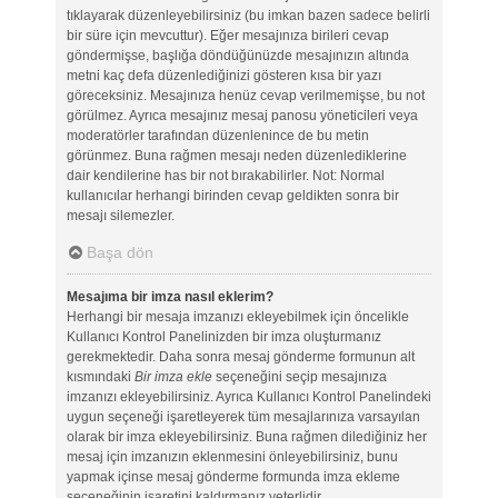
tıklayarak düzenleyebilirsiniz (bu imkan bazen sadece belirli
bir süre için mevcuttur). Eğer mesajınıza birileri cevap
göndermişse, başlığa döndüğünüzde mesajınızın altında
metni kaç defa düzenlediğinizi gösteren kısa bir yazı
göreceksiniz. Mesajınıza henüz cevap verilmemişse, bu not
görülmez. Ayrıca mesajınız mesaj panosu yöneticileri veya
moderatörler tarafından düzenlenince de bu metin
görünmez. Buna rağmen mesajı neden düzenlediklerine
dair kendilerine has bir not bırakabilirler. Not: Normal
kullanıcılar herhangi birinden cevap geldikten sonra bir
mesajı silemezler.
Başa dön
Mesajıma bir imza nasıl eklerim?
Herhangi bir mesaja imzanızı ekleyebilmek için öncelikle
Kullanıcı Kontrol Panelinizden bir imza oluşturmanız
gerekmektedir. Daha sonra mesaj gönderme formunun alt
kısmındaki
Bir imza ekle
seçeneğini seçip mesajınıza
imzanızı ekleyebilirsiniz. Ayrıca Kullanıcı Kontrol Panelindeki
uygun seçeneği işaretleyerek tüm mesajlarınıza varsayılan
olarak bir imza ekleyebilirsiniz. Buna rağmen dilediğiniz her
mesaj için imzanızın eklenmesini önleyebilirsiniz, bunu
yapmak içinse mesaj gönderme formunda imza ekleme
seçeneğinin işaretini kaldırmanız yeterlidir.