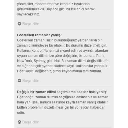
yöneticiler, moderatörler ve kendiniz tarafından
görüntülenecektir. Böylece gizli bir kullanıcı olarak
sayılacaksınız.
Başa dön
Gösterilen zamanlar yanlış!
Gösterilen zaman, sizin bulunduğunuz yerden farklı bir
zaman dilimindeyse bu olabilir. Bu durumu düzeltmek için,
Kullanıcı Kontrol Panelinizi ziyaret edin ve ayrıntılı alandan
uygun zaman diliminize göre değiştirin, ör. Londra, Paris,
New York, Sydney, gibi. Not: Bu zaman dilimi değişikliklerini
ve diğer bir çok ayarları sadece kayıtlı kullanıcılar yapabilir.
Eğer kayıtlı değilseniz, şimdi kaydolmanın tam zamanı.
Başa dön
Değişik bir zaman dilimi seçtim ama saatler hala yanlış!
Eğer doğru zaman dilimini seçtiğinize eminseniz ve zaman
hala yanlışsa, sunucu saatinde kayıtlı zaman yanlış olabilir.
Lütfen problemin düzeltilmesi için bir yöneticiyi haberdar
edin.
Başa dön