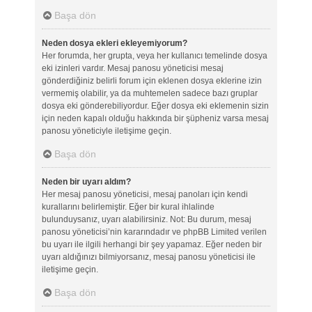
Başa dön
Neden dosya ekleri ekleyemiyorum?
Her forumda, her grupta, veya her kullanıcı temelinde dosya
eki izinleri vardır. Mesaj panosu yöneticisi mesaj
gönderdiğiniz belirli forum için eklenen dosya eklerine izin
vermemiş olabilir, ya da muhtemelen sadece bazı gruplar
dosya eki gönderebiliyordur. Eğer dosya eki eklemenin sizin
için neden kapalı olduğu hakkında bir şüpheniz varsa mesaj
panosu yöneticiyle iletişime geçin.
Başa dön
Neden bir uyarı aldım?
Her mesaj panosu yöneticisi, mesaj panoları için kendi
kurallarını belirlemiştir. Eğer bir kural ihlalinde
bulunduysanız, uyarı alabilirsiniz. Not: Bu durum, mesaj
panosu yöneticisi’nin kararındadır ve phpBB Limited verilen
bu uyarı ile ilgili herhangi bir şey yapamaz. Eğer neden bir
uyarı aldığınızı bilmiyorsanız, mesaj panosu yöneticisi ile
iletişime geçin.
Başa dön