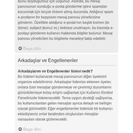
Bunu duyduğumuz için üzgünüz. Aslında, bu mesaj
panosunun sunduğu e-posta gönderme işlevi spamdan
korunmak için birçok önlemi almış durumda. Aldığınız spam
e-postanın bir kopyasını mesaj panosu yöneticisine
gönderin. Özellikle aldığınız e-posta’nın başlık kısmını (to
(kime), subject (konu) vs.) iletmeyi unutmayın, bu kısımda e-
postayı gönderen kullanıcı hakkında bilgiler bulunur. Mesaj
panosu yöneticileri bu bilgilerle meseleyi takip edebilir.
Başa dön
Arkadaşlar ve Engellenenler
Arkadaşlarım ve Engellenenler listesi nedir?
Bu listeleri kullanarak mesaj panosunun diğer üyelerini
organize edebilirsiniz. Arkadaşlar listenize eklenen üyeler,
onlara özel mesajlar göndermeye ve çevrimiçi durumlarını
görüntülemeye kolay erişim sağlamak için Kullanıcı Kontrol
Panelinizde listelenecektir. Tema uygun desteği sağlıyorsa,
bu kullanıcılardan gelen mesajlar ayrıca detaylı ve belirgin
olarak görünebilir. Eğer engellenenler listenize bir kullanıcı
eklediyseniz onlar tarafından oluşturulan mesajlar
varsayılan olarak gizlenecektir.
Başa dön