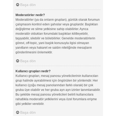
Başa dön
Moderatörler nedir?
Moderatörler (ya da onların grupları), günlük olarak forumun
çalışmasını kontrol eden şahıslar veya gruplardır. Başlıkları
değiştirme ve silme yetkisine sahip olabilirler. Ayrıca
moderatör oldukları forumdaki başlıkları kilitleyebilir,
taşıyabilir, silebilir ve bölebilirler. Genelde moderatörlerin
görevi, off-topic, yani başlık konusuyla ilgisi olmayan
yanıtların veya hakaret ve saldırı niteliğinde mesajların
gönderilmesini önlemektir.
Başa dön
Kullanıcı grupları nedir?
Kullanıcı grupları, mesaj panosu yöneticilerinin kullanıcıları
grup halinde ayırabilmesi için öngörülen bir yöntemdir. Her
kullanıcı (çoğu mesaj panolarından farklı olarak) bir çok
gruba üye olabilir ve her gruba ayrı ayrı izinler tanımlanabilir.
Bu şekilde mesaj panosu yöneticileri belirli kullanıcılara
rahatlıkla moderatör yetkilerini veya özel forumlara erişme
gibi yetkiler verebilir.
Başa dön