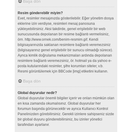
Başa dön
Resim gönderebilir miyim?
Evet, resimler mesajınızda gösterilebilir. Eğer yönetim dosya
eklerine izin verdiyse, resimleri mesaj panosuna
yükleyebilirsiniz. Aksi takdirde, genel erişilebilir bir web
sunucusunda depolanan bir resime bağlantı vermelisiniz,
örn. http://www.ornek.com/benim-resmim.gif. Kendi
bilgisayarınızda saklanan resimlere bağlantı veremezsiniz
(bilgisayarınız genel erişilebilir bir sunucu olmadığı sürece).
Ayrıca kimlik doğrulama mekanizmaları ardında depolanan
resimlere bağlantı veremezsiniz, ör. hotmail ya da yahoo e-
posta kutularındaki resimler, şifre korumları siteler, v.b.
Resmi görüntülemek için BBCode [img] etiketini kullanın.
Başa dön
Global duyurular nedir?
Global duyurular önemli bilgiler içerir ve onları mümkün olan
en kısa zamanda okumalısınız. Global duyurular her
forumun başında görünecektir ve ayrıca Kullanıcı Kontrol
Panelinizden görebilirsiniz. Gerekli izinlere sahipseniz sizde
bir global duyuru gönderebilirsiniz, bu izinler yönetici
tarafından ayarlanır.