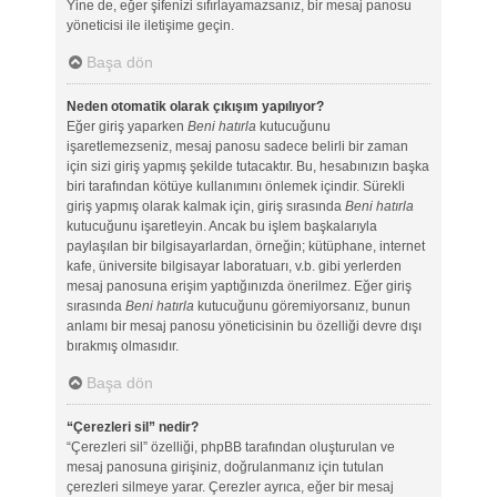
Yine de, eğer şifenizi sıfırlayamazsanız, bir mesaj panosu
yöneticisi ile iletişime geçin.
Başa dön
Neden otomatik olarak çıkışım yapılıyor?
Eğer giriş yaparken
Beni hatırla
kutucuğunu
işaretlemezseniz, mesaj panosu sadece belirli bir zaman
için sizi giriş yapmış şekilde tutacaktır. Bu, hesabınızın başka
biri tarafından kötüye kullanımını önlemek içindir. Sürekli
giriş yapmış olarak kalmak için, giriş sırasında
Beni hatırla
kutucuğunu işaretleyin. Ancak bu işlem başkalarıyla
paylaşılan bir bilgisayarlardan, örneğin; kütüphane, internet
kafe, üniversite bilgisayar laboratuarı, v.b. gibi yerlerden
mesaj panosuna erişim yaptığınızda önerilmez. Eğer giriş
sırasında
Beni hatırla
kutucuğunu göremiyorsanız, bunun
anlamı bir mesaj panosu yöneticisinin bu özelliği devre dışı
bırakmış olmasıdır.
Başa dön
“Çerezleri sil” nedir?
“Çerezleri sil” özelliği, phpBB tarafından oluşturulan ve
mesaj panosuna girişiniz, doğrulanmanız için tutulan
çerezleri silmeye yarar. Çerezler ayrıca, eğer bir mesaj