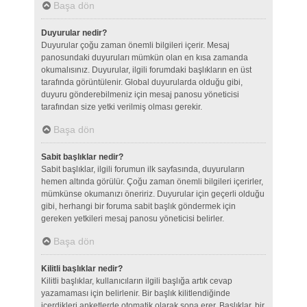
Başa dön
Duyurular nedir?
Duyurular çoğu zaman önemli bilgileri içerir. Mesaj
panosundaki duyuruları mümkün olan en kısa zamanda
okumalısınız. Duyurular, ilgili forumdaki başlıkların en üst
tarafında görüntülenir. Global duyurularda olduğu gibi,
duyuru gönderebilmeniz için mesaj panosu yöneticisi
tarafından size yetki verilmiş olması gerekir.
Başa dön
Sabit başlıklar nedir?
Sabit başlıklar, ilgili forumun ilk sayfasında, duyuruların
hemen altında görülür. Çoğu zaman önemli bilgileri içerirler,
mümkünse okumanızı öneririz. Duyurular için geçerli olduğu
gibi, herhangi bir foruma sabit başlık göndermek için
gereken yetkileri mesaj panosu yöneticisi belirler.
Başa dön
Kilitli başlıklar nedir?
Kilitli başlıklar, kullanıcıların ilgili başlığa artık cevap
yazamaması için belirlenir. Bir başlık kilitlendiğinde
içerdikleri anketlerde otomatik olarak sona erer. Başlıklar, bir