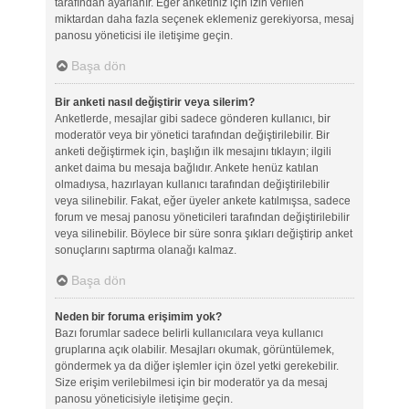
tarafından ayarlanır. Eğer anketiniz için izin verilen
miktardan daha fazla seçenek eklemeniz gerekiyorsa, mesaj
panosu yöneticisi ile iletişime geçin.
Başa dön
Bir anketi nasıl değiştirir veya silerim?
Anketlerde, mesajlar gibi sadece gönderen kullanıcı, bir
moderatör veya bir yönetici tarafından değiştirilebilir. Bir
anketi değiştirmek için, başlığın ilk mesajını tıklayın; ilgili
anket daima bu mesaja bağlıdır. Ankete henüz katılan
olmadıysa, hazırlayan kullanıcı tarafından değiştirilebilir
veya silinebilir. Fakat, eğer üyeler ankete katılmışsa, sadece
forum ve mesaj panosu yöneticileri tarafından değiştirilebilir
veya silinebilir. Böylece bir süre sonra şıkları değiştirip anket
sonuçlarını saptırma olanağı kalmaz.
Başa dön
Neden bir foruma erişimim yok?
Bazı forumlar sadece belirli kullanıcılara veya kullanıcı
gruplarına açık olabilir. Mesajları okumak, görüntülemek,
göndermek ya da diğer işlemler için özel yetki gerekebilir.
Size erişim verilebilmesi için bir moderatör ya da mesaj
panosu yöneticisiyle iletişime geçin.