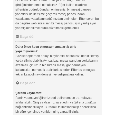
Öncelikle, kullanıcı adınız ve şifrenizi doğru olarak
girdiğinizden emin olmalısınız. Eğer kullanıcı adı ve
şifrenizin doğruluğundan eminseniz, bir mesaj panosu
yöneticisi ile iletişime geçerek mesaj panosundan
yasaklanıp yasaklanmadığınızdan emin olun. Eğer sorun bu
da değilse web sitesi sahibi mesaj panosu için yanlış ayar
yapmış olabilir ve bunu düzeltmesi gerekebilir.
Başa dön
Daha önce kayıt olmuştum ama artık giriş
yapamıyorum?!
Bazı sebeplerden dolayı bir yönetici hesabınızı deaktif etmiş
ya da silmiş olabilir. Ayrıca, bazı mesaj panoları veritabanını
azaltmak için uzun bir süredir mesaj göndermeyen
kullanıcıları periyodik aralıklarla silerler. Eğer bu olmuşsa,
tekrar kayıt olmayı deneyin ve tartışmalara katılın.
Başa dön
Şifremi kaybettim!
Panik yapmayın! Şifreniz geri getirelemese de, kolayca
sıfırlanabilir. Giriş sayfasını ziyaret edin ve
Şifremi unuttum
bağlantısına tıklayın. Buradaki talimatları takip ederek kısa
bir süre içerisinde yeniden giriş yapabilirsiniz.