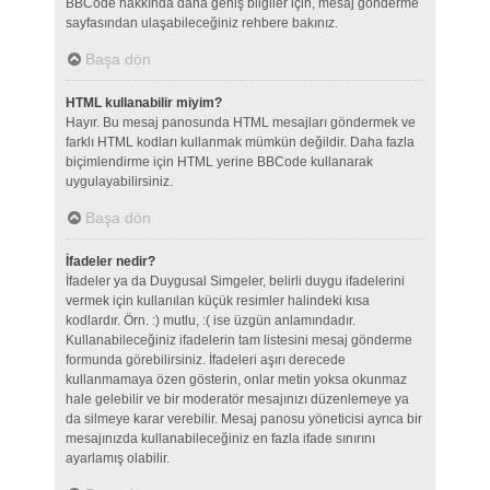
BBCode hakkında daha geniş bilgiler için, mesaj gönderme
sayfasından ulaşabileceğiniz rehbere bakınız.
Başa dön
HTML kullanabilir miyim?
Hayır. Bu mesaj panosunda HTML mesajları göndermek ve
farklı HTML kodları kullanmak mümkün değildir. Daha fazla
biçimlendirme için HTML yerine BBCode kullanarak
uygulayabilirsiniz.
Başa dön
İfadeler nedir?
İfadeler ya da Duygusal Simgeler, belirli duygu ifadelerini
vermek için kullanılan küçük resimler halindeki kısa
kodlardır. Örn. :) mutlu, :( ise üzgün anlamındadır.
Kullanabileceğiniz ifadelerin tam listesini mesaj gönderme
formunda görebilirsiniz. İfadeleri aşırı derecede
kullanmamaya özen gösterin, onlar metin yoksa okunmaz
hale gelebilir ve bir moderatör mesajınızı düzenlemeye ya
da silmeye karar verebilir. Mesaj panosu yöneticisi ayrıca bir
mesajınızda kullanabileceğiniz en fazla ifade sınırını
ayarlamış olabilir.