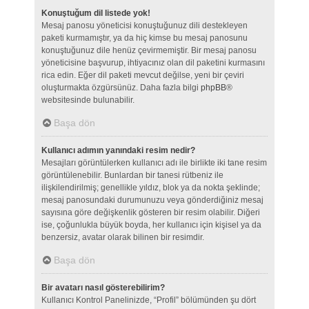
Konuştuğum dil listede yok!
Mesaj panosu yöneticisi konuştuğunuz dili destekleyen
paketi kurmamıştır, ya da hiç kimse bu mesaj panosunu
konuştuğunuz dile henüz çevirmemiştir. Bir mesaj panosu
yöneticisine başvurup, ihtiyacınız olan dil paketini kurmasını
rica edin. Eğer dil paketi mevcut değilse, yeni bir çeviri
oluşturmakta özgürsünüz. Daha fazla bilgi
phpBB
®
websitesinde bulunabilir.
Başa dön
Kullanıcı adımın yanındaki resim nedir?
Mesajları görüntülerken kullanıcı adı ile birlikte iki tane resim
görüntülenebilir. Bunlardan bir tanesi rütbeniz ile
ilişkilendirilmiş; genellikle yıldız, blok ya da nokta şeklinde;
mesaj panosundaki durumunuzu veya gönderdiğiniz mesaj
sayısına göre değişkenlik gösteren bir resim olabilir. Diğeri
ise, çoğunlukla büyük boyda, her kullanıcı için kişisel ya da
benzersiz, avatar olarak bilinen bir resimdir.
Başa dön
Bir avatarı nasıl gösterebilirim?
Kullanıcı Kontrol Panelinizde, “Profil” bölümünden şu dört