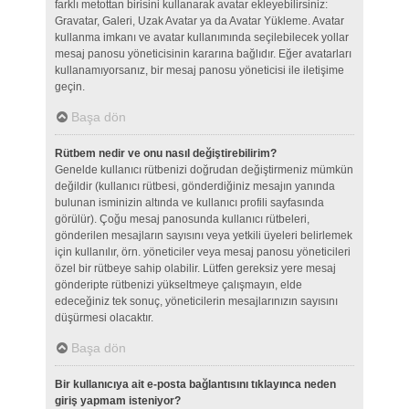
farklı metottan birisini kullanarak avatar ekleyebilirsiniz:
Gravatar, Galeri, Uzak Avatar ya da Avatar Yükleme. Avatar
kullanma imkanı ve avatar kullanımında seçilebilecek yollar
mesaj panosu yöneticisinin kararına bağlıdır. Eğer avatarları
kullanamıyorsanız, bir mesaj panosu yöneticisi ile iletişime
geçin.
Başa dön
Rütbem nedir ve onu nasıl değiştirebilirim?
Genelde kullanıcı rütbenizi doğrudan değiştirmeniz mümkün
değildir (kullanıcı rütbesi, gönderdiğiniz mesajın yanında
bulunan isminizin altında ve kullanıcı profili sayfasında
görülür). Çoğu mesaj panosunda kullanıcı rütbeleri,
gönderilen mesajların sayısını veya yetkili üyeleri belirlemek
için kullanılır, örn. yöneticiler veya mesaj panosu yöneticileri
özel bir rütbeye sahip olabilir. Lütfen gereksiz yere mesaj
gönderipte rütbenizi yükseltmeye çalışmayın, elde
edeceğiniz tek sonuç, yöneticilerin mesajlarınızın sayısını
düşürmesi olacaktır.
Başa dön
Bir kullanıcıya ait e-posta bağlantısını tıklayınca neden
giriş yapmam isteniyor?