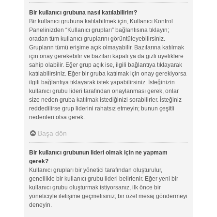
Bir kullanıcı grubuna nasıl katılabilirim?
Bir kullanıcı grubuna katılabilmek için, Kullanıcı Kontrol
Panelinizden “Kullanıcı grupları” bağlantısına tıklayın;
oradan tüm kullanıcı gruplarını görüntüleyebilirsiniz.
Grupların tümü erişime açık olmayabilir. Bazılarına katılmak
için onay gerekebilir ve bazıları kapalı ya da gizli üyeliklere
sahip olabilir. Eğer grup açık ise, ilgili bağlantıya tıklayarak
katılabilirsiniz. Eğer bir gruba katılmak için onay gerekiyorsa
ilgili bağlantıya tıklayarak istek yapabilirsiniz. İsteğinizin
kullanıcı grubu lideri tarafından onaylanması gerek, onlar
size neden gruba katılmak istediğinizi sorabilirler. İsteğiniz
reddedilirse grup liderini rahatsız etmeyin; bunun çeşitli
nedenleri olsa gerek.
Başa dön
Bir kullanıcı grubunun lideri olmak için ne yapmam
gerek?
Kullanıcı grupları bir yönetici tarafından oluşturulur,
genellikle bir kullanıcı grubu lideri belirlenir. Eğer yeni bir
kullanıcı grubu oluşturmak istiyorsanız, ilk önce bir
yöneticiyle iletişime geçmelisiniz; bir özel mesaj göndermeyi
deneyin.