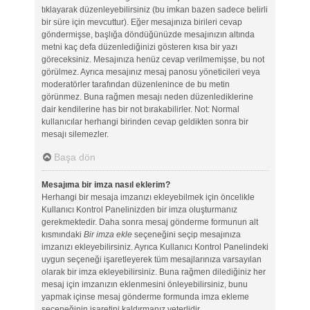
tıklayarak düzenleyebilirsiniz (bu imkan bazen sadece belirli
bir süre için mevcuttur). Eğer mesajınıza birileri cevap
göndermişse, başlığa döndüğünüzde mesajınızın altında
metni kaç defa düzenlediğinizi gösteren kısa bir yazı
göreceksiniz. Mesajınıza henüz cevap verilmemişse, bu not
görülmez. Ayrıca mesajınız mesaj panosu yöneticileri veya
moderatörler tarafından düzenlenince de bu metin
görünmez. Buna rağmen mesajı neden düzenlediklerine
dair kendilerine has bir not bırakabilirler. Not: Normal
kullanıcılar herhangi birinden cevap geldikten sonra bir
mesajı silemezler.
Başa dön
Mesajıma bir imza nasıl eklerim?
Herhangi bir mesaja imzanızı ekleyebilmek için öncelikle
Kullanıcı Kontrol Panelinizden bir imza oluşturmanız
gerekmektedir. Daha sonra mesaj gönderme formunun alt
kısmındaki
Bir imza ekle
seçeneğini seçip mesajınıza
imzanızı ekleyebilirsiniz. Ayrıca Kullanıcı Kontrol Panelindeki
uygun seçeneği işaretleyerek tüm mesajlarınıza varsayılan
olarak bir imza ekleyebilirsiniz. Buna rağmen dilediğiniz her
mesaj için imzanızın eklenmesini önleyebilirsiniz, bunu
yapmak içinse mesaj gönderme formunda imza ekleme
seçeneğinin işaretini kaldırmanız yeterlidir.