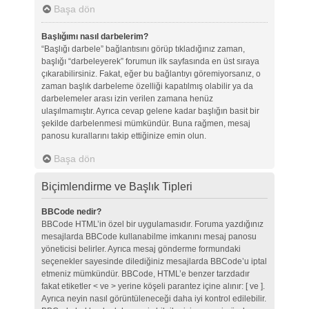
Başa dön
Başlığımı nasıl darbelerim?
“Başlığı darbele” bağlantısını görüp tıkladığınız zaman,
başlığı “darbeleyerek” forumun ilk sayfasında en üst sıraya
çıkarabilirsiniz. Fakat, eğer bu bağlantıyı göremiyorsanız, o
zaman başlık darbeleme özelliği kapatılmış olabilir ya da
darbelemeler arası izin verilen zamana henüz
ulaşılmamıştır. Ayrıca cevap gelene kadar başlığın basit bir
şekilde darbelenmesi mümkündür. Buna rağmen, mesaj
panosu kurallarını takip ettiğinize emin olun.
Başa dön
Biçimlendirme ve Başlık Tipleri
BBCode nedir?
BBCode HTML’in özel bir uygulamasıdır. Foruma yazdığınız
mesajlarda BBCode kullanabilme imkanını mesaj panosu
yöneticisi belirler. Ayrıca mesaj gönderme formundaki
seçenekler sayesinde dilediğiniz mesajlarda BBCode’u iptal
etmeniz mümkündür. BBCode, HTML’e benzer tarzdadır
fakat etiketler < ve > yerine köşeli parantez içine alınır: [ ve ].
Ayrıca neyin nasıl görüntüleneceği daha iyi kontrol edilebilir.