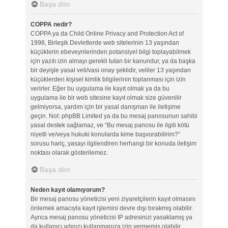
Başa dön
COPPA nedir?
COPPA ya da Child Online Privacy and Protection Act of
1998, Birleşik Devletlerde web sitelerinin 13 yaşından
küçüklerin ebeveynlerinden potansiyel bilgi toplayabilmek
için yazılı izin almayı gerekli tutan bir kanundur, ya da başka
bir deyişle yasal veli/vasi onay şeklidir, veliler 13 yaşından
küçüklerden kişisel kimlik bilgilerinin toplanması için izin
verirler. Eğer bu uygulama ile kayıt olmak ya da bu
uygulama ile bir web sitesine kayıt olmak size güvenilir
gelmiyorsa, yardım için bir yasal danışman ile iletişime
geçin. Not: phpBB Limited ya da bu mesaj panosunun sahibi
yasal destek sağlamaz, ve “Bu mesaj panosu ile ilgili kötü
niyetli ve/veya hukuki konularda kime başvurabilirim?”
sorusu hariç, yasayı ilgilendiren herhangi bir konuda iletişim
noktası olarak gösterilemez.
Başa dön
Neden kayıt olamıyorum?
Bir mesaj panosu yöneticisi yeni ziyaretçilerin kayıt olmasını
önlemek amacıyla kayıt işlemini devre dışı bırakmış olabilir.
Ayrıca mesaj panosu yöneticisi IP adresinizi yasaklamış ya
da kullanıcı adınızı kullanmanıza izin vermemiş olabilir.