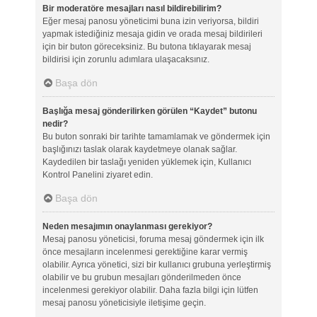
Bir moderatöre mesajları nasıl bildirebilirim?
Eğer mesaj panosu yöneticimi buna izin veriyorsa, bildiri
yapmak istediğiniz mesaja gidin ve orada mesaj bildirileri
için bir buton göreceksiniz. Bu butona tıklayarak mesaj
bildirisi için zorunlu adımlara ulaşacaksınız.
Başa dön
Başlığa mesaj gönderilirken görülen “Kaydet” butonu
nedir?
Bu buton sonraki bir tarihte tamamlamak ve göndermek için
başlığınızı taslak olarak kaydetmeye olanak sağlar.
Kaydedilen bir taslağı yeniden yüklemek için, Kullanıcı
Kontrol Panelini ziyaret edin.
Başa dön
Neden mesajımın onaylanması gerekiyor?
Mesaj panosu yöneticisi, foruma mesaj göndermek için ilk
önce mesajların incelenmesi gerektiğine karar vermiş
olabilir. Ayrıca yönetici, sizi bir kullanıcı grubuna yerleştirmiş
olabilir ve bu grubun mesajları gönderilmeden önce
incelenmesi gerekiyor olabilir. Daha fazla bilgi için lütfen
mesaj panosu yöneticisiyle iletişime geçin.