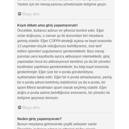
Yardım için bir mesaj panosu yöneticisiyle iletişime geçin.
Başa dön
Kayıt oldum ama giriş yapamıyorum!
Öncelikle, kullanıcı adınızı ve şifrenizi kontrol edin. Eğer
onlar doğruysa, o zaman şu iki durumdan biri meydana
gelmiş olabilir. Eğer COPPA desteği açıksa ve kayıt sırasında
13 yaşından küçük olduğunuzu belirttiyseniz, size tarif
edilen işlemleri uygulamanız gerekmektedir. Bazı mesaj
panoları yeni kayıtlarda ayrıca aktivasyon istemektedir, giriş
yapmadan önce bu aktivasyonun kendiniz ya da bir yönetici
tarafından yapılması gerekmektedir; bu bilgi kayıt sırasında
gösterilmiştir. Eğer size bir e-posta gönderildiyse,
açıklamaları takip edin. Eğer bir e-posta almadıysanız, yanlış
bir e-posta adresi belirtmiş olabilirsiniz ya da e-posta, bir
spam filtresi tarafından spam olarak seçilmiş olabilir. Eğer
doğru e-posta adresi belirttiğinize eminseniz, bir yönetici ile
iletişime geçmeyi deneyin.
Başa dön
Neden giriş yapamıyorum?
Bunun meydana gelmesinde çeşitli sebepler vardır.