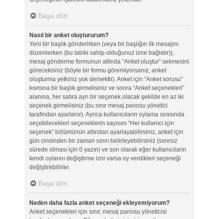
Başa dön
Nasıl bir anket oluştururum?
Yeni bir başlık gönderirken (veya bir başlığın ilk mesajını
düzenlerken (bu tabiki sahip olduğunuz izne bağlıdır)),
mesaj gönderme formunun altında “Anket oluştur” sekmesini
göreceksiniz (böyle bir formu göremiyorsanız, anket
oluşturma yetkiniz yok demektir). Anket için “Anket sorusu”
kısmına bir başlık girmelisiniz ve sonra “Anket seçenekleri”
alanına, her satıra ayrı bir seçenek olacak şekilde en az iki
seçenek girmelisiniz (bu sınır mesaj panosu yönetici
tarafından ayarlanır). Ayrıca kullanıcıların oylama sırasında
seçebilecekleri seçeneklerin sayısını “Her kullanıcı için
seçenek” bölümünün altından ayarlayabilirsiniz, anket için
gün cinsinden bir zaman sınırı belirleyebilirsiniz (sınırsız
sürede olması için 0 yazın) ve son olarak eğer kullanıcıların
kendi oylarını değiştirme izni varsa oy verdikleri seçeneği
değiştirebilirler.
Başa dön
Neden daha fazla anket seçeneği ekleyemiyorum?
Anket seçenekleri için sınır, mesaj panosu yöneticisi