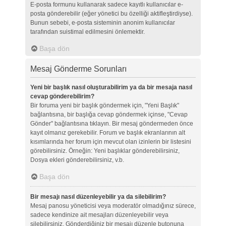
E-posta formunu kullanarak sadece kayıtlı kullanıcılar e-
posta gönderebilir (eğer yönetici bu özelliği aktifleştirdiyse).
Bunun sebebi, e-posta sisteminin anonim kullanıcılar
tarafından suistimal edilmesini önlemektir.
Başa dön
Mesaj Gönderme Sorunları
Yeni bir başlık nasıl oluşturabilirim ya da bir mesaja nasıl
cevap gönderebilirim?
Bir foruma yeni bir başlık göndermek için, "Yeni Başlık"
bağlantısına, bir başlığa cevap göndermek içinse, "Cevap
Gönder" bağlantısına tıklayın. Bir mesaj göndermeden önce
kayıt olmanız gerekebilir. Forum ve başlık ekranlarının alt
kısımlarında her forum için mevcut olan izinlerin bir listesini
görebilirsiniz. Örneğin: Yeni başlıklar gönderebilirsiniz,
Dosya ekleri gönderebilirsiniz, v.b.
Başa dön
Bir mesajı nasıl düzenleyebilir ya da silebilirim?
Mesaj panosu yöneticisi veya moderatör olmadığınız sürece,
sadece kendinize ait mesajları düzenleyebilir veya
silebilirsiniz. Gönderdiğiniz bir mesajı düzenle butonuna