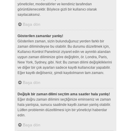
yöneticiler, moderatörler ve kendiniz tarafından
görüntülenecektir. Böylece gizli bir kullanıcı olarak
sayılacaksınız.
Başa dön
Gösterilen zamanlar yanlış!
Gösterilen zaman, sizin bulunduğunuz yerden farklı bir
zaman dilimindeyse bu olabilir. Bu durumu düzeltmek için,
Kullanıcı Kontrol Panelinizi ziyaret edin ve ayrıntılı alandan
uygun zaman diliminize göre değiştirin, ör. Londra, Paris,
New York, Sydney, gibi. Not: Bu zaman dilimi değişikliklerini
ve diğer bir çok ayarları sadece kayıtlı kullanıcılar yapabilir.
Eğer kayıtlı değilseniz, şimdi kaydolmanın tam zamanı.
Başa dön
Değişik bir zaman dilimi seçtim ama saatler hala yanlış!
Eğer doğru zaman dilimini seçtiğinize eminseniz ve zaman
hala yanlışsa, sunucu saatinde kayıtlı zaman yanlış olabilir.
Lütfen problemin düzeltilmesi için bir yöneticiyi haberdar
edin.
Başa dön