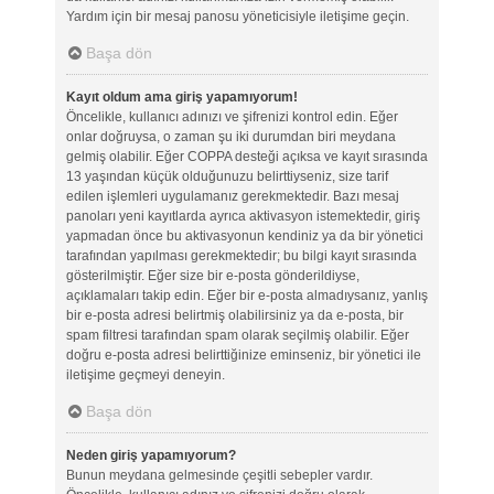
Yardım için bir mesaj panosu yöneticisiyle iletişime geçin.
Başa dön
Kayıt oldum ama giriş yapamıyorum!
Öncelikle, kullanıcı adınızı ve şifrenizi kontrol edin. Eğer
onlar doğruysa, o zaman şu iki durumdan biri meydana
gelmiş olabilir. Eğer COPPA desteği açıksa ve kayıt sırasında
13 yaşından küçük olduğunuzu belirttiyseniz, size tarif
edilen işlemleri uygulamanız gerekmektedir. Bazı mesaj
panoları yeni kayıtlarda ayrıca aktivasyon istemektedir, giriş
yapmadan önce bu aktivasyonun kendiniz ya da bir yönetici
tarafından yapılması gerekmektedir; bu bilgi kayıt sırasında
gösterilmiştir. Eğer size bir e-posta gönderildiyse,
açıklamaları takip edin. Eğer bir e-posta almadıysanız, yanlış
bir e-posta adresi belirtmiş olabilirsiniz ya da e-posta, bir
spam filtresi tarafından spam olarak seçilmiş olabilir. Eğer
doğru e-posta adresi belirttiğinize eminseniz, bir yönetici ile
iletişime geçmeyi deneyin.
Başa dön
Neden giriş yapamıyorum?
Bunun meydana gelmesinde çeşitli sebepler vardır.