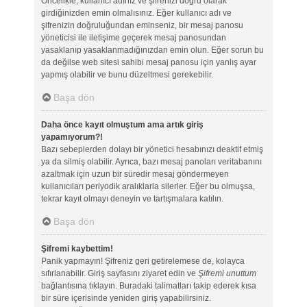
Öncelikle, kullanıcı adınız ve şifrenizi doğru olarak
girdiğinizden emin olmalısınız. Eğer kullanıcı adı ve
şifrenizin doğruluğundan eminseniz, bir mesaj panosu
yöneticisi ile iletişime geçerek mesaj panosundan
yasaklanıp yasaklanmadığınızdan emin olun. Eğer sorun bu
da değilse web sitesi sahibi mesaj panosu için yanlış ayar
yapmış olabilir ve bunu düzeltmesi gerekebilir.
Başa dön
Daha önce kayıt olmuştum ama artık giriş
yapamıyorum?!
Bazı sebeplerden dolayı bir yönetici hesabınızı deaktif etmiş
ya da silmiş olabilir. Ayrıca, bazı mesaj panoları veritabanını
azaltmak için uzun bir süredir mesaj göndermeyen
kullanıcıları periyodik aralıklarla silerler. Eğer bu olmuşsa,
tekrar kayıt olmayı deneyin ve tartışmalara katılın.
Başa dön
Şifremi kaybettim!
Panik yapmayın! Şifreniz geri getirelemese de, kolayca
sıfırlanabilir. Giriş sayfasını ziyaret edin ve
Şifremi unuttum
bağlantısına tıklayın. Buradaki talimatları takip ederek kısa
bir süre içerisinde yeniden giriş yapabilirsiniz.