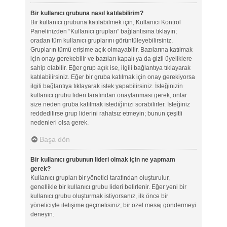
Bir kullanıcı grubuna nasıl katılabilirim?
Bir kullanıcı grubuna katılabilmek için, Kullanıcı Kontrol
Panelinizden “Kullanıcı grupları” bağlantısına tıklayın;
oradan tüm kullanıcı gruplarını görüntüleyebilirsiniz.
Grupların tümü erişime açık olmayabilir. Bazılarına katılmak
için onay gerekebilir ve bazıları kapalı ya da gizli üyeliklere
sahip olabilir. Eğer grup açık ise, ilgili bağlantıya tıklayarak
katılabilirsiniz. Eğer bir gruba katılmak için onay gerekiyorsa
ilgili bağlantıya tıklayarak istek yapabilirsiniz. İsteğinizin
kullanıcı grubu lideri tarafından onaylanması gerek, onlar
size neden gruba katılmak istediğinizi sorabilirler. İsteğiniz
reddedilirse grup liderini rahatsız etmeyin; bunun çeşitli
nedenleri olsa gerek.
Başa dön
Bir kullanıcı grubunun lideri olmak için ne yapmam
gerek?
Kullanıcı grupları bir yönetici tarafından oluşturulur,
genellikle bir kullanıcı grubu lideri belirlenir. Eğer yeni bir
kullanıcı grubu oluşturmak istiyorsanız, ilk önce bir
yöneticiyle iletişime geçmelisiniz; bir özel mesaj göndermeyi
deneyin.