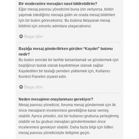
Bir moderatöre mesajları nasıl bildirebilirim?
Eğer mesaj panosu yöneticimi buna izin veriyorsa, bildiri
yapmak istediğiniz mesaja gidin ve orada mesaj bildirileri
için bir buton göreceksiniz. Bu butona tıklayarak mesaj
bildirisi için zorunlu adımlara ulaşacaksınız.
Başa dön
Başlığa mesaj gönderilirken görülen “Kaydet” butonu
nedir?
Bu buton sonraki bir tarihte tamamlamak ve göndermek için
başlığınızı taslak olarak kaydetmeye olanak sağlar.
Kaydedilen bir taslağı yeniden yüklemek için, Kullanıcı
Kontrol Panelini ziyaret edin.
Başa dön
Neden mesajımın onaylanması gerekiyor?
Mesaj panosu yöneticisi, foruma mesaj göndermek için ilk
önce mesajların incelenmesi gerektiğine karar vermiş
olabilir. Ayrıca yönetici, sizi bir kullanıcı grubuna yerleştirmiş
olabilir ve bu grubun mesajları gönderilmeden önce
incelenmesi gerekiyor olabilir. Daha fazla bilgi için lütfen
mesaj panosu yöneticisiyle iletişime geçin.