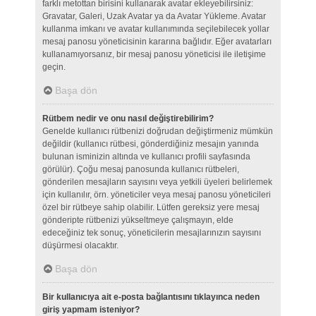
farklı metottan birisini kullanarak avatar ekleyebilirsiniz:
Gravatar, Galeri, Uzak Avatar ya da Avatar Yükleme. Avatar
kullanma imkanı ve avatar kullanımında seçilebilecek yollar
mesaj panosu yöneticisinin kararına bağlıdır. Eğer avatarları
kullanamıyorsanız, bir mesaj panosu yöneticisi ile iletişime
geçin.
Başa dön
Rütbem nedir ve onu nasıl değiştirebilirim?
Genelde kullanıcı rütbenizi doğrudan değiştirmeniz mümkün
değildir (kullanıcı rütbesi, gönderdiğiniz mesajın yanında
bulunan isminizin altında ve kullanıcı profili sayfasında
görülür). Çoğu mesaj panosunda kullanıcı rütbeleri,
gönderilen mesajların sayısını veya yetkili üyeleri belirlemek
için kullanılır, örn. yöneticiler veya mesaj panosu yöneticileri
özel bir rütbeye sahip olabilir. Lütfen gereksiz yere mesaj
gönderipte rütbenizi yükseltmeye çalışmayın, elde
edeceğiniz tek sonuç, yöneticilerin mesajlarınızın sayısını
düşürmesi olacaktır.
Başa dön
Bir kullanıcıya ait e-posta bağlantısını tıklayınca neden
giriş yapmam isteniyor?