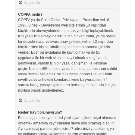
Başa dön
COPPA nedir?
COPPA ya da Child Online Privacy and Protection Act of
1998, Birleşik Devletlerde web sitelerinin 13 yaşından
küçüklerin ebeveynlerinden potansiyel bilgi toplayabilmek
için yazılı izin almayı gerekli tutan bir kanundur, ya da başka
bir deyişle yasal veli/vasi onay şeklidir, veliler 13 yaşından
küçüklerden kişisel kimlik bilgilerinin toplanması için izin
verirler. Eğer bu uygulama ile kayıt olmak ya da bu
uygulama ile bir web sitesine kayıt olmak size güvenilir
gelmiyorsa, yardım için bir yasal danışman ile iletişime
geçin. Not: phpBB Limited ya da bu mesaj panosunun sahibi
yasal destek sağlamaz, ve “Bu mesaj panosu ile ilgili kötü
niyetli ve/veya hukuki konularda kime başvurabilirim?”
sorusu hariç, yasayı ilgilendiren herhangi bir konuda iletişim
noktası olarak gösterilemez.
Başa dön
Neden kayıt olamıyorum?
Bir mesaj panosu yöneticisi yeni ziyaretçilerin kayıt olmasını
önlemek amacıyla kayıt işlemini devre dışı bırakmış olabilir.
Ayrıca mesaj panosu yöneticisi IP adresinizi yasaklamış ya
da kullanıcı adınızı kullanmanıza izin vermemiş olabilir.