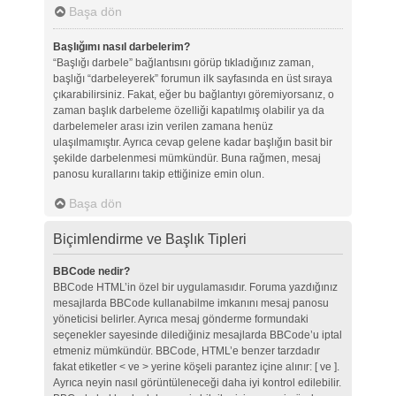
Başa dön
Başlığımı nasıl darbelerim?
“Başlığı darbele” bağlantısını görüp tıkladığınız zaman,
başlığı “darbeleyerek” forumun ilk sayfasında en üst sıraya
çıkarabilirsiniz. Fakat, eğer bu bağlantıyı göremiyorsanız, o
zaman başlık darbeleme özelliği kapatılmış olabilir ya da
darbelemeler arası izin verilen zamana henüz
ulaşılmamıştır. Ayrıca cevap gelene kadar başlığın basit bir
şekilde darbelenmesi mümkündür. Buna rağmen, mesaj
panosu kurallarını takip ettiğinize emin olun.
Başa dön
Biçimlendirme ve Başlık Tipleri
BBCode nedir?
BBCode HTML’in özel bir uygulamasıdır. Foruma yazdığınız
mesajlarda BBCode kullanabilme imkanını mesaj panosu
yöneticisi belirler. Ayrıca mesaj gönderme formundaki
seçenekler sayesinde dilediğiniz mesajlarda BBCode’u iptal
etmeniz mümkündür. BBCode, HTML’e benzer tarzdadır
fakat etiketler < ve > yerine köşeli parantez içine alınır: [ ve ].
Ayrıca neyin nasıl görüntüleneceği daha iyi kontrol edilebilir.