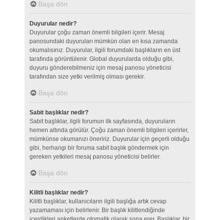
Başa dön
Duyurular nedir?
Duyurular çoğu zaman önemli bilgileri içerir. Mesaj
panosundaki duyuruları mümkün olan en kısa zamanda
okumalısınız. Duyurular, ilgili forumdaki başlıkların en üst
tarafında görüntülenir. Global duyurularda olduğu gibi,
duyuru gönderebilmeniz için mesaj panosu yöneticisi
tarafından size yetki verilmiş olması gerekir.
Başa dön
Sabit başlıklar nedir?
Sabit başlıklar, ilgili forumun ilk sayfasında, duyuruların
hemen altında görülür. Çoğu zaman önemli bilgileri içerirler,
mümkünse okumanızı öneririz. Duyurular için geçerli olduğu
gibi, herhangi bir foruma sabit başlık göndermek için
gereken yetkileri mesaj panosu yöneticisi belirler.
Başa dön
Kilitli başlıklar nedir?
Kilitli başlıklar, kullanıcıların ilgili başlığa artık cevap
yazamaması için belirlenir. Bir başlık kilitlendiğinde
içerdikleri anketlerde otomatik olarak sona erer. Başlıklar, bir