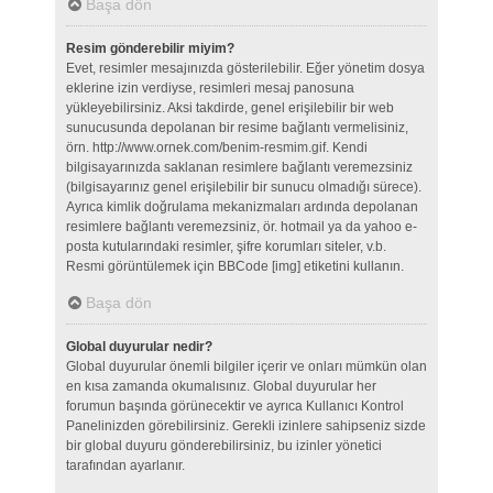
Başa dön
Resim gönderebilir miyim?
Evet, resimler mesajınızda gösterilebilir. Eğer yönetim dosya
eklerine izin verdiyse, resimleri mesaj panosuna
yükleyebilirsiniz. Aksi takdirde, genel erişilebilir bir web
sunucusunda depolanan bir resime bağlantı vermelisiniz,
örn. http://www.ornek.com/benim-resmim.gif. Kendi
bilgisayarınızda saklanan resimlere bağlantı veremezsiniz
(bilgisayarınız genel erişilebilir bir sunucu olmadığı sürece).
Ayrıca kimlik doğrulama mekanizmaları ardında depolanan
resimlere bağlantı veremezsiniz, ör. hotmail ya da yahoo e-
posta kutularındaki resimler, şifre korumları siteler, v.b.
Resmi görüntülemek için BBCode [img] etiketini kullanın.
Başa dön
Global duyurular nedir?
Global duyurular önemli bilgiler içerir ve onları mümkün olan
en kısa zamanda okumalısınız. Global duyurular her
forumun başında görünecektir ve ayrıca Kullanıcı Kontrol
Panelinizden görebilirsiniz. Gerekli izinlere sahipseniz sizde
bir global duyuru gönderebilirsiniz, bu izinler yönetici
tarafından ayarlanır.