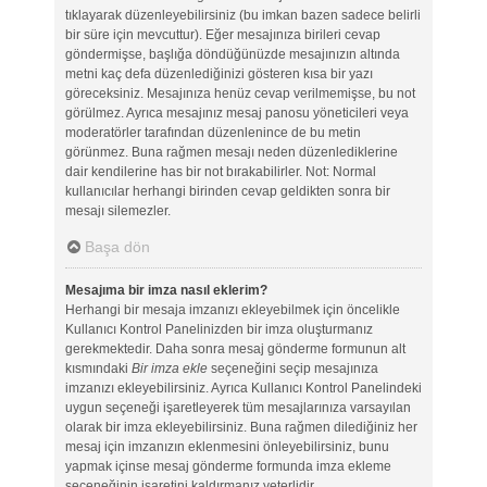
tıklayarak düzenleyebilirsiniz (bu imkan bazen sadece belirli
bir süre için mevcuttur). Eğer mesajınıza birileri cevap
göndermişse, başlığa döndüğünüzde mesajınızın altında
metni kaç defa düzenlediğinizi gösteren kısa bir yazı
göreceksiniz. Mesajınıza henüz cevap verilmemişse, bu not
görülmez. Ayrıca mesajınız mesaj panosu yöneticileri veya
moderatörler tarafından düzenlenince de bu metin
görünmez. Buna rağmen mesajı neden düzenlediklerine
dair kendilerine has bir not bırakabilirler. Not: Normal
kullanıcılar herhangi birinden cevap geldikten sonra bir
mesajı silemezler.
Başa dön
Mesajıma bir imza nasıl eklerim?
Herhangi bir mesaja imzanızı ekleyebilmek için öncelikle
Kullanıcı Kontrol Panelinizden bir imza oluşturmanız
gerekmektedir. Daha sonra mesaj gönderme formunun alt
kısmındaki
Bir imza ekle
seçeneğini seçip mesajınıza
imzanızı ekleyebilirsiniz. Ayrıca Kullanıcı Kontrol Panelindeki
uygun seçeneği işaretleyerek tüm mesajlarınıza varsayılan
olarak bir imza ekleyebilirsiniz. Buna rağmen dilediğiniz her
mesaj için imzanızın eklenmesini önleyebilirsiniz, bunu
yapmak içinse mesaj gönderme formunda imza ekleme
seçeneğinin işaretini kaldırmanız yeterlidir.