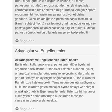
Bunu duyduğumuz için üzgünüz. Aslında, bu mesaj
panosunun sunduğu e-posta gönderme işlevi spamdan
korunmak için birçok önlemi almış durumda. Aldığınız spam
e-postanın bir kopyasını mesaj panosu yöneticisine
gönderin. Özellikle aldığınız e-posta’nın başlık kısmını (to
(kime), subject (konu) vs.) iletmeyi unutmayın, bu kısımda e-
postayı gönderen kullanıcı hakkında bilgiler bulunur. Mesaj
panosu yöneticileri bu bilgilerle meseleyi takip edebilir.
Başa dön
Arkadaşlar ve Engellenenler
Arkadaşlarım ve Engellenenler listesi nedir?
Bu listeleri kullanarak mesaj panosunun diğer üyelerini
organize edebilirsiniz. Arkadaşlar listenize eklenen üyeler,
onlara özel mesajlar göndermeye ve çevrimiçi durumlarını
görüntülemeye kolay erişim sağlamak için Kullanıcı Kontrol
Panelinizde listelenecektir. Tema uygun desteği sağlıyorsa,
bu kullanıcılardan gelen mesajlar ayrıca detaylı ve belirgin
olarak görünebilir. Eğer engellenenler listenize bir kullanıcı
eklediyseniz onlar tarafından oluşturulan mesajlar
varsayılan olarak gizlenecektir.
Başa dön