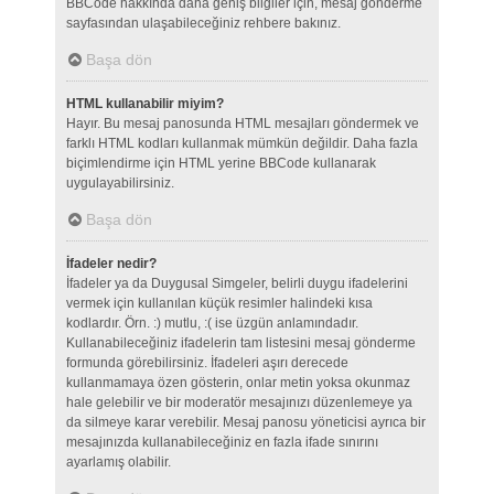
BBCode hakkında daha geniş bilgiler için, mesaj gönderme
sayfasından ulaşabileceğiniz rehbere bakınız.
Başa dön
HTML kullanabilir miyim?
Hayır. Bu mesaj panosunda HTML mesajları göndermek ve
farklı HTML kodları kullanmak mümkün değildir. Daha fazla
biçimlendirme için HTML yerine BBCode kullanarak
uygulayabilirsiniz.
Başa dön
İfadeler nedir?
İfadeler ya da Duygusal Simgeler, belirli duygu ifadelerini
vermek için kullanılan küçük resimler halindeki kısa
kodlardır. Örn. :) mutlu, :( ise üzgün anlamındadır.
Kullanabileceğiniz ifadelerin tam listesini mesaj gönderme
formunda görebilirsiniz. İfadeleri aşırı derecede
kullanmamaya özen gösterin, onlar metin yoksa okunmaz
hale gelebilir ve bir moderatör mesajınızı düzenlemeye ya
da silmeye karar verebilir. Mesaj panosu yöneticisi ayrıca bir
mesajınızda kullanabileceğiniz en fazla ifade sınırını
ayarlamış olabilir.