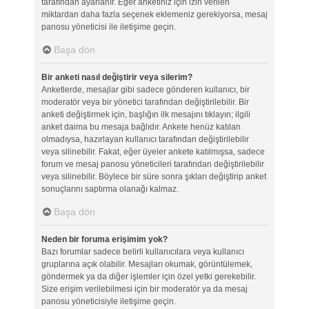
tarafından ayarlanır. Eğer anketiniz için izin verilen
miktardan daha fazla seçenek eklemeniz gerekiyorsa, mesaj
panosu yöneticisi ile iletişime geçin.
Başa dön
Bir anketi nasıl değiştirir veya silerim?
Anketlerde, mesajlar gibi sadece gönderen kullanıcı, bir
moderatör veya bir yönetici tarafından değiştirilebilir. Bir
anketi değiştirmek için, başlığın ilk mesajını tıklayın; ilgili
anket daima bu mesaja bağlıdır. Ankete henüz katılan
olmadıysa, hazırlayan kullanıcı tarafından değiştirilebilir
veya silinebilir. Fakat, eğer üyeler ankete katılmışsa, sadece
forum ve mesaj panosu yöneticileri tarafından değiştirilebilir
veya silinebilir. Böylece bir süre sonra şıkları değiştirip anket
sonuçlarını saptırma olanağı kalmaz.
Başa dön
Neden bir foruma erişimim yok?
Bazı forumlar sadece belirli kullanıcılara veya kullanıcı
gruplarına açık olabilir. Mesajları okumak, görüntülemek,
göndermek ya da diğer işlemler için özel yetki gerekebilir.
Size erişim verilebilmesi için bir moderatör ya da mesaj
panosu yöneticisiyle iletişime geçin.