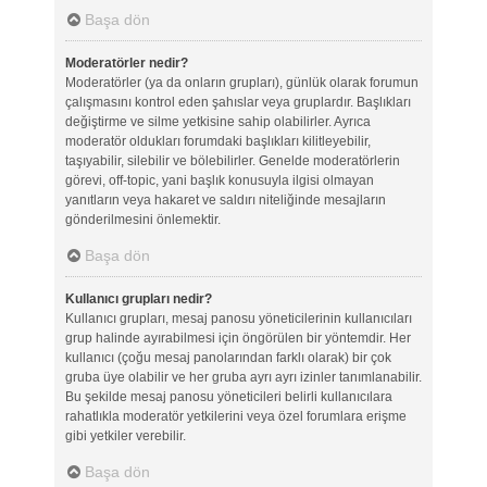
Başa dön
Moderatörler nedir?
Moderatörler (ya da onların grupları), günlük olarak forumun
çalışmasını kontrol eden şahıslar veya gruplardır. Başlıkları
değiştirme ve silme yetkisine sahip olabilirler. Ayrıca
moderatör oldukları forumdaki başlıkları kilitleyebilir,
taşıyabilir, silebilir ve bölebilirler. Genelde moderatörlerin
görevi, off-topic, yani başlık konusuyla ilgisi olmayan
yanıtların veya hakaret ve saldırı niteliğinde mesajların
gönderilmesini önlemektir.
Başa dön
Kullanıcı grupları nedir?
Kullanıcı grupları, mesaj panosu yöneticilerinin kullanıcıları
grup halinde ayırabilmesi için öngörülen bir yöntemdir. Her
kullanıcı (çoğu mesaj panolarından farklı olarak) bir çok
gruba üye olabilir ve her gruba ayrı ayrı izinler tanımlanabilir.
Bu şekilde mesaj panosu yöneticileri belirli kullanıcılara
rahatlıkla moderatör yetkilerini veya özel forumlara erişme
gibi yetkiler verebilir.
Başa dön