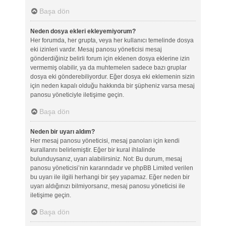
Başa dön
Neden dosya ekleri ekleyemiyorum?
Her forumda, her grupta, veya her kullanıcı temelinde dosya
eki izinleri vardır. Mesaj panosu yöneticisi mesaj
gönderdiğiniz belirli forum için eklenen dosya eklerine izin
vermemiş olabilir, ya da muhtemelen sadece bazı gruplar
dosya eki gönderebiliyordur. Eğer dosya eki eklemenin sizin
için neden kapalı olduğu hakkında bir şüpheniz varsa mesaj
panosu yöneticiyle iletişime geçin.
Başa dön
Neden bir uyarı aldım?
Her mesaj panosu yöneticisi, mesaj panoları için kendi
kurallarını belirlemiştir. Eğer bir kural ihlalinde
bulunduysanız, uyarı alabilirsiniz. Not: Bu durum, mesaj
panosu yöneticisi’nin kararındadır ve phpBB Limited verilen
bu uyarı ile ilgili herhangi bir şey yapamaz. Eğer neden bir
uyarı aldığınızı bilmiyorsanız, mesaj panosu yöneticisi ile
iletişime geçin.
Başa dön