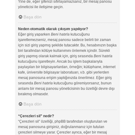
Yine de, eğer şifenizi sıfırlayamazsanız, bir mesaj panosu
yöneticisi ile iletişime geçin.
Başa dön
Neden otomatik olarak çıkışım yapılıyor?
Eğer giriş yaparken
Beni hatırla
kutucuğunu
işaretlemezseniz, mesaj panosu sadece belirli bir zaman
için sizi giriş yapmış şekilde tutacaktır. Bu, hesabınızın başka
biri tarafından kötüye kullanımını önlemek içindir. Sürekli
giriş yapmış olarak kalmak için, giriş sırasında
Beni hatırla
kutucuğunu işaretleyin. Ancak bu işlem başkalarıyla
paylaşılan bir bilgisayarlardan, örneğin; kütüphane, internet
kafe, üniversite bilgisayar laboratuarı, v.b. gibi yerlerden
mesaj panosuna erişim yaptığınızda önerilmez. Eğer giriş
sırasında
Beni hatırla
kutucuğunu göremiyorsanız, bunun
anlamı bir mesaj panosu yöneticisinin bu özelliği devre dışı
bırakmış olmasıdır.
Başa dön
“Çerezleri sil” nedir?
“Çerezleri sil” özelliği, phpBB tarafından oluşturulan ve
mesaj panosuna girişiniz, doğrulanmanız için tutulan
çerezleri silmeye yarar. Çerezler ayrıca, eğer bir mesaj