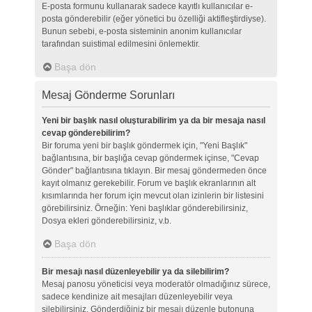
E-posta formunu kullanarak sadece kayıtlı kullanıcılar e-
posta gönderebilir (eğer yönetici bu özelliği aktifleştirdiyse).
Bunun sebebi, e-posta sisteminin anonim kullanıcılar
tarafından suistimal edilmesini önlemektir.
Başa dön
Mesaj Gönderme Sorunları
Yeni bir başlık nasıl oluşturabilirim ya da bir mesaja nasıl
cevap gönderebilirim?
Bir foruma yeni bir başlık göndermek için, "Yeni Başlık"
bağlantısına, bir başlığa cevap göndermek içinse, "Cevap
Gönder" bağlantısına tıklayın. Bir mesaj göndermeden önce
kayıt olmanız gerekebilir. Forum ve başlık ekranlarının alt
kısımlarında her forum için mevcut olan izinlerin bir listesini
görebilirsiniz. Örneğin: Yeni başlıklar gönderebilirsiniz,
Dosya ekleri gönderebilirsiniz, v.b.
Başa dön
Bir mesajı nasıl düzenleyebilir ya da silebilirim?
Mesaj panosu yöneticisi veya moderatör olmadığınız sürece,
sadece kendinize ait mesajları düzenleyebilir veya
silebilirsiniz. Gönderdiğiniz bir mesajı düzenle butonuna