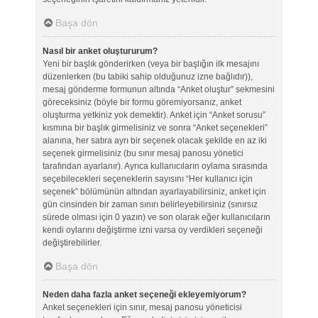
Başa dön
Nasıl bir anket oluştururum?
Yeni bir başlık gönderirken (veya bir başlığın ilk mesajını
düzenlerken (bu tabiki sahip olduğunuz izne bağlıdır)),
mesaj gönderme formunun altında “Anket oluştur” sekmesini
göreceksiniz (böyle bir formu göremiyorsanız, anket
oluşturma yetkiniz yok demektir). Anket için “Anket sorusu”
kısmına bir başlık girmelisiniz ve sonra “Anket seçenekleri”
alanına, her satıra ayrı bir seçenek olacak şekilde en az iki
seçenek girmelisiniz (bu sınır mesaj panosu yönetici
tarafından ayarlanır). Ayrıca kullanıcıların oylama sırasında
seçebilecekleri seçeneklerin sayısını “Her kullanıcı için
seçenek” bölümünün altından ayarlayabilirsiniz, anket için
gün cinsinden bir zaman sınırı belirleyebilirsiniz (sınırsız
sürede olması için 0 yazın) ve son olarak eğer kullanıcıların
kendi oylarını değiştirme izni varsa oy verdikleri seçeneği
değiştirebilirler.
Başa dön
Neden daha fazla anket seçeneği ekleyemiyorum?
Anket seçenekleri için sınır, mesaj panosu yöneticisi