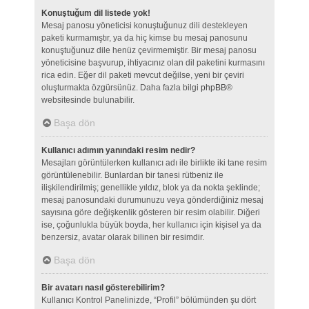
Konuştuğum dil listede yok!
Mesaj panosu yöneticisi konuştuğunuz dili destekleyen
paketi kurmamıştır, ya da hiç kimse bu mesaj panosunu
konuştuğunuz dile henüz çevirmemiştir. Bir mesaj panosu
yöneticisine başvurup, ihtiyacınız olan dil paketini kurmasını
rica edin. Eğer dil paketi mevcut değilse, yeni bir çeviri
oluşturmakta özgürsünüz. Daha fazla bilgi
phpBB
®
websitesinde bulunabilir.
Başa dön
Kullanıcı adımın yanındaki resim nedir?
Mesajları görüntülerken kullanıcı adı ile birlikte iki tane resim
görüntülenebilir. Bunlardan bir tanesi rütbeniz ile
ilişkilendirilmiş; genellikle yıldız, blok ya da nokta şeklinde;
mesaj panosundaki durumunuzu veya gönderdiğiniz mesaj
sayısına göre değişkenlik gösteren bir resim olabilir. Diğeri
ise, çoğunlukla büyük boyda, her kullanıcı için kişisel ya da
benzersiz, avatar olarak bilinen bir resimdir.
Başa dön
Bir avatarı nasıl gösterebilirim?
Kullanıcı Kontrol Panelinizde, “Profil” bölümünden şu dört