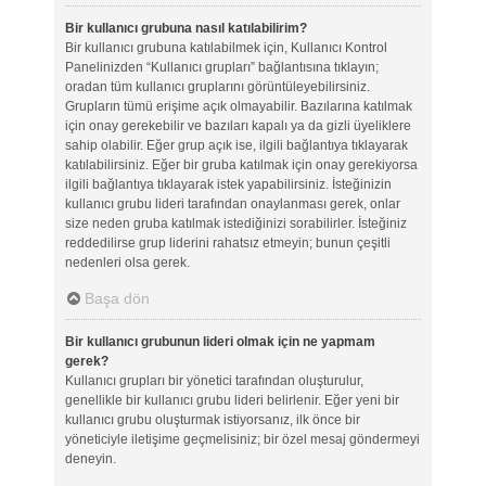
Bir kullanıcı grubuna nasıl katılabilirim?
Bir kullanıcı grubuna katılabilmek için, Kullanıcı Kontrol
Panelinizden “Kullanıcı grupları” bağlantısına tıklayın;
oradan tüm kullanıcı gruplarını görüntüleyebilirsiniz.
Grupların tümü erişime açık olmayabilir. Bazılarına katılmak
için onay gerekebilir ve bazıları kapalı ya da gizli üyeliklere
sahip olabilir. Eğer grup açık ise, ilgili bağlantıya tıklayarak
katılabilirsiniz. Eğer bir gruba katılmak için onay gerekiyorsa
ilgili bağlantıya tıklayarak istek yapabilirsiniz. İsteğinizin
kullanıcı grubu lideri tarafından onaylanması gerek, onlar
size neden gruba katılmak istediğinizi sorabilirler. İsteğiniz
reddedilirse grup liderini rahatsız etmeyin; bunun çeşitli
nedenleri olsa gerek.
Başa dön
Bir kullanıcı grubunun lideri olmak için ne yapmam
gerek?
Kullanıcı grupları bir yönetici tarafından oluşturulur,
genellikle bir kullanıcı grubu lideri belirlenir. Eğer yeni bir
kullanıcı grubu oluşturmak istiyorsanız, ilk önce bir
yöneticiyle iletişime geçmelisiniz; bir özel mesaj göndermeyi
deneyin.