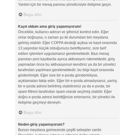
Yardım için bir mesaj panosu yöneticisiyle iletişime geçin.
Başa dön
Kayıt oldum ama giriş yapamıyorum!
Öncelikle, kullanıcı adınızı ve şifrenizi kontrol edin. Eğer
onlar doğruysa, o zaman şu iki durumdan biri meydana
gelmiş olabilir. Eğer COPPA desteği açıksa ve kayıt sırasında
13 yaşından küçük olduğunuzu belirttiyseniz, size tarif
edilen işlemleri uygulamanız gerekmektedir. Bazı mesaj
panoları yeni kayıtlarda ayrıca aktivasyon istemektedir, giriş
yapmadan önce bu aktivasyonun kendiniz ya da bir yönetici
tarafından yapılması gerekmektedir; bu bilgi kayıt sırasında
gösterilmiştir. Eğer size bir e-posta gönderildiyse,
açıklamaları takip edin. Eğer bir e-posta almadıysanız, yanlış
bir e-posta adresi belirtmiş olabilirsiniz ya da e-posta, bir
spam filtresi tarafından spam olarak seçilmiş olabilir. Eğer
doğru e-posta adresi belirttiğinize eminseniz, bir yönetici ile
iletişime geçmeyi deneyin.
Başa dön
Neden giriş yapamıyorum?
Bunun meydana gelmesinde çeşitli sebepler vardır.