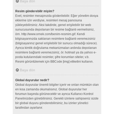
Başa dön
Resim gönderebilir miyim?
Evet, resimler mesajınızda gösterilebilir. Eğer yönetim dosya
eklerine izin verdiyse, resimleri mesaj panosuna
yükleyebilirsiniz. Aksi takdirde, genel erişilebilir bir web
sunucusunda depolanan bir resime bağlantı vermelisiniz,
örn. http://www.ornek.com/benim-resmim.gif. Kendi
bilgisayarınızda saklanan resimlere bağlantı veremezsiniz
(bilgisayarınız genel erişilebilir bir sunucu olmadığı sürece).
Ayrıca kimlik doğrulama mekanizmaları ardında depolanan
resimlere bağlantı veremezsiniz, ör. hotmail ya da yahoo e-
posta kutularındaki resimler, şifre korumları siteler, v.b.
Resmi görüntülemek için BBCode [img] etiketini kullanın.
Başa dön
Global duyurular nedir?
Global duyurular önemli bilgiler içerir ve onları mümkün olan
en kısa zamanda okumalısınız. Global duyurular her
forumun başında görünecektir ve ayrıca Kullanıcı Kontrol
Panelinizden görebilirsiniz. Gerekli izinlere sahipseniz sizde
bir global duyuru gönderebilirsiniz, bu izinler yönetici
tarafından ayarlanır.