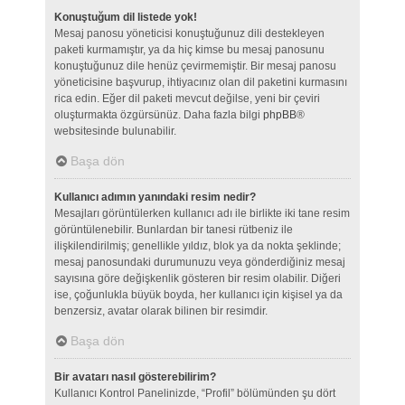
Konuştuğum dil listede yok!
Mesaj panosu yöneticisi konuştuğunuz dili destekleyen
paketi kurmamıştır, ya da hiç kimse bu mesaj panosunu
konuştuğunuz dile henüz çevirmemiştir. Bir mesaj panosu
yöneticisine başvurup, ihtiyacınız olan dil paketini kurmasını
rica edin. Eğer dil paketi mevcut değilse, yeni bir çeviri
oluşturmakta özgürsünüz. Daha fazla bilgi
phpBB
®
websitesinde bulunabilir.
Başa dön
Kullanıcı adımın yanındaki resim nedir?
Mesajları görüntülerken kullanıcı adı ile birlikte iki tane resim
görüntülenebilir. Bunlardan bir tanesi rütbeniz ile
ilişkilendirilmiş; genellikle yıldız, blok ya da nokta şeklinde;
mesaj panosundaki durumunuzu veya gönderdiğiniz mesaj
sayısına göre değişkenlik gösteren bir resim olabilir. Diğeri
ise, çoğunlukla büyük boyda, her kullanıcı için kişisel ya da
benzersiz, avatar olarak bilinen bir resimdir.
Başa dön
Bir avatarı nasıl gösterebilirim?
Kullanıcı Kontrol Panelinizde, “Profil” bölümünden şu dört