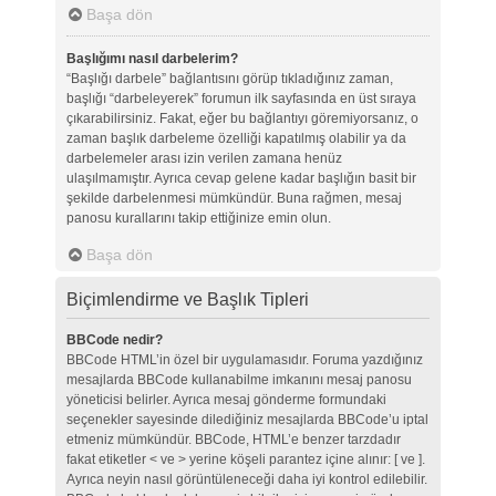
Başa dön
Başlığımı nasıl darbelerim?
“Başlığı darbele” bağlantısını görüp tıkladığınız zaman,
başlığı “darbeleyerek” forumun ilk sayfasında en üst sıraya
çıkarabilirsiniz. Fakat, eğer bu bağlantıyı göremiyorsanız, o
zaman başlık darbeleme özelliği kapatılmış olabilir ya da
darbelemeler arası izin verilen zamana henüz
ulaşılmamıştır. Ayrıca cevap gelene kadar başlığın basit bir
şekilde darbelenmesi mümkündür. Buna rağmen, mesaj
panosu kurallarını takip ettiğinize emin olun.
Başa dön
Biçimlendirme ve Başlık Tipleri
BBCode nedir?
BBCode HTML’in özel bir uygulamasıdır. Foruma yazdığınız
mesajlarda BBCode kullanabilme imkanını mesaj panosu
yöneticisi belirler. Ayrıca mesaj gönderme formundaki
seçenekler sayesinde dilediğiniz mesajlarda BBCode’u iptal
etmeniz mümkündür. BBCode, HTML’e benzer tarzdadır
fakat etiketler < ve > yerine köşeli parantez içine alınır: [ ve ].
Ayrıca neyin nasıl görüntüleneceği daha iyi kontrol edilebilir.