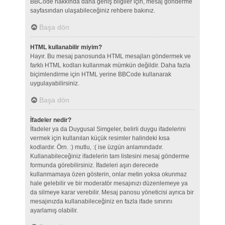
BBCode hakkında daha geniş bilgiler için, mesaj gönderme
sayfasından ulaşabileceğiniz rehbere bakınız.
Başa dön
HTML kullanabilir miyim?
Hayır. Bu mesaj panosunda HTML mesajları göndermek ve
farklı HTML kodları kullanmak mümkün değildir. Daha fazla
biçimlendirme için HTML yerine BBCode kullanarak
uygulayabilirsiniz.
Başa dön
İfadeler nedir?
İfadeler ya da Duygusal Simgeler, belirli duygu ifadelerini
vermek için kullanılan küçük resimler halindeki kısa
kodlardır. Örn. :) mutlu, :( ise üzgün anlamındadır.
Kullanabileceğiniz ifadelerin tam listesini mesaj gönderme
formunda görebilirsiniz. İfadeleri aşırı derecede
kullanmamaya özen gösterin, onlar metin yoksa okunmaz
hale gelebilir ve bir moderatör mesajınızı düzenlemeye ya
da silmeye karar verebilir. Mesaj panosu yöneticisi ayrıca bir
mesajınızda kullanabileceğiniz en fazla ifade sınırını
ayarlamış olabilir.