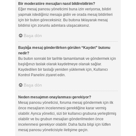
Bir moderatöre mesajları nasıl bildirebilirim?
Eğer mesaj panosu yöneticimi buna izin veriyorsa, bildiri
yapmak istediğiniz mesaja gidin ve orada mesaj bildirileri
için bir buton göreceksiniz. Bu butona tıklayarak mesaj
bildirisi için zorunlu adımlara ulaşacaksınız.
Başa dön
Başlığa mesaj gönderilirken görülen “Kaydet” butonu
nedir?
Bu buton sonraki bir tarihte tamamlamak ve göndermek için
başlığınızı taslak olarak kaydetmeye olanak sağlar.
Kaydedilen bir taslağı yeniden yüklemek için, Kullanıcı
Kontrol Panelini ziyaret edin.
Başa dön
Neden mesajımın onaylanması gerekiyor?
Mesaj panosu yöneticisi, foruma mesaj göndermek için ilk
önce mesajların incelenmesi gerektiğine karar vermiş
olabilir. Ayrıca yönetici, sizi bir kullanıcı grubuna yerleştirmiş
olabilir ve bu grubun mesajları gönderilmeden önce
incelenmesi gerekiyor olabilir. Daha fazla bilgi için lütfen
mesaj panosu yöneticisiyle iletişime geçin.