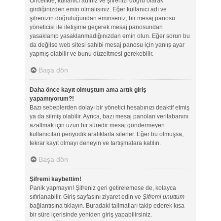
Öncelikle, kullanıcı adınız ve şifrenizi doğru olarak
girdiğinizden emin olmalısınız. Eğer kullanıcı adı ve
şifrenizin doğruluğundan eminseniz, bir mesaj panosu
yöneticisi ile iletişime geçerek mesaj panosundan
yasaklanıp yasaklanmadığınızdan emin olun. Eğer sorun bu
da değilse web sitesi sahibi mesaj panosu için yanlış ayar
yapmış olabilir ve bunu düzeltmesi gerekebilir.
Başa dön
Daha önce kayıt olmuştum ama artık giriş
yapamıyorum?!
Bazı sebeplerden dolayı bir yönetici hesabınızı deaktif etmiş
ya da silmiş olabilir. Ayrıca, bazı mesaj panoları veritabanını
azaltmak için uzun bir süredir mesaj göndermeyen
kullanıcıları periyodik aralıklarla silerler. Eğer bu olmuşsa,
tekrar kayıt olmayı deneyin ve tartışmalara katılın.
Başa dön
Şifremi kaybettim!
Panik yapmayın! Şifreniz geri getirelemese de, kolayca
sıfırlanabilir. Giriş sayfasını ziyaret edin ve
Şifremi unuttum
bağlantısına tıklayın. Buradaki talimatları takip ederek kısa
bir süre içerisinde yeniden giriş yapabilirsiniz.