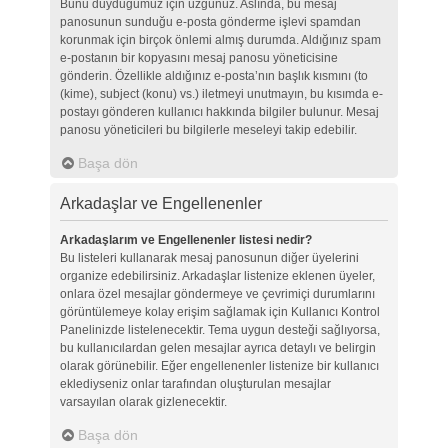
Bunu duyduğumuz için üzgünüz. Aslında, bu mesaj
panosunun sunduğu e-posta gönderme işlevi spamdan
korunmak için birçok önlemi almış durumda. Aldığınız spam
e-postanın bir kopyasını mesaj panosu yöneticisine
gönderin. Özellikle aldığınız e-posta’nın başlık kısmını (to
(kime), subject (konu) vs.) iletmeyi unutmayın, bu kısımda e-
postayı gönderen kullanıcı hakkında bilgiler bulunur. Mesaj
panosu yöneticileri bu bilgilerle meseleyi takip edebilir.
Başa dön
Arkadaşlar ve Engellenenler
Arkadaşlarım ve Engellenenler listesi nedir?
Bu listeleri kullanarak mesaj panosunun diğer üyelerini
organize edebilirsiniz. Arkadaşlar listenize eklenen üyeler,
onlara özel mesajlar göndermeye ve çevrimiçi durumlarını
görüntülemeye kolay erişim sağlamak için Kullanıcı Kontrol
Panelinizde listelenecektir. Tema uygun desteği sağlıyorsa,
bu kullanıcılardan gelen mesajlar ayrıca detaylı ve belirgin
olarak görünebilir. Eğer engellenenler listenize bir kullanıcı
eklediyseniz onlar tarafından oluşturulan mesajlar
varsayılan olarak gizlenecektir.
Başa dön