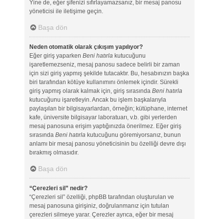
Yine de, eğer şifenizi sıfırlayamazsanız, bir mesaj panosu
yöneticisi ile iletişime geçin.
Başa dön
Neden otomatik olarak çıkışım yapılıyor?
Eğer giriş yaparken
Beni hatırla
kutucuğunu
işaretlemezseniz, mesaj panosu sadece belirli bir zaman
için sizi giriş yapmış şekilde tutacaktır. Bu, hesabınızın başka
biri tarafından kötüye kullanımını önlemek içindir. Sürekli
giriş yapmış olarak kalmak için, giriş sırasında
Beni hatırla
kutucuğunu işaretleyin. Ancak bu işlem başkalarıyla
paylaşılan bir bilgisayarlardan, örneğin; kütüphane, internet
kafe, üniversite bilgisayar laboratuarı, v.b. gibi yerlerden
mesaj panosuna erişim yaptığınızda önerilmez. Eğer giriş
sırasında
Beni hatırla
kutucuğunu göremiyorsanız, bunun
anlamı bir mesaj panosu yöneticisinin bu özelliği devre dışı
bırakmış olmasıdır.
Başa dön
“Çerezleri sil” nedir?
“Çerezleri sil” özelliği, phpBB tarafından oluşturulan ve
mesaj panosuna girişiniz, doğrulanmanız için tutulan
çerezleri silmeye yarar. Çerezler ayrıca, eğer bir mesaj