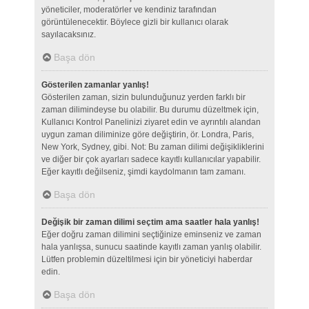
yöneticiler, moderatörler ve kendiniz tarafından
görüntülenecektir. Böylece gizli bir kullanıcı olarak
sayılacaksınız.
Başa dön
Gösterilen zamanlar yanlış!
Gösterilen zaman, sizin bulunduğunuz yerden farklı bir
zaman dilimindeyse bu olabilir. Bu durumu düzeltmek için,
Kullanıcı Kontrol Panelinizi ziyaret edin ve ayrıntılı alandan
uygun zaman diliminize göre değiştirin, ör. Londra, Paris,
New York, Sydney, gibi. Not: Bu zaman dilimi değişikliklerini
ve diğer bir çok ayarları sadece kayıtlı kullanıcılar yapabilir.
Eğer kayıtlı değilseniz, şimdi kaydolmanın tam zamanı.
Başa dön
Değişik bir zaman dilimi seçtim ama saatler hala yanlış!
Eğer doğru zaman dilimini seçtiğinize eminseniz ve zaman
hala yanlışsa, sunucu saatinde kayıtlı zaman yanlış olabilir.
Lütfen problemin düzeltilmesi için bir yöneticiyi haberdar
edin.
Başa dön