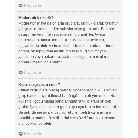
Başa dön
Moderatörler nedir?
Moderatörler (ya da onların grupları), günlük olarak forumun
çalışmasını kontrol eden şahıslar veya gruplardır. Başlıkları
değiştirme ve silme yetkisine sahip olabilirler. Ayrıca
moderatör oldukları forumdaki başlıkları kilitleyebilir,
taşıyabilir, silebilir ve bölebilirler. Genelde moderatörlerin
görevi, off-topic, yani başlık konusuyla ilgisi olmayan
yanıtların veya hakaret ve saldırı niteliğinde mesajların
gönderilmesini önlemektir.
Başa dön
Kullanıcı grupları nedir?
Kullanıcı grupları, mesaj panosu yöneticilerinin kullanıcıları
grup halinde ayırabilmesi için öngörülen bir yöntemdir. Her
kullanıcı (çoğu mesaj panolarından farklı olarak) bir çok
gruba üye olabilir ve her gruba ayrı ayrı izinler tanımlanabilir.
Bu şekilde mesaj panosu yöneticileri belirli kullanıcılara
rahatlıkla moderatör yetkilerini veya özel forumlara erişme
gibi yetkiler verebilir.
Başa dön