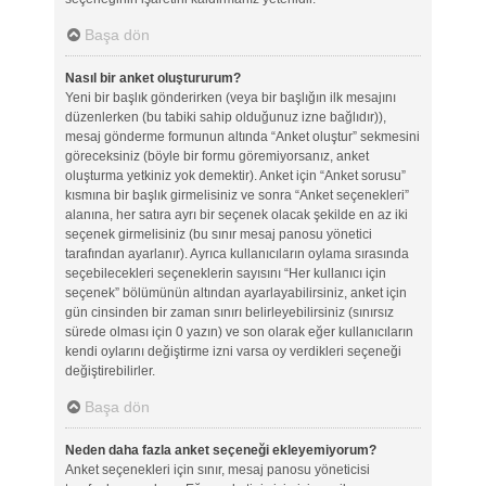
Başa dön
Nasıl bir anket oluştururum?
Yeni bir başlık gönderirken (veya bir başlığın ilk mesajını
düzenlerken (bu tabiki sahip olduğunuz izne bağlıdır)),
mesaj gönderme formunun altında “Anket oluştur” sekmesini
göreceksiniz (böyle bir formu göremiyorsanız, anket
oluşturma yetkiniz yok demektir). Anket için “Anket sorusu”
kısmına bir başlık girmelisiniz ve sonra “Anket seçenekleri”
alanına, her satıra ayrı bir seçenek olacak şekilde en az iki
seçenek girmelisiniz (bu sınır mesaj panosu yönetici
tarafından ayarlanır). Ayrıca kullanıcıların oylama sırasında
seçebilecekleri seçeneklerin sayısını “Her kullanıcı için
seçenek” bölümünün altından ayarlayabilirsiniz, anket için
gün cinsinden bir zaman sınırı belirleyebilirsiniz (sınırsız
sürede olması için 0 yazın) ve son olarak eğer kullanıcıların
kendi oylarını değiştirme izni varsa oy verdikleri seçeneği
değiştirebilirler.
Başa dön
Neden daha fazla anket seçeneği ekleyemiyorum?
Anket seçenekleri için sınır, mesaj panosu yöneticisi