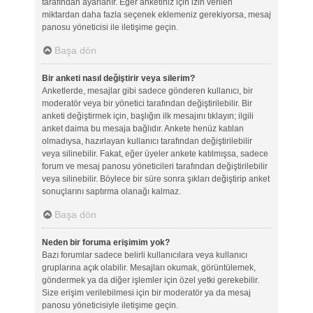
tarafından ayarlanır. Eğer anketiniz için izin verilen
miktardan daha fazla seçenek eklemeniz gerekiyorsa, mesaj
panosu yöneticisi ile iletişime geçin.
Başa dön
Bir anketi nasıl değiştirir veya silerim?
Anketlerde, mesajlar gibi sadece gönderen kullanıcı, bir
moderatör veya bir yönetici tarafından değiştirilebilir. Bir
anketi değiştirmek için, başlığın ilk mesajını tıklayın; ilgili
anket daima bu mesaja bağlıdır. Ankete henüz katılan
olmadıysa, hazırlayan kullanıcı tarafından değiştirilebilir
veya silinebilir. Fakat, eğer üyeler ankete katılmışsa, sadece
forum ve mesaj panosu yöneticileri tarafından değiştirilebilir
veya silinebilir. Böylece bir süre sonra şıkları değiştirip anket
sonuçlarını saptırma olanağı kalmaz.
Başa dön
Neden bir foruma erişimim yok?
Bazı forumlar sadece belirli kullanıcılara veya kullanıcı
gruplarına açık olabilir. Mesajları okumak, görüntülemek,
göndermek ya da diğer işlemler için özel yetki gerekebilir.
Size erişim verilebilmesi için bir moderatör ya da mesaj
panosu yöneticisiyle iletişime geçin.