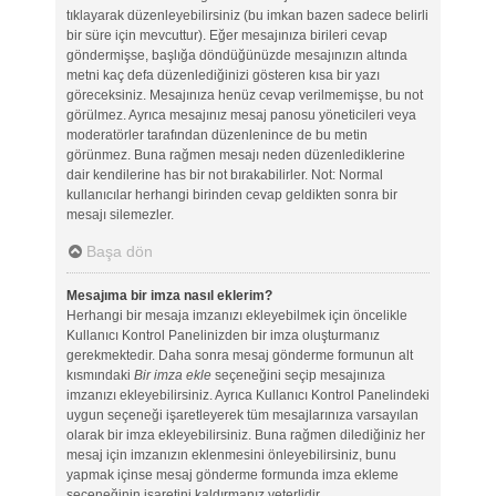
tıklayarak düzenleyebilirsiniz (bu imkan bazen sadece belirli
bir süre için mevcuttur). Eğer mesajınıza birileri cevap
göndermişse, başlığa döndüğünüzde mesajınızın altında
metni kaç defa düzenlediğinizi gösteren kısa bir yazı
göreceksiniz. Mesajınıza henüz cevap verilmemişse, bu not
görülmez. Ayrıca mesajınız mesaj panosu yöneticileri veya
moderatörler tarafından düzenlenince de bu metin
görünmez. Buna rağmen mesajı neden düzenlediklerine
dair kendilerine has bir not bırakabilirler. Not: Normal
kullanıcılar herhangi birinden cevap geldikten sonra bir
mesajı silemezler.
Başa dön
Mesajıma bir imza nasıl eklerim?
Herhangi bir mesaja imzanızı ekleyebilmek için öncelikle
Kullanıcı Kontrol Panelinizden bir imza oluşturmanız
gerekmektedir. Daha sonra mesaj gönderme formunun alt
kısmındaki
Bir imza ekle
seçeneğini seçip mesajınıza
imzanızı ekleyebilirsiniz. Ayrıca Kullanıcı Kontrol Panelindeki
uygun seçeneği işaretleyerek tüm mesajlarınıza varsayılan
olarak bir imza ekleyebilirsiniz. Buna rağmen dilediğiniz her
mesaj için imzanızın eklenmesini önleyebilirsiniz, bunu
yapmak içinse mesaj gönderme formunda imza ekleme
seçeneğinin işaretini kaldırmanız yeterlidir.