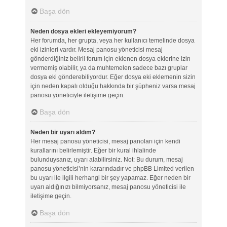
Başa dön
Neden dosya ekleri ekleyemiyorum?
Her forumda, her grupta, veya her kullanıcı temelinde dosya
eki izinleri vardır. Mesaj panosu yöneticisi mesaj
gönderdiğiniz belirli forum için eklenen dosya eklerine izin
vermemiş olabilir, ya da muhtemelen sadece bazı gruplar
dosya eki gönderebiliyordur. Eğer dosya eki eklemenin sizin
için neden kapalı olduğu hakkında bir şüpheniz varsa mesaj
panosu yöneticiyle iletişime geçin.
Başa dön
Neden bir uyarı aldım?
Her mesaj panosu yöneticisi, mesaj panoları için kendi
kurallarını belirlemiştir. Eğer bir kural ihlalinde
bulunduysanız, uyarı alabilirsiniz. Not: Bu durum, mesaj
panosu yöneticisi’nin kararındadır ve phpBB Limited verilen
bu uyarı ile ilgili herhangi bir şey yapamaz. Eğer neden bir
uyarı aldığınızı bilmiyorsanız, mesaj panosu yöneticisi ile
iletişime geçin.
Başa dön