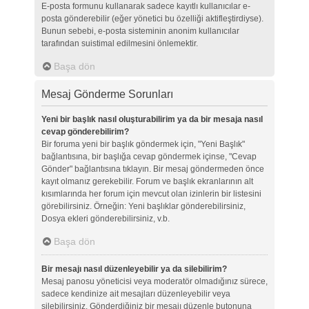
E-posta formunu kullanarak sadece kayıtlı kullanıcılar e-
posta gönderebilir (eğer yönetici bu özelliği aktifleştirdiyse).
Bunun sebebi, e-posta sisteminin anonim kullanıcılar
tarafından suistimal edilmesini önlemektir.
Başa dön
Mesaj Gönderme Sorunları
Yeni bir başlık nasıl oluşturabilirim ya da bir mesaja nasıl
cevap gönderebilirim?
Bir foruma yeni bir başlık göndermek için, "Yeni Başlık"
bağlantısına, bir başlığa cevap göndermek içinse, "Cevap
Gönder" bağlantısına tıklayın. Bir mesaj göndermeden önce
kayıt olmanız gerekebilir. Forum ve başlık ekranlarının alt
kısımlarında her forum için mevcut olan izinlerin bir listesini
görebilirsiniz. Örneğin: Yeni başlıklar gönderebilirsiniz,
Dosya ekleri gönderebilirsiniz, v.b.
Başa dön
Bir mesajı nasıl düzenleyebilir ya da silebilirim?
Mesaj panosu yöneticisi veya moderatör olmadığınız sürece,
sadece kendinize ait mesajları düzenleyebilir veya
silebilirsiniz. Gönderdiğiniz bir mesajı düzenle butonuna