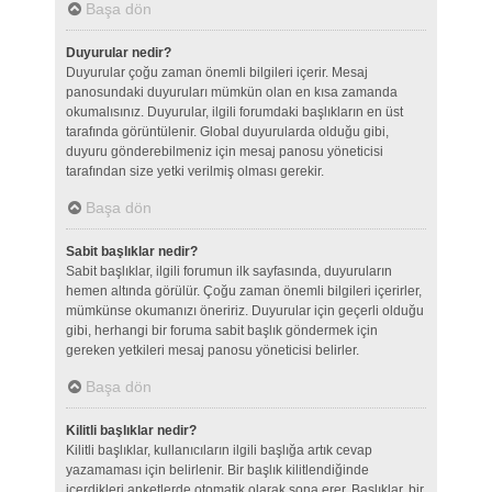
Başa dön
Duyurular nedir?
Duyurular çoğu zaman önemli bilgileri içerir. Mesaj
panosundaki duyuruları mümkün olan en kısa zamanda
okumalısınız. Duyurular, ilgili forumdaki başlıkların en üst
tarafında görüntülenir. Global duyurularda olduğu gibi,
duyuru gönderebilmeniz için mesaj panosu yöneticisi
tarafından size yetki verilmiş olması gerekir.
Başa dön
Sabit başlıklar nedir?
Sabit başlıklar, ilgili forumun ilk sayfasında, duyuruların
hemen altında görülür. Çoğu zaman önemli bilgileri içerirler,
mümkünse okumanızı öneririz. Duyurular için geçerli olduğu
gibi, herhangi bir foruma sabit başlık göndermek için
gereken yetkileri mesaj panosu yöneticisi belirler.
Başa dön
Kilitli başlıklar nedir?
Kilitli başlıklar, kullanıcıların ilgili başlığa artık cevap
yazamaması için belirlenir. Bir başlık kilitlendiğinde
içerdikleri anketlerde otomatik olarak sona erer. Başlıklar, bir