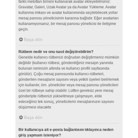
farklı metottan birisini kullanarak avatar ekleyebilirsiniz:
Gravatar, Galeri, Uzak Avatar ya da Avatar Yükleme. Avatar
kullanma imkanı ve avatar kullanımında seçilebilecek yollar
mesaj panosu yöneticisinin kararına bağlıdır. Eğer avatarları
kullanamıyorsanız, bir mesaj panosu yöneticisi ile iletişime
geçin.
Başa dön
Rütbem nedir ve onu nasıl değiştirebilirim?
Genelde kullanıcı rütbenizi doğrudan değiştirmeniz mümkün
değildir (kullanıcı rütbesi, gönderdiğiniz mesajın yanında
bulunan isminizin altında ve kullanıcı profili sayfasında
görülür). Çoğu mesaj panosunda kullanıcı rütbeleri,
gönderilen mesajların sayısını veya yetkili üyeleri belirlemek
için kullanılır, örn. yöneticiler veya mesaj panosu yöneticileri
özel bir rütbeye sahip olabilir. Lütfen gereksiz yere mesaj
gönderipte rütbenizi yükseltmeye çalışmayın, elde
edeceğiniz tek sonuç, yöneticilerin mesajlarınızın sayısını
düşürmesi olacaktır.
Başa dön
Bir kullanıcıya ait e-posta bağlantısını tıklayınca neden
giriş yapmam isteniyor?