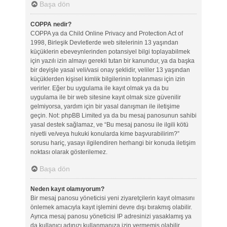
Başa dön
COPPA nedir?
COPPA ya da Child Online Privacy and Protection Act of
1998, Birleşik Devletlerde web sitelerinin 13 yaşından
küçüklerin ebeveynlerinden potansiyel bilgi toplayabilmek
için yazılı izin almayı gerekli tutan bir kanundur, ya da başka
bir deyişle yasal veli/vasi onay şeklidir, veliler 13 yaşından
küçüklerden kişisel kimlik bilgilerinin toplanması için izin
verirler. Eğer bu uygulama ile kayıt olmak ya da bu
uygulama ile bir web sitesine kayıt olmak size güvenilir
gelmiyorsa, yardım için bir yasal danışman ile iletişime
geçin. Not: phpBB Limited ya da bu mesaj panosunun sahibi
yasal destek sağlamaz, ve “Bu mesaj panosu ile ilgili kötü
niyetli ve/veya hukuki konularda kime başvurabilirim?”
sorusu hariç, yasayı ilgilendiren herhangi bir konuda iletişim
noktası olarak gösterilemez.
Başa dön
Neden kayıt olamıyorum?
Bir mesaj panosu yöneticisi yeni ziyaretçilerin kayıt olmasını
önlemek amacıyla kayıt işlemini devre dışı bırakmış olabilir.
Ayrıca mesaj panosu yöneticisi IP adresinizi yasaklamış ya
da kullanıcı adınızı kullanmanıza izin vermemiş olabilir.