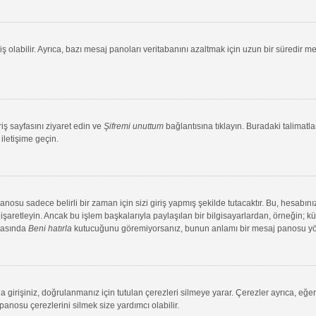
ş olabilir. Ayrıca, bazı mesaj panoları veritabanını azaltmak için uzun bir süredir me
riş sayfasını ziyaret edin ve
Şifremi unuttum
bağlantısına tıklayın. Buradaki talimatlar
iletişime geçin.
su sadece belirli bir zaman için sizi giriş yapmış şekilde tutacaktır. Bu, hesabınız
aretleyin. Ancak bu işlem başkalarıyla paylaşılan bir bilgisayarlardan, örneğin; kütü
ırasında
Beni hatırla
kutucuğunu göremiyorsanız, bunun anlamı bir mesaj panosu yönet
 girişiniz, doğrulanmanız için tutulan çerezleri silmeye yarar. Çerezler ayrıca, eğe
 panosu çerezlerini silmek size yardımcı olabilir.