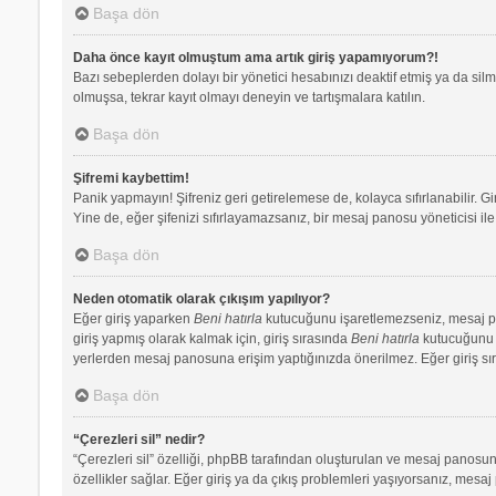
Başa dön
Daha önce kayıt olmuştum ama artık giriş yapamıyorum?!
Bazı sebeplerden dolayı bir yönetici hesabınızı deaktif etmiş ya da silmi
olmuşsa, tekrar kayıt olmayı deneyin ve tartışmalara katılın.
Başa dön
Şifremi kaybettim!
Panik yapmayın! Şifreniz geri getirelemese de, kolayca sıfırlanabilir. Gi
Yine de, eğer şifenizi sıfırlayamazsanız, bir mesaj panosu yöneticisi ile 
Başa dön
Neden otomatik olarak çıkışım yapılıyor?
Eğer giriş yaparken
Beni hatırla
kutucuğunu işaretlemezseniz, mesaj pano
giriş yapmış olarak kalmak için, giriş sırasında
Beni hatırla
kutucuğunu iş
yerlerden mesaj panosuna erişim yaptığınızda önerilmez. Eğer giriş s
Başa dön
“Çerezleri sil” nedir?
“Çerezleri sil” özelliği, phpBB tarafından oluşturulan ve mesaj panosuna
özellikler sağlar. Eğer giriş ya da çıkış problemleri yaşıyorsanız, mesaj