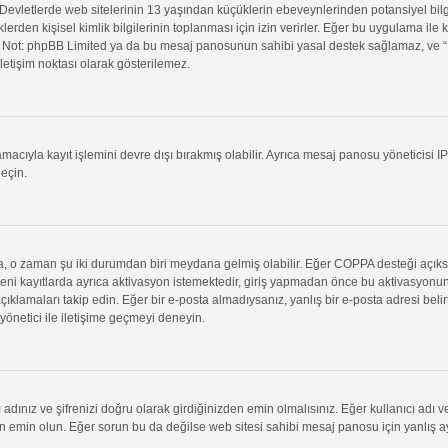
evletlerde web sitelerinin 13 yaşından küçüklerin ebeveynlerinden potansiyel bilgi t
klerden kişisel kimlik bilgilerinin toplanması için izin verirler. Eğer bu uygulama il
in. Not: phpBB Limited ya da bu mesaj panosunun sahibi yasal destek sağlamaz, ve “B
letişim noktası olarak gösterilemez.
macıyla kayıt işlemini devre dışı bırakmış olabilir. Ayrıca mesaj panosu yöneticisi I
geçin.
uysa, o zaman şu iki durumdan biri meydana gelmiş olabilir. Eğer COPPA desteği açık
yeni kayıtlarda ayrıca aktivasyon istemektedir, giriş yapmadan önce bu aktivasyonun
 açıklamaları takip edin. Eğer bir e-posta almadıysanız, yanlış bir e-posta adresi belir
 yönetici ile iletişime geçmeyi deneyin.
adınız ve şifrenizi doğru olarak girdiğinizden emin olmalısınız. Eğer kullanıcı adı 
min olun. Eğer sorun bu da değilse web sitesi sahibi mesaj panosu için yanlış aya