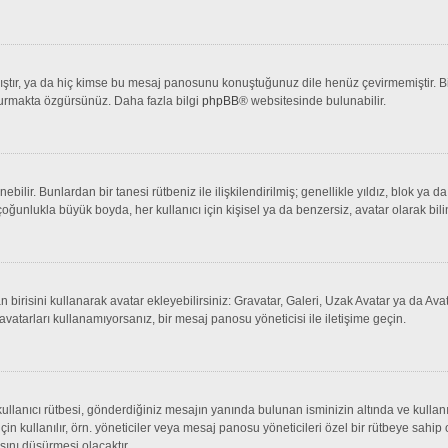
tır, ya da hiç kimse bu mesaj panosunu konuştuğunuz dile henüz çevirmemiştir. Bir 
şturmakta özgürsünüz. Daha fazla bilgi
phpBB
® websitesinde bulunabilir.
lenebilir. Bunlardan bir tanesi rütbeniz ile ilişkilendirilmiş; genellikle yıldız, bl
çoğunlukla büyük boyda, her kullanıcı için kişisel ya da benzersiz, avatar olarak bili
an birisini kullanarak avatar ekleyebilirsiniz: Gravatar, Galeri, Uzak Avatar ya da 
avatarları kullanamıyorsanız, bir mesaj panosu yöneticisi ile iletişime geçin.
llanıcı rütbesi, gönderdiğiniz mesajın yanında bulunan isminizin altında ve kullanı
 için kullanılır, örn. yöneticiler veya mesaj panosu yöneticileri özel bir rütbeye sahi
sını düşürmesi olacaktır.