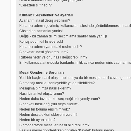
“Çerezleri sil” nedir?
Kullanıcı Seçenekleri ve ayarları
Ayarlarımı nasıl değiştirebilirim?
Kullanıcı adımın çevrimiçi kullanıcılar listesinde görüntülenmesini nası
Gösterilen zamanlar yanlış!
Değişik bir zaman dilimi seçtim ama saatler hala yanlış!
Konuştuğum dil listede yok!
Kullanıcı adımın yanındaki resim nedir?
Bir avatarı nasıl gösterebilirim?
Rütbem nedir ve onu nasıl değiştirebilirim?
Bir kullanıcıya ait e-posta bağlantısını tıklayınca neden giriş yapmam i
Mesaj Gönderme Sorunları
Yeni bir başlık nasıl oluşturabilirim ya da bir mesaja nasıl cevap gönde
Bir mesajı nasıl düzenleyebilir ya da silebilirim?
Mesajıma bir imza nasıl eklerim?
Nasıl bir anket oluştururum?
Neden daha fazla anket seçeneği ekleyemiyorum?
Bir anketi nasıl değiştirir veya silerim?
Neden bir foruma erişimim yok?
Neden dosya ekleri ekleyemiyorum?
Neden bir uyarı aldım?
Bir moderatöre mesajları nasıl bildirebilirim?
Başlığa mesaj gönderilirken görülen “Kaydet” butonu nedir?