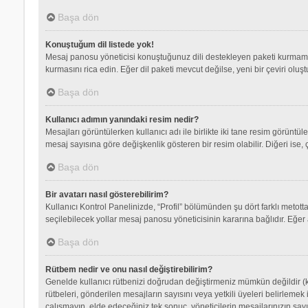
Başa dön
Konuştuğum dil listede yok!
Mesaj panosu yöneticisi konuştuğunuz dili destekleyen paketi kurmamış
kurmasını rica edin. Eğer dil paketi mevcut değilse, yeni bir çeviri olu
Başa dön
Kullanıcı adımın yanındaki resim nedir?
Mesajları görüntülerken kullanıcı adı ile birlikte iki tane resim görüntü
mesaj sayısına göre değişkenlik gösteren bir resim olabilir. Diğeri ise, 
Başa dön
Bir avatarı nasıl gösterebilirim?
Kullanıcı Kontrol Panelinizde, “Profil” bölümünden şu dört farklı metott
seçilebilecek yollar mesaj panosu yöneticisinin kararına bağlıdır. Eğer 
Başa dön
Rütbem nedir ve onu nasıl değiştirebilirim?
Genelde kullanıcı rütbenizi doğrudan değiştirmeniz mümkün değildir (ku
rütbeleri, gönderilen mesajların sayısını veya yetkili üyeleri belirlemek
çalışmayın, elde edeceğiniz tek sonuç, yöneticilerin mesajlarınızın sayı