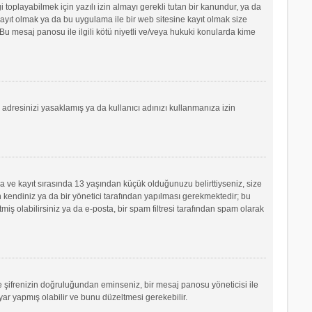
oplayabilmek için yazılı izin almayı gerekli tutan bir kanundur, ya da
e kayıt olmak ya da bu uygulama ile bir web sitesine kayıt olmak size
u mesaj panosu ile ilgili kötü niyetli ve/veya hukuki konularda kime
P adresinizi yasaklamış ya da kullanıcı adınızı kullanmanıza izin
sa ve kayıt sırasında 13 yaşından küçük olduğunuzu belirttiyseniz, size
 kendiniz ya da bir yönetici tarafından yapılması gerekmektedir; bu
tmiş olabilirsiniz ya da e-posta, bir spam filtresi tarafından spam olarak
ve şifrenizin doğruluğundan eminseniz, bir mesaj panosu yöneticisi ile
r yapmış olabilir ve bunu düzeltmesi gerekebilir.