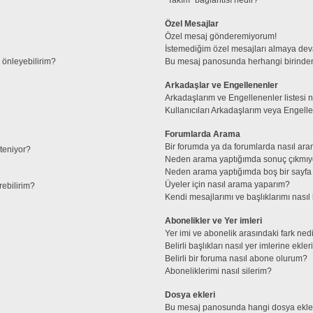
Özel Mesajlar
Özel mesaj gönderemiyorum!
İstemediğim özel mesajları almaya de
l önleyebilirim?
Bu mesaj panosunda herhangi birinden
Arkadaşlar ve Engellenenler
Arkadaşlarım ve Engellenenler listesi 
Kullanıcıları Arkadaşlarım veya Engellene
Forumlarda Arama
Bir forumda ya da forumlarda nasıl ara
steniyor?
Neden arama yaptığımda sonuç çıkmıy
Neden arama yaptığımda boş bir sayfa 
Üyeler için nasıl arama yaparım?
rebilirim?
Kendi mesajlarımı ve başlıklarımı nasıl 
Abonelikler ve Yer imleri
Yer imi ve abonelik arasındaki fark ned
Belirli başlıkları nasıl yer imlerine ek
Belirli bir foruma nasıl abone olurum?
Aboneliklerimi nasıl silerim?
Dosya ekleri
Bu mesaj panosunda hangi dosya ekleri