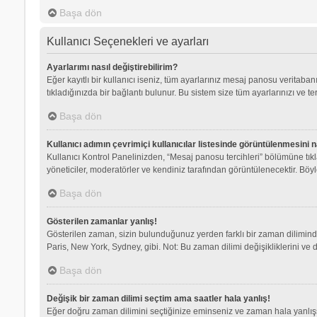
Başa dön
Kullanıcı Seçenekleri ve ayarları
Ayarlarımı nasıl değiştirebilirim?
Eğer kayıtlı bir kullanıcı iseniz, tüm ayarlarınız mesaj panosu veritabanı
tıkladığınızda bir bağlantı bulunur. Bu sistem size tüm ayarlarınızı ve ter
Başa dön
Kullanıcı adımın çevrimiçi kullanıcılar listesinde görüntülenmesini n
Kullanıcı Kontrol Panelinizden, “Mesaj panosu tercihleri” bölümüne tık
yöneticiler, moderatörler ve kendiniz tarafından görüntülenecektir. Böyle
Başa dön
Gösterilen zamanlar yanlış!
Gösterilen zaman, sizin bulunduğunuz yerden farklı bir zaman dilimindey
Paris, New York, Sydney, gibi. Not: Bu zaman dilimi değişikliklerini ve d
Başa dön
Değişik bir zaman dilimi seçtim ama saatler hala yanlış!
Eğer doğru zaman dilimini seçtiğinize eminseniz ve zaman hala yanlışsa,