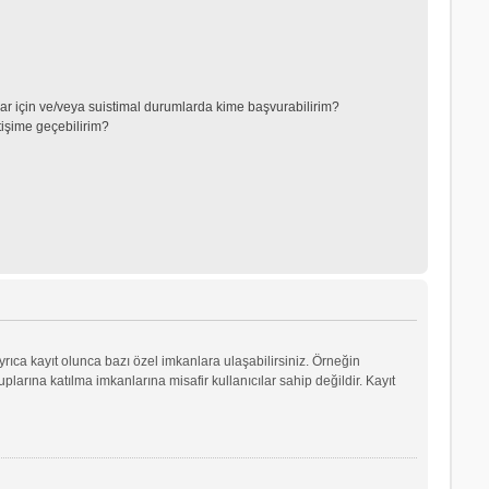
lar için ve/veya suistimal durumlarda kime başvurabilirim?
tişime geçebilirim?
yrıca kayıt olunca bazı özel imkanlara ulaşabilirsiniz. Örneğin
arına katılma imkanlarına misafir kullanıcılar sahip değildir. Kayıt