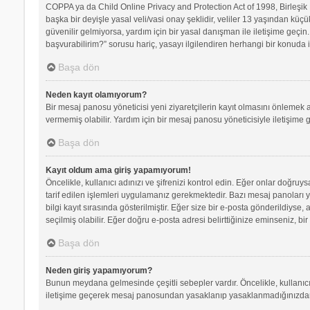
COPPA ya da Child Online Privacy and Protection Act of 1998, Birleşik D
başka bir deyişle yasal veli/vasi onay şeklidir, veliler 13 yaşından küçü
güvenilir gelmiyorsa, yardım için bir yasal danışman ile iletişime geç
başvurabilirim?” sorusu hariç, yasayı ilgilendiren herhangi bir konuda i
Başa dön
Neden kayıt olamıyorum?
Bir mesaj panosu yöneticisi yeni ziyaretçilerin kayıt olmasını önlemek a
vermemiş olabilir. Yardım için bir mesaj panosu yöneticisiyle iletişime 
Başa dön
Kayıt oldum ama giriş yapamıyorum!
Öncelikle, kullanıcı adınızı ve şifrenizi kontrol edin. Eğer onlar doğr
tarif edilen işlemleri uygulamanız gerekmektedir. Bazı mesaj panoları 
bilgi kayıt sırasında gösterilmiştir. Eğer size bir e-posta gönderildiyse,
seçilmiş olabilir. Eğer doğru e-posta adresi belirttiğinize eminseniz, bir
Başa dön
Neden giriş yapamıyorum?
Bunun meydana gelmesinde çeşitli sebepler vardır. Öncelikle, kullanıcı 
iletişime geçerek mesaj panosundan yasaklanıp yasaklanmadığınızdan e