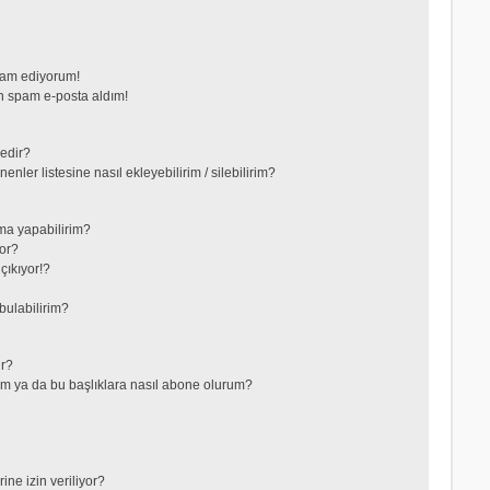
vam ediyorum!
 spam e-posta aldım!
nedir?
nler listesine nasıl ekleyebilirim / silebilirim?
ma yapabilirim?
or?
çıkıyor!?
bulabilirim?
ir?
lerim ya da bu başlıklara nasıl abone olurum?
ne izin veriliyor?