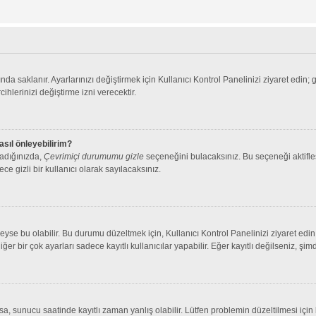
nda saklanır. Ayarlarınızı değiştirmek için Kullanıcı Kontrol Panelinizi ziyaret edin; 
cihlerinizi değiştirme izni verecektir.
asıl önleyebilirim?
ladığınızda,
Çevrimiçi durumumu gizle
seçeneğini bulacaksınız. Bu seçeneği aktifleşt
ce gizli bir kullanıcı olarak sayılacaksınız.
se bu olabilir. Bu durumu düzeltmek için, Kullanıcı Kontrol Panelinizi ziyaret edin 
iğer bir çok ayarları sadece kayıtlı kullanıcılar yapabilir. Eğer kayıtlı değilseniz, 
 sunucu saatinde kayıtlı zaman yanlış olabilir. Lütfen problemin düzeltilmesi için b