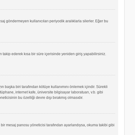
saj göndermeyen kullanıcıları periyodik aralıklarla silerler. Eğer bu
ı takip ederek kısa bir süre içerisinde yeniden giriş yapabilirsiniz.
ın başka biri tarafından kötüye kullanımını önlemek içindir. Sürekli
phane, internet kafe, üniversite bilgisayar laboratuarı, v.b. gibi
icisinin bu özelliği devre dışı bırakmış olmasıdır.
r bir mesaj panosu yöneticisi tarafından ayarlandıysa, okuma takibi gibi