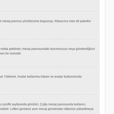
mesaj panosu yöneticisine başvurup, ihtiyacınız olan dil paketini
ok ya da nokta şeklinde; mesaj panosundaki durumunuzu veya gönderdiğiniz
nen bir resimdir.
Avatar Yükleme. Avatar kullanma imkanı ve avatar kullanımında
cı profili sayfasında görülür). Çoğu mesaj panosunda kullanıcı
p olabilir. Lütfen gereksiz yere mesaj gönderipte rütbenizi yükseltmeye