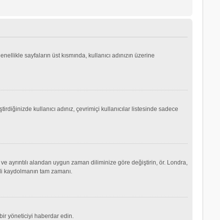
genellikle sayfaların üst kısmında, kullanıcı adınızın üzerine
irdiğinizde kullanıcı adınız, çevrimiçi kullanıcılar listesinde sadece
ve ayrıntılı alandan uygun zaman diliminize göre değiştirin, ör. Londra,
şimdi kaydolmanın tam zamanı.
ir yöneticiyi haberdar edin.