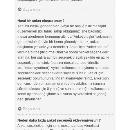
Başa dön
Nasıl bir anket oluştururum?
Yeni bir başlık gönderirken (veya bir başlığın ilk mesajını
düzenlerken (bu tabiki sahip olduğunuz izne bağlıdır)),
mesaj gönderme formunun altında “Anket oluştur” sekmesini
göreceksiniz (böyle bir formu göremiyorsanız, anket
oluşturma yetkiniz yok demektir). Anket için “Anket sorusu”
kısmına bir başlık girmelisiniz ve sonra “Anket seçenekleri”
alanına, her satıra ayrı bir seçenek olacak şekilde en az iki
seçenek girmelisiniz (bu sınır mesaj panosu yönetici
tarafından ayarlanır). Ayrıca kullanıcıların oylama sırasında
seçebilecekleri seçeneklerin sayısını “Her kullanıcı için
seçenek” bölümünün altından ayarlayabilirsiniz, anket için
gün cinsinden bir zaman sınırı belirleyebilirsiniz (sınırsız
sürede olması için 0 yazın) ve son olarak eğer kullanıcıların
kendi oylarını değiştirme izni varsa oy verdikleri seçeneği
değiştirebilirler.
Başa dön
Neden daha fazla anket seçeneği ekleyemiyorum?
Anket seçenekleri için sınır, mesaj panosu yöneticisi