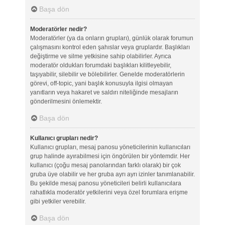
Başa dön
Moderatörler nedir?
Moderatörler (ya da onların grupları), günlük olarak forumun
çalışmasını kontrol eden şahıslar veya gruplardır. Başlıkları
değiştirme ve silme yetkisine sahip olabilirler. Ayrıca
moderatör oldukları forumdaki başlıkları kilitleyebilir,
taşıyabilir, silebilir ve bölebilirler. Genelde moderatörlerin
görevi, off-topic, yani başlık konusuyla ilgisi olmayan
yanıtların veya hakaret ve saldırı niteliğinde mesajların
gönderilmesini önlemektir.
Başa dön
Kullanıcı grupları nedir?
Kullanıcı grupları, mesaj panosu yöneticilerinin kullanıcıları
grup halinde ayırabilmesi için öngörülen bir yöntemdir. Her
kullanıcı (çoğu mesaj panolarından farklı olarak) bir çok
gruba üye olabilir ve her gruba ayrı ayrı izinler tanımlanabilir.
Bu şekilde mesaj panosu yöneticileri belirli kullanıcılara
rahatlıkla moderatör yetkilerini veya özel forumlara erişme
gibi yetkiler verebilir.
Başa dön