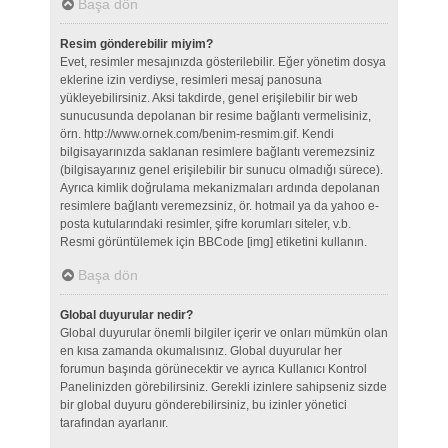
Başa dön
Resim gönderebilir miyim?
Evet, resimler mesajınızda gösterilebilir. Eğer yönetim dosya
eklerine izin verdiyse, resimleri mesaj panosuna
yükleyebilirsiniz. Aksi takdirde, genel erişilebilir bir web
sunucusunda depolanan bir resime bağlantı vermelisiniz,
örn. http://www.ornek.com/benim-resmim.gif. Kendi
bilgisayarınızda saklanan resimlere bağlantı veremezsiniz
(bilgisayarınız genel erişilebilir bir sunucu olmadığı sürece).
Ayrıca kimlik doğrulama mekanizmaları ardında depolanan
resimlere bağlantı veremezsiniz, ör. hotmail ya da yahoo e-
posta kutularındaki resimler, şifre korumları siteler, v.b.
Resmi görüntülemek için BBCode [img] etiketini kullanın.
Başa dön
Global duyurular nedir?
Global duyurular önemli bilgiler içerir ve onları mümkün olan
en kısa zamanda okumalısınız. Global duyurular her
forumun başında görünecektir ve ayrıca Kullanıcı Kontrol
Panelinizden görebilirsiniz. Gerekli izinlere sahipseniz sizde
bir global duyuru gönderebilirsiniz, bu izinler yönetici
tarafından ayarlanır.