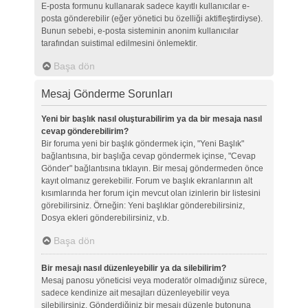
E-posta formunu kullanarak sadece kayıtlı kullanıcılar e-
posta gönderebilir (eğer yönetici bu özelliği aktifleştirdiyse).
Bunun sebebi, e-posta sisteminin anonim kullanıcılar
tarafından suistimal edilmesini önlemektir.
Başa dön
Mesaj Gönderme Sorunları
Yeni bir başlık nasıl oluşturabilirim ya da bir mesaja nasıl
cevap gönderebilirim?
Bir foruma yeni bir başlık göndermek için, "Yeni Başlık"
bağlantısına, bir başlığa cevap göndermek içinse, "Cevap
Gönder" bağlantısına tıklayın. Bir mesaj göndermeden önce
kayıt olmanız gerekebilir. Forum ve başlık ekranlarının alt
kısımlarında her forum için mevcut olan izinlerin bir listesini
görebilirsiniz. Örneğin: Yeni başlıklar gönderebilirsiniz,
Dosya ekleri gönderebilirsiniz, v.b.
Başa dön
Bir mesajı nasıl düzenleyebilir ya da silebilirim?
Mesaj panosu yöneticisi veya moderatör olmadığınız sürece,
sadece kendinize ait mesajları düzenleyebilir veya
silebilirsiniz. Gönderdiğiniz bir mesajı düzenle butonuna