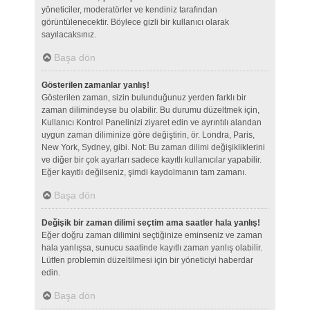
yöneticiler, moderatörler ve kendiniz tarafından
görüntülenecektir. Böylece gizli bir kullanıcı olarak
sayılacaksınız.
Başa dön
Gösterilen zamanlar yanlış!
Gösterilen zaman, sizin bulunduğunuz yerden farklı bir
zaman dilimindeyse bu olabilir. Bu durumu düzeltmek için,
Kullanıcı Kontrol Panelinizi ziyaret edin ve ayrıntılı alandan
uygun zaman diliminize göre değiştirin, ör. Londra, Paris,
New York, Sydney, gibi. Not: Bu zaman dilimi değişikliklerini
ve diğer bir çok ayarları sadece kayıtlı kullanıcılar yapabilir.
Eğer kayıtlı değilseniz, şimdi kaydolmanın tam zamanı.
Başa dön
Değişik bir zaman dilimi seçtim ama saatler hala yanlış!
Eğer doğru zaman dilimini seçtiğinize eminseniz ve zaman
hala yanlışsa, sunucu saatinde kayıtlı zaman yanlış olabilir.
Lütfen problemin düzeltilmesi için bir yöneticiyi haberdar
edin.
Başa dön