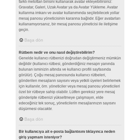
farklı metottan birisini kullanarak avatar ekleyebilirsiniz:
Gravatar, Galeri, Uzak Avatar ya da Avatar Yükleme. Avatar
kullanma imkanı ve avatar kullanımında seçilebilecek yollar
mesaj panosu yöneticisinin kararına bağlıdır. Eğer avatarları
kullanamıyorsanız, bir mesaj panosu yöneticisi ile iletişime
geçin.
Başa dön
Rütbem nedir ve onu nasıl değiştirebilirim?
Genelde kullanıcı rütbenizi doğrudan değiştirmeniz mümkün
değildir (kullanıcı rütbesi, gönderdiğiniz mesajın yanında
bulunan isminizin altında ve kullanıcı profili sayfasında
görülür). Çoğu mesaj panosunda kullanıcı rütbeleri,
gönderilen mesajların sayısını veya yetkili üyeleri belirlemek
için kullanılır, örn. yöneticiler veya mesaj panosu yöneticileri
özel bir rütbeye sahip olabilir. Lütfen gereksiz yere mesaj
gönderipte rütbenizi yükseltmeye çalışmayın, elde
edeceğiniz tek sonuç, yöneticilerin mesajlarınızın sayısını
düşürmesi olacaktır.
Başa dön
Bir kullanıcıya ait e-posta bağlantısını tıklayınca neden
giriş yapmam isteniyor?