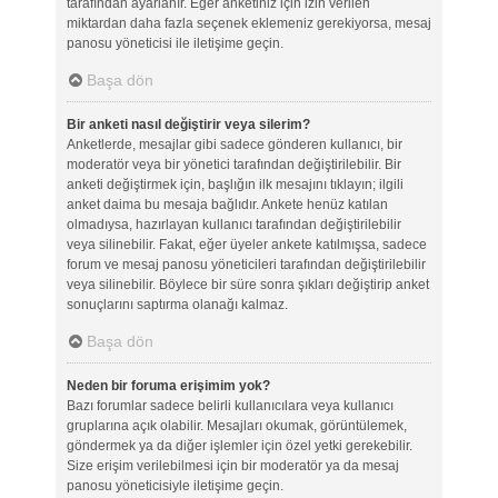
tarafından ayarlanır. Eğer anketiniz için izin verilen
miktardan daha fazla seçenek eklemeniz gerekiyorsa, mesaj
panosu yöneticisi ile iletişime geçin.
Başa dön
Bir anketi nasıl değiştirir veya silerim?
Anketlerde, mesajlar gibi sadece gönderen kullanıcı, bir
moderatör veya bir yönetici tarafından değiştirilebilir. Bir
anketi değiştirmek için, başlığın ilk mesajını tıklayın; ilgili
anket daima bu mesaja bağlıdır. Ankete henüz katılan
olmadıysa, hazırlayan kullanıcı tarafından değiştirilebilir
veya silinebilir. Fakat, eğer üyeler ankete katılmışsa, sadece
forum ve mesaj panosu yöneticileri tarafından değiştirilebilir
veya silinebilir. Böylece bir süre sonra şıkları değiştirip anket
sonuçlarını saptırma olanağı kalmaz.
Başa dön
Neden bir foruma erişimim yok?
Bazı forumlar sadece belirli kullanıcılara veya kullanıcı
gruplarına açık olabilir. Mesajları okumak, görüntülemek,
göndermek ya da diğer işlemler için özel yetki gerekebilir.
Size erişim verilebilmesi için bir moderatör ya da mesaj
panosu yöneticisiyle iletişime geçin.