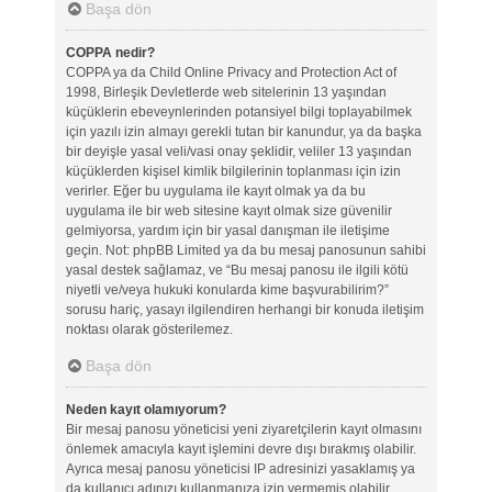
Başa dön
COPPA nedir?
COPPA ya da Child Online Privacy and Protection Act of
1998, Birleşik Devletlerde web sitelerinin 13 yaşından
küçüklerin ebeveynlerinden potansiyel bilgi toplayabilmek
için yazılı izin almayı gerekli tutan bir kanundur, ya da başka
bir deyişle yasal veli/vasi onay şeklidir, veliler 13 yaşından
küçüklerden kişisel kimlik bilgilerinin toplanması için izin
verirler. Eğer bu uygulama ile kayıt olmak ya da bu
uygulama ile bir web sitesine kayıt olmak size güvenilir
gelmiyorsa, yardım için bir yasal danışman ile iletişime
geçin. Not: phpBB Limited ya da bu mesaj panosunun sahibi
yasal destek sağlamaz, ve “Bu mesaj panosu ile ilgili kötü
niyetli ve/veya hukuki konularda kime başvurabilirim?”
sorusu hariç, yasayı ilgilendiren herhangi bir konuda iletişim
noktası olarak gösterilemez.
Başa dön
Neden kayıt olamıyorum?
Bir mesaj panosu yöneticisi yeni ziyaretçilerin kayıt olmasını
önlemek amacıyla kayıt işlemini devre dışı bırakmış olabilir.
Ayrıca mesaj panosu yöneticisi IP adresinizi yasaklamış ya
da kullanıcı adınızı kullanmanıza izin vermemiş olabilir.