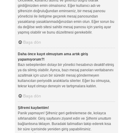
Öncelikle, kullanıcı adınız ve şifrenizi doğru olarak
girdiğinizden emin olmalısınız. Eğer kullanıcı adı ve
şifrenizin doğruluğundan eminseniz, bir mesaj panosu
yöneticisi ile iletişime geçerek mesaj panosundan
yasaklanıp yasaklanmadığınızdan emin olun. Eğer sorun bu
da değilse web sitesi sahibi mesaj panosu için yanlış ayar
yapmış olabilir ve bunu düzeltmesi gerekebilir.
Başa dön
Daha önce kayıt olmuştum ama artık giriş
yapamıyorum?!
Bazı sebeplerden dolayı bir yönetici hesabınızı deaktif etmiş
ya da silmiş olabilir. Ayrıca, bazı mesaj panoları veritabanını
azaltmak için uzun bir süredir mesaj göndermeyen
kullanıcıları periyodik aralıklarla silerler. Eğer bu olmuşsa,
tekrar kayıt olmayı deneyin ve tartışmalara katılın.
Başa dön
Şifremi kaybettim!
Panik yapmayın! Şifreniz geri getirelemese de, kolayca
sıfırlanabilir. Giriş sayfasını ziyaret edin ve
Şifremi unuttum
bağlantısına tıklayın. Buradaki talimatları takip ederek kısa
bir süre içerisinde yeniden giriş yapabilirsiniz.