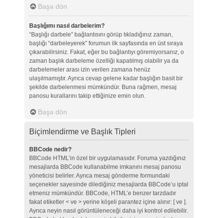
Başa dön
Başlığımı nasıl darbelerim?
“Başlığı darbele” bağlantısını görüp tıkladığınız zaman,
başlığı “darbeleyerek” forumun ilk sayfasında en üst sıraya
çıkarabilirsiniz. Fakat, eğer bu bağlantıyı göremiyorsanız, o
zaman başlık darbeleme özelliği kapatılmış olabilir ya da
darbelemeler arası izin verilen zamana henüz
ulaşılmamıştır. Ayrıca cevap gelene kadar başlığın basit bir
şekilde darbelenmesi mümkündür. Buna rağmen, mesaj
panosu kurallarını takip ettiğinize emin olun.
Başa dön
Biçimlendirme ve Başlık Tipleri
BBCode nedir?
BBCode HTML’in özel bir uygulamasıdır. Foruma yazdığınız
mesajlarda BBCode kullanabilme imkanını mesaj panosu
yöneticisi belirler. Ayrıca mesaj gönderme formundaki
seçenekler sayesinde dilediğiniz mesajlarda BBCode’u iptal
etmeniz mümkündür. BBCode, HTML’e benzer tarzdadır
fakat etiketler < ve > yerine köşeli parantez içine alınır: [ ve ].
Ayrıca neyin nasıl görüntüleneceği daha iyi kontrol edilebilir.