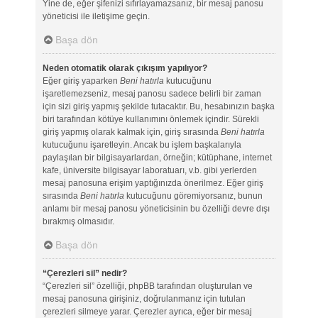
Yine de, eğer şifenizi sıfırlayamazsanız, bir mesaj panosu
yöneticisi ile iletişime geçin.
Başa dön
Neden otomatik olarak çıkışım yapılıyor?
Eğer giriş yaparken
Beni hatırla
kutucuğunu
işaretlemezseniz, mesaj panosu sadece belirli bir zaman
için sizi giriş yapmış şekilde tutacaktır. Bu, hesabınızın başka
biri tarafından kötüye kullanımını önlemek içindir. Sürekli
giriş yapmış olarak kalmak için, giriş sırasında
Beni hatırla
kutucuğunu işaretleyin. Ancak bu işlem başkalarıyla
paylaşılan bir bilgisayarlardan, örneğin; kütüphane, internet
kafe, üniversite bilgisayar laboratuarı, v.b. gibi yerlerden
mesaj panosuna erişim yaptığınızda önerilmez. Eğer giriş
sırasında
Beni hatırla
kutucuğunu göremiyorsanız, bunun
anlamı bir mesaj panosu yöneticisinin bu özelliği devre dışı
bırakmış olmasıdır.
Başa dön
“Çerezleri sil” nedir?
“Çerezleri sil” özelliği, phpBB tarafından oluşturulan ve
mesaj panosuna girişiniz, doğrulanmanız için tutulan
çerezleri silmeye yarar. Çerezler ayrıca, eğer bir mesaj