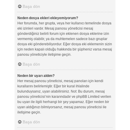
Başa dön
Neden dosya ekleri ekleyemiyorum?
Her forumda, her grupta, veya her kullanıcı temelinde dosya
eki izinleri vardır. Mesaj panosu yöneticisi mesaj
gönderdiğiniz belirli forum için eklenen dosya eklerine izin
vermemiş olabilir, ya da muhtemelen sadece bazı gruplar
dosya eki gönderebiliyordur. Eğer dosya eki eklemenin sizin
için neden kapalı olduğu hakkında bir şüpheniz varsa mesaj
panosu yöneticiyle iletişime geçin.
Başa dön
Neden bir uyarı aldım?
Her mesaj panosu yöneticisi, mesaj panoları için kendi
kurallarını belirlemiştir. Eğer bir kural ihlalinde
bulunduysanız, uyarı alabilirsiniz. Not: Bu durum, mesaj
panosu yöneticisi’nin kararındadır ve phpBB Limited verilen
bu uyarı ile ilgili herhangi bir şey yapamaz. Eğer neden bir
uyarı aldığınızı bilmiyorsanız, mesaj panosu yöneticisi ile
iletişime geçin.
Başa dön