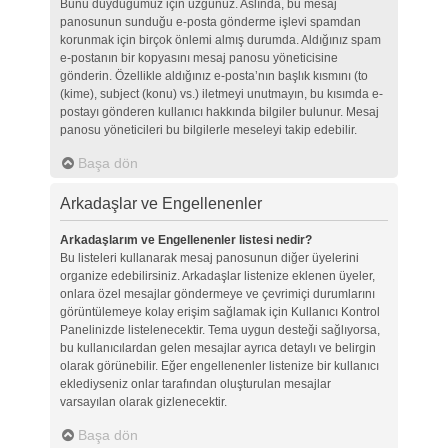
Bunu duyduğumuz için üzgünüz. Aslında, bu mesaj
panosunun sunduğu e-posta gönderme işlevi spamdan
korunmak için birçok önlemi almış durumda. Aldığınız spam
e-postanın bir kopyasını mesaj panosu yöneticisine
gönderin. Özellikle aldığınız e-posta’nın başlık kısmını (to
(kime), subject (konu) vs.) iletmeyi unutmayın, bu kısımda e-
postayı gönderen kullanıcı hakkında bilgiler bulunur. Mesaj
panosu yöneticileri bu bilgilerle meseleyi takip edebilir.
Başa dön
Arkadaşlar ve Engellenenler
Arkadaşlarım ve Engellenenler listesi nedir?
Bu listeleri kullanarak mesaj panosunun diğer üyelerini
organize edebilirsiniz. Arkadaşlar listenize eklenen üyeler,
onlara özel mesajlar göndermeye ve çevrimiçi durumlarını
görüntülemeye kolay erişim sağlamak için Kullanıcı Kontrol
Panelinizde listelenecektir. Tema uygun desteği sağlıyorsa,
bu kullanıcılardan gelen mesajlar ayrıca detaylı ve belirgin
olarak görünebilir. Eğer engellenenler listenize bir kullanıcı
eklediyseniz onlar tarafından oluşturulan mesajlar
varsayılan olarak gizlenecektir.
Başa dön