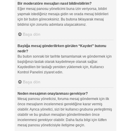
Bir moderatöre mesajları nasıl bildirebilirim?
Eğer mesaj panosu yöneticimi buna izin veriyorsa, bildiri
yapmak istediğiniz mesaja gidin ve orada mesaj bildirileri
için bir buton göreceksiniz. Bu butona tıklayarak mesaj
bildirisi için zorunlu adımlara ulaşacaksınız.
Başa dön
Başlığa mesaj gönderilirken görülen “Kaydet” butonu
nedir?
Bu buton sonraki bir tarihte tamamlamak ve göndermek için
başlığınızı taslak olarak kaydetmeye olanak sağlar.
Kaydedilen bir taslağı yeniden yüklemek için, Kullanıcı
Kontrol Panelini ziyaret edin.
Başa dön
Neden mesajımın onaylanması gerekiyor?
Mesaj panosu yöneticisi, foruma mesaj göndermek için ilk
önce mesajların incelenmesi gerektiğine karar vermiş
olabilir. Ayrıca yönetici, sizi bir kullanıcı grubuna yerleştirmiş
olabilir ve bu grubun mesajları gönderilmeden önce
incelenmesi gerekiyor olabilir. Daha fazla bilgi için lütfen
mesaj panosu yöneticisiyle iletişime geçin.