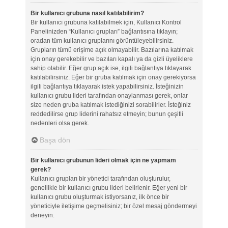
Bir kullanıcı grubuna nasıl katılabilirim?
Bir kullanıcı grubuna katılabilmek için, Kullanıcı Kontrol
Panelinizden “Kullanıcı grupları” bağlantısına tıklayın;
oradan tüm kullanıcı gruplarını görüntüleyebilirsiniz.
Grupların tümü erişime açık olmayabilir. Bazılarına katılmak
için onay gerekebilir ve bazıları kapalı ya da gizli üyeliklere
sahip olabilir. Eğer grup açık ise, ilgili bağlantıya tıklayarak
katılabilirsiniz. Eğer bir gruba katılmak için onay gerekiyorsa
ilgili bağlantıya tıklayarak istek yapabilirsiniz. İsteğinizin
kullanıcı grubu lideri tarafından onaylanması gerek, onlar
size neden gruba katılmak istediğinizi sorabilirler. İsteğiniz
reddedilirse grup liderini rahatsız etmeyin; bunun çeşitli
nedenleri olsa gerek.
Başa dön
Bir kullanıcı grubunun lideri olmak için ne yapmam
gerek?
Kullanıcı grupları bir yönetici tarafından oluşturulur,
genellikle bir kullanıcı grubu lideri belirlenir. Eğer yeni bir
kullanıcı grubu oluşturmak istiyorsanız, ilk önce bir
yöneticiyle iletişime geçmelisiniz; bir özel mesaj göndermeyi
deneyin.