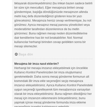
tıklayarak düzenleyebilirsiniz (bu imkan bazen sadece belirli
bir süre için mevcuttur). Eğer mesajınıza birileri cevap
göndermişse, başlığa döndüğünüzde mesajınızın altında
metni kaç defa düzenlediğinizi gösteren kısa bir yazı
göreceksiniz. Mesajınıza henüz cevap verilmemişse, bu not
görülmez. Ayrıca mesajınız mesaj panosu yöneticileri veya
moderatörler tarafından düzenlenince de bu metin
görünmez. Buna rağmen mesajı neden düzenlediklerine
dair kendilerine has bir not bırakabilirler. Not: Normal
kullanıcılar herhangi birinden cevap geldikten sonra bir
mesajı silemezler.
Başa dön
Mesajıma bir imza nasıl eklerim?
Herhangi bir mesaja imzanızı ekleyebilmek için öncelikle
Kullanıcı Kontrol Panelinizden bir imza oluşturmanız
gerekmektedir. Daha sonra mesaj gönderme formunun alt
kısmındaki
Bir imza ekle
seçeneğini seçip mesajınıza
imzanızı ekleyebilirsiniz. Ayrıca Kullanıcı Kontrol Panelindeki
uygun seçeneği işaretleyerek tüm mesajlarınıza varsayılan
olarak bir imza ekleyebilirsiniz. Buna rağmen dilediğiniz her
mesaj için imzanızın eklenmesini önleyebilirsiniz, bunu
yapmak içinse mesaj gönderme formunda imza ekleme
seçeneğinin işaretini kaldırmanız yeterlidir.