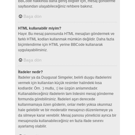
BBCode hakkında daha geniş bilgiler için, mesaj gönderme
sayfasından ulaşabileceğiniz rehbere bakınız.
Başa dön
HTML kullanabilir miyim?
Hayır. Bu mesaj panosunda HTML mesajları göndermek ve
farklı HTML kodları kullanmak mümkün değildir. Daha fazla
biçimlendirme için HTML yerine BBCode kullanarak
uygulayabilirsiniz.
Başa dön
İfadeler nedir?
İfadeler ya da Duygusal Simgeler, belirli duygu ifadelerini
vermek için kullanılan küçük resimler halindeki kısa
kodlardır. Örn. :) mutlu, :( ise üzgün anlamındadır.
Kullanabileceğiniz ifadelerin tam listesini mesaj gönderme
formunda görebilirsiniz. İfadeleri aşırı derecede
kullanmamaya özen gösterin, onlar metin yoksa okunmaz
hale gelebilir ve bir moderatör mesajınızı düzenlemeye ya
da silmeye karar verebilir. Mesaj panosu yöneticisi ayrıca bir
mesajınızda kullanabileceğiniz en fazla ifade sınırını
ayarlamış olabilir.