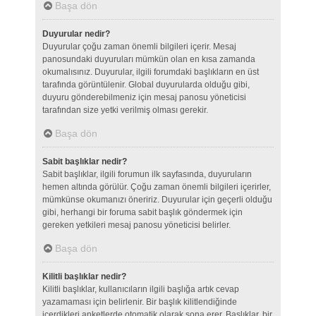
Başa dön
Duyurular nedir?
Duyurular çoğu zaman önemli bilgileri içerir. Mesaj
panosundaki duyuruları mümkün olan en kısa zamanda
okumalısınız. Duyurular, ilgili forumdaki başlıkların en üst
tarafında görüntülenir. Global duyurularda olduğu gibi,
duyuru gönderebilmeniz için mesaj panosu yöneticisi
tarafından size yetki verilmiş olması gerekir.
Başa dön
Sabit başlıklar nedir?
Sabit başlıklar, ilgili forumun ilk sayfasında, duyuruların
hemen altında görülür. Çoğu zaman önemli bilgileri içerirler,
mümkünse okumanızı öneririz. Duyurular için geçerli olduğu
gibi, herhangi bir foruma sabit başlık göndermek için
gereken yetkileri mesaj panosu yöneticisi belirler.
Başa dön
Kilitli başlıklar nedir?
Kilitli başlıklar, kullanıcıların ilgili başlığa artık cevap
yazamaması için belirlenir. Bir başlık kilitlendiğinde
içerdikleri anketlerde otomatik olarak sona erer. Başlıklar, bir