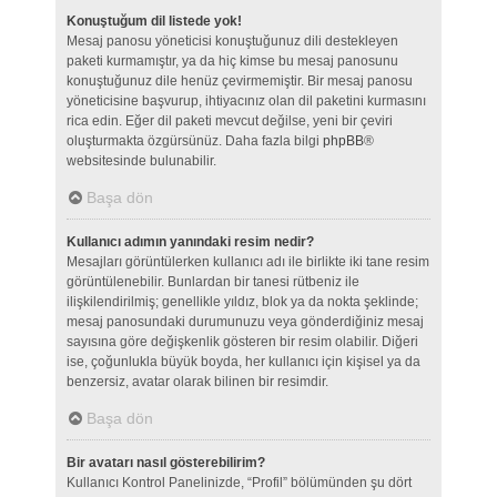
Konuştuğum dil listede yok!
Mesaj panosu yöneticisi konuştuğunuz dili destekleyen
paketi kurmamıştır, ya da hiç kimse bu mesaj panosunu
konuştuğunuz dile henüz çevirmemiştir. Bir mesaj panosu
yöneticisine başvurup, ihtiyacınız olan dil paketini kurmasını
rica edin. Eğer dil paketi mevcut değilse, yeni bir çeviri
oluşturmakta özgürsünüz. Daha fazla bilgi
phpBB
®
websitesinde bulunabilir.
Başa dön
Kullanıcı adımın yanındaki resim nedir?
Mesajları görüntülerken kullanıcı adı ile birlikte iki tane resim
görüntülenebilir. Bunlardan bir tanesi rütbeniz ile
ilişkilendirilmiş; genellikle yıldız, blok ya da nokta şeklinde;
mesaj panosundaki durumunuzu veya gönderdiğiniz mesaj
sayısına göre değişkenlik gösteren bir resim olabilir. Diğeri
ise, çoğunlukla büyük boyda, her kullanıcı için kişisel ya da
benzersiz, avatar olarak bilinen bir resimdir.
Başa dön
Bir avatarı nasıl gösterebilirim?
Kullanıcı Kontrol Panelinizde, “Profil” bölümünden şu dört