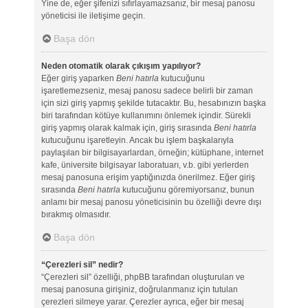
Yine de, eğer şifenizi sıfırlayamazsanız, bir mesaj panosu
yöneticisi ile iletişime geçin.
Başa dön
Neden otomatik olarak çıkışım yapılıyor?
Eğer giriş yaparken
Beni hatırla
kutucuğunu
işaretlemezseniz, mesaj panosu sadece belirli bir zaman
için sizi giriş yapmış şekilde tutacaktır. Bu, hesabınızın başka
biri tarafından kötüye kullanımını önlemek içindir. Sürekli
giriş yapmış olarak kalmak için, giriş sırasında
Beni hatırla
kutucuğunu işaretleyin. Ancak bu işlem başkalarıyla
paylaşılan bir bilgisayarlardan, örneğin; kütüphane, internet
kafe, üniversite bilgisayar laboratuarı, v.b. gibi yerlerden
mesaj panosuna erişim yaptığınızda önerilmez. Eğer giriş
sırasında
Beni hatırla
kutucuğunu göremiyorsanız, bunun
anlamı bir mesaj panosu yöneticisinin bu özelliği devre dışı
bırakmış olmasıdır.
Başa dön
“Çerezleri sil” nedir?
“Çerezleri sil” özelliği, phpBB tarafından oluşturulan ve
mesaj panosuna girişiniz, doğrulanmanız için tutulan
çerezleri silmeye yarar. Çerezler ayrıca, eğer bir mesaj