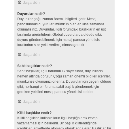
Başa dön
Duyurular nedir?
Duyurular çoğu zaman önemli bilgileri içerir. Mesaj
panosundaki duyuruları mümkün olan en kısa zamanda
okumalısınız. Duyurular, ilgili forumdaki başlıkların en üst
tarafında görüntülenir. Global duyurularda olduğu gibi,
duyuru gönderebilmeniz için mesaj panosu yöneticisi
tarafından size yetki verilmiş olması gerekir.
Başa dön
Sabit başlıklar nedir?
Sabit başlıklar, ilgili forumun ilk sayfasında, duyuruların
hemen altında görülür. Çoğu zaman önemli bilgileri içerirler,
mümkünse okumanızı öneririz. Duyurular için geçerli olduğu
gibi, herhangi bir foruma sabit başlık göndermek için
gereken yetkileri mesaj panosu yöneticisi belirler.
Başa dön
Kilitli başlıklar nedir?
Kilitli başlıklar, kullanıcıların ilgili başlığa artık cevap
yazamaması için belirlenir. Bir başlık kilitlendiğinde
içerdikleri anketlerde otomatik olarak sona erer. Başlıklar, bir