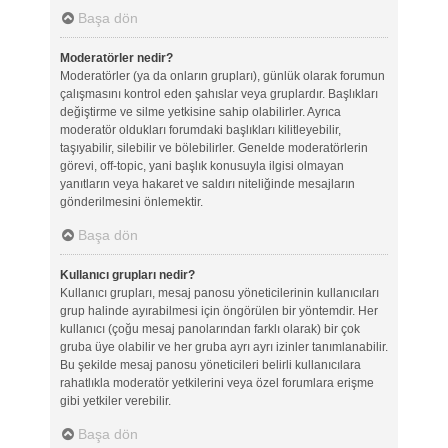
Başa dön
Moderatörler nedir?
Moderatörler (ya da onların grupları), günlük olarak forumun
çalışmasını kontrol eden şahıslar veya gruplardır. Başlıkları
değiştirme ve silme yetkisine sahip olabilirler. Ayrıca
moderatör oldukları forumdaki başlıkları kilitleyebilir,
taşıyabilir, silebilir ve bölebilirler. Genelde moderatörlerin
görevi, off-topic, yani başlık konusuyla ilgisi olmayan
yanıtların veya hakaret ve saldırı niteliğinde mesajların
gönderilmesini önlemektir.
Başa dön
Kullanıcı grupları nedir?
Kullanıcı grupları, mesaj panosu yöneticilerinin kullanıcıları
grup halinde ayırabilmesi için öngörülen bir yöntemdir. Her
kullanıcı (çoğu mesaj panolarından farklı olarak) bir çok
gruba üye olabilir ve her gruba ayrı ayrı izinler tanımlanabilir.
Bu şekilde mesaj panosu yöneticileri belirli kullanıcılara
rahatlıkla moderatör yetkilerini veya özel forumlara erişme
gibi yetkiler verebilir.
Başa dön