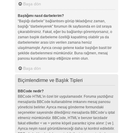
Başa dön
Başlığımı nasıl darbelerim?
“Başlığı darbele” bağlantısını görüp tıkladığınız zaman,
başlığı “darbeleyerek” forumun ilk sayfasında en üst sıraya
çıkarabilirsiniz. Fakat, eğer bu bağlantıyı göremiyorsanız, o
zaman başlık darbeleme özelliği kapatılmış olabilir ya da
darbelemeler arası izin verilen zamana henüz
ulaşılmamıştır. Ayrıca cevap gelene kadar başlığın basit bir
şekilde darbelenmesi mümkündür. Buna rağmen, mesaj
panosu kurallarını takip ettiğinize emin olun.
Başa dön
Biçimlendirme ve Başlık Tipleri
BBCode nedir?
BBCode HTML’in özel bir uygulamasıdır. Foruma yazdığınız
mesajlarda BBCode kullanabilme imkanını mesaj panosu
yöneticisi belirler. Ayrıca mesaj gönderme formundaki
seçenekler sayesinde dilediğiniz mesajlarda BBCode’u iptal
etmeniz mümkündür. BBCode, HTML’e benzer tarzdadır
fakat etiketler < ve > yerine köşeli parantez içine alınır: [ ve ].
Ayrıca neyin nasıl görüntüleneceği daha iyi kontrol edilebilir.