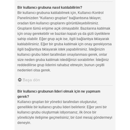
Bir kullanıcı grubuna nasıl katılabilirim?
Bir kullanıcı grubuna katılabilmek için, Kullanıcı Kontrol
Panelinizden “Kullanıcı grupları” bağlantısına tıklayın;
oradan tüm kullanıcı gruplarını görüntüleyebilirsiniz.
Grupların tümü erişime açık olmayabilir. Bazılarına katılmak
için onay gerekebilir ve bazıları kapalı ya da gizli üyeliklere
sahip olabilir. Eğer grup açık ise, ilgili bağlantıya tıklayarak
katılabilirsiniz. Eğer bir gruba katılmak için onay gerekiyorsa
ilgili bağlantıya tıklayarak istek yapabilirsiniz. İsteğinizin
kullanıcı grubu lideri tarafından onaylanması gerek, onlar
size neden gruba katılmak istediğinizi sorabilirler. İsteğiniz
reddedilirse grup liderini rahatsız etmeyin; bunun çeşitli
nedenleri olsa gerek.
Başa dön
Bir kullanıcı grubunun lideri olmak için ne yapmam
gerek?
Kullanıcı grupları bir yönetici tarafından oluşturulur,
genellikle bir kullanıcı grubu lideri belirlenir. Eğer yeni bir
kullanıcı grubu oluşturmak istiyorsanız, ilk önce bir
yöneticiyle iletişime geçmelisiniz; bir özel mesaj göndermeyi
deneyin.