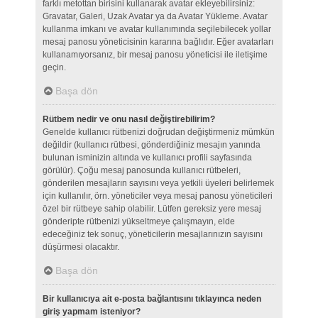
farklı metottan birisini kullanarak avatar ekleyebilirsiniz:
Gravatar, Galeri, Uzak Avatar ya da Avatar Yükleme. Avatar
kullanma imkanı ve avatar kullanımında seçilebilecek yollar
mesaj panosu yöneticisinin kararına bağlıdır. Eğer avatarları
kullanamıyorsanız, bir mesaj panosu yöneticisi ile iletişime
geçin.
Başa dön
Rütbem nedir ve onu nasıl değiştirebilirim?
Genelde kullanıcı rütbenizi doğrudan değiştirmeniz mümkün
değildir (kullanıcı rütbesi, gönderdiğiniz mesajın yanında
bulunan isminizin altında ve kullanıcı profili sayfasında
görülür). Çoğu mesaj panosunda kullanıcı rütbeleri,
gönderilen mesajların sayısını veya yetkili üyeleri belirlemek
için kullanılır, örn. yöneticiler veya mesaj panosu yöneticileri
özel bir rütbeye sahip olabilir. Lütfen gereksiz yere mesaj
gönderipte rütbenizi yükseltmeye çalışmayın, elde
edeceğiniz tek sonuç, yöneticilerin mesajlarınızın sayısını
düşürmesi olacaktır.
Başa dön
Bir kullanıcıya ait e-posta bağlantısını tıklayınca neden
giriş yapmam isteniyor?