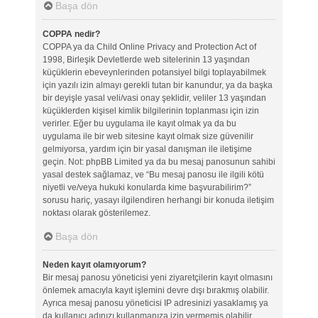
Başa dön
COPPA nedir?
COPPA ya da Child Online Privacy and Protection Act of
1998, Birleşik Devletlerde web sitelerinin 13 yaşından
küçüklerin ebeveynlerinden potansiyel bilgi toplayabilmek
için yazılı izin almayı gerekli tutan bir kanundur, ya da başka
bir deyişle yasal veli/vasi onay şeklidir, veliler 13 yaşından
küçüklerden kişisel kimlik bilgilerinin toplanması için izin
verirler. Eğer bu uygulama ile kayıt olmak ya da bu
uygulama ile bir web sitesine kayıt olmak size güvenilir
gelmiyorsa, yardım için bir yasal danışman ile iletişime
geçin. Not: phpBB Limited ya da bu mesaj panosunun sahibi
yasal destek sağlamaz, ve “Bu mesaj panosu ile ilgili kötü
niyetli ve/veya hukuki konularda kime başvurabilirim?”
sorusu hariç, yasayı ilgilendiren herhangi bir konuda iletişim
noktası olarak gösterilemez.
Başa dön
Neden kayıt olamıyorum?
Bir mesaj panosu yöneticisi yeni ziyaretçilerin kayıt olmasını
önlemek amacıyla kayıt işlemini devre dışı bırakmış olabilir.
Ayrıca mesaj panosu yöneticisi IP adresinizi yasaklamış ya
da kullanıcı adınızı kullanmanıza izin vermemiş olabilir.