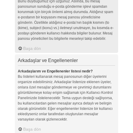
Bunu duyduğumuz için üzgünüz. Aslında, bu mesaj
panosunun sunduğu e-posta gönderme işlevi spamdan
korunmak için birçok önlemi almış durumda. Aldığınız spam
e-postanın bir kopyasını mesaj panosu yöneticisine
gönderin. Özellikle aldığınız e-posta’nın başlık kısmını (to
(kime), subject (konu) vs.) iletmeyi unutmayın, bu kısımda e-
postayı gönderen kullanıcı hakkında bilgiler bulunur. Mesaj
panosu yöneticileri bu bilgilerle meseleyi takip edebilir.
Başa dön
Arkadaşlar ve Engellenenler
Arkadaşlarım ve Engellenenler listesi nedir?
Bu listeleri kullanarak mesaj panosunun diğer üyelerini
organize edebilirsiniz. Arkadaşlar listenize eklenen üyeler,
onlara özel mesajlar göndermeye ve çevrimiçi durumlarını
görüntülemeye kolay erişim sağlamak için Kullanıcı Kontrol
Panelinizde listelenecektir. Tema uygun desteği sağlıyorsa,
bu kullanıcılardan gelen mesajlar ayrıca detaylı ve belirgin
olarak görünebilir. Eğer engellenenler listenize bir kullanıcı
eklediyseniz onlar tarafından oluşturulan mesajlar
varsayılan olarak gizlenecektir.
Başa dön