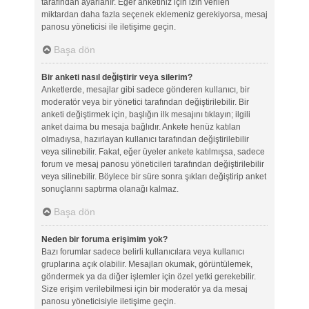
tarafından ayarlanır. Eğer anketiniz için izin verilen
miktardan daha fazla seçenek eklemeniz gerekiyorsa, mesaj
panosu yöneticisi ile iletişime geçin.
Başa dön
Bir anketi nasıl değiştirir veya silerim?
Anketlerde, mesajlar gibi sadece gönderen kullanıcı, bir
moderatör veya bir yönetici tarafından değiştirilebilir. Bir
anketi değiştirmek için, başlığın ilk mesajını tıklayın; ilgili
anket daima bu mesaja bağlıdır. Ankete henüz katılan
olmadıysa, hazırlayan kullanıcı tarafından değiştirilebilir
veya silinebilir. Fakat, eğer üyeler ankete katılmışsa, sadece
forum ve mesaj panosu yöneticileri tarafından değiştirilebilir
veya silinebilir. Böylece bir süre sonra şıkları değiştirip anket
sonuçlarını saptırma olanağı kalmaz.
Başa dön
Neden bir foruma erişimim yok?
Bazı forumlar sadece belirli kullanıcılara veya kullanıcı
gruplarına açık olabilir. Mesajları okumak, görüntülemek,
göndermek ya da diğer işlemler için özel yetki gerekebilir.
Size erişim verilebilmesi için bir moderatör ya da mesaj
panosu yöneticisiyle iletişime geçin.