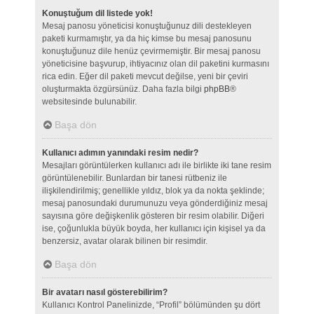
Konuştuğum dil listede yok!
Mesaj panosu yöneticisi konuştuğunuz dili destekleyen
paketi kurmamıştır, ya da hiç kimse bu mesaj panosunu
konuştuğunuz dile henüz çevirmemiştir. Bir mesaj panosu
yöneticisine başvurup, ihtiyacınız olan dil paketini kurmasını
rica edin. Eğer dil paketi mevcut değilse, yeni bir çeviri
oluşturmakta özgürsünüz. Daha fazla bilgi
phpBB
®
websitesinde bulunabilir.
Başa dön
Kullanıcı adımın yanındaki resim nedir?
Mesajları görüntülerken kullanıcı adı ile birlikte iki tane resim
görüntülenebilir. Bunlardan bir tanesi rütbeniz ile
ilişkilendirilmiş; genellikle yıldız, blok ya da nokta şeklinde;
mesaj panosundaki durumunuzu veya gönderdiğiniz mesaj
sayısına göre değişkenlik gösteren bir resim olabilir. Diğeri
ise, çoğunlukla büyük boyda, her kullanıcı için kişisel ya da
benzersiz, avatar olarak bilinen bir resimdir.
Başa dön
Bir avatarı nasıl gösterebilirim?
Kullanıcı Kontrol Panelinizde, “Profil” bölümünden şu dört