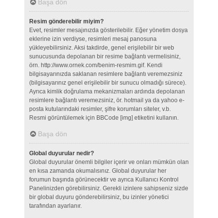
Başa dön
Resim gönderebilir miyim?
Evet, resimler mesajınızda gösterilebilir. Eğer yönetim dosya
eklerine izin verdiyse, resimleri mesaj panosuna
yükleyebilirsiniz. Aksi takdirde, genel erişilebilir bir web
sunucusunda depolanan bir resime bağlantı vermelisiniz,
örn. http://www.ornek.com/benim-resmim.gif. Kendi
bilgisayarınızda saklanan resimlere bağlantı veremezsiniz
(bilgisayarınız genel erişilebilir bir sunucu olmadığı sürece).
Ayrıca kimlik doğrulama mekanizmaları ardında depolanan
resimlere bağlantı veremezsiniz, ör. hotmail ya da yahoo e-
posta kutularındaki resimler, şifre korumları siteler, v.b.
Resmi görüntülemek için BBCode [img] etiketini kullanın.
Başa dön
Global duyurular nedir?
Global duyurular önemli bilgiler içerir ve onları mümkün olan
en kısa zamanda okumalısınız. Global duyurular her
forumun başında görünecektir ve ayrıca Kullanıcı Kontrol
Panelinizden görebilirsiniz. Gerekli izinlere sahipseniz sizde
bir global duyuru gönderebilirsiniz, bu izinler yönetici
tarafından ayarlanır.