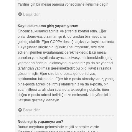
Yardım için bir mesaj panosu yöneticisiyle iletişime geçin.
Başa dön
Kayıt oldum ama giriş yapamıyorum!
Öncelikle, kullanıcı adınızı ve şifrenizi kontrol edin. Eğer
onlar doğruysa, o zaman şu iki durumdan biri meydana
gelmiş olabilir. Eğer COPPA desteği açıksa ve kayıt sırasında
13 yaşından küçük olduğunuzu belirttiyseniz, size tarif
edilen işlemleri uygulamanız gerekmektedir. Bazı mesaj
panoları yeni kayıtlarda ayrıca aktivasyon istemektedir, giriş
yapmadan önce bu aktivasyonun kendiniz ya da bir yönetici
tarafından yapılması gerekmektedir; bu bilgi kayıt sırasında
gösterilmiştir. Eğer size bir e-posta gönderildiyse,
açıklamaları takip edin. Eğer bir e-posta almadıysanız, yanlış
bir e-posta adresi belirtmiş olabilirsiniz ya da e-posta, bir
spam filtresi tarafından spam olarak seçilmiş olabilir. Eğer
doğru e-posta adresi belirttiğinize eminseniz, bir yönetici ile
iletişime geçmeyi deneyin.
Başa dön
Neden giriş yapamıyorum?
Bunun meydana gelmesinde çeşitli sebepler vardır.