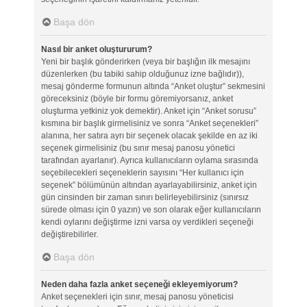
Başa dön
Nasıl bir anket oluştururum?
Yeni bir başlık gönderirken (veya bir başlığın ilk mesajını
düzenlerken (bu tabiki sahip olduğunuz izne bağlıdır)),
mesaj gönderme formunun altında “Anket oluştur” sekmesini
göreceksiniz (böyle bir formu göremiyorsanız, anket
oluşturma yetkiniz yok demektir). Anket için “Anket sorusu”
kısmına bir başlık girmelisiniz ve sonra “Anket seçenekleri”
alanına, her satıra ayrı bir seçenek olacak şekilde en az iki
seçenek girmelisiniz (bu sınır mesaj panosu yönetici
tarafından ayarlanır). Ayrıca kullanıcıların oylama sırasında
seçebilecekleri seçeneklerin sayısını “Her kullanıcı için
seçenek” bölümünün altından ayarlayabilirsiniz, anket için
gün cinsinden bir zaman sınırı belirleyebilirsiniz (sınırsız
sürede olması için 0 yazın) ve son olarak eğer kullanıcıların
kendi oylarını değiştirme izni varsa oy verdikleri seçeneği
değiştirebilirler.
Başa dön
Neden daha fazla anket seçeneği ekleyemiyorum?
Anket seçenekleri için sınır, mesaj panosu yöneticisi