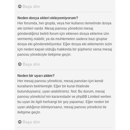
Başa dön
Neden dosya ekleri ekleyemiyorum?
Her forumda, her grupta, veya her kullanıcı temelinde dosya
eki izinleri vardır. Mesaj panosu yöneticisi mesaj
gönderdiğiniz belirli forum için eklenen dosya eklerine izin
vermemiş olabilir, ya da muhtemelen sadece bazı gruplar
dosya eki gönderebiliyordur. Eğer dosya eki eklemenin sizin
için neden kapalı olduğu hakkında bir şüpheniz varsa mesaj
panosu yöneticiyle iletişime geçin.
Başa dön
Neden bir uyarı aldım?
Her mesaj panosu yöneticisi, mesaj panoları için kendi
kurallarını belirlemiştir. Eğer bir kural ihlalinde
bulunduysanız, uyarı alabilirsiniz. Not: Bu durum, mesaj
panosu yöneticisi’nin kararındadır ve phpBB Limited verilen
bu uyarı ile ilgili herhangi bir şey yapamaz. Eğer neden bir
uyarı aldığınızı bilmiyorsanız, mesaj panosu yöneticisi ile
iletişime geçin.
Başa dön