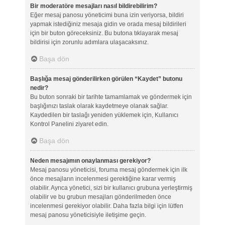
Bir moderatöre mesajları nasıl bildirebilirim?
Eğer mesaj panosu yöneticimi buna izin veriyorsa, bildiri
yapmak istediğiniz mesaja gidin ve orada mesaj bildirileri
için bir buton göreceksiniz. Bu butona tıklayarak mesaj
bildirisi için zorunlu adımlara ulaşacaksınız.
Başa dön
Başlığa mesaj gönderilirken görülen “Kaydet” butonu
nedir?
Bu buton sonraki bir tarihte tamamlamak ve göndermek için
başlığınızı taslak olarak kaydetmeye olanak sağlar.
Kaydedilen bir taslağı yeniden yüklemek için, Kullanıcı
Kontrol Panelini ziyaret edin.
Başa dön
Neden mesajımın onaylanması gerekiyor?
Mesaj panosu yöneticisi, foruma mesaj göndermek için ilk
önce mesajların incelenmesi gerektiğine karar vermiş
olabilir. Ayrıca yönetici, sizi bir kullanıcı grubuna yerleştirmiş
olabilir ve bu grubun mesajları gönderilmeden önce
incelenmesi gerekiyor olabilir. Daha fazla bilgi için lütfen
mesaj panosu yöneticisiyle iletişime geçin.