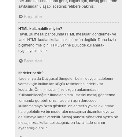
BBCode hakkında daha geniş bilgiler için, mesaj gönderme
sayfasından ulaşabileceğiniz rehbere bakınız.
Başa dön
HTML kullanabilir miyim?
Hayır. Bu mesaj panosunda HTML mesajları göndermek ve
farklı HTML kodları kullanmak mümkün değildir. Daha fazla
biçimlendirme için HTML yerine BBCode kullanarak
uygulayabilirsiniz.
Başa dön
İfadeler nedir?
İfadeler ya da Duygusal Simgeler, belirli duygu ifadelerini
vermek için kullanılan küçük resimler halindeki kısa
kodlardır. Örn. :) mutlu, :( ise üzgün anlamındadır.
Kullanabileceğiniz ifadelerin tam listesini mesaj gönderme
formunda görebilirsiniz. İfadeleri aşırı derecede
kullanmamaya özen gösterin, onlar metin yoksa okunmaz
hale gelebilir ve bir moderatör mesajınızı düzenlemeye ya
da silmeye karar verebilir. Mesaj panosu yöneticisi ayrıca bir
mesajınızda kullanabileceğiniz en fazla ifade sınırını
ayarlamış olabilir.