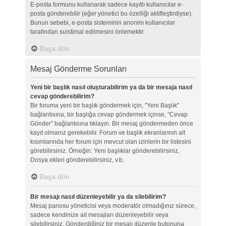
E-posta formunu kullanarak sadece kayıtlı kullanıcılar e-
posta gönderebilir (eğer yönetici bu özelliği aktifleştirdiyse).
Bunun sebebi, e-posta sisteminin anonim kullanıcılar
tarafından suistimal edilmesini önlemektir.
Başa dön
Mesaj Gönderme Sorunları
Yeni bir başlık nasıl oluşturabilirim ya da bir mesaja nasıl
cevap gönderebilirim?
Bir foruma yeni bir başlık göndermek için, "Yeni Başlık"
bağlantısına, bir başlığa cevap göndermek içinse, "Cevap
Gönder" bağlantısına tıklayın. Bir mesaj göndermeden önce
kayıt olmanız gerekebilir. Forum ve başlık ekranlarının alt
kısımlarında her forum için mevcut olan izinlerin bir listesini
görebilirsiniz. Örneğin: Yeni başlıklar gönderebilirsiniz,
Dosya ekleri gönderebilirsiniz, v.b.
Başa dön
Bir mesajı nasıl düzenleyebilir ya da silebilirim?
Mesaj panosu yöneticisi veya moderatör olmadığınız sürece,
sadece kendinize ait mesajları düzenleyebilir veya
silebilirsiniz. Gönderdiğiniz bir mesajı düzenle butonuna