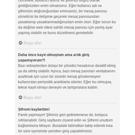
Öncelikle, kullanıcı adınız ve şifrenizi doğru olarak
girdiğinizden emin olmalısınız. Eğer kullanıcı adı ve
şifrenizin doğruluğundan eminseniz, bir mesaj panosu
yöneticisi ile iletişime geçerek mesaj panosundan
yasaklanıp yasaklanmadığınızdan emin olun. Eğer sorun bu
da değilse web sitesi sahibi mesaj panosu için yanlış ayar
yapmış olabilir ve bunu düzeltmesi gerekebilir.
Başa dön
Daha önce kayıt olmuştum ama artık giriş
yapamıyorum?!
Bazı sebeplerden dolayı bir yönetici hesabınızı deaktif etmiş
ya da silmiş olabilir. Ayrıca, bazı mesaj panoları veritabanını
azaltmak için uzun bir süredir mesaj göndermeyen
kullanıcıları periyodik aralıklarla silerler. Eğer bu olmuşsa,
tekrar kayıt olmayı deneyin ve tartışmalara katılın.
Başa dön
Şifremi kaybettim!
Panik yapmayın! Şifreniz geri getirelemese de, kolayca
sıfırlanabilir. Giriş sayfasını ziyaret edin ve
Şifremi unuttum
bağlantısına tıklayın. Buradaki talimatları takip ederek kısa
bir süre içerisinde yeniden giriş yapabilirsiniz.