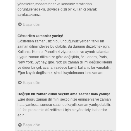
yöneticiler, moderatörler ve kendiniz tarafından
görüntülenecektir. Böylece gizli bir kullanıcı olarak
sayılacaksınız.
Başa dön
Gösterilen zamanlar yanlış!
Gösterilen zaman, sizin bulunduğunuz yerden farklı bir
zaman dilimindeyse bu olabilir. Bu durumu düzeltmek için,
Kullanıcı Kontrol Panelinizi ziyaret edin ve ayrıntılı alandan
uygun zaman diliminize göre değiştirin, ör. Londra, Paris,
New York, Sydney, gibi. Not: Bu zaman dilimi değişikliklerini
ve diğer bir çok ayarları sadece kayıtlı kullanıcılar yapabilir.
Eğer kayıtlı değilseniz, şimdi kaydolmanın tam zamanı.
Başa dön
Değişik bir zaman dilimi seçtim ama saatler hala yanlış!
Eğer doğru zaman dilimini seçtiğinize eminseniz ve zaman
hala yanlışsa, sunucu saatinde kayıtlı zaman yanlış olabilir.
Lütfen problemin düzeltilmesi için bir yöneticiyi haberdar
edin.
Başa dön