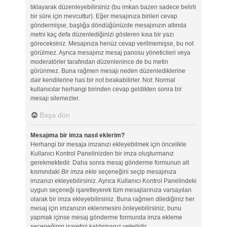
tıklayarak düzenleyebilirsiniz (bu imkan bazen sadece belirli
bir süre için mevcuttur). Eğer mesajınıza birileri cevap
göndermişse, başlığa döndüğünüzde mesajınızın altında
metni kaç defa düzenlediğinizi gösteren kısa bir yazı
göreceksiniz. Mesajınıza henüz cevap verilmemişse, bu not
görülmez. Ayrıca mesajınız mesaj panosu yöneticileri veya
moderatörler tarafından düzenlenince de bu metin
görünmez. Buna rağmen mesajı neden düzenlediklerine
dair kendilerine has bir not bırakabilirler. Not: Normal
kullanıcılar herhangi birinden cevap geldikten sonra bir
mesajı silemezler.
Başa dön
Mesajıma bir imza nasıl eklerim?
Herhangi bir mesaja imzanızı ekleyebilmek için öncelikle
Kullanıcı Kontrol Panelinizden bir imza oluşturmanız
gerekmektedir. Daha sonra mesaj gönderme formunun alt
kısmındaki
Bir imza ekle
seçeneğini seçip mesajınıza
imzanızı ekleyebilirsiniz. Ayrıca Kullanıcı Kontrol Panelindeki
uygun seçeneği işaretleyerek tüm mesajlarınıza varsayılan
olarak bir imza ekleyebilirsiniz. Buna rağmen dilediğiniz her
mesaj için imzanızın eklenmesini önleyebilirsiniz, bunu
yapmak içinse mesaj gönderme formunda imza ekleme
seçeneğinin işaretini kaldırmanız yeterlidir.