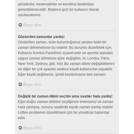
yöneticiler, moderatörler ve kendiniz tarafından
görüntülenecektir. Böylece gizli bir kullanıcı olarak
sayılacaksınız.
Başa dön
Gösterilen zamanlar yanlış!
Gösterilen zaman, sizin bulunduğunuz yerden farklı bir
zaman dilimindeyse bu olabilir. Bu durumu düzeltmek için,
Kullanıcı Kontrol Panelinizi ziyaret edin ve ayrıntılı alandan
uygun zaman diliminize göre değiştirin, ör. Londra, Paris,
New York, Sydney, gibi. Not: Bu zaman dilimi değişikliklerini
ve diğer bir çok ayarları sadece kayıtlı kullanıcılar yapabilir.
Eğer kayıtlı değilseniz, şimdi kaydolmanın tam zamanı.
Başa dön
Değişik bir zaman dilimi seçtim ama saatler hala yanlış!
Eğer doğru zaman dilimini seçtiğinize eminseniz ve zaman
hala yanlışsa, sunucu saatinde kayıtlı zaman yanlış olabilir.
Lütfen problemin düzeltilmesi için bir yöneticiyi haberdar
edin.
Başa dön