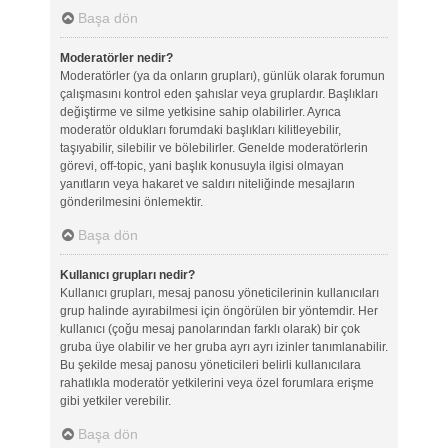
Başa dön
Moderatörler nedir?
Moderatörler (ya da onların grupları), günlük olarak forumun
çalışmasını kontrol eden şahıslar veya gruplardır. Başlıkları
değiştirme ve silme yetkisine sahip olabilirler. Ayrıca
moderatör oldukları forumdaki başlıkları kilitleyebilir,
taşıyabilir, silebilir ve bölebilirler. Genelde moderatörlerin
görevi, off-topic, yani başlık konusuyla ilgisi olmayan
yanıtların veya hakaret ve saldırı niteliğinde mesajların
gönderilmesini önlemektir.
Başa dön
Kullanıcı grupları nedir?
Kullanıcı grupları, mesaj panosu yöneticilerinin kullanıcıları
grup halinde ayırabilmesi için öngörülen bir yöntemdir. Her
kullanıcı (çoğu mesaj panolarından farklı olarak) bir çok
gruba üye olabilir ve her gruba ayrı ayrı izinler tanımlanabilir.
Bu şekilde mesaj panosu yöneticileri belirli kullanıcılara
rahatlıkla moderatör yetkilerini veya özel forumlara erişme
gibi yetkiler verebilir.
Başa dön