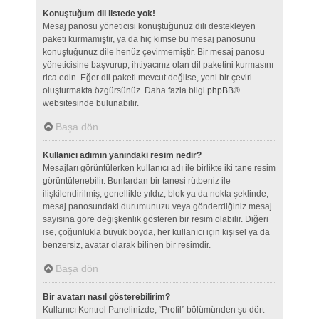
Konuştuğum dil listede yok!
Mesaj panosu yöneticisi konuştuğunuz dili destekleyen
paketi kurmamıştır, ya da hiç kimse bu mesaj panosunu
konuştuğunuz dile henüz çevirmemiştir. Bir mesaj panosu
yöneticisine başvurup, ihtiyacınız olan dil paketini kurmasını
rica edin. Eğer dil paketi mevcut değilse, yeni bir çeviri
oluşturmakta özgürsünüz. Daha fazla bilgi
phpBB
®
websitesinde bulunabilir.
Başa dön
Kullanıcı adımın yanındaki resim nedir?
Mesajları görüntülerken kullanıcı adı ile birlikte iki tane resim
görüntülenebilir. Bunlardan bir tanesi rütbeniz ile
ilişkilendirilmiş; genellikle yıldız, blok ya da nokta şeklinde;
mesaj panosundaki durumunuzu veya gönderdiğiniz mesaj
sayısına göre değişkenlik gösteren bir resim olabilir. Diğeri
ise, çoğunlukla büyük boyda, her kullanıcı için kişisel ya da
benzersiz, avatar olarak bilinen bir resimdir.
Başa dön
Bir avatarı nasıl gösterebilirim?
Kullanıcı Kontrol Panelinizde, “Profil” bölümünden şu dört