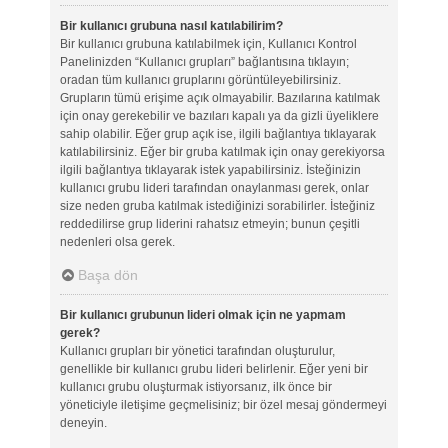
Bir kullanıcı grubuna nasıl katılabilirim?
Bir kullanıcı grubuna katılabilmek için, Kullanıcı Kontrol
Panelinizden “Kullanıcı grupları” bağlantısına tıklayın;
oradan tüm kullanıcı gruplarını görüntüleyebilirsiniz.
Grupların tümü erişime açık olmayabilir. Bazılarına katılmak
için onay gerekebilir ve bazıları kapalı ya da gizli üyeliklere
sahip olabilir. Eğer grup açık ise, ilgili bağlantıya tıklayarak
katılabilirsiniz. Eğer bir gruba katılmak için onay gerekiyorsa
ilgili bağlantıya tıklayarak istek yapabilirsiniz. İsteğinizin
kullanıcı grubu lideri tarafından onaylanması gerek, onlar
size neden gruba katılmak istediğinizi sorabilirler. İsteğiniz
reddedilirse grup liderini rahatsız etmeyin; bunun çeşitli
nedenleri olsa gerek.
Başa dön
Bir kullanıcı grubunun lideri olmak için ne yapmam
gerek?
Kullanıcı grupları bir yönetici tarafından oluşturulur,
genellikle bir kullanıcı grubu lideri belirlenir. Eğer yeni bir
kullanıcı grubu oluşturmak istiyorsanız, ilk önce bir
yöneticiyle iletişime geçmelisiniz; bir özel mesaj göndermeyi
deneyin.