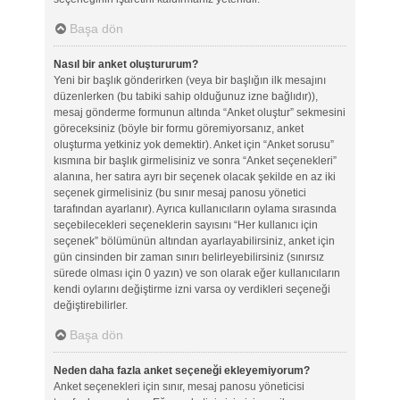
Başa dön
Nasıl bir anket oluştururum?
Yeni bir başlık gönderirken (veya bir başlığın ilk mesajını
düzenlerken (bu tabiki sahip olduğunuz izne bağlıdır)),
mesaj gönderme formunun altında “Anket oluştur” sekmesini
göreceksiniz (böyle bir formu göremiyorsanız, anket
oluşturma yetkiniz yok demektir). Anket için “Anket sorusu”
kısmına bir başlık girmelisiniz ve sonra “Anket seçenekleri”
alanına, her satıra ayrı bir seçenek olacak şekilde en az iki
seçenek girmelisiniz (bu sınır mesaj panosu yönetici
tarafından ayarlanır). Ayrıca kullanıcıların oylama sırasında
seçebilecekleri seçeneklerin sayısını “Her kullanıcı için
seçenek” bölümünün altından ayarlayabilirsiniz, anket için
gün cinsinden bir zaman sınırı belirleyebilirsiniz (sınırsız
sürede olması için 0 yazın) ve son olarak eğer kullanıcıların
kendi oylarını değiştirme izni varsa oy verdikleri seçeneği
değiştirebilirler.
Başa dön
Neden daha fazla anket seçeneği ekleyemiyorum?
Anket seçenekleri için sınır, mesaj panosu yöneticisi