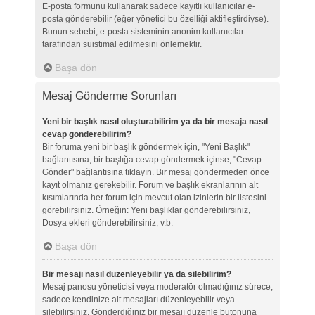
E-posta formunu kullanarak sadece kayıtlı kullanıcılar e-
posta gönderebilir (eğer yönetici bu özelliği aktifleştirdiyse).
Bunun sebebi, e-posta sisteminin anonim kullanıcılar
tarafından suistimal edilmesini önlemektir.
Başa dön
Mesaj Gönderme Sorunları
Yeni bir başlık nasıl oluşturabilirim ya da bir mesaja nasıl
cevap gönderebilirim?
Bir foruma yeni bir başlık göndermek için, "Yeni Başlık"
bağlantısına, bir başlığa cevap göndermek içinse, "Cevap
Gönder" bağlantısına tıklayın. Bir mesaj göndermeden önce
kayıt olmanız gerekebilir. Forum ve başlık ekranlarının alt
kısımlarında her forum için mevcut olan izinlerin bir listesini
görebilirsiniz. Örneğin: Yeni başlıklar gönderebilirsiniz,
Dosya ekleri gönderebilirsiniz, v.b.
Başa dön
Bir mesajı nasıl düzenleyebilir ya da silebilirim?
Mesaj panosu yöneticisi veya moderatör olmadığınız sürece,
sadece kendinize ait mesajları düzenleyebilir veya
silebilirsiniz. Gönderdiğiniz bir mesajı düzenle butonuna