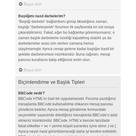
Başa dön
Başlığımı nasıl darbelerim?
“Başlığı darbele” bağlantısını görüp tıkladığınız zaman,
başlığı “darbeleyerek” forumun ilk sayfasında en üst sıraya
çıkarabilirsiniz. Fakat, eğer bu bağlantıyı göremiyorsanız, o
zaman başlık darbeleme özelliği kapatılmış olabilir ya da
darbelemeler arası izin verilen zamana henüz
ulaşılmamıştır. Ayrıca cevap gelene kadar başlığın basit bir
şekilde darbelenmesi mümkündür. Buna rağmen, mesaj
panosu kurallarını takip ettiğinize emin olun.
Başa dön
Biçimlendirme ve Başlık Tipleri
BBCode nedir?
BBCode HTML’in özel bir uygulamasıdır. Foruma yazdığınız
mesajlarda BBCode kullanabilme imkanını mesaj panosu
yöneticisi belirler. Ayrıca mesaj gönderme formundaki
seçenekler sayesinde dilediğiniz mesajlarda BBCode’u iptal
etmeniz mümkündür. BBCode, HTML’e benzer tarzdadır
fakat etiketler < ve > yerine köşeli parantez içine alınır: [ ve ].
Ayrıca neyin nasıl görüntüleneceği daha iyi kontrol edilebilir.