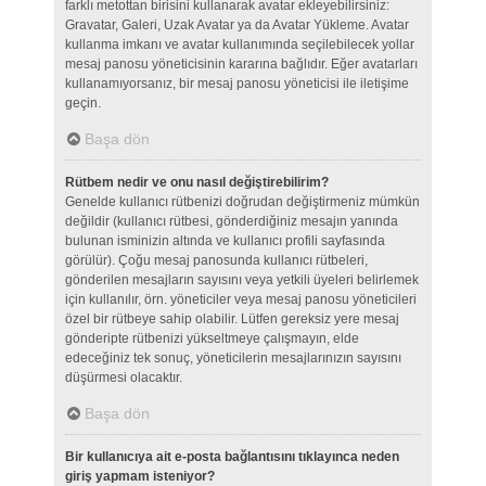
farklı metottan birisini kullanarak avatar ekleyebilirsiniz:
Gravatar, Galeri, Uzak Avatar ya da Avatar Yükleme. Avatar
kullanma imkanı ve avatar kullanımında seçilebilecek yollar
mesaj panosu yöneticisinin kararına bağlıdır. Eğer avatarları
kullanamıyorsanız, bir mesaj panosu yöneticisi ile iletişime
geçin.
Başa dön
Rütbem nedir ve onu nasıl değiştirebilirim?
Genelde kullanıcı rütbenizi doğrudan değiştirmeniz mümkün
değildir (kullanıcı rütbesi, gönderdiğiniz mesajın yanında
bulunan isminizin altında ve kullanıcı profili sayfasında
görülür). Çoğu mesaj panosunda kullanıcı rütbeleri,
gönderilen mesajların sayısını veya yetkili üyeleri belirlemek
için kullanılır, örn. yöneticiler veya mesaj panosu yöneticileri
özel bir rütbeye sahip olabilir. Lütfen gereksiz yere mesaj
gönderipte rütbenizi yükseltmeye çalışmayın, elde
edeceğiniz tek sonuç, yöneticilerin mesajlarınızın sayısını
düşürmesi olacaktır.
Başa dön
Bir kullanıcıya ait e-posta bağlantısını tıklayınca neden
giriş yapmam isteniyor?