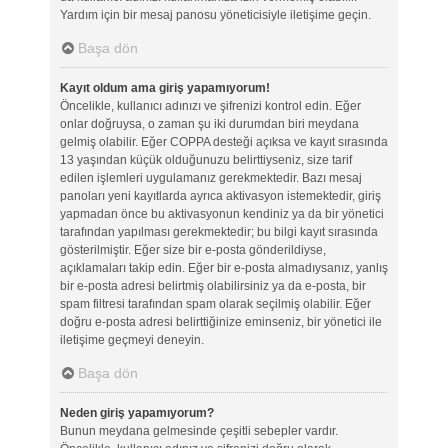
Yardım için bir mesaj panosu yöneticisiyle iletişime geçin.
Başa dön
Kayıt oldum ama giriş yapamıyorum!
Öncelikle, kullanıcı adınızı ve şifrenizi kontrol edin. Eğer
onlar doğruysa, o zaman şu iki durumdan biri meydana
gelmiş olabilir. Eğer COPPA desteği açıksa ve kayıt sırasında
13 yaşından küçük olduğunuzu belirttiyseniz, size tarif
edilen işlemleri uygulamanız gerekmektedir. Bazı mesaj
panoları yeni kayıtlarda ayrıca aktivasyon istemektedir, giriş
yapmadan önce bu aktivasyonun kendiniz ya da bir yönetici
tarafından yapılması gerekmektedir; bu bilgi kayıt sırasında
gösterilmiştir. Eğer size bir e-posta gönderildiyse,
açıklamaları takip edin. Eğer bir e-posta almadıysanız, yanlış
bir e-posta adresi belirtmiş olabilirsiniz ya da e-posta, bir
spam filtresi tarafından spam olarak seçilmiş olabilir. Eğer
doğru e-posta adresi belirttiğinize eminseniz, bir yönetici ile
iletişime geçmeyi deneyin.
Başa dön
Neden giriş yapamıyorum?
Bunun meydana gelmesinde çeşitli sebepler vardır.