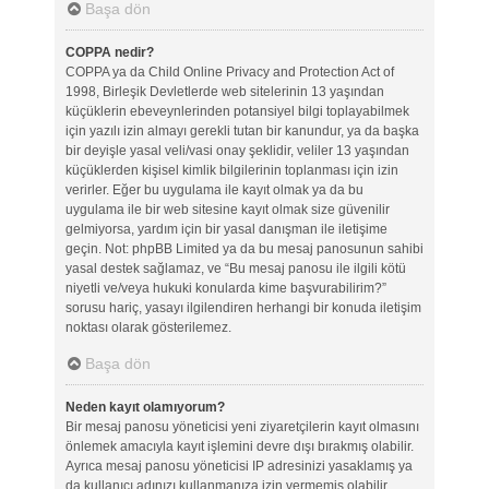
Başa dön
COPPA nedir?
COPPA ya da Child Online Privacy and Protection Act of
1998, Birleşik Devletlerde web sitelerinin 13 yaşından
küçüklerin ebeveynlerinden potansiyel bilgi toplayabilmek
için yazılı izin almayı gerekli tutan bir kanundur, ya da başka
bir deyişle yasal veli/vasi onay şeklidir, veliler 13 yaşından
küçüklerden kişisel kimlik bilgilerinin toplanması için izin
verirler. Eğer bu uygulama ile kayıt olmak ya da bu
uygulama ile bir web sitesine kayıt olmak size güvenilir
gelmiyorsa, yardım için bir yasal danışman ile iletişime
geçin. Not: phpBB Limited ya da bu mesaj panosunun sahibi
yasal destek sağlamaz, ve “Bu mesaj panosu ile ilgili kötü
niyetli ve/veya hukuki konularda kime başvurabilirim?”
sorusu hariç, yasayı ilgilendiren herhangi bir konuda iletişim
noktası olarak gösterilemez.
Başa dön
Neden kayıt olamıyorum?
Bir mesaj panosu yöneticisi yeni ziyaretçilerin kayıt olmasını
önlemek amacıyla kayıt işlemini devre dışı bırakmış olabilir.
Ayrıca mesaj panosu yöneticisi IP adresinizi yasaklamış ya
da kullanıcı adınızı kullanmanıza izin vermemiş olabilir.