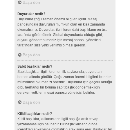
Başa dön
Duyurular nedir?
Duyurular çoğu zaman önemli bilgileri içerir. Mesaj
panosundaki duyuruları mümkün olan en kısa zamanda
okumalısınız. Duyurular, ilgili forumdaki başlıkların en üst
tarafında görüntülenir. Global duyurularda olduğu gibi,
duyuru gönderebilmeniz için mesaj panosu yöneticisi
tarafından size yetki verilmiş olması gerekir.
Başa dön
Sabit başlıklar nedir?
Sabit başlıklar, ilgili forumun ilk sayfasında, duyuruların
hemen altında görülür. Çoğu zaman önemli bilgileri içerirler,
mümkünse okumanızı öneririz. Duyurular için geçerli olduğu
gibi, herhangi bir foruma sabit başlık göndermek için
gereken yetkileri mesaj panosu yöneticisi belirler.
Başa dön
Kilitli başlıklar nedir?
Kilitli başlıklar, kullanıcıların ilgili başlığa artık cevap
yazamaması için belirlenir. Bir başlık kilitlendiğinde
içerdikleri anketlerde otomatik olarak sona erer. Başlıklar, bir