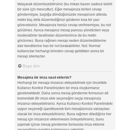
tıklayarak düzenleyebilirsiniz (bu imkan bazen sadece belirli
bir süre için mevcuttur). Eğer mesajınıza birileri cevap
göndermişse, başlığa döndüğünüzde mesajınızın altında
metni kaç defa düzenlediğinizi gösteren kısa bir yazı
göreceksiniz. Mesajınıza henüz cevap verilmemişse, bu not
görülmez. Ayrıca mesajınız mesaj panosu yöneticileri veya
moderatörler tarafından düzenlenince de bu metin
görünmez. Buna rağmen mesajı neden düzenlediklerine
dair kendilerine has bir not bırakabilirler. Not: Normal
kullanıcılar herhangi birinden cevap geldikten sonra bir
mesajı silemezler.
Başa dön
Mesajıma bir imza nasıl eklerim?
Herhangi bir mesaja imzanızı ekleyebilmek için öncelikle
Kullanıcı Kontrol Panelinizden bir imza oluşturmanız
gerekmektedir. Daha sonra mesaj gönderme formunun alt
kısmındaki
Bir imza ekle
seçeneğini seçip mesajınıza
imzanızı ekleyebilirsiniz. Ayrıca Kullanıcı Kontrol Panelindeki
uygun seçeneği işaretleyerek tüm mesajlarınıza varsayılan
olarak bir imza ekleyebilirsiniz. Buna rağmen dilediğiniz her
mesaj için imzanızın eklenmesini önleyebilirsiniz, bunu
yapmak içinse mesaj gönderme formunda imza ekleme
seçeneğinin işaretini kaldırmanız yeterlidir.