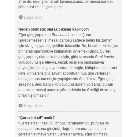
Yine de, eğer şifenizi sıfırlayamazsanız, bir mesaj panosu
yöneticisi ile iletişime geçin.
Başa dön
Neden otomatik olarak çıkışım yapılıyor?
Eğer giriş yaparken
Beni hatırla
kutucuğunu
işaretlemezseniz, mesaj panosu sadece belirli bir zaman
için sizi giriş yapmış şekilde tutacaktır. Bu, hesabınızın başka
biri tarafından kötüye kullanımını önlemek içindir. Sürekli
giriş yapmış olarak kalmak için, giriş sırasında
Beni hatırla
kutucuğunu işaretleyin. Ancak bu işlem başkalarıyla
paylaşılan bir bilgisayarlardan, örneğin; kütüphane, internet
kafe, üniversite bilgisayar laboratuarı, v.b. gibi yerlerden
mesaj panosuna erişim yaptığınızda önerilmez. Eğer giriş
sırasında
Beni hatırla
kutucuğunu göremiyorsanız, bunun
anlamı bir mesaj panosu yöneticisinin bu özelliği devre dışı
bırakmış olmasıdır.
Başa dön
“Çerezleri sil” nedir?
“Çerezleri sil” özelliği, phpBB tarafından oluşturulan ve
mesaj panosuna girişiniz, doğrulanmanız için tutulan
çerezleri silmeye yarar. Çerezler ayrıca, eğer bir mesaj