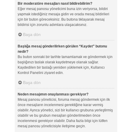
Bir moderatöre mesajları nasıl bildirebilirim?
Eğer mesaj panosu yöneticimi buna izin veriyorsa, bildiri
yapmak istediğiniz mesaja gidin ve orada mesaj bildirileri
için bir buton göreceksiniz. Bu butona tıklayarak mesaj
bildirisi için zorunlu adımlara ulaşacaksınız.
Başa dön
Başlığa mesaj gönderilirken görülen “Kaydet” butonu
nedir?
Bu buton sonraki bir tarihte tamamlamak ve göndermek için
başlığınızı taslak olarak kaydetmeye olanak sağlar.
Kaydedilen bir taslağı yeniden yüklemek için, Kullanıcı
Kontrol Panelini ziyaret edin.
Başa dön
Neden mesajımın onaylanması gerekiyor?
Mesaj panosu yöneticisi, foruma mesaj göndermek için ilk
önce mesajların incelenmesi gerektiğine karar vermiş
olabilir. Ayrıca yönetici, sizi bir kullanıcı grubuna yerleştirmiş
olabilir ve bu grubun mesajları gönderilmeden önce
incelenmesi gerekiyor olabilir. Daha fazla bilgi için lütfen
mesaj panosu yöneticisiyle iletişime geçin.