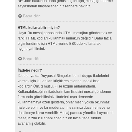
BBCode hakkında daha geniş bilgiler için, mesaj gönderme
sayfasından ulaşabileceğiniz rehbere bakınız.
Başa dön
HTML kullanabilir miyim?
Hayır. Bu mesaj panosunda HTML mesajları göndermek ve
farklı HTML kodları kullanmak mümkün değildir. Daha fazla
biçimlendirme için HTML yerine BBCode kullanarak
uygulayabilirsiniz.
Başa dön
İfadeler nedir?
İfadeler ya da Duygusal Simgeler, belirli duygu ifadelerini
vermek için kullanılan küçük resimler halindeki kısa
kodlardır. Örn. :) mutlu, :( ise üzgün anlamındadır.
Kullanabileceğiniz ifadelerin tam listesini mesaj gönderme
formunda görebilirsiniz. İfadeleri aşırı derecede
kullanmamaya özen gösterin, onlar metin yoksa okunmaz
hale gelebilir ve bir moderatör mesajınızı düzenlemeye ya
da silmeye karar verebilir. Mesaj panosu yöneticisi ayrıca bir
mesajınızda kullanabileceğiniz en fazla ifade sınırını
ayarlamış olabilir.