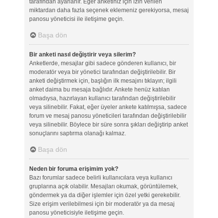
tarafından ayarlanır. Eğer anketiniz için izin verilen
miktardan daha fazla seçenek eklemeniz gerekiyorsa, mesaj
panosu yöneticisi ile iletişime geçin.
Başa dön
Bir anketi nasıl değiştirir veya silerim?
Anketlerde, mesajlar gibi sadece gönderen kullanıcı, bir
moderatör veya bir yönetici tarafından değiştirilebilir. Bir
anketi değiştirmek için, başlığın ilk mesajını tıklayın; ilgili
anket daima bu mesaja bağlıdır. Ankete henüz katılan
olmadıysa, hazırlayan kullanıcı tarafından değiştirilebilir
veya silinebilir. Fakat, eğer üyeler ankete katılmışsa, sadece
forum ve mesaj panosu yöneticileri tarafından değiştirilebilir
veya silinebilir. Böylece bir süre sonra şıkları değiştirip anket
sonuçlarını saptırma olanağı kalmaz.
Başa dön
Neden bir foruma erişimim yok?
Bazı forumlar sadece belirli kullanıcılara veya kullanıcı
gruplarına açık olabilir. Mesajları okumak, görüntülemek,
göndermek ya da diğer işlemler için özel yetki gerekebilir.
Size erişim verilebilmesi için bir moderatör ya da mesaj
panosu yöneticisiyle iletişime geçin.