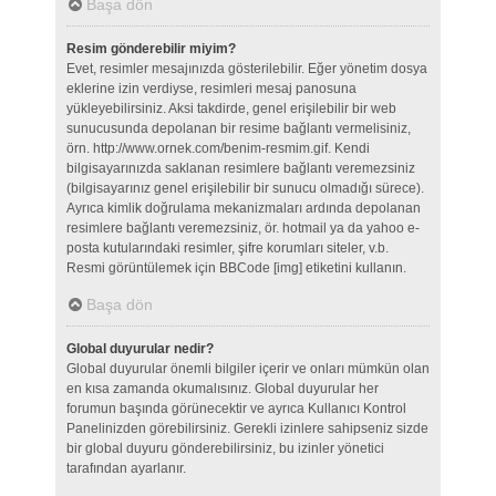
Başa dön
Resim gönderebilir miyim?
Evet, resimler mesajınızda gösterilebilir. Eğer yönetim dosya
eklerine izin verdiyse, resimleri mesaj panosuna
yükleyebilirsiniz. Aksi takdirde, genel erişilebilir bir web
sunucusunda depolanan bir resime bağlantı vermelisiniz,
örn. http://www.ornek.com/benim-resmim.gif. Kendi
bilgisayarınızda saklanan resimlere bağlantı veremezsiniz
(bilgisayarınız genel erişilebilir bir sunucu olmadığı sürece).
Ayrıca kimlik doğrulama mekanizmaları ardında depolanan
resimlere bağlantı veremezsiniz, ör. hotmail ya da yahoo e-
posta kutularındaki resimler, şifre korumları siteler, v.b.
Resmi görüntülemek için BBCode [img] etiketini kullanın.
Başa dön
Global duyurular nedir?
Global duyurular önemli bilgiler içerir ve onları mümkün olan
en kısa zamanda okumalısınız. Global duyurular her
forumun başında görünecektir ve ayrıca Kullanıcı Kontrol
Panelinizden görebilirsiniz. Gerekli izinlere sahipseniz sizde
bir global duyuru gönderebilirsiniz, bu izinler yönetici
tarafından ayarlanır.