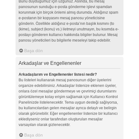
Bunu duyduğumuz için üzgünüz. Aslında, bu mesaj
panosunun sunduğu e-posta gönderme işlevi spamdan
korunmak için birçok önlemi almış durumda. Aldığınız spam
e-postanın bir kopyasını mesaj panosu yöneticisine
gönderin. Özellikle aldığınız e-posta’nın başlık kısmını (to
(kime), subject (konu) vs.) iletmeyi unutmayın, bu kısımda e-
postayı gönderen kullanıcı hakkında bilgiler bulunur. Mesaj
panosu yöneticileri bu bilgilerle meseleyi takip edebilir.
Başa dön
Arkadaşlar ve Engellenenler
Arkadaşlarım ve Engellenenler listesi nedir?
Bu listeleri kullanarak mesaj panosunun diğer üyelerini
organize edebilirsiniz. Arkadaşlar listenize eklenen üyeler,
onlara özel mesajlar göndermeye ve çevrimiçi durumlarını
görüntülemeye kolay erişim sağlamak için Kullanıcı Kontrol
Panelinizde listelenecektir. Tema uygun desteği sağlıyorsa,
bu kullanıcılardan gelen mesajlar ayrıca detaylı ve belirgin
olarak görünebilir. Eğer engellenenler listenize bir kullanıcı
eklediyseniz onlar tarafından oluşturulan mesajlar
varsayılan olarak gizlenecektir.
Başa dön