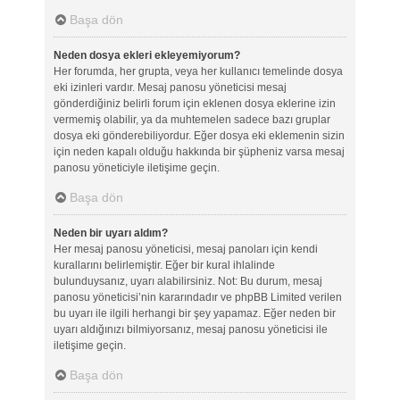
Başa dön
Neden dosya ekleri ekleyemiyorum?
Her forumda, her grupta, veya her kullanıcı temelinde dosya
eki izinleri vardır. Mesaj panosu yöneticisi mesaj
gönderdiğiniz belirli forum için eklenen dosya eklerine izin
vermemiş olabilir, ya da muhtemelen sadece bazı gruplar
dosya eki gönderebiliyordur. Eğer dosya eki eklemenin sizin
için neden kapalı olduğu hakkında bir şüpheniz varsa mesaj
panosu yöneticiyle iletişime geçin.
Başa dön
Neden bir uyarı aldım?
Her mesaj panosu yöneticisi, mesaj panoları için kendi
kurallarını belirlemiştir. Eğer bir kural ihlalinde
bulunduysanız, uyarı alabilirsiniz. Not: Bu durum, mesaj
panosu yöneticisi’nin kararındadır ve phpBB Limited verilen
bu uyarı ile ilgili herhangi bir şey yapamaz. Eğer neden bir
uyarı aldığınızı bilmiyorsanız, mesaj panosu yöneticisi ile
iletişime geçin.
Başa dön