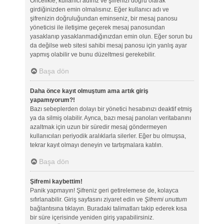
Öncelikle, kullanıcı adınız ve şifrenizi doğru olarak
girdiğinizden emin olmalısınız. Eğer kullanıcı adı ve
şifrenizin doğruluğundan eminseniz, bir mesaj panosu
yöneticisi ile iletişime geçerek mesaj panosundan
yasaklanıp yasaklanmadığınızdan emin olun. Eğer sorun bu
da değilse web sitesi sahibi mesaj panosu için yanlış ayar
yapmış olabilir ve bunu düzeltmesi gerekebilir.
Başa dön
Daha önce kayıt olmuştum ama artık giriş
yapamıyorum?!
Bazı sebeplerden dolayı bir yönetici hesabınızı deaktif etmiş
ya da silmiş olabilir. Ayrıca, bazı mesaj panoları veritabanını
azaltmak için uzun bir süredir mesaj göndermeyen
kullanıcıları periyodik aralıklarla silerler. Eğer bu olmuşsa,
tekrar kayıt olmayı deneyin ve tartışmalara katılın.
Başa dön
Şifremi kaybettim!
Panik yapmayın! Şifreniz geri getirelemese de, kolayca
sıfırlanabilir. Giriş sayfasını ziyaret edin ve
Şifremi unuttum
bağlantısına tıklayın. Buradaki talimatları takip ederek kısa
bir süre içerisinde yeniden giriş yapabilirsiniz.