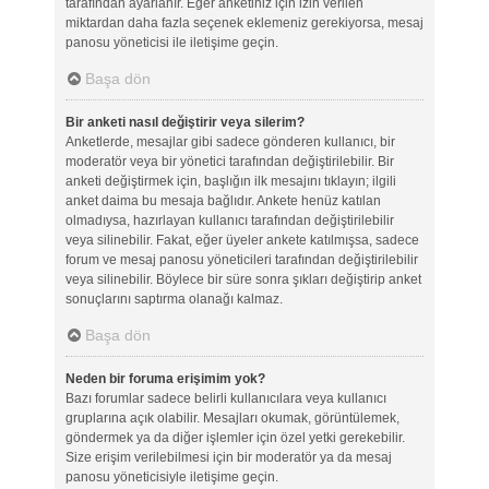
tarafından ayarlanır. Eğer anketiniz için izin verilen
miktardan daha fazla seçenek eklemeniz gerekiyorsa, mesaj
panosu yöneticisi ile iletişime geçin.
Başa dön
Bir anketi nasıl değiştirir veya silerim?
Anketlerde, mesajlar gibi sadece gönderen kullanıcı, bir
moderatör veya bir yönetici tarafından değiştirilebilir. Bir
anketi değiştirmek için, başlığın ilk mesajını tıklayın; ilgili
anket daima bu mesaja bağlıdır. Ankete henüz katılan
olmadıysa, hazırlayan kullanıcı tarafından değiştirilebilir
veya silinebilir. Fakat, eğer üyeler ankete katılmışsa, sadece
forum ve mesaj panosu yöneticileri tarafından değiştirilebilir
veya silinebilir. Böylece bir süre sonra şıkları değiştirip anket
sonuçlarını saptırma olanağı kalmaz.
Başa dön
Neden bir foruma erişimim yok?
Bazı forumlar sadece belirli kullanıcılara veya kullanıcı
gruplarına açık olabilir. Mesajları okumak, görüntülemek,
göndermek ya da diğer işlemler için özel yetki gerekebilir.
Size erişim verilebilmesi için bir moderatör ya da mesaj
panosu yöneticisiyle iletişime geçin.