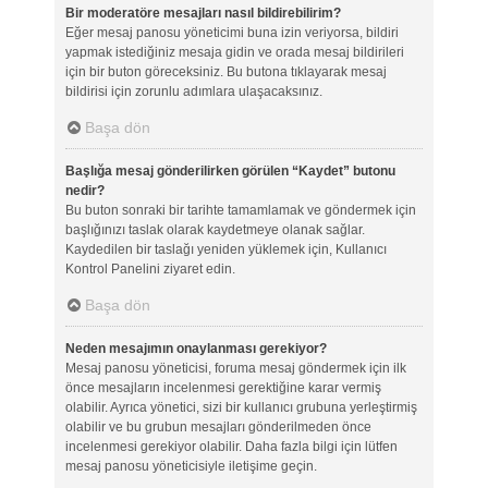
Bir moderatöre mesajları nasıl bildirebilirim?
Eğer mesaj panosu yöneticimi buna izin veriyorsa, bildiri
yapmak istediğiniz mesaja gidin ve orada mesaj bildirileri
için bir buton göreceksiniz. Bu butona tıklayarak mesaj
bildirisi için zorunlu adımlara ulaşacaksınız.
Başa dön
Başlığa mesaj gönderilirken görülen “Kaydet” butonu
nedir?
Bu buton sonraki bir tarihte tamamlamak ve göndermek için
başlığınızı taslak olarak kaydetmeye olanak sağlar.
Kaydedilen bir taslağı yeniden yüklemek için, Kullanıcı
Kontrol Panelini ziyaret edin.
Başa dön
Neden mesajımın onaylanması gerekiyor?
Mesaj panosu yöneticisi, foruma mesaj göndermek için ilk
önce mesajların incelenmesi gerektiğine karar vermiş
olabilir. Ayrıca yönetici, sizi bir kullanıcı grubuna yerleştirmiş
olabilir ve bu grubun mesajları gönderilmeden önce
incelenmesi gerekiyor olabilir. Daha fazla bilgi için lütfen
mesaj panosu yöneticisiyle iletişime geçin.