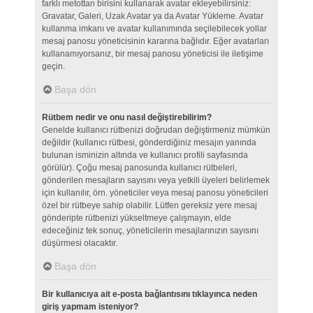
farklı metottan birisini kullanarak avatar ekleyebilirsiniz:
Gravatar, Galeri, Uzak Avatar ya da Avatar Yükleme. Avatar
kullanma imkanı ve avatar kullanımında seçilebilecek yollar
mesaj panosu yöneticisinin kararına bağlıdır. Eğer avatarları
kullanamıyorsanız, bir mesaj panosu yöneticisi ile iletişime
geçin.
Başa dön
Rütbem nedir ve onu nasıl değiştirebilirim?
Genelde kullanıcı rütbenizi doğrudan değiştirmeniz mümkün
değildir (kullanıcı rütbesi, gönderdiğiniz mesajın yanında
bulunan isminizin altında ve kullanıcı profili sayfasında
görülür). Çoğu mesaj panosunda kullanıcı rütbeleri,
gönderilen mesajların sayısını veya yetkili üyeleri belirlemek
için kullanılır, örn. yöneticiler veya mesaj panosu yöneticileri
özel bir rütbeye sahip olabilir. Lütfen gereksiz yere mesaj
gönderipte rütbenizi yükseltmeye çalışmayın, elde
edeceğiniz tek sonuç, yöneticilerin mesajlarınızın sayısını
düşürmesi olacaktır.
Başa dön
Bir kullanıcıya ait e-posta bağlantısını tıklayınca neden
giriş yapmam isteniyor?