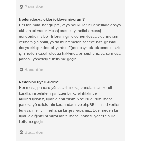
Başa dön
Neden dosya ekleri ekleyemiyorum?
Her forumda, her grupta, veya her kullanıcı temelinde dosya
eki izinleri vardır. Mesaj panosu yöneticisi mesaj
gönderdiğiniz belirli forum için eklenen dosya eklerine izin
vermemiş olabilir, ya da muhtemelen sadece bazı gruplar
dosya eki gönderebiliyordur. Eğer dosya eki eklemenin sizin
için neden kapalı olduğu hakkında bir şüpheniz varsa mesaj
panosu yöneticiyle iletişime geçin.
Başa dön
Neden bir uyarı aldım?
Her mesaj panosu yöneticisi, mesaj panoları için kendi
kurallarını belirlemiştir. Eğer bir kural ihlalinde
bulunduysanız, uyarı alabilirsiniz. Not: Bu durum, mesaj
panosu yöneticisi’nin kararındadır ve phpBB Limited verilen
bu uyarı ile ilgili herhangi bir şey yapamaz. Eğer neden bir
uyarı aldığınızı bilmiyorsanız, mesaj panosu yöneticisi ile
iletişime geçin.
Başa dön