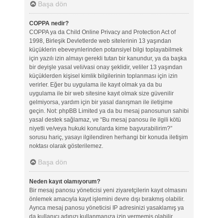
Başa dön
COPPA nedir?
COPPA ya da Child Online Privacy and Protection Act of
1998, Birleşik Devletlerde web sitelerinin 13 yaşından
küçüklerin ebeveynlerinden potansiyel bilgi toplayabilmek
için yazılı izin almayı gerekli tutan bir kanundur, ya da başka
bir deyişle yasal veli/vasi onay şeklidir, veliler 13 yaşından
küçüklerden kişisel kimlik bilgilerinin toplanması için izin
verirler. Eğer bu uygulama ile kayıt olmak ya da bu
uygulama ile bir web sitesine kayıt olmak size güvenilir
gelmiyorsa, yardım için bir yasal danışman ile iletişime
geçin. Not: phpBB Limited ya da bu mesaj panosunun sahibi
yasal destek sağlamaz, ve “Bu mesaj panosu ile ilgili kötü
niyetli ve/veya hukuki konularda kime başvurabilirim?”
sorusu hariç, yasayı ilgilendiren herhangi bir konuda iletişim
noktası olarak gösterilemez.
Başa dön
Neden kayıt olamıyorum?
Bir mesaj panosu yöneticisi yeni ziyaretçilerin kayıt olmasını
önlemek amacıyla kayıt işlemini devre dışı bırakmış olabilir.
Ayrıca mesaj panosu yöneticisi IP adresinizi yasaklamış ya
da kullanıcı adınızı kullanmanıza izin vermemiş olabilir.