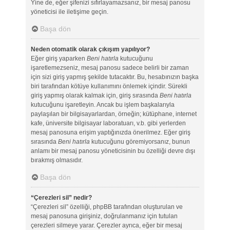
Yine de, eğer şifenizi sıfırlayamazsanız, bir mesaj panosu
yöneticisi ile iletişime geçin.
Başa dön
Neden otomatik olarak çıkışım yapılıyor?
Eğer giriş yaparken
Beni hatırla
kutucuğunu
işaretlemezseniz, mesaj panosu sadece belirli bir zaman
için sizi giriş yapmış şekilde tutacaktır. Bu, hesabınızın başka
biri tarafından kötüye kullanımını önlemek içindir. Sürekli
giriş yapmış olarak kalmak için, giriş sırasında
Beni hatırla
kutucuğunu işaretleyin. Ancak bu işlem başkalarıyla
paylaşılan bir bilgisayarlardan, örneğin; kütüphane, internet
kafe, üniversite bilgisayar laboratuarı, v.b. gibi yerlerden
mesaj panosuna erişim yaptığınızda önerilmez. Eğer giriş
sırasında
Beni hatırla
kutucuğunu göremiyorsanız, bunun
anlamı bir mesaj panosu yöneticisinin bu özelliği devre dışı
bırakmış olmasıdır.
Başa dön
“Çerezleri sil” nedir?
“Çerezleri sil” özelliği, phpBB tarafından oluşturulan ve
mesaj panosuna girişiniz, doğrulanmanız için tutulan
çerezleri silmeye yarar. Çerezler ayrıca, eğer bir mesaj