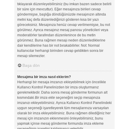
tıklayarak düzenleyebilirsiniz (bu imkan bazen sadece belirli
bir süre için mevcuttur). Eğer mesajınıza birileri cevap
göndermişse, başlığa döndüğünüzde mesajınızın altında
metni kaç defa düzenlediğinizi gösteren kısa bir yazı
göreceksiniz. Mesajınıza henüz cevap verilmemişse, bu not
görülmez. Ayrıca mesajınız mesaj panosu yöneticileri veya
moderatörler tarafından düzenlenince de bu metin
görünmez. Buna rağmen mesajı neden düzenlediklerine
dair kendilerine has bir not bırakabilirler. Not: Normal
kullanıcılar herhangi birinden cevap geldikten sonra bir
mesajı silemezler.
Başa dön
Mesajıma bir imza nasıl eklerim?
Herhangi bir mesaja imzanızı ekleyebilmek için öncelikle
Kullanıcı Kontrol Panelinizden bir imza oluşturmanız
gerekmektedir. Daha sonra mesaj gönderme formunun alt
kısmındaki
Bir imza ekle
seçeneğini seçip mesajınıza
imzanızı ekleyebilirsiniz. Ayrıca Kullanıcı Kontrol Panelindeki
uygun seçeneği işaretleyerek tüm mesajlarınıza varsayılan
olarak bir imza ekleyebilirsiniz. Buna rağmen dilediğiniz her
mesaj için imzanızın eklenmesini önleyebilirsiniz, bunu
yapmak içinse mesaj gönderme formunda imza ekleme
seçeneğinin işaretini kaldırmanız yeterlidir.