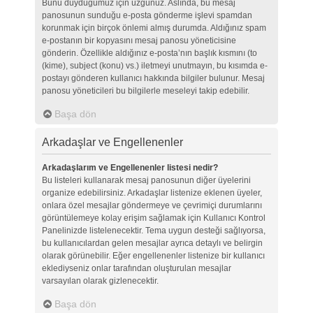
Bunu duyduğumuz için üzgünüz. Aslında, bu mesaj
panosunun sunduğu e-posta gönderme işlevi spamdan
korunmak için birçok önlemi almış durumda. Aldığınız spam
e-postanın bir kopyasını mesaj panosu yöneticisine
gönderin. Özellikle aldığınız e-posta’nın başlık kısmını (to
(kime), subject (konu) vs.) iletmeyi unutmayın, bu kısımda e-
postayı gönderen kullanıcı hakkında bilgiler bulunur. Mesaj
panosu yöneticileri bu bilgilerle meseleyi takip edebilir.
Başa dön
Arkadaşlar ve Engellenenler
Arkadaşlarım ve Engellenenler listesi nedir?
Bu listeleri kullanarak mesaj panosunun diğer üyelerini
organize edebilirsiniz. Arkadaşlar listenize eklenen üyeler,
onlara özel mesajlar göndermeye ve çevrimiçi durumlarını
görüntülemeye kolay erişim sağlamak için Kullanıcı Kontrol
Panelinizde listelenecektir. Tema uygun desteği sağlıyorsa,
bu kullanıcılardan gelen mesajlar ayrıca detaylı ve belirgin
olarak görünebilir. Eğer engellenenler listenize bir kullanıcı
eklediyseniz onlar tarafından oluşturulan mesajlar
varsayılan olarak gizlenecektir.
Başa dön