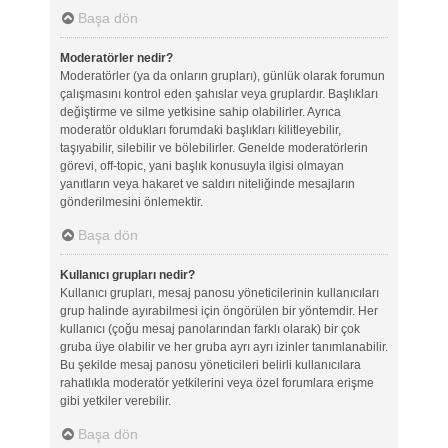
Başa dön
Moderatörler nedir?
Moderatörler (ya da onların grupları), günlük olarak forumun
çalışmasını kontrol eden şahıslar veya gruplardır. Başlıkları
değiştirme ve silme yetkisine sahip olabilirler. Ayrıca
moderatör oldukları forumdaki başlıkları kilitleyebilir,
taşıyabilir, silebilir ve bölebilirler. Genelde moderatörlerin
görevi, off-topic, yani başlık konusuyla ilgisi olmayan
yanıtların veya hakaret ve saldırı niteliğinde mesajların
gönderilmesini önlemektir.
Başa dön
Kullanıcı grupları nedir?
Kullanıcı grupları, mesaj panosu yöneticilerinin kullanıcıları
grup halinde ayırabilmesi için öngörülen bir yöntemdir. Her
kullanıcı (çoğu mesaj panolarından farklı olarak) bir çok
gruba üye olabilir ve her gruba ayrı ayrı izinler tanımlanabilir.
Bu şekilde mesaj panosu yöneticileri belirli kullanıcılara
rahatlıkla moderatör yetkilerini veya özel forumlara erişme
gibi yetkiler verebilir.
Başa dön