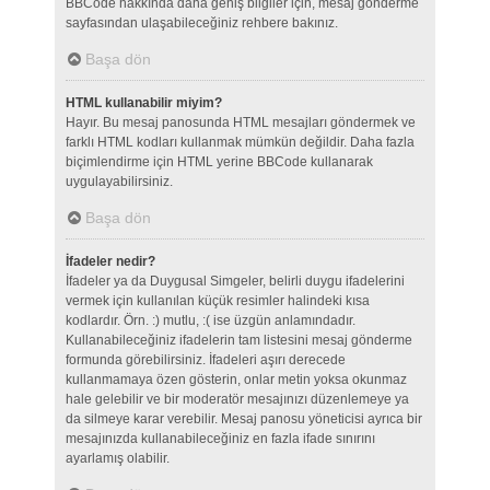
BBCode hakkında daha geniş bilgiler için, mesaj gönderme
sayfasından ulaşabileceğiniz rehbere bakınız.
Başa dön
HTML kullanabilir miyim?
Hayır. Bu mesaj panosunda HTML mesajları göndermek ve
farklı HTML kodları kullanmak mümkün değildir. Daha fazla
biçimlendirme için HTML yerine BBCode kullanarak
uygulayabilirsiniz.
Başa dön
İfadeler nedir?
İfadeler ya da Duygusal Simgeler, belirli duygu ifadelerini
vermek için kullanılan küçük resimler halindeki kısa
kodlardır. Örn. :) mutlu, :( ise üzgün anlamındadır.
Kullanabileceğiniz ifadelerin tam listesini mesaj gönderme
formunda görebilirsiniz. İfadeleri aşırı derecede
kullanmamaya özen gösterin, onlar metin yoksa okunmaz
hale gelebilir ve bir moderatör mesajınızı düzenlemeye ya
da silmeye karar verebilir. Mesaj panosu yöneticisi ayrıca bir
mesajınızda kullanabileceğiniz en fazla ifade sınırını
ayarlamış olabilir.