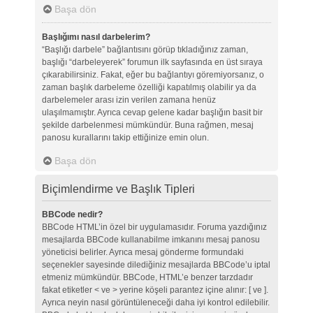
Başa dön
Başlığımı nasıl darbelerim?
“Başlığı darbele” bağlantısını görüp tıkladığınız zaman,
başlığı “darbeleyerek” forumun ilk sayfasında en üst sıraya
çıkarabilirsiniz. Fakat, eğer bu bağlantıyı göremiyorsanız, o
zaman başlık darbeleme özelliği kapatılmış olabilir ya da
darbelemeler arası izin verilen zamana henüz
ulaşılmamıştır. Ayrıca cevap gelene kadar başlığın basit bir
şekilde darbelenmesi mümkündür. Buna rağmen, mesaj
panosu kurallarını takip ettiğinize emin olun.
Başa dön
Biçimlendirme ve Başlık Tipleri
BBCode nedir?
BBCode HTML’in özel bir uygulamasıdır. Foruma yazdığınız
mesajlarda BBCode kullanabilme imkanını mesaj panosu
yöneticisi belirler. Ayrıca mesaj gönderme formundaki
seçenekler sayesinde dilediğiniz mesajlarda BBCode’u iptal
etmeniz mümkündür. BBCode, HTML’e benzer tarzdadır
fakat etiketler < ve > yerine köşeli parantez içine alınır: [ ve ].
Ayrıca neyin nasıl görüntüleneceği daha iyi kontrol edilebilir.