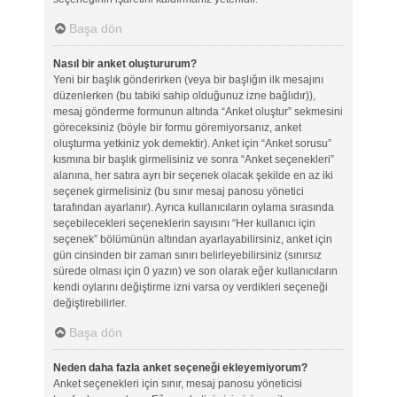
Başa dön
Nasıl bir anket oluştururum?
Yeni bir başlık gönderirken (veya bir başlığın ilk mesajını
düzenlerken (bu tabiki sahip olduğunuz izne bağlıdır)),
mesaj gönderme formunun altında “Anket oluştur” sekmesini
göreceksiniz (böyle bir formu göremiyorsanız, anket
oluşturma yetkiniz yok demektir). Anket için “Anket sorusu”
kısmına bir başlık girmelisiniz ve sonra “Anket seçenekleri”
alanına, her satıra ayrı bir seçenek olacak şekilde en az iki
seçenek girmelisiniz (bu sınır mesaj panosu yönetici
tarafından ayarlanır). Ayrıca kullanıcıların oylama sırasında
seçebilecekleri seçeneklerin sayısını “Her kullanıcı için
seçenek” bölümünün altından ayarlayabilirsiniz, anket için
gün cinsinden bir zaman sınırı belirleyebilirsiniz (sınırsız
sürede olması için 0 yazın) ve son olarak eğer kullanıcıların
kendi oylarını değiştirme izni varsa oy verdikleri seçeneği
değiştirebilirler.
Başa dön
Neden daha fazla anket seçeneği ekleyemiyorum?
Anket seçenekleri için sınır, mesaj panosu yöneticisi