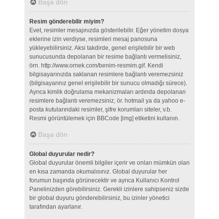
Başa dön
Resim gönderebilir miyim?
Evet, resimler mesajınızda gösterilebilir. Eğer yönetim dosya
eklerine izin verdiyse, resimleri mesaj panosuna
yükleyebilirsiniz. Aksi takdirde, genel erişilebilir bir web
sunucusunda depolanan bir resime bağlantı vermelisiniz,
örn. http://www.ornek.com/benim-resmim.gif. Kendi
bilgisayarınızda saklanan resimlere bağlantı veremezsiniz
(bilgisayarınız genel erişilebilir bir sunucu olmadığı sürece).
Ayrıca kimlik doğrulama mekanizmaları ardında depolanan
resimlere bağlantı veremezsiniz, ör. hotmail ya da yahoo e-
posta kutularındaki resimler, şifre korumları siteler, v.b.
Resmi görüntülemek için BBCode [img] etiketini kullanın.
Başa dön
Global duyurular nedir?
Global duyurular önemli bilgiler içerir ve onları mümkün olan
en kısa zamanda okumalısınız. Global duyurular her
forumun başında görünecektir ve ayrıca Kullanıcı Kontrol
Panelinizden görebilirsiniz. Gerekli izinlere sahipseniz sizde
bir global duyuru gönderebilirsiniz, bu izinler yönetici
tarafından ayarlanır.