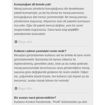
Konuştuğum dil listede yok!
Mesaj panosu yöneticisi konuştuğunuz dili destekleyen
paketi kurmamıştır, ya da hiç kimse bu mesaj panosunu
konuştuğunuz dile henüz çevirmemiştir. Bir mesaj panosu
yöneticisine başvurup, ihtiyacınız olan dil paketini kurmasını
rica edin. Eğer dil paketi mevcut değilse, yeni bir çeviri
oluşturmakta özgürsünüz. Daha fazla bilgi
phpBB
®
websitesinde bulunabilir.
Başa dön
Kullanıcı adımın yanındaki resim nedir?
Mesajları görüntülerken kullanıcı adı ile birlikte iki tane resim
görüntülenebilir. Bunlardan bir tanesi rütbeniz ile
ilişkilendirilmiş; genellikle yıldız, blok ya da nokta şeklinde;
mesaj panosundaki durumunuzu veya gönderdiğiniz mesaj
sayısına göre değişkenlik gösteren bir resim olabilir. Diğeri
ise, çoğunlukla büyük boyda, her kullanıcı için kişisel ya da
benzersiz, avatar olarak bilinen bir resimdir.
Başa dön
Bir avatarı nasıl gösterebilirim?
Kullanıcı Kontrol Panelinizde, “Profil” bölümünden şu dört