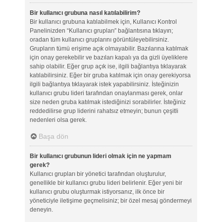
Bir kullanıcı grubuna nasıl katılabilirim?
Bir kullanıcı grubuna katılabilmek için, Kullanıcı Kontrol
Panelinizden “Kullanıcı grupları” bağlantısına tıklayın;
oradan tüm kullanıcı gruplarını görüntüleyebilirsiniz.
Grupların tümü erişime açık olmayabilir. Bazılarına katılmak
için onay gerekebilir ve bazıları kapalı ya da gizli üyeliklere
sahip olabilir. Eğer grup açık ise, ilgili bağlantıya tıklayarak
katılabilirsiniz. Eğer bir gruba katılmak için onay gerekiyorsa
ilgili bağlantıya tıklayarak istek yapabilirsiniz. İsteğinizin
kullanıcı grubu lideri tarafından onaylanması gerek, onlar
size neden gruba katılmak istediğinizi sorabilirler. İsteğiniz
reddedilirse grup liderini rahatsız etmeyin; bunun çeşitli
nedenleri olsa gerek.
Başa dön
Bir kullanıcı grubunun lideri olmak için ne yapmam
gerek?
Kullanıcı grupları bir yönetici tarafından oluşturulur,
genellikle bir kullanıcı grubu lideri belirlenir. Eğer yeni bir
kullanıcı grubu oluşturmak istiyorsanız, ilk önce bir
yöneticiyle iletişime geçmelisiniz; bir özel mesaj göndermeyi
deneyin.