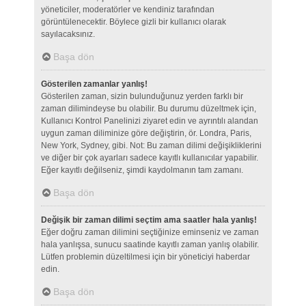
yöneticiler, moderatörler ve kendiniz tarafından
görüntülenecektir. Böylece gizli bir kullanıcı olarak
sayılacaksınız.
Başa dön
Gösterilen zamanlar yanlış!
Gösterilen zaman, sizin bulunduğunuz yerden farklı bir
zaman dilimindeyse bu olabilir. Bu durumu düzeltmek için,
Kullanıcı Kontrol Panelinizi ziyaret edin ve ayrıntılı alandan
uygun zaman diliminize göre değiştirin, ör. Londra, Paris,
New York, Sydney, gibi. Not: Bu zaman dilimi değişikliklerini
ve diğer bir çok ayarları sadece kayıtlı kullanıcılar yapabilir.
Eğer kayıtlı değilseniz, şimdi kaydolmanın tam zamanı.
Başa dön
Değişik bir zaman dilimi seçtim ama saatler hala yanlış!
Eğer doğru zaman dilimini seçtiğinize eminseniz ve zaman
hala yanlışsa, sunucu saatinde kayıtlı zaman yanlış olabilir.
Lütfen problemin düzeltilmesi için bir yöneticiyi haberdar
edin.
Başa dön