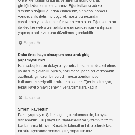
Öncelikle, kullanıcı adınız ve şifrenizi doğru olarak
girdiğinizden emin olmalısınız. Eğer kullanıcı adı ve
şifrenizin doğruluğundan eminseniz, bir mesaj panosu
yöneticisi ile iletişime geçerek mesaj panosundan
yasaklanıp yasaklanmadığınızdan emin olun. Eğer sorun bu
da değilse web sitesi sahibi mesaj panosu için yanlış ayar
yapmış olabilir ve bunu düzeltmesi gerekebilir.
Başa dön
Daha önce kayıt olmuştum ama artık giriş
yapamıyorum?!
Bazı sebeplerden dolayı bir yönetici hesabınızı deaktif etmiş
ya da silmiş olabilir. Ayrıca, bazı mesaj panoları veritabanını
azaltmak için uzun bir süredir mesaj göndermeyen
kullanıcıları periyodik aralıklarla silerler. Eğer bu olmuşsa,
tekrar kayıt olmayı deneyin ve tartışmalara katılın.
Başa dön
Şifremi kaybettim!
Panik yapmayın! Şifreniz geri getirelemese de, kolayca
sıfırlanabilir. Giriş sayfasını ziyaret edin ve
Şifremi unuttum
bağlantısına tıklayın. Buradaki talimatları takip ederek kısa
bir süre içerisinde yeniden giriş yapabilirsiniz.