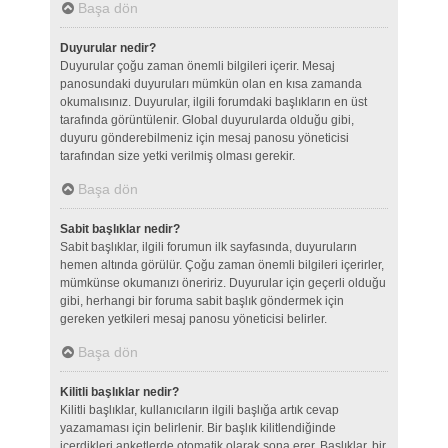
Başa dön
Duyurular nedir?
Duyurular çoğu zaman önemli bilgileri içerir. Mesaj
panosundaki duyuruları mümkün olan en kısa zamanda
okumalısınız. Duyurular, ilgili forumdaki başlıkların en üst
tarafında görüntülenir. Global duyurularda olduğu gibi,
duyuru gönderebilmeniz için mesaj panosu yöneticisi
tarafından size yetki verilmiş olması gerekir.
Başa dön
Sabit başlıklar nedir?
Sabit başlıklar, ilgili forumun ilk sayfasında, duyuruların
hemen altında görülür. Çoğu zaman önemli bilgileri içerirler,
mümkünse okumanızı öneririz. Duyurular için geçerli olduğu
gibi, herhangi bir foruma sabit başlık göndermek için
gereken yetkileri mesaj panosu yöneticisi belirler.
Başa dön
Kilitli başlıklar nedir?
Kilitli başlıklar, kullanıcıların ilgili başlığa artık cevap
yazamaması için belirlenir. Bir başlık kilitlendiğinde
içerdikleri anketlerde otomatik olarak sona erer. Başlıklar, bir