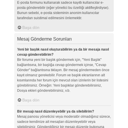
E-posta formunu kullanarak sadece kayıtlı kullanıcılar e-
posta gönderebilir (eğer yönetici bu özelliği aktifleştirdiyse).
Bunun sebebi, e-posta sisteminin anonim kullanıcılar
tarafından suistimal edilmesini önlemektir.
Başa dön
Mesaj Gönderme Sorunları
Yeni bir başlık nasıl oluşturabilirim ya da bir mesaja nasıl
cevap gönderebilirim?
Bir foruma yeni bir başlık göndermek için, "Yeni Başlık"
bağlantısına, bir başlığa cevap göndermek içinse, "Cevap
Gönder" bağlantısına tıklayın. Bir mesaj göndermeden önce
kayıt olmanız gerekebilir. Forum ve başlık ekranlarının alt
kısımlarında her forum için mevcut olan izinlerin bir listesini
görebilirsiniz. Örneğin: Yeni başlıklar gönderebilirsiniz,
Dosya ekleri gönderebilirsiniz, v.b.
Başa dön
Bir mesajı nasıl düzenleyebilir ya da silebilirim?
Mesaj panosu yöneticisi veya moderatör olmadığınız sürece,
sadece kendinize ait mesajları düzenleyebilir veya
silebilirsiniz. Gönderdiğiniz bir mesajı düzenle butonuna