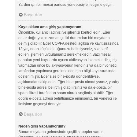
Yardım için bir mesaj panosu yöneticisiyle iletişime geçin.
Başa dön
Kayıt oldum ama giriş yapamıyorum!
Öncelikle, kullanıcı adınızı ve şifrenizi kontrol edin. Eğer
onlar doğruysa, o zaman şu iki durumdan biri meydana
gelmiş olabilir. Eğer COPPA desteği açıksa ve kayıt sırasında
13 yaşından küçük olduğunuzu belirttiyseniz, size tarif
edilen işlemleri uygulamanız gerekmektedir. Bazı mesaj
panoları yeni kayıtlarda ayrıca aktivasyon istemektedir, giriş
yapmadan önce bu aktivasyonun kendiniz ya da bir yönetici
tarafından yapılması gerekmektedir; bu bilgi kayıt sırasında
gösterilmiştir. Eğer size bir e-posta gönderildiyse,
açıklamaları takip edin. Eğer bir e-posta almadıysanız, yanlış
bir e-posta adresi belirtmiş olabilirsiniz ya da e-posta, bir
spam filtresi tarafından spam olarak seçilmiş olabilir. Eğer
doğru e-posta adresi belirttiğinize eminseniz, bir yönetici ile
iletişime geçmeyi deneyin.
Başa dön
Neden giriş yapamıyorum?
Bunun meydana gelmesinde çeşitli sebepler vardır.