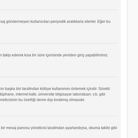
saj göndermeyen kullanıcıları periyodik aralıklarla silerler. Eğer bu
ı takip ederek kısa bir süre içerisinde yeniden giriş yapabilirsiniz.
ın başka biri tarafından kötüye kullanımını önlemek içindir. Sürekli
phane, internet kafe, üniversite bilgisayar laboratuarı, v.b. gibi
icisinin bu özelliği devre dışı bırakmış olmasıdır.
r bir mesaj panosu yöneticisi tarafından ayarlandıysa, okuma takibi gibi