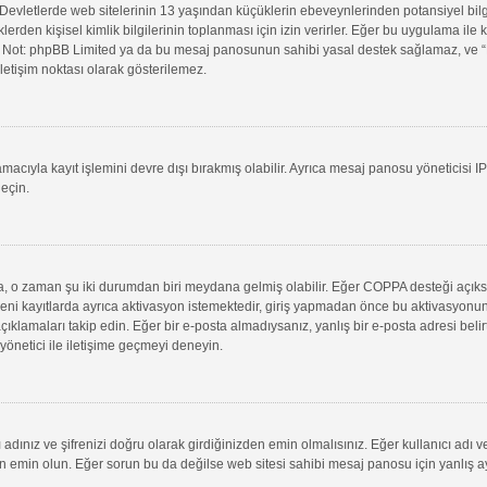
evletlerde web sitelerinin 13 yaşından küçüklerin ebeveynlerinden potansiyel bilgi t
klerden kişisel kimlik bilgilerinin toplanması için izin verirler. Eğer bu uygulama il
in. Not: phpBB Limited ya da bu mesaj panosunun sahibi yasal destek sağlamaz, ve “B
letişim noktası olarak gösterilemez.
macıyla kayıt işlemini devre dışı bırakmış olabilir. Ayrıca mesaj panosu yöneticisi I
geçin.
uysa, o zaman şu iki durumdan biri meydana gelmiş olabilir. Eğer COPPA desteği açık
yeni kayıtlarda ayrıca aktivasyon istemektedir, giriş yapmadan önce bu aktivasyonun
 açıklamaları takip edin. Eğer bir e-posta almadıysanız, yanlış bir e-posta adresi belir
 yönetici ile iletişime geçmeyi deneyin.
adınız ve şifrenizi doğru olarak girdiğinizden emin olmalısınız. Eğer kullanıcı adı 
min olun. Eğer sorun bu da değilse web sitesi sahibi mesaj panosu için yanlış aya