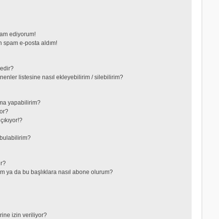
vam ediyorum!
 spam e-posta aldım!
nedir?
nler listesine nasıl ekleyebilirim / silebilirim?
ma yapabilirim?
or?
çıkıyor!?
bulabilirim?
ir?
lerim ya da bu başlıklara nasıl abone olurum?
ne izin veriliyor?