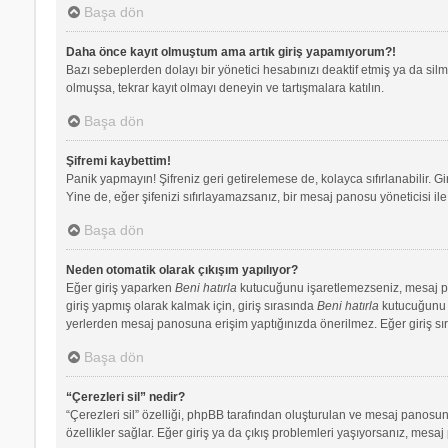
Başa dön
Daha önce kayıt olmuştum ama artık giriş yapamıyorum?!
Bazı sebeplerden dolayı bir yönetici hesabınızı deaktif etmiş ya da silmi
olmuşsa, tekrar kayıt olmayı deneyin ve tartışmalara katılın.
Başa dön
Şifremi kaybettim!
Panik yapmayın! Şifreniz geri getirelemese de, kolayca sıfırlanabilir. Gi
Yine de, eğer şifenizi sıfırlayamazsanız, bir mesaj panosu yöneticisi ile 
Başa dön
Neden otomatik olarak çıkışım yapılıyor?
Eğer giriş yaparken
Beni hatırla
kutucuğunu işaretlemezseniz, mesaj pano
giriş yapmış olarak kalmak için, giriş sırasında
Beni hatırla
kutucuğunu iş
yerlerden mesaj panosuna erişim yaptığınızda önerilmez. Eğer giriş s
Başa dön
“Çerezleri sil” nedir?
“Çerezleri sil” özelliği, phpBB tarafından oluşturulan ve mesaj panosuna
özellikler sağlar. Eğer giriş ya da çıkış problemleri yaşıyorsanız, mesaj