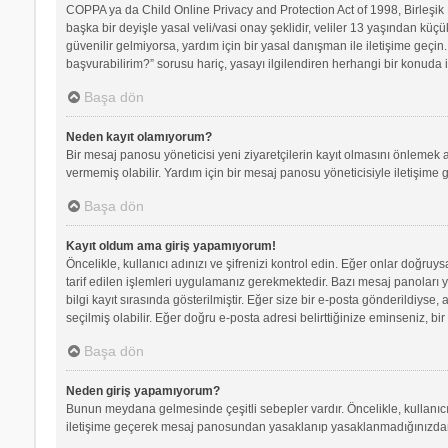
COPPA ya da Child Online Privacy and Protection Act of 1998, Birleşik D
başka bir deyişle yasal veli/vasi onay şeklidir, veliler 13 yaşından küçü
güvenilir gelmiyorsa, yardım için bir yasal danışman ile iletişime geç
başvurabilirim?” sorusu hariç, yasayı ilgilendiren herhangi bir konuda i
Başa dön
Neden kayıt olamıyorum?
Bir mesaj panosu yöneticisi yeni ziyaretçilerin kayıt olmasını önlemek a
vermemiş olabilir. Yardım için bir mesaj panosu yöneticisiyle iletişime 
Başa dön
Kayıt oldum ama giriş yapamıyorum!
Öncelikle, kullanıcı adınızı ve şifrenizi kontrol edin. Eğer onlar doğr
tarif edilen işlemleri uygulamanız gerekmektedir. Bazı mesaj panoları 
bilgi kayıt sırasında gösterilmiştir. Eğer size bir e-posta gönderildiyse,
seçilmiş olabilir. Eğer doğru e-posta adresi belirttiğinize eminseniz, bir
Başa dön
Neden giriş yapamıyorum?
Bunun meydana gelmesinde çeşitli sebepler vardır. Öncelikle, kullanıcı 
iletişime geçerek mesaj panosundan yasaklanıp yasaklanmadığınızdan e