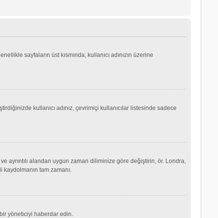
genellikle sayfaların üst kısmında, kullanıcı adınızın üzerine
irdiğinizde kullanıcı adınız, çevrimiçi kullanıcılar listesinde sadece
ve ayrıntılı alandan uygun zaman diliminize göre değiştirin, ör. Londra,
şimdi kaydolmanın tam zamanı.
ir yöneticiyi haberdar edin.