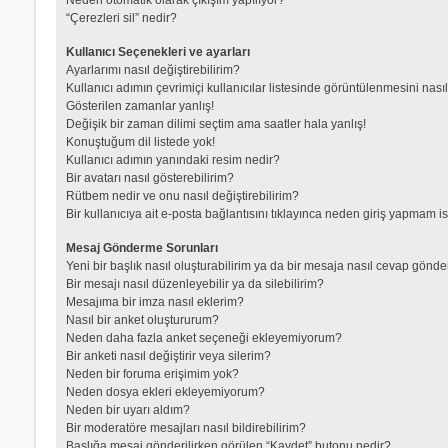
“Çerezleri sil” nedir?
Kullanıcı Seçenekleri ve ayarları
Ayarlarımı nasıl değiştirebilirim?
Kullanıcı adımın çevrimiçi kullanıcılar listesinde görüntülenmesini nası
Gösterilen zamanlar yanlış!
Değişik bir zaman dilimi seçtim ama saatler hala yanlış!
Konuştuğum dil listede yok!
Kullanıcı adımın yanındaki resim nedir?
Bir avatarı nasıl gösterebilirim?
Rütbem nedir ve onu nasıl değiştirebilirim?
Bir kullanıcıya ait e-posta bağlantısını tıklayınca neden giriş yapmam i
Mesaj Gönderme Sorunları
Yeni bir başlık nasıl oluşturabilirim ya da bir mesaja nasıl cevap gönde
Bir mesajı nasıl düzenleyebilir ya da silebilirim?
Mesajıma bir imza nasıl eklerim?
Nasıl bir anket oluştururum?
Neden daha fazla anket seçeneği ekleyemiyorum?
Bir anketi nasıl değiştirir veya silerim?
Neden bir foruma erişimim yok?
Neden dosya ekleri ekleyemiyorum?
Neden bir uyarı aldım?
Bir moderatöre mesajları nasıl bildirebilirim?
Başlığa mesaj gönderilirken görülen “Kaydet” butonu nedir?