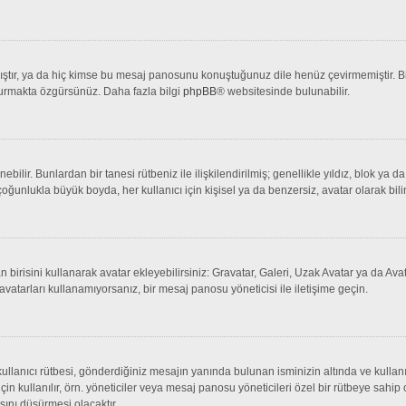
tır, ya da hiç kimse bu mesaj panosunu konuştuğunuz dile henüz çevirmemiştir. Bir 
şturmakta özgürsünüz. Daha fazla bilgi
phpBB
® websitesinde bulunabilir.
lenebilir. Bunlardan bir tanesi rütbeniz ile ilişkilendirilmiş; genellikle yıldız, bl
çoğunlukla büyük boyda, her kullanıcı için kişisel ya da benzersiz, avatar olarak bili
an birisini kullanarak avatar ekleyebilirsiniz: Gravatar, Galeri, Uzak Avatar ya da 
avatarları kullanamıyorsanız, bir mesaj panosu yöneticisi ile iletişime geçin.
llanıcı rütbesi, gönderdiğiniz mesajın yanında bulunan isminizin altında ve kullanı
 için kullanılır, örn. yöneticiler veya mesaj panosu yöneticileri özel bir rütbeye sahi
sını düşürmesi olacaktır.