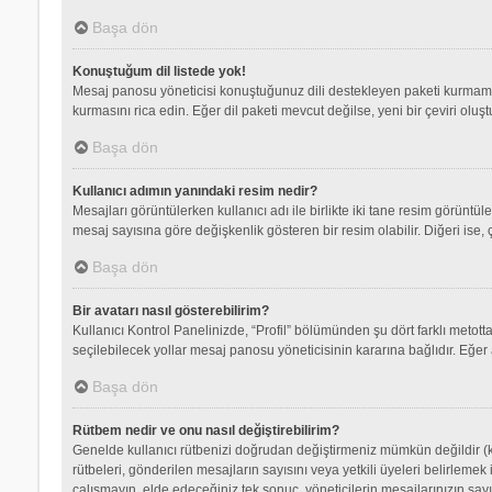
Başa dön
Konuştuğum dil listede yok!
Mesaj panosu yöneticisi konuştuğunuz dili destekleyen paketi kurmamış
kurmasını rica edin. Eğer dil paketi mevcut değilse, yeni bir çeviri olu
Başa dön
Kullanıcı adımın yanındaki resim nedir?
Mesajları görüntülerken kullanıcı adı ile birlikte iki tane resim görüntü
mesaj sayısına göre değişkenlik gösteren bir resim olabilir. Diğeri ise, 
Başa dön
Bir avatarı nasıl gösterebilirim?
Kullanıcı Kontrol Panelinizde, “Profil” bölümünden şu dört farklı metott
seçilebilecek yollar mesaj panosu yöneticisinin kararına bağlıdır. Eğer 
Başa dön
Rütbem nedir ve onu nasıl değiştirebilirim?
Genelde kullanıcı rütbenizi doğrudan değiştirmeniz mümkün değildir (ku
rütbeleri, gönderilen mesajların sayısını veya yetkili üyeleri belirlemek
çalışmayın, elde edeceğiniz tek sonuç, yöneticilerin mesajlarınızın sayı