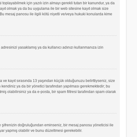
oplayabilmek için yazılı izin almayı gerekli tutan bir kanundur, ya da
e kayıt olmak ya da bu uygulama ile bir web sitesine kayıt olmak size
u mesaj panosu ile ilgili kötü niyetli ve/veya hukuki konularda kime
P adresinizi yasaklamış ya da kullanıcı adınızı kullanmanıza izin
sa ve kayıt sırasında 13 yaşından küçük olduğunuzu belirttiyseniz, size
 kendiniz ya da bir yönetici tarafından yapılması gerekmektedir; bu
tmiş olabilirsiniz ya da e-posta, bir spam filtresi tarafından spam olarak
ve şifrenizin doğruluğundan eminseniz, bir mesaj panosu yöneticisi ile
r yapmış olabilir ve bunu düzeltmesi gerekebilir.