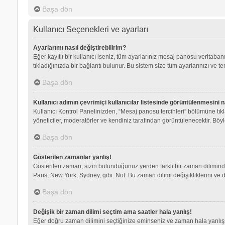
Başa dön
Kullanıcı Seçenekleri ve ayarları
Ayarlarımı nasıl değiştirebilirim?
Eğer kayıtlı bir kullanıcı iseniz, tüm ayarlarınız mesaj panosu veritabanı
tıkladığınızda bir bağlantı bulunur. Bu sistem size tüm ayarlarınızı ve ter
Başa dön
Kullanıcı adımın çevrimiçi kullanıcılar listesinde görüntülenmesini n
Kullanıcı Kontrol Panelinizden, “Mesaj panosu tercihleri” bölümüne tık
yöneticiler, moderatörler ve kendiniz tarafından görüntülenecektir. Böyle
Başa dön
Gösterilen zamanlar yanlış!
Gösterilen zaman, sizin bulunduğunuz yerden farklı bir zaman dilimindey
Paris, New York, Sydney, gibi. Not: Bu zaman dilimi değişikliklerini ve d
Başa dön
Değişik bir zaman dilimi seçtim ama saatler hala yanlış!
Eğer doğru zaman dilimini seçtiğinize eminseniz ve zaman hala yanlışsa,