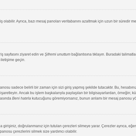
ş olabilir. Ayrıca, bazı mesaj panoları veritabanını azaltmak için uzun bir süredir me
riş sayfasını ziyaret edin ve
Şifremi unuttum
bağlantısına tıklayın. Buradaki talimatlar
iletişime geçin.
su sadece belirli bir zaman için sizi giriş yapmış şekilde tutacaktır. Bu, hesabınız
aretleyin. Ancak bu işlem başkalarıyla paylaşılan bir bilgisayarlardan, örneğin; kütü
ırasında
Beni hatırla
kutucuğunu göremiyorsanız, bunun anlamı bir mesaj panosu yönet
 girişiniz, doğrulanmanız için tutulan çerezleri silmeye yarar. Çerezler ayrıca, eğe
 panosu çerezlerini silmek size yardımcı olabilir.