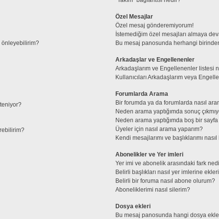
Özel Mesajlar
Özel mesaj gönderemiyorum!
İstemediğim özel mesajları almaya de
l önleyebilirim?
Bu mesaj panosunda herhangi birinden
Arkadaşlar ve Engellenenler
Arkadaşlarım ve Engellenenler listesi 
Kullanıcıları Arkadaşlarım veya Engellene
Forumlarda Arama
Bir forumda ya da forumlarda nasıl ara
steniyor?
Neden arama yaptığımda sonuç çıkmıy
Neden arama yaptığımda boş bir sayfa 
Üyeler için nasıl arama yaparım?
rebilirim?
Kendi mesajlarımı ve başlıklarımı nasıl 
Abonelikler ve Yer imleri
Yer imi ve abonelik arasındaki fark ned
Belirli başlıkları nasıl yer imlerine ek
Belirli bir foruma nasıl abone olurum?
Aboneliklerimi nasıl silerim?
Dosya ekleri
Bu mesaj panosunda hangi dosya ekleri