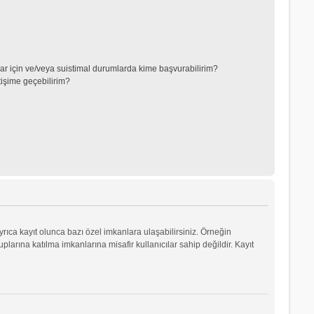
lar için ve/veya suistimal durumlarda kime başvurabilirim?
tişime geçebilirim?
yrıca kayıt olunca bazı özel imkanlara ulaşabilirsiniz. Örneğin
arına katılma imkanlarına misafir kullanıcılar sahip değildir. Kayıt