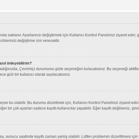
nda saklanır. Ayarlarınızı değiştirmek için Kullanıcı Kontrol Panelinizi ziyaret edin; 
cihlerinizi değiştirme izni verecektir.
asıl önleyebilirim?
ladığınızda,
Çevrimiçi durumumu gizle
seçeneğini bulacaksınız. Bu seçeneği aktifleşt
ce gizli bir kullanıcı olarak sayılacaksınız.
se bu olabilir. Bu durumu düzeltmek için, Kullanıcı Kontrol Panelinizi ziyaret edin 
iğer bir çok ayarları sadece kayıtlı kullanıcılar yapabilir. Eğer kayıtlı değilseniz, 
 sunucu saatinde kayıtlı zaman yanlış olabilir. Lütfen problemin düzeltilmesi için b