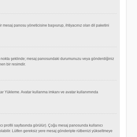
mesaj panosu yöneticisine başvurup, ihtiyacınız olan dil paketini
ok ya da nokta şeklinde; mesaj panosundaki durumunuzu veya gönderdiğiniz
nen bir resimdir.
Avatar Yükleme. Avatar kullanma imkanı ve avatar kullanımında
cı profili sayfasında görülür). Çoğu mesaj panosunda kullanıcı
p olabilir. Lütfen gereksiz yere mesaj gönderipte rütbenizi yükseltmeye