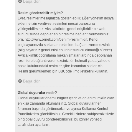
Başa dön
Resim gönderebilir miyim?
Evet, resimler mesajınızda gösterilebilir. Eğer yönetim dosya
eklerine izin verdiyse, resimleri mesaj panosuna
yükleyebilirsiniz. Aksi takdirde, genel erişilebilir bir web
sunucusunda depolanan bir resime bağlantı vermelisiniz,
örn. http://www.ornek.com/benim-resmim.gif. Kendi
bilgisayarınızda saklanan resimlere bağlantı veremezsiniz
(bilgisayarınız genel erişilebilir bir sunucu olmadığı sürece).
Ayrıca kimlik doğrulama mekanizmaları ardında depolanan
resimlere bağlantı veremezsiniz, ör. hotmail ya da yahoo e-
posta kutularındaki resimler, şifre korumları siteler, v.b.
Resmi görüntülemek için BBCode [img] etiketini kullanın.
Başa dön
Global duyurular nedir?
Global duyurular önemli bilgiler içerir ve onları mümkün olan
en kısa zamanda okumalısınız. Global duyurular her
forumun başında görünecektir ve ayrıca Kullanıcı Kontrol
Panelinizden görebilirsiniz. Gerekli izinlere sahipseniz sizde
bir global duyuru gönderebilirsiniz, bu izinler yönetici
tarafından ayarlanır.