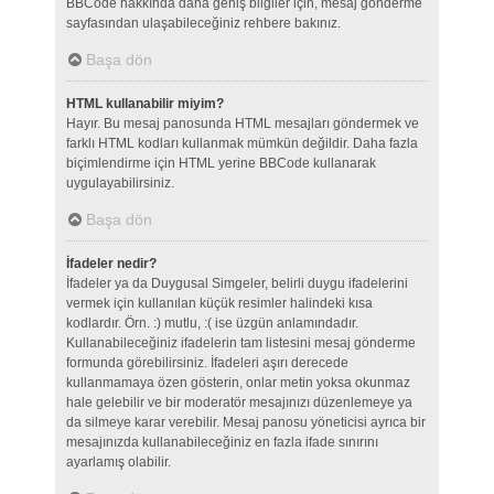
BBCode hakkında daha geniş bilgiler için, mesaj gönderme
sayfasından ulaşabileceğiniz rehbere bakınız.
Başa dön
HTML kullanabilir miyim?
Hayır. Bu mesaj panosunda HTML mesajları göndermek ve
farklı HTML kodları kullanmak mümkün değildir. Daha fazla
biçimlendirme için HTML yerine BBCode kullanarak
uygulayabilirsiniz.
Başa dön
İfadeler nedir?
İfadeler ya da Duygusal Simgeler, belirli duygu ifadelerini
vermek için kullanılan küçük resimler halindeki kısa
kodlardır. Örn. :) mutlu, :( ise üzgün anlamındadır.
Kullanabileceğiniz ifadelerin tam listesini mesaj gönderme
formunda görebilirsiniz. İfadeleri aşırı derecede
kullanmamaya özen gösterin, onlar metin yoksa okunmaz
hale gelebilir ve bir moderatör mesajınızı düzenlemeye ya
da silmeye karar verebilir. Mesaj panosu yöneticisi ayrıca bir
mesajınızda kullanabileceğiniz en fazla ifade sınırını
ayarlamış olabilir.