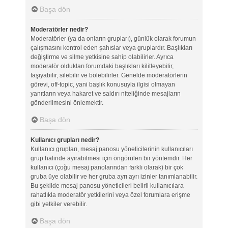
Başa dön
Moderatörler nedir?
Moderatörler (ya da onların grupları), günlük olarak forumun
çalışmasını kontrol eden şahıslar veya gruplardır. Başlıkları
değiştirme ve silme yetkisine sahip olabilirler. Ayrıca
moderatör oldukları forumdaki başlıkları kilitleyebilir,
taşıyabilir, silebilir ve bölebilirler. Genelde moderatörlerin
görevi, off-topic, yani başlık konusuyla ilgisi olmayan
yanıtların veya hakaret ve saldırı niteliğinde mesajların
gönderilmesini önlemektir.
Başa dön
Kullanıcı grupları nedir?
Kullanıcı grupları, mesaj panosu yöneticilerinin kullanıcıları
grup halinde ayırabilmesi için öngörülen bir yöntemdir. Her
kullanıcı (çoğu mesaj panolarından farklı olarak) bir çok
gruba üye olabilir ve her gruba ayrı ayrı izinler tanımlanabilir.
Bu şekilde mesaj panosu yöneticileri belirli kullanıcılara
rahatlıkla moderatör yetkilerini veya özel forumlara erişme
gibi yetkiler verebilir.
Başa dön