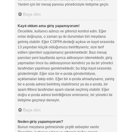
Yardım için bir mesaj panosu yöneticisiyle iletişime geçin.
Başa dön
Kayıt oldum ama giriş yapamıyorum!
Öncelikle, kullanıcı adınızı ve şifrenizi kontrol edin. Eğer
onlar doğruysa, o zaman şu iki durumdan biri meydana
gelmiş olabilir. Eğer COPPA desteği açıksa ve kayıt sırasında
13 yaşından küçük olduğunuzu belirttiyseniz, size tarif
edilen işlemleri uygulamanız gerekmektedir. Bazı mesaj
panoları yeni kayıtlarda ayrıca aktivasyon istemektedir, giriş
yapmadan önce bu aktivasyonun kendiniz ya da bir yönetici
tarafından yapılması gerekmektedir; bu bilgi kayıt sırasında
gösterilmiştir. Eğer size bir e-posta gönderildiyse,
açıklamaları takip edin. Eğer bir e-posta almadıysanız, yanlış
bir e-posta adresi belirtmiş olabilirsiniz ya da e-posta, bir
spam filtresi tarafından spam olarak seçilmiş olabilir. Eğer
doğru e-posta adresi belirttiğinize eminseniz, bir yönetici ile
iletişime geçmeyi deneyin.
Başa dön
Neden giriş yapamıyorum?
Bunun meydana gelmesinde çeşitli sebepler vardır.