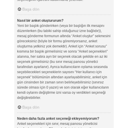
Başa dön
Nasıl bir anket oluştururum?
Yeni bir başlık gönderirken (veya bir başlığın ilk mesajını
düzenlerken (bu tabiki sahip olduğunuz izne bağlıdır)),
mesaj gönderme formunun altında “Anket oluştur” sekmesini
göreceksiniz (böyle bir formu göremiyorsanız, anket
oluşturma yetkiniz yok demektir). Anket için “Anket sorusu”
kısmına bir başlık girmelisiniz ve sonra “Anket seçenekleri”
alanına, her satıra ayrı bir seçenek olacak şekilde en az iki
seçenek girmelisiniz (bu sınır mesaj panosu yönetici
tarafından ayarlanır). Ayrıca kullanıcıların oylama sırasında
seçebilecekleri seçeneklerin sayısını “Her kullanıcı için
seçenek” bölümünün altından ayarlayabilirsiniz, anket için
gün cinsinden bir zaman sınırı belirleyebilirsiniz (sınırsız
sürede olması için 0 yazın) ve son olarak eğer kullanıcıların
kendi oylarını değiştirme izni varsa oy verdikleri seçeneği
değiştirebilirler.
Başa dön
Neden daha fazla anket seçeneği ekleyemiyorum?
Anket seçenekleri için sınır, mesaj panosu yöneticisi