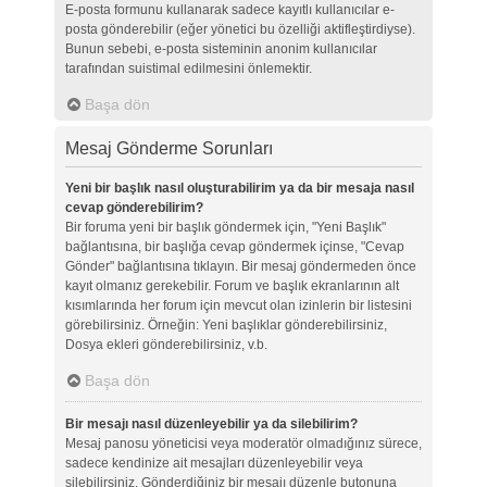
E-posta formunu kullanarak sadece kayıtlı kullanıcılar e-
posta gönderebilir (eğer yönetici bu özelliği aktifleştirdiyse).
Bunun sebebi, e-posta sisteminin anonim kullanıcılar
tarafından suistimal edilmesini önlemektir.
Başa dön
Mesaj Gönderme Sorunları
Yeni bir başlık nasıl oluşturabilirim ya da bir mesaja nasıl
cevap gönderebilirim?
Bir foruma yeni bir başlık göndermek için, "Yeni Başlık"
bağlantısına, bir başlığa cevap göndermek içinse, "Cevap
Gönder" bağlantısına tıklayın. Bir mesaj göndermeden önce
kayıt olmanız gerekebilir. Forum ve başlık ekranlarının alt
kısımlarında her forum için mevcut olan izinlerin bir listesini
görebilirsiniz. Örneğin: Yeni başlıklar gönderebilirsiniz,
Dosya ekleri gönderebilirsiniz, v.b.
Başa dön
Bir mesajı nasıl düzenleyebilir ya da silebilirim?
Mesaj panosu yöneticisi veya moderatör olmadığınız sürece,
sadece kendinize ait mesajları düzenleyebilir veya
silebilirsiniz. Gönderdiğiniz bir mesajı düzenle butonuna