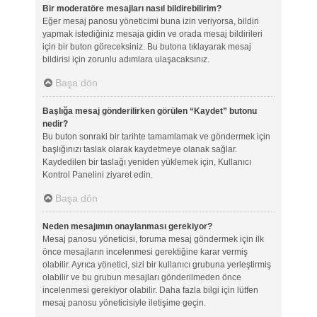
Bir moderatöre mesajları nasıl bildirebilirim?
Eğer mesaj panosu yöneticimi buna izin veriyorsa, bildiri
yapmak istediğiniz mesaja gidin ve orada mesaj bildirileri
için bir buton göreceksiniz. Bu butona tıklayarak mesaj
bildirisi için zorunlu adımlara ulaşacaksınız.
Başa dön
Başlığa mesaj gönderilirken görülen “Kaydet” butonu
nedir?
Bu buton sonraki bir tarihte tamamlamak ve göndermek için
başlığınızı taslak olarak kaydetmeye olanak sağlar.
Kaydedilen bir taslağı yeniden yüklemek için, Kullanıcı
Kontrol Panelini ziyaret edin.
Başa dön
Neden mesajımın onaylanması gerekiyor?
Mesaj panosu yöneticisi, foruma mesaj göndermek için ilk
önce mesajların incelenmesi gerektiğine karar vermiş
olabilir. Ayrıca yönetici, sizi bir kullanıcı grubuna yerleştirmiş
olabilir ve bu grubun mesajları gönderilmeden önce
incelenmesi gerekiyor olabilir. Daha fazla bilgi için lütfen
mesaj panosu yöneticisiyle iletişime geçin.