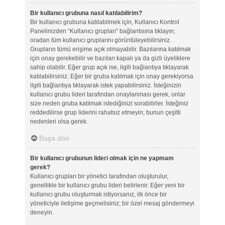
Bir kullanıcı grubuna nasıl katılabilirim?
Bir kullanıcı grubuna katılabilmek için, Kullanıcı Kontrol
Panelinizden “Kullanıcı grupları” bağlantısına tıklayın;
oradan tüm kullanıcı gruplarını görüntüleyebilirsiniz.
Grupların tümü erişime açık olmayabilir. Bazılarına katılmak
için onay gerekebilir ve bazıları kapalı ya da gizli üyeliklere
sahip olabilir. Eğer grup açık ise, ilgili bağlantıya tıklayarak
katılabilirsiniz. Eğer bir gruba katılmak için onay gerekiyorsa
ilgili bağlantıya tıklayarak istek yapabilirsiniz. İsteğinizin
kullanıcı grubu lideri tarafından onaylanması gerek, onlar
size neden gruba katılmak istediğinizi sorabilirler. İsteğiniz
reddedilirse grup liderini rahatsız etmeyin; bunun çeşitli
nedenleri olsa gerek.
Başa dön
Bir kullanıcı grubunun lideri olmak için ne yapmam
gerek?
Kullanıcı grupları bir yönetici tarafından oluşturulur,
genellikle bir kullanıcı grubu lideri belirlenir. Eğer yeni bir
kullanıcı grubu oluşturmak istiyorsanız, ilk önce bir
yöneticiyle iletişime geçmelisiniz; bir özel mesaj göndermeyi
deneyin.