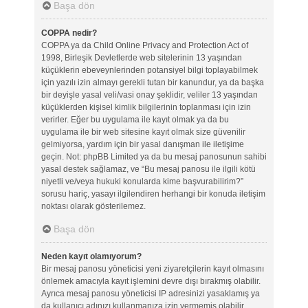
Başa dön
COPPA nedir?
COPPA ya da Child Online Privacy and Protection Act of
1998, Birleşik Devletlerde web sitelerinin 13 yaşından
küçüklerin ebeveynlerinden potansiyel bilgi toplayabilmek
için yazılı izin almayı gerekli tutan bir kanundur, ya da başka
bir deyişle yasal veli/vasi onay şeklidir, veliler 13 yaşından
küçüklerden kişisel kimlik bilgilerinin toplanması için izin
verirler. Eğer bu uygulama ile kayıt olmak ya da bu
uygulama ile bir web sitesine kayıt olmak size güvenilir
gelmiyorsa, yardım için bir yasal danışman ile iletişime
geçin. Not: phpBB Limited ya da bu mesaj panosunun sahibi
yasal destek sağlamaz, ve “Bu mesaj panosu ile ilgili kötü
niyetli ve/veya hukuki konularda kime başvurabilirim?”
sorusu hariç, yasayı ilgilendiren herhangi bir konuda iletişim
noktası olarak gösterilemez.
Başa dön
Neden kayıt olamıyorum?
Bir mesaj panosu yöneticisi yeni ziyaretçilerin kayıt olmasını
önlemek amacıyla kayıt işlemini devre dışı bırakmış olabilir.
Ayrıca mesaj panosu yöneticisi IP adresinizi yasaklamış ya
da kullanıcı adınızı kullanmanıza izin vermemiş olabilir.