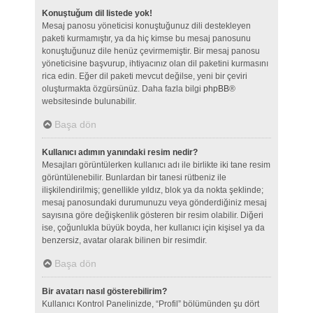
Konuştuğum dil listede yok!
Mesaj panosu yöneticisi konuştuğunuz dili destekleyen
paketi kurmamıştır, ya da hiç kimse bu mesaj panosunu
konuştuğunuz dile henüz çevirmemiştir. Bir mesaj panosu
yöneticisine başvurup, ihtiyacınız olan dil paketini kurmasını
rica edin. Eğer dil paketi mevcut değilse, yeni bir çeviri
oluşturmakta özgürsünüz. Daha fazla bilgi
phpBB
®
websitesinde bulunabilir.
Başa dön
Kullanıcı adımın yanındaki resim nedir?
Mesajları görüntülerken kullanıcı adı ile birlikte iki tane resim
görüntülenebilir. Bunlardan bir tanesi rütbeniz ile
ilişkilendirilmiş; genellikle yıldız, blok ya da nokta şeklinde;
mesaj panosundaki durumunuzu veya gönderdiğiniz mesaj
sayısına göre değişkenlik gösteren bir resim olabilir. Diğeri
ise, çoğunlukla büyük boyda, her kullanıcı için kişisel ya da
benzersiz, avatar olarak bilinen bir resimdir.
Başa dön
Bir avatarı nasıl gösterebilirim?
Kullanıcı Kontrol Panelinizde, “Profil” bölümünden şu dört