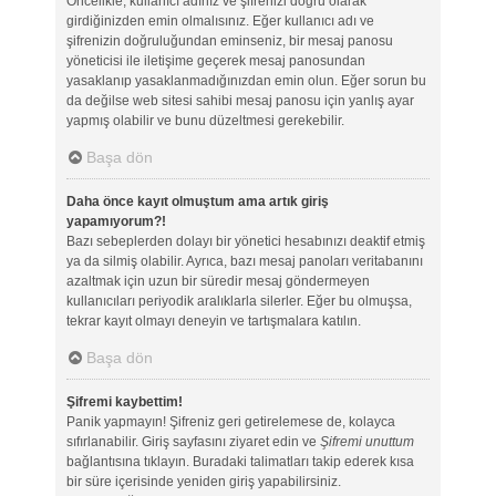
Öncelikle, kullanıcı adınız ve şifrenizi doğru olarak
girdiğinizden emin olmalısınız. Eğer kullanıcı adı ve
şifrenizin doğruluğundan eminseniz, bir mesaj panosu
yöneticisi ile iletişime geçerek mesaj panosundan
yasaklanıp yasaklanmadığınızdan emin olun. Eğer sorun bu
da değilse web sitesi sahibi mesaj panosu için yanlış ayar
yapmış olabilir ve bunu düzeltmesi gerekebilir.
Başa dön
Daha önce kayıt olmuştum ama artık giriş
yapamıyorum?!
Bazı sebeplerden dolayı bir yönetici hesabınızı deaktif etmiş
ya da silmiş olabilir. Ayrıca, bazı mesaj panoları veritabanını
azaltmak için uzun bir süredir mesaj göndermeyen
kullanıcıları periyodik aralıklarla silerler. Eğer bu olmuşsa,
tekrar kayıt olmayı deneyin ve tartışmalara katılın.
Başa dön
Şifremi kaybettim!
Panik yapmayın! Şifreniz geri getirelemese de, kolayca
sıfırlanabilir. Giriş sayfasını ziyaret edin ve
Şifremi unuttum
bağlantısına tıklayın. Buradaki talimatları takip ederek kısa
bir süre içerisinde yeniden giriş yapabilirsiniz.