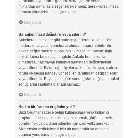
tarafından ayarlanır. Eğer anketiniz için izin verilen
miktardan daha fazla seçenek eklemeniz gerekiyorsa, mesaj
panosu yöneticisi ile iletişime geçin.
Başa dön
Bir anketi nasıl değiştirir veya silerim?
Anketlerde, mesajlar gibi sadece gönderen kullanıcı, bir
moderatör veya bir yönetici tarafından değiştirilebilir. Bir
anketi değiştirmek için, başlığın ilk mesajını tıklayın; ilgili
anket daima bu mesaja bağlıdır. Ankete henüz katılan
olmadıysa, hazırlayan kullanıcı tarafından değiştirilebilir
veya silinebilir. Fakat, eğer üyeler ankete katılmışsa, sadece
forum ve mesaj panosu yöneticileri tarafından değiştirilebilir
veya silinebilir. Böylece bir süre sonra şıkları değiştirip anket
sonuçlarını saptırma olanağı kalmaz.
Başa dön
Neden bir foruma erişimim yok?
Bazı forumlar sadece belirli kullanıcılara veya kullanıcı
gruplarına açık olabilir. Mesajları okumak, görüntülemek,
göndermek ya da diğer işlemler için özel yetki gerekebilir.
Size erişim verilebilmesi için bir moderatör ya da mesaj
panosu yöneticisiyle iletişime geçin.