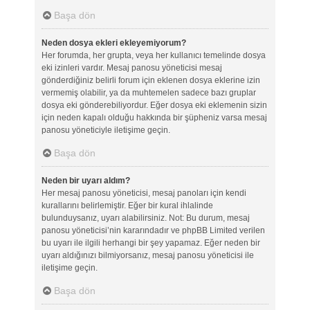
Başa dön
Neden dosya ekleri ekleyemiyorum?
Her forumda, her grupta, veya her kullanıcı temelinde dosya
eki izinleri vardır. Mesaj panosu yöneticisi mesaj
gönderdiğiniz belirli forum için eklenen dosya eklerine izin
vermemiş olabilir, ya da muhtemelen sadece bazı gruplar
dosya eki gönderebiliyordur. Eğer dosya eki eklemenin sizin
için neden kapalı olduğu hakkında bir şüpheniz varsa mesaj
panosu yöneticiyle iletişime geçin.
Başa dön
Neden bir uyarı aldım?
Her mesaj panosu yöneticisi, mesaj panoları için kendi
kurallarını belirlemiştir. Eğer bir kural ihlalinde
bulunduysanız, uyarı alabilirsiniz. Not: Bu durum, mesaj
panosu yöneticisi’nin kararındadır ve phpBB Limited verilen
bu uyarı ile ilgili herhangi bir şey yapamaz. Eğer neden bir
uyarı aldığınızı bilmiyorsanız, mesaj panosu yöneticisi ile
iletişime geçin.
Başa dön