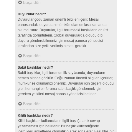
Başa dön
Duyurular nedir?
Duyurular çoğu zaman önemli bilgileri içerir. Mesaj
panosundaki duyuruları mümkün olan en kısa zamanda
okumalısınız. Duyurular, ilgili forumdaki başlıkların en üst
tarafında görüntülenir. Global duyurularda olduğu gibi,
duyuru gönderebilmeniz için mesaj panosu yöneticisi
tarafından size yetki verilmiş olması gerekir.
Başa dön
Sabit başlıklar nedir?
Sabit başlıklar, ilgili forumun ilk sayfasında, duyuruların
hemen altında görülür. Çoğu zaman önemli bilgileri içerirler,
mümkünse okumanızı öneririz. Duyurular için geçerli olduğu
gibi, herhangi bir foruma sabit başlık göndermek için
gereken yetkileri mesaj panosu yöneticisi belirler.
Başa dön
Kilitli başlıklar nedir?
Kilitli başlıklar, kullanıcıların ilgili başlığa artık cevap
yazamaması için belirlenir. Bir başlık kilitlendiğinde
içerdikleri anketlerde otomatik olarak sona erer. Başlıklar, bir