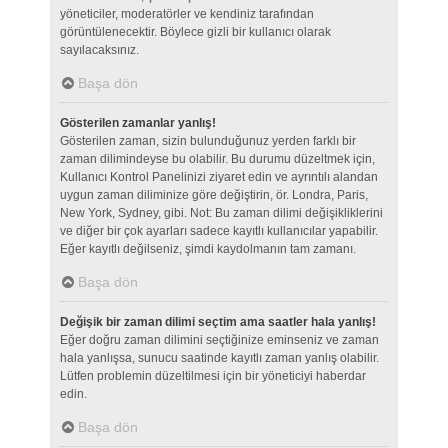
yöneticiler, moderatörler ve kendiniz tarafından
görüntülenecektir. Böylece gizli bir kullanıcı olarak
sayılacaksınız.
Başa dön
Gösterilen zamanlar yanlış!
Gösterilen zaman, sizin bulunduğunuz yerden farklı bir
zaman dilimindeyse bu olabilir. Bu durumu düzeltmek için,
Kullanıcı Kontrol Panelinizi ziyaret edin ve ayrıntılı alandan
uygun zaman diliminize göre değiştirin, ör. Londra, Paris,
New York, Sydney, gibi. Not: Bu zaman dilimi değişikliklerini
ve diğer bir çok ayarları sadece kayıtlı kullanıcılar yapabilir.
Eğer kayıtlı değilseniz, şimdi kaydolmanın tam zamanı.
Başa dön
Değişik bir zaman dilimi seçtim ama saatler hala yanlış!
Eğer doğru zaman dilimini seçtiğinize eminseniz ve zaman
hala yanlışsa, sunucu saatinde kayıtlı zaman yanlış olabilir.
Lütfen problemin düzeltilmesi için bir yöneticiyi haberdar
edin.
Başa dön