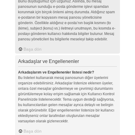
Bunu duyduğumuz için üzgünüz. Aslında, bu mesaj
panosunun sunduğu e-posta gönderme işlevi spamdan
korunmak için birçok önlemi almış durumda. Aldığınız spam
e-postanın bir kopyasını mesaj panosu yöneticisine
gönderin. Özellikle aldığınız e-posta’nın başlık kısmını (to
(kime), subject (konu) vs.) iletmeyi unutmayın, bu kısımda e-
postayı gönderen kullanıcı hakkında bilgiler bulunur. Mesaj
panosu yöneticileri bu bilgilerle meseleyi takip edebilir.
Başa dön
Arkadaşlar ve Engellenenler
Arkadaşlarım ve Engellenenler listesi nedir?
Bu listeleri kullanarak mesaj panosunun diğer üyelerini
organize edebilirsiniz. Arkadaşlar listenize eklenen üyeler,
onlara özel mesajlar göndermeye ve çevrimiçi durumlarını
görüntülemeye kolay erişim sağlamak için Kullanıcı Kontrol
Panelinizde listelenecektir. Tema uygun desteği sağlıyorsa,
bu kullanıcılardan gelen mesajlar ayrıca detaylı ve belirgin
olarak görünebilir. Eğer engellenenler listenize bir kullanıcı
eklediyseniz onlar tarafından oluşturulan mesajlar
varsayılan olarak gizlenecektir.
Başa dön