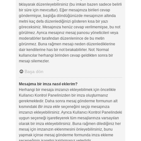
tıklayarak düzenleyebilirsiniz (bu imkan bazen sadece belirli
bir süre için mevcuttur). Eğer mesajınıza birileri cevap
göndermişse, başlığa döndüğünüzde mesajınızın altında
metni kaç defa düzenlediğinizi gösteren kısa bir yazı
göreceksiniz. Mesajınıza henüz cevap verilmemişse, bu not
görülmez. Ayrıca mesajınız mesaj panosu yöneticileri veya
moderatörler tarafından düzenlenince de bu metin
görünmez. Buna rağmen mesajı neden düzenlediklerine
dair kendilerine has bir not bırakabilirler. Not: Normal
kullanıcılar herhangi birinden cevap geldikten sonra bir
mesajı silemezler.
Başa dön
Mesajıma bir imza nasıl eklerim?
Herhangi bir mesaja imzanızı ekleyebilmek için öncelikle
Kullanıcı Kontrol Panelinizden bir imza oluşturmanız
gerekmektedir. Daha sonra mesaj gönderme formunun alt
kısmındaki
Bir imza ekle
seçeneğini seçip mesajınıza
imzanızı ekleyebilirsiniz. Ayrıca Kullanıcı Kontrol Panelindeki
uygun seçeneği işaretleyerek tüm mesajlarınıza varsayılan
olarak bir imza ekleyebilirsiniz. Buna rağmen dilediğiniz her
mesaj için imzanızın eklenmesini önleyebilirsiniz, bunu
yapmak içinse mesaj gönderme formunda imza ekleme
seçeneğinin işaretini kaldırmanız yeterlidir.