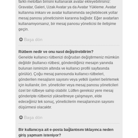
farklı metottan birisini kullanarak avatar ekleyebilirsiniz:
Gravatar, Galeri, Uzak Avatar ya da Avatar Yükleme. Avatar
kullanma imkanı ve avatar kullanımında seçilebilecek yollar
mesaj panosu yöneticisinin kararına bağlıdır. Eğer avatarları
kullanamıyorsanız, bir mesaj panosu yöneticisi ile iletişime
geçin.
Başa dön
Rütbem nedir ve onu nasıl değiştirebilirim?
Genelde kullanıcı rütbenizi doğrudan değiştirmeniz mümkün
değildir (kullanıcı rütbesi, gönderdiğiniz mesajın yanında
bulunan isminizin altında ve kullanıcı profili sayfasında
görülür). Çoğu mesaj panosunda kullanıcı rütbeleri,
gönderilen mesajların sayısını veya yetkili üyeleri belirlemek
için kullanılır, örn. yöneticiler veya mesaj panosu yöneticileri
özel bir rütbeye sahip olabilir. Lütfen gereksiz yere mesaj
gönderipte rütbenizi yükseltmeye çalışmayın, elde
edeceğiniz tek sonuç, yöneticilerin mesajlarınızın sayısını
düşürmesi olacaktır.
Başa dön
Bir kullanıcıya ait e-posta bağlantısını tıklayınca neden
giriş yapmam isteniyor?