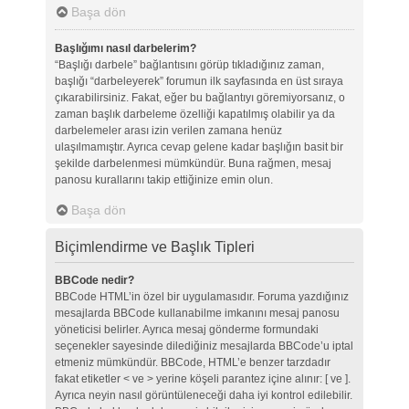
Başa dön
Başlığımı nasıl darbelerim?
“Başlığı darbele” bağlantısını görüp tıkladığınız zaman,
başlığı “darbeleyerek” forumun ilk sayfasında en üst sıraya
çıkarabilirsiniz. Fakat, eğer bu bağlantıyı göremiyorsanız, o
zaman başlık darbeleme özelliği kapatılmış olabilir ya da
darbelemeler arası izin verilen zamana henüz
ulaşılmamıştır. Ayrıca cevap gelene kadar başlığın basit bir
şekilde darbelenmesi mümkündür. Buna rağmen, mesaj
panosu kurallarını takip ettiğinize emin olun.
Başa dön
Biçimlendirme ve Başlık Tipleri
BBCode nedir?
BBCode HTML’in özel bir uygulamasıdır. Foruma yazdığınız
mesajlarda BBCode kullanabilme imkanını mesaj panosu
yöneticisi belirler. Ayrıca mesaj gönderme formundaki
seçenekler sayesinde dilediğiniz mesajlarda BBCode’u iptal
etmeniz mümkündür. BBCode, HTML’e benzer tarzdadır
fakat etiketler < ve > yerine köşeli parantez içine alınır: [ ve ].
Ayrıca neyin nasıl görüntüleneceği daha iyi kontrol edilebilir.