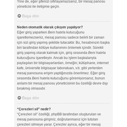
Yine de, eğer şifenizi sıfırlayamazsanız, bir mesaj panosu
yöneticisi ile iletişime geçin.
Başa dön
Neden otomatik olarak çıkışım yapılıyor?
Eğer giriş yaparken
Beni hatırla
kutucuğunu
işaretlemezseniz, mesaj panosu sadece belirli bir zaman
için sizi giriş yapmış şekilde tutacaktır. Bu, hesabınızın başka
biri tarafından kötüye kullanımını önlemek içindir. Sürekli
giriş yapmış olarak kalmak için, giriş sırasında
Beni hatırla
kutucuğunu işaretleyin. Ancak bu işlem başkalarıyla
paylaşılan bir bilgisayarlardan, örneğin; kütüphane, internet
kafe, üniversite bilgisayar laboratuarı, v.b. gibi yerlerden
mesaj panosuna erişim yaptığınızda önerilmez. Eğer giriş
sırasında
Beni hatırla
kutucuğunu göremiyorsanız, bunun
anlamı bir mesaj panosu yöneticisinin bu özelliği devre dışı
bırakmış olmasıdır.
Başa dön
“Çerezleri sil” nedir?
“Çerezleri sil” özelliği, phpBB tarafından oluşturulan ve
mesaj panosuna girişiniz, doğrulanmanız için tutulan
çerezleri silmeye yarar. Çerezler ayrıca, eğer bir mesaj