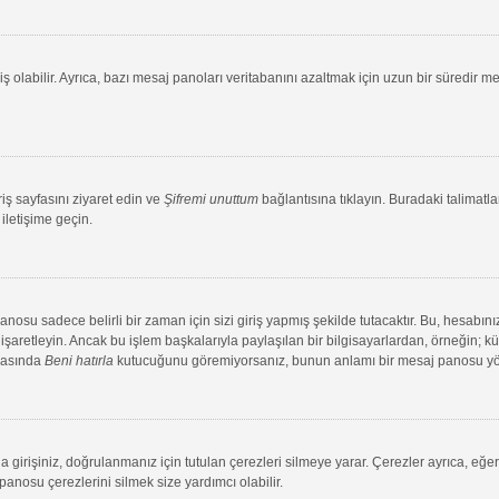
ş olabilir. Ayrıca, bazı mesaj panoları veritabanını azaltmak için uzun bir süredir me
riş sayfasını ziyaret edin ve
Şifremi unuttum
bağlantısına tıklayın. Buradaki talimatlar
iletişime geçin.
su sadece belirli bir zaman için sizi giriş yapmış şekilde tutacaktır. Bu, hesabınız
aretleyin. Ancak bu işlem başkalarıyla paylaşılan bir bilgisayarlardan, örneğin; kütü
ırasında
Beni hatırla
kutucuğunu göremiyorsanız, bunun anlamı bir mesaj panosu yönet
 girişiniz, doğrulanmanız için tutulan çerezleri silmeye yarar. Çerezler ayrıca, eğe
 panosu çerezlerini silmek size yardımcı olabilir.