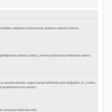
genellikle sayfaların üst kısmında, kullanıcı adınızın üzerine
irdiğinizde kullanıcı adınız, çevrimiçi kullanıcılar listesinde sadece
ve ayrıntılı alandan uygun zaman diliminize göre değiştirin, ör. Londra,
şimdi kaydolmanın tam zamanı.
ir yöneticiyi haberdar edin.