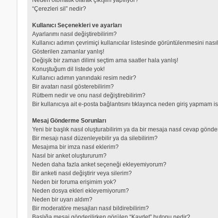
“Çerezleri sil” nedir?
Kullanıcı Seçenekleri ve ayarları
Ayarlarımı nasıl değiştirebilirim?
Kullanıcı adımın çevrimiçi kullanıcılar listesinde görüntülenmesini nası
Gösterilen zamanlar yanlış!
Değişik bir zaman dilimi seçtim ama saatler hala yanlış!
Konuştuğum dil listede yok!
Kullanıcı adımın yanındaki resim nedir?
Bir avatarı nasıl gösterebilirim?
Rütbem nedir ve onu nasıl değiştirebilirim?
Bir kullanıcıya ait e-posta bağlantısını tıklayınca neden giriş yapmam i
Mesaj Gönderme Sorunları
Yeni bir başlık nasıl oluşturabilirim ya da bir mesaja nasıl cevap gönde
Bir mesajı nasıl düzenleyebilir ya da silebilirim?
Mesajıma bir imza nasıl eklerim?
Nasıl bir anket oluştururum?
Neden daha fazla anket seçeneği ekleyemiyorum?
Bir anketi nasıl değiştirir veya silerim?
Neden bir foruma erişimim yok?
Neden dosya ekleri ekleyemiyorum?
Neden bir uyarı aldım?
Bir moderatöre mesajları nasıl bildirebilirim?
Başlığa mesaj gönderilirken görülen “Kaydet” butonu nedir?