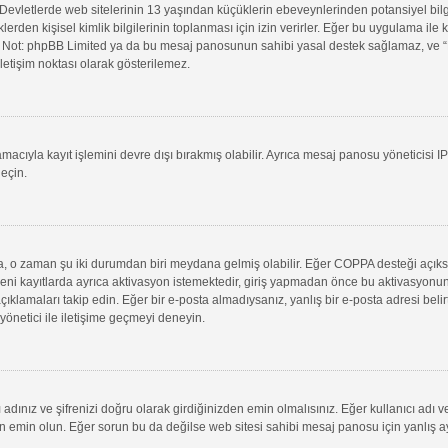
evletlerde web sitelerinin 13 yaşından küçüklerin ebeveynlerinden potansiyel bilgi t
klerden kişisel kimlik bilgilerinin toplanması için izin verirler. Eğer bu uygulama il
in. Not: phpBB Limited ya da bu mesaj panosunun sahibi yasal destek sağlamaz, ve “B
letişim noktası olarak gösterilemez.
macıyla kayıt işlemini devre dışı bırakmış olabilir. Ayrıca mesaj panosu yöneticisi I
geçin.
uysa, o zaman şu iki durumdan biri meydana gelmiş olabilir. Eğer COPPA desteği açık
yeni kayıtlarda ayrıca aktivasyon istemektedir, giriş yapmadan önce bu aktivasyonun
 açıklamaları takip edin. Eğer bir e-posta almadıysanız, yanlış bir e-posta adresi belir
 yönetici ile iletişime geçmeyi deneyin.
adınız ve şifrenizi doğru olarak girdiğinizden emin olmalısınız. Eğer kullanıcı adı 
min olun. Eğer sorun bu da değilse web sitesi sahibi mesaj panosu için yanlış aya