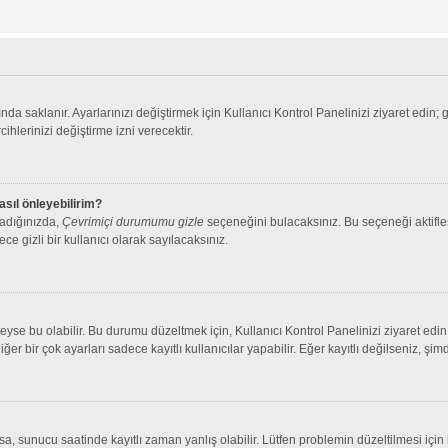
nda saklanır. Ayarlarınızı değiştirmek için Kullanıcı Kontrol Panelinizi ziyaret edin; 
cihlerinizi değiştirme izni verecektir.
asıl önleyebilirim?
ladığınızda,
Çevrimiçi durumumu gizle
seçeneğini bulacaksınız. Bu seçeneği aktifleşt
ce gizli bir kullanıcı olarak sayılacaksınız.
se bu olabilir. Bu durumu düzeltmek için, Kullanıcı Kontrol Panelinizi ziyaret edin 
iğer bir çok ayarları sadece kayıtlı kullanıcılar yapabilir. Eğer kayıtlı değilseniz, 
 sunucu saatinde kayıtlı zaman yanlış olabilir. Lütfen problemin düzeltilmesi için b