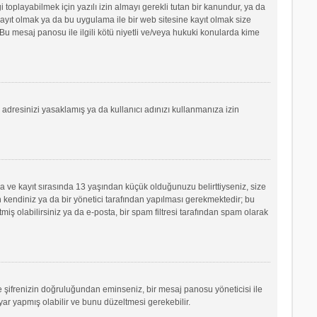
oplayabilmek için yazılı izin almayı gerekli tutan bir kanundur, ya da
e kayıt olmak ya da bu uygulama ile bir web sitesine kayıt olmak size
u mesaj panosu ile ilgili kötü niyetli ve/veya hukuki konularda kime
P adresinizi yasaklamış ya da kullanıcı adınızı kullanmanıza izin
sa ve kayıt sırasında 13 yaşından küçük olduğunuzu belirttiyseniz, size
 kendiniz ya da bir yönetici tarafından yapılması gerekmektedir; bu
tmiş olabilirsiniz ya da e-posta, bir spam filtresi tarafından spam olarak
ve şifrenizin doğruluğundan eminseniz, bir mesaj panosu yöneticisi ile
r yapmış olabilir ve bunu düzeltmesi gerekebilir.