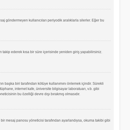
saj göndermeyen kullanıcıları periyodik aralıklarla silerler. Eğer bu
ı takip ederek kısa bir süre içerisinde yeniden giriş yapabilirsiniz.
ın başka biri tarafından kötüye kullanımını önlemek içindir. Sürekli
phane, internet kafe, üniversite bilgisayar laboratuarı, v.b. gibi
icisinin bu özelliği devre dışı bırakmış olmasıdır.
r bir mesaj panosu yöneticisi tarafından ayarlandıysa, okuma takibi gibi