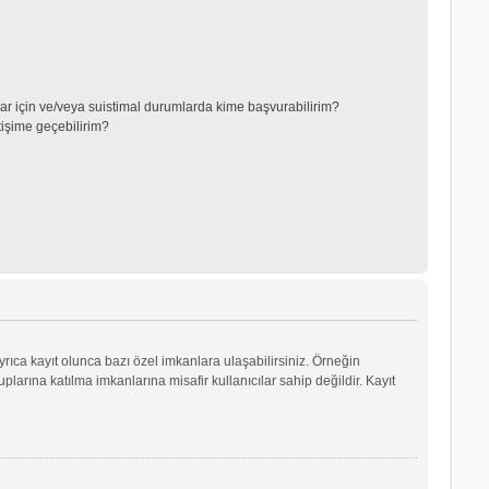
lar için ve/veya suistimal durumlarda kime başvurabilirim?
tişime geçebilirim?
yrıca kayıt olunca bazı özel imkanlara ulaşabilirsiniz. Örneğin
arına katılma imkanlarına misafir kullanıcılar sahip değildir. Kayıt