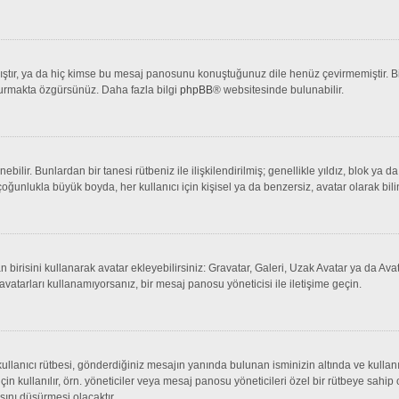
tır, ya da hiç kimse bu mesaj panosunu konuştuğunuz dile henüz çevirmemiştir. Bir 
şturmakta özgürsünüz. Daha fazla bilgi
phpBB
® websitesinde bulunabilir.
lenebilir. Bunlardan bir tanesi rütbeniz ile ilişkilendirilmiş; genellikle yıldız, bl
çoğunlukla büyük boyda, her kullanıcı için kişisel ya da benzersiz, avatar olarak bili
an birisini kullanarak avatar ekleyebilirsiniz: Gravatar, Galeri, Uzak Avatar ya da 
avatarları kullanamıyorsanız, bir mesaj panosu yöneticisi ile iletişime geçin.
llanıcı rütbesi, gönderdiğiniz mesajın yanında bulunan isminizin altında ve kullanı
 için kullanılır, örn. yöneticiler veya mesaj panosu yöneticileri özel bir rütbeye sahi
sını düşürmesi olacaktır.