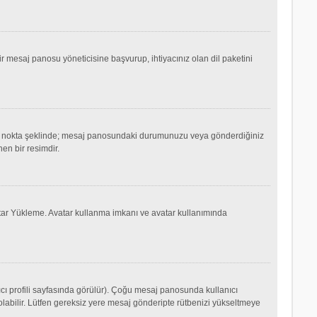
mesaj panosu yöneticisine başvurup, ihtiyacınız olan dil paketini
ok ya da nokta şeklinde; mesaj panosundaki durumunuzu veya gönderdiğiniz
nen bir resimdir.
Avatar Yükleme. Avatar kullanma imkanı ve avatar kullanımında
cı profili sayfasında görülür). Çoğu mesaj panosunda kullanıcı
p olabilir. Lütfen gereksiz yere mesaj gönderipte rütbenizi yükseltmeye