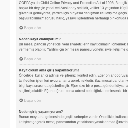
COPPA ya da Child Online Privacy and Protection Act of 1998, Birleşik D
başka bir deyişle yasal veli/vasi onay şeklidir, veliler 13 yaşından küçü
güvenilir gelmiyorsa, yardım için bir yasal danışman ile iletişime geç
başvurabilirim?” sorusu hariç, yasayı ilgilendiren herhangi bir konuda i
Başa dön
Neden kayıt olamıyorum?
Bir mesaj panosu yöneticisi yeni ziyaretçilerin kayıt olmasını önlemek a
vermemiş olabilir. Yardım için bir mesaj panosu yöneticisiyle iletişime 
Başa dön
Kayıt oldum ama giriş yapamıyorum!
Öncelikle, kullanıcı adınızı ve şifrenizi kontrol edin. Eğer onlar doğr
tarif edilen işlemleri uygulamanız gerekmektedir. Bazı mesaj panoları 
bilgi kayıt sırasında gösterilmiştir. Eğer size bir e-posta gönderildiyse,
seçilmiş olabilir. Eğer doğru e-posta adresi belirttiğinize eminseniz, bir
Başa dön
Neden giriş yapamıyorum?
Bunun meydana gelmesinde çeşitli sebepler vardır. Öncelikle, kullanıcı 
iletişime geçerek mesaj panosundan yasaklanıp yasaklanmadığınızdan e