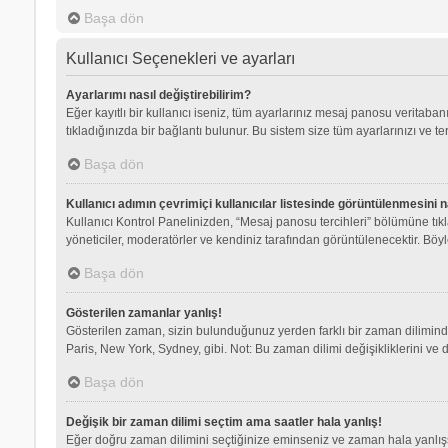
Başa dön
Kullanıcı Seçenekleri ve ayarları
Ayarlarımı nasıl değiştirebilirim?
Eğer kayıtlı bir kullanıcı iseniz, tüm ayarlarınız mesaj panosu veritabanı
tıkladığınızda bir bağlantı bulunur. Bu sistem size tüm ayarlarınızı ve ter
Başa dön
Kullanıcı adımın çevrimiçi kullanıcılar listesinde görüntülenmesini n
Kullanıcı Kontrol Panelinizden, “Mesaj panosu tercihleri” bölümüne tık
yöneticiler, moderatörler ve kendiniz tarafından görüntülenecektir. Böyle
Başa dön
Gösterilen zamanlar yanlış!
Gösterilen zaman, sizin bulunduğunuz yerden farklı bir zaman dilimindey
Paris, New York, Sydney, gibi. Not: Bu zaman dilimi değişikliklerini ve d
Başa dön
Değişik bir zaman dilimi seçtim ama saatler hala yanlış!
Eğer doğru zaman dilimini seçtiğinize eminseniz ve zaman hala yanlışsa,