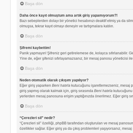
Başa dön
Daha önce kayıt olmuştum ama artık giriş yapamıyorum?!
Bazı sebeplerden dolayı bir yönetici hesabınızı deaktif etmiş ya da silmi
olmuşsa, tekrar kayıt olmayı deneyin ve tartışmalara katılın.
Başa dön
Şifremi kaybettim!
Panik yapmayın! Şifreniz geri getirelemese de, kolayca sıfırlanabilir. Gi
Yine de, eğer şifenizi sıfırlayamazsanız, bir mesaj panosu yöneticisi ile 
Başa dön
Neden otomatik olarak çıkışım yapılıyor?
Eğer giriş yaparken
Beni hatırla
kutucuğunu işaretlemezseniz, mesaj pano
giriş yapmış olarak kalmak için, giriş sırasında
Beni hatırla
kutucuğunu iş
yerlerden mesaj panosuna erişim yaptığınızda önerilmez. Eğer giriş s
Başa dön
“Çerezleri sil” nedir?
“Çerezleri sil” özelliği, phpBB tarafından oluşturulan ve mesaj panosuna
özellikler sağlar. Eğer giriş ya da çıkış problemleri yaşıyorsanız, mesaj