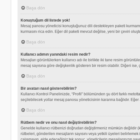
Başa dön
Konuştuğum dil listede yok!
Mesaj panosu yöneticisi konuştuğunuz dili destekleyen paketi kurmamış
kurmasını rica edin. Eğer dil paketi mevcut değilse, yeni bir çeviri olu
Başa dön
Kullanıcı adımın yanındaki resim nedir?
Mesajları görüntülerken kullanıcı adı ile birlikte iki tane resim görüntü
mesaj sayısına göre değişkenlik gösteren bir resim olabilir. Diğeri ise, 
Başa dön
Bir avatarı nasıl gösterebilirim?
Kullanıcı Kontrol Panelinizde, “Profil” bölümünden şu dört farklı metott
seçilebilecek yollar mesaj panosu yöneticisinin kararına bağlıdır. Eğer 
Başa dön
Rütbem nedir ve onu nasıl değiştirebilirim?
Genelde kullanıcı rütbenizi doğrudan değiştirmeniz mümkün değildir (ku
rütbeleri, gönderilen mesajların sayısını veya yetkili üyeleri belirlemek
çalışmayın, elde edeceğiniz tek sonuç, yöneticilerin mesajlarınızın sayı