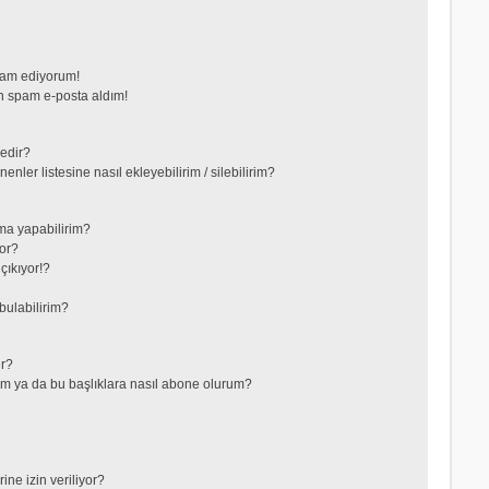
vam ediyorum!
 spam e-posta aldım!
nedir?
nler listesine nasıl ekleyebilirim / silebilirim?
ma yapabilirim?
or?
çıkıyor!?
bulabilirim?
ir?
lerim ya da bu başlıklara nasıl abone olurum?
ne izin veriliyor?