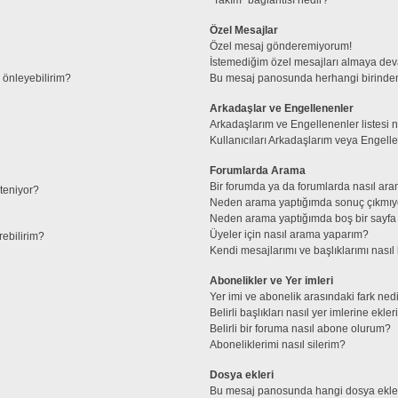
Özel Mesajlar
Özel mesaj gönderemiyorum!
İstemediğim özel mesajları almaya de
l önleyebilirim?
Bu mesaj panosunda herhangi birinden
Arkadaşlar ve Engellenenler
Arkadaşlarım ve Engellenenler listesi 
Kullanıcıları Arkadaşlarım veya Engellene
Forumlarda Arama
Bir forumda ya da forumlarda nasıl ara
steniyor?
Neden arama yaptığımda sonuç çıkmıy
Neden arama yaptığımda boş bir sayfa 
Üyeler için nasıl arama yaparım?
rebilirim?
Kendi mesajlarımı ve başlıklarımı nasıl 
Abonelikler ve Yer imleri
Yer imi ve abonelik arasındaki fark ned
Belirli başlıkları nasıl yer imlerine ek
Belirli bir foruma nasıl abone olurum?
Aboneliklerimi nasıl silerim?
Dosya ekleri
Bu mesaj panosunda hangi dosya ekleri