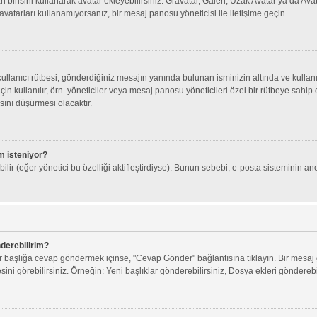
an birisini kullanarak avatar ekleyebilirsiniz: Gravatar, Galeri, Uzak Avatar ya da 
avatarları kullanamıyorsanız, bir mesaj panosu yöneticisi ile iletişime geçin.
llanıcı rütbesi, gönderdiğiniz mesajın yanında bulunan isminizin altında ve kullanı
 için kullanılır, örn. yöneticiler veya mesaj panosu yöneticileri özel bir rütbeye sahi
sını düşürmesi olacaktır.
am isteniyor?
lir (eğer yönetici bu özelliği aktifleştirdiyse). Bunun sebebi, e-posta sisteminin ano
nderebilirim?
 bir başlığa cevap göndermek içinse, "Cevap Gönder" bağlantısına tıklayın. Bir mes
esini görebilirsiniz. Örneğin: Yeni başlıklar gönderebilirsiniz, Dosya ekleri gönderebili