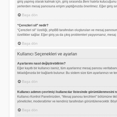
giriş yapmış olarak kalmak için, giriş sırasında
Beni hatırla
kutucuğunu iş
yerlerden mesaj panosuna erişim yaptığınızda önerilmez. Eğer giriş s
Başa dön
“Çerezleri sil” nedir?
“Çerezleri sil” özelliği, phpBB tarafından oluşturulan ve mesaj panosuna
özellikler sağlar. Eğer giriş ya da çıkış problemleri yaşıyorsanız, mesaj
Başa dön
Kullanıcı Seçenekleri ve ayarları
Ayarlarımı nasıl değiştirebilirim?
Eğer kayıtlı bir kullanıcı iseniz, tüm ayarlarınız mesaj panosu veritabanı
tıkladığınızda bir bağlantı bulunur. Bu sistem size tüm ayarlarınızı ve ter
Başa dön
Kullanıcı adımın çevrimiçi kullanıcılar listesinde görüntülenmesini n
Kullanıcı Kontrol Panelinizden, “Mesaj panosu tercihleri” bölümüne tık
yöneticiler, moderatörler ve kendiniz tarafından görüntülenecektir. Böyle
Başa dön