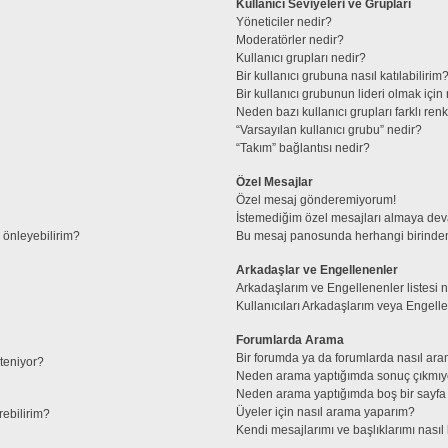
Kullanıcı Seviyeleri ve Grupları
Yöneticiler nedir?
Moderatörler nedir?
Kullanıcı grupları nedir?
Bir kullanıcı grubuna nasıl katılabilirim
Bir kullanıcı grubunun lideri olmak iç
Neden bazı kullanıcı grupları farklı re
“Varsayılan kullanıcı grubu” nedir?
“Takım” bağlantısı nedir?
Özel Mesajlar
Özel mesaj gönderemiyorum!
İstemediğim özel mesajları almaya de
l önleyebilirim?
Bu mesaj panosunda herhangi birinden
Arkadaşlar ve Engellenenler
Arkadaşlarım ve Engellenenler listesi 
Kullanıcıları Arkadaşlarım veya Engellene
Forumlarda Arama
Bir forumda ya da forumlarda nasıl ara
steniyor?
Neden arama yaptığımda sonuç çıkmıy
Neden arama yaptığımda boş bir sayfa 
Üyeler için nasıl arama yaparım?
rebilirim?
Kendi mesajlarımı ve başlıklarımı nasıl 