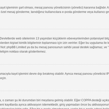
ıt işleminin şart olması, mesaj panosu yöneticisinin (yönetici) kararına bağlıdır. A
 özel mesaj gönderme, tanıdığınız kullanıcılara e-posta gönderme veya kullanıcı grupl
evletlerde web sitelerinin 13 yaşından küçüklerin ebeveynlerinden potansiyel bilgi t
klerden kişisel kimlik bilgilerinin toplanması için izin verirler. Eğer bu uygulama il
in. Not: phpBB Limited ya da bu mesaj panosunun sahibi yasal destek sağlamaz, ve “B
letişim noktası olarak gösterilemez.
macıyla kayıt işlemini devre dışı bırakmış olabilir. Ayrıca mesaj panosu yöneticisi I
geçin.
uysa, o zaman şu iki durumdan biri meydana gelmiş olabilir. Eğer COPPA desteği açık
yeni kayıtlarda ayrıca aktivasyon istemektedir, giriş yapmadan önce bu aktivasyonun
 açıklamaları takip edin. Eğer bir e-posta almadıysanız, yanlış bir e-posta adresi belir