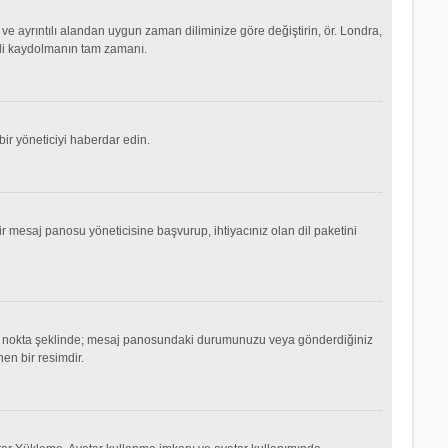
ve ayrıntılı alandan uygun zaman diliminize göre değiştirin, ör. Londra,
şimdi kaydolmanın tam zamanı.
ir yöneticiyi haberdar edin.
mesaj panosu yöneticisine başvurup, ihtiyacınız olan dil paketini
ok ya da nokta şeklinde; mesaj panosundaki durumunuzu veya gönderdiğiniz
nen bir resimdir.