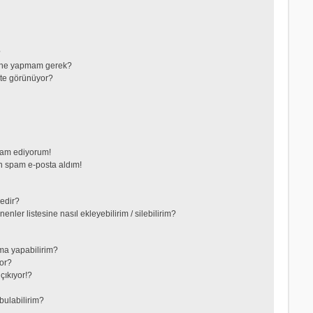
?
in ne yapmam gerek?
nkte görünüyor?
vam ediyorum!
 spam e-posta aldım!
nedir?
nler listesine nasıl ekleyebilirim / silebilirim?
ma yapabilirim?
or?
çıkıyor!?
bulabilirim?