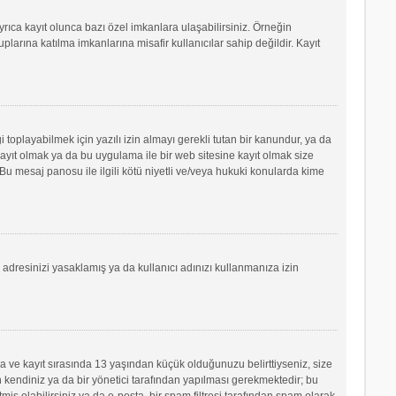
yrıca kayıt olunca bazı özel imkanlara ulaşabilirsiniz. Örneğin
arına katılma imkanlarına misafir kullanıcılar sahip değildir. Kayıt
oplayabilmek için yazılı izin almayı gerekli tutan bir kanundur, ya da
e kayıt olmak ya da bu uygulama ile bir web sitesine kayıt olmak size
u mesaj panosu ile ilgili kötü niyetli ve/veya hukuki konularda kime
P adresinizi yasaklamış ya da kullanıcı adınızı kullanmanıza izin
sa ve kayıt sırasında 13 yaşından küçük olduğunuzu belirttiyseniz, size
 kendiniz ya da bir yönetici tarafından yapılması gerekmektedir; bu
tmiş olabilirsiniz ya da e-posta, bir spam filtresi tarafından spam olarak