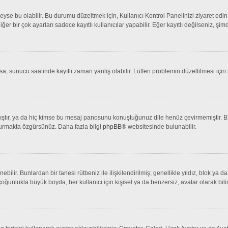
se bu olabilir. Bu durumu düzeltmek için, Kullanıcı Kontrol Panelinizi ziyaret edin 
iğer bir çok ayarları sadece kayıtlı kullanıcılar yapabilir. Eğer kayıtlı değilseniz, 
 sunucu saatinde kayıtlı zaman yanlış olabilir. Lütfen problemin düzeltilmesi için b
tır, ya da hiç kimse bu mesaj panosunu konuştuğunuz dile henüz çevirmemiştir. Bir 
şturmakta özgürsünüz. Daha fazla bilgi
phpBB
® websitesinde bulunabilir.
lenebilir. Bunlardan bir tanesi rütbeniz ile ilişkilendirilmiş; genellikle yıldız, bl
çoğunlukla büyük boyda, her kullanıcı için kişisel ya da benzersiz, avatar olarak bili