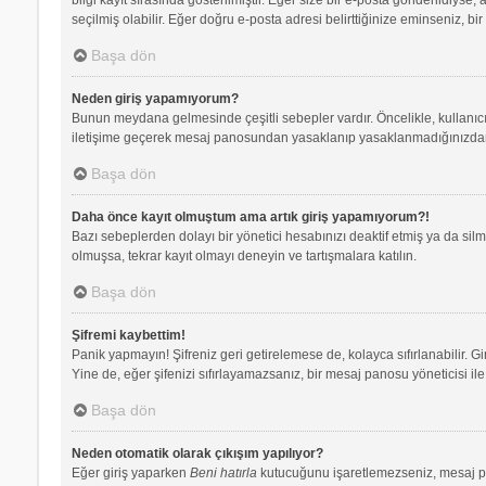
seçilmiş olabilir. Eğer doğru e-posta adresi belirttiğinize eminseniz, bir
Başa dön
Neden giriş yapamıyorum?
Bunun meydana gelmesinde çeşitli sebepler vardır. Öncelikle, kullanıcı 
iletişime geçerek mesaj panosundan yasaklanıp yasaklanmadığınızdan e
Başa dön
Daha önce kayıt olmuştum ama artık giriş yapamıyorum?!
Bazı sebeplerden dolayı bir yönetici hesabınızı deaktif etmiş ya da silmi
olmuşsa, tekrar kayıt olmayı deneyin ve tartışmalara katılın.
Başa dön
Şifremi kaybettim!
Panik yapmayın! Şifreniz geri getirelemese de, kolayca sıfırlanabilir. Gi
Yine de, eğer şifenizi sıfırlayamazsanız, bir mesaj panosu yöneticisi ile 
Başa dön
Neden otomatik olarak çıkışım yapılıyor?
Eğer giriş yaparken
Beni hatırla
kutucuğunu işaretlemezseniz, mesaj pano