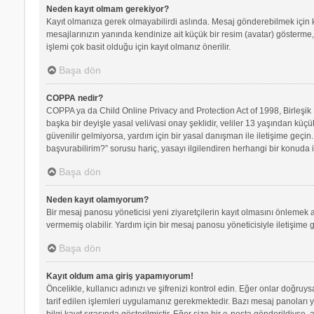
Neden kayıt olmam gerekiyor?
Kayıt olmanıza gerek olmayabilirdi aslında. Mesaj gönderebilmek için kay
mesajlarınızın yanında kendinize ait küçük bir resim (avatar) gösterme,
işlemi çok basit olduğu için kayıt olmanız önerilir.
Başa dön
COPPA nedir?
COPPA ya da Child Online Privacy and Protection Act of 1998, Birleşik D
başka bir deyişle yasal veli/vasi onay şeklidir, veliler 13 yaşından küçü
güvenilir gelmiyorsa, yardım için bir yasal danışman ile iletişime geç
başvurabilirim?” sorusu hariç, yasayı ilgilendiren herhangi bir konuda i
Başa dön
Neden kayıt olamıyorum?
Bir mesaj panosu yöneticisi yeni ziyaretçilerin kayıt olmasını önlemek a
vermemiş olabilir. Yardım için bir mesaj panosu yöneticisiyle iletişime 
Başa dön
Kayıt oldum ama giriş yapamıyorum!
Öncelikle, kullanıcı adınızı ve şifrenizi kontrol edin. Eğer onlar doğr
tarif edilen işlemleri uygulamanız gerekmektedir. Bazı mesaj panoları 
bilgi kayıt sırasında gösterilmiştir. Eğer size bir e-posta gönderildiyse,