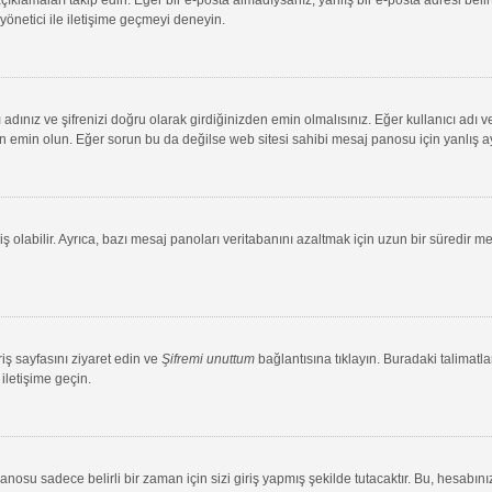
 yönetici ile iletişime geçmeyi deneyin.
adınız ve şifrenizi doğru olarak girdiğinizden emin olmalısınız. Eğer kullanıcı adı 
min olun. Eğer sorun bu da değilse web sitesi sahibi mesaj panosu için yanlış aya
ş olabilir. Ayrıca, bazı mesaj panoları veritabanını azaltmak için uzun bir süredir me
riş sayfasını ziyaret edin ve
Şifremi unuttum
bağlantısına tıklayın. Buradaki talimatlar
iletişime geçin.
su sadece belirli bir zaman için sizi giriş yapmış şekilde tutacaktır. Bu, hesabınız