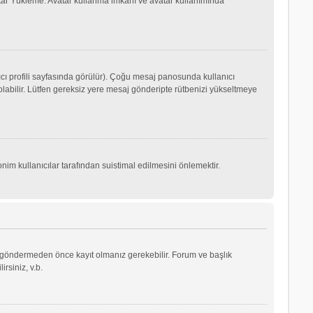
Avatar Yükleme. Avatar kullanma imkanı ve avatar kullanımında
cı profili sayfasında görülür). Çoğu mesaj panosunda kullanıcı
p olabilir. Lütfen gereksiz yere mesaj gönderipte rütbenizi yükseltmeye
nim kullanıcılar tarafından suistimal edilmesini önlemektir.
aj göndermeden önce kayıt olmanız gerekebilir. Forum ve başlık
rsiniz, v.b.