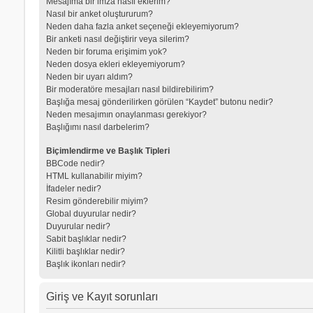
Mesajıma bir imza nasıl eklerim?
Nasıl bir anket oluştururum?
Neden daha fazla anket seçeneği ekleyemiyorum?
Bir anketi nasıl değiştirir veya silerim?
Neden bir foruma erişimim yok?
Neden dosya ekleri ekleyemiyorum?
Neden bir uyarı aldım?
Bir moderatöre mesajları nasıl bildirebilirim?
Başlığa mesaj gönderilirken görülen “Kaydet” butonu nedir?
Neden mesajımın onaylanması gerekiyor?
Başlığımı nasıl darbelerim?
Biçimlendirme ve Başlık Tipleri
BBCode nedir?
HTML kullanabilir miyim?
İfadeler nedir?
Resim gönderebilir miyim?
Global duyurular nedir?
Duyurular nedir?
Sabit başlıklar nedir?
Kilitli başlıklar nedir?
Başlık ikonları nedir?
Giriş ve Kayıt sorunları