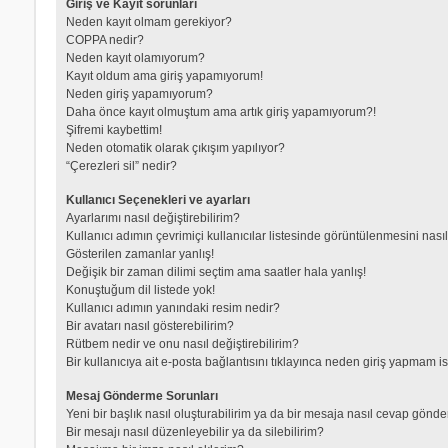
Giriş ve Kayıt sorunları
Neden kayıt olmam gerekiyor?
COPPA nedir?
Neden kayıt olamıyorum?
Kayıt oldum ama giriş yapamıyorum!
Neden giriş yapamıyorum?
Daha önce kayıt olmuştum ama artık giriş yapamıyorum?!
Şifremi kaybettim!
Neden otomatik olarak çıkışım yapılıyor?
“Çerezleri sil” nedir?
Kullanıcı Seçenekleri ve ayarları
Ayarlarımı nasıl değiştirebilirim?
Kullanıcı adımın çevrimiçi kullanıcılar listesinde görüntülenmesini nası
Gösterilen zamanlar yanlış!
Değişik bir zaman dilimi seçtim ama saatler hala yanlış!
Konuştuğum dil listede yok!
Kullanıcı adımın yanındaki resim nedir?
Bir avatarı nasıl gösterebilirim?
Rütbem nedir ve onu nasıl değiştirebilirim?
Bir kullanıcıya ait e-posta bağlantısını tıklayınca neden giriş yapmam i
Mesaj Gönderme Sorunları
Yeni bir başlık nasıl oluşturabilirim ya da bir mesaja nasıl cevap gönde
Bir mesajı nasıl düzenleyebilir ya da silebilirim?