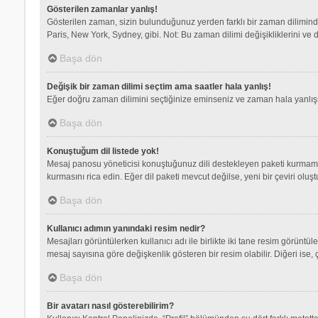
Gösterilen zamanlar yanlış!
Gösterilen zaman, sizin bulunduğunuz yerden farklı bir zaman dilimindey
Paris, New York, Sydney, gibi. Not: Bu zaman dilimi değişikliklerini ve d
Başa dön
Değişik bir zaman dilimi seçtim ama saatler hala yanlış!
Eğer doğru zaman dilimini seçtiğinize eminseniz ve zaman hala yanlışsa,
Başa dön
Konuştuğum dil listede yok!
Mesaj panosu yöneticisi konuştuğunuz dili destekleyen paketi kurmamış
kurmasını rica edin. Eğer dil paketi mevcut değilse, yeni bir çeviri olu
Başa dön
Kullanıcı adımın yanındaki resim nedir?
Mesajları görüntülerken kullanıcı adı ile birlikte iki tane resim görüntü
mesaj sayısına göre değişkenlik gösteren bir resim olabilir. Diğeri ise, 
Başa dön
Bir avatarı nasıl gösterebilirim?