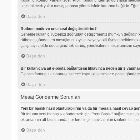
Kullanıcı Kontrol Panelinizde, “Profil” bölümünden şu dört farklı metott
seçilebilecek yollar mesaj panosu yöneticisinin kararına bağlıdır. Eğer 
Başa dön
Rütbem nedir ve onu nasıl değiştirebilirim?
Genelde kullanıcı rütbenizi doğrudan değiştirmeniz mümkün değildir (ku
rütbeleri, gönderilen mesajların sayısını veya yetkili üyeleri belirlemek
çalışmayın, elde edeceğiniz tek sonuç, yöneticilerin mesajlarınızın sayı
Başa dön
Bir kullanıcıya ait e-posta bağlantısını tıklayınca neden giriş yapm
E-posta formunu kullanarak sadece kayıtlı kullanıcılar e-posta gönderebi
Başa dön
Mesaj Gönderme Sorunları
Yeni bir başlık nasıl oluşturabilirim ya da bir mesaja nasıl cevap gö
Bir foruma yeni bir başlık göndermek için, "Yeni Başlık" bağlantısına,
ekranlarının alt kısımlarında her forum için mevcut olan izinlerin bir list
Başa dön