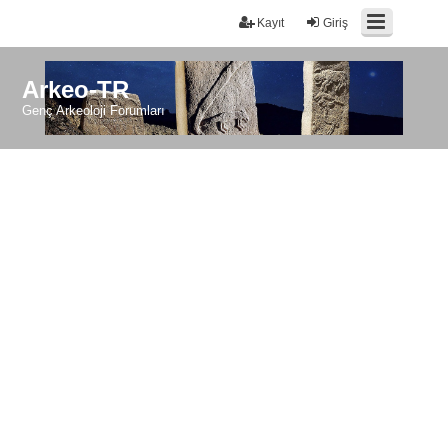
Kayıt
Giriş
Arkeo-TR
Genç Arkeoloji Forumları