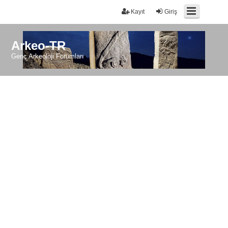
Kayıt
Giriş
Arkeo-TR
Genç Arkeoloji Forumları