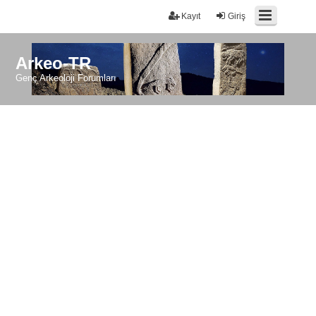
Kayıt
Giriş
Arkeo-TR
Genç Arkeoloji Forumları