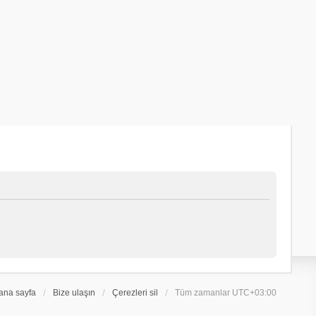
ana sayfa
Bize ulaşın
Çerezleri sil
Tüm zamanlar
UTC+03:00