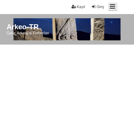
Kayıt
Giriş
Arkeo-TR
Genç Arkeoloji Forumları