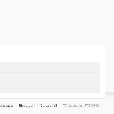
ana sayfa
Bize ulaşın
Çerezleri sil
Tüm zamanlar
UTC+03:00