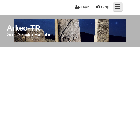
Kayıt
Giriş
Arkeo-TR
Genç Arkeoloji Forumları