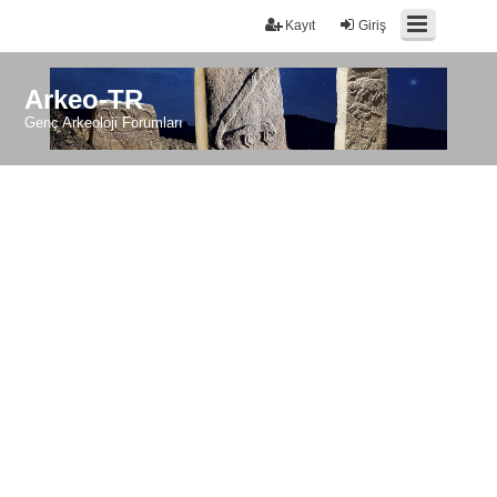
Kayıt
Giriş
Arkeo-TR
Genç Arkeoloji Forumları