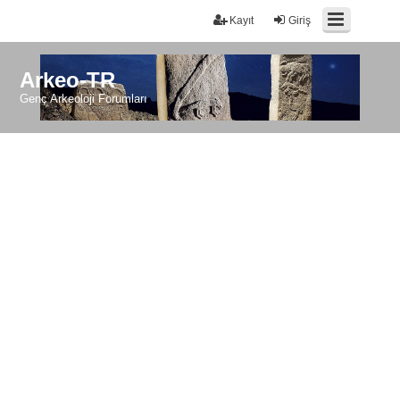
Kayıt
Giriş
Arkeo-TR
Genç Arkeoloji Forumları